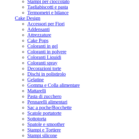
Stampi per cioccolato
Tagliabiscotti e pasta
Termometri e bilance
Cake Design
Accessori per Fiori
Addensanti
Attrezzature
Cake Pops
Coloranti in gel
Coloranti in polvere
Coloranti Liquidi
Coloranti spray
Decorazioni torte
Dischi in polistirolo
Gelatine
Gomma e Colla alimentare
Mattarelli
Pasta di zucchero
Pennarelli alimentari
Sac a poche/Bocchette
Scatole portatorte
Sottotorta
Spatole e smoother
Stampi e Tortiere
Stampi silicone