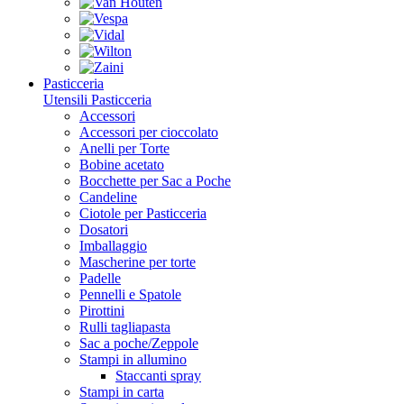
Pasticceria
Utensili Pasticceria
Accessori
Accessori per cioccolato
Anelli per Torte
Bobine acetato
Bocchette per Sac a Poche
Candeline
Ciotole per Pasticceria
Dosatori
Imballaggio
Mascherine per torte
Padelle
Pennelli e Spatole
Pirottini
Rulli tagliapasta
Sac a poche/Zeppole
Stampi in allumino
Staccanti spray
Stampi in carta