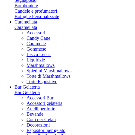
Segnaposto
Bomboniere
Candele e profumatori
Bottiglie Personalizzate
Caramellata
Caramellata
Accessori
Candy Cane
Caramelle
Gommose
Lecca Lecca
Liquirizie
Marshmallows
Spiedini Marshmallows
Torte di Marshmallows
Torte Espositive
Bar Gelateria
Bar Gelateria
Accessori Bar
Accessori gelateria
Anelli per torte
Bevande
Coni per Gelati
Decorazioni
Espositori per gelato