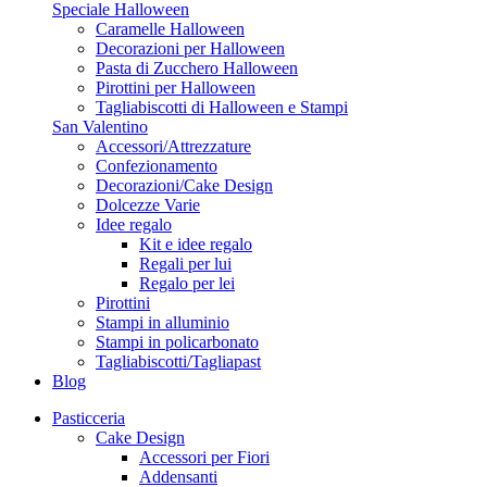
Speciale Halloween
Caramelle Halloween
Decorazioni per Halloween
Pasta di Zucchero Halloween
Pirottini per Halloween
Tagliabiscotti di Halloween e Stampi
San Valentino
Accessori/Attrezzature
Confezionamento
Decorazioni/Cake Design
Dolcezze Varie
Idee regalo
Kit e idee regalo
Regali per lui
Regalo per lei
Pirottini
Stampi in alluminio
Stampi in policarbonato
Tagliabiscotti/Tagliapast
Blog
Pasticceria
Cake Design
Accessori per Fiori
Addensanti