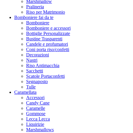
Marshmallow
Pralineria
Riso per Matrimonio
Bomboniere fai da te
Bomboniere
Bomboniere e accessori
Bottiglie Personalizzate
Bustine Trasparenti
Candele e profumatori
Coni porta riso/confetti
Decorazioni
Nastri
Riso Antimacchia
Sacchetti
Scatole Portaconfetti
Segnaposto
Tulle
Caramellata
Accessori
Candy Cane
Caramelle
Gommose
Lecca Lecca
Liquirizie
Marshmallows