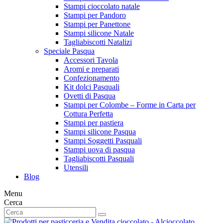
Stampi cioccolato natale
Stampi per Pandoro
Stampi per Panettone
Stampi silicone Natale
Tagliabiscotti Natalizi
Speciale Pasqua
Accessori Tavola
Aromi e preparati
Confezionamento
Kit dolci Pasquali
Ovetti di Pasqua
Stampi per Colombe – Forme in Carta per
Cottura Perfetta
Stampi per pastiera
Stampi silicone Pasqua
Stampi Soggetti Pasquali
Stampi uova di pasqua
Tagliabiscotti Pasquali
Utensili
Blog
Menu
Cerca