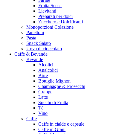
Farine
Frutta Secca
Lievitanti
Preparati per dolci
Zucchero e Dolcificanti
Monoporzioni Colazione
Panettoni
Pasta
Snack Salato
Uova di cioccolato
Caffè & Bevande
Bevande
Alcolici
Analcolici
Birre
Bottiglie Mignon
Champagne & Prosecchi
Grappe
Latte
Succhi di Frutta
Tè
Vino
Caffe
Caffe in cialde e capsule
Caffe in Grani