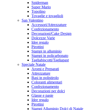
Spiderman
Super Mario
Topolino
Tovaglie e tovaglioli
San Valentino
Accessori/Attrezzature
Confezionamento
Decorazioni/Cake Design
Dolcezze Varie
Idee regalo
Pirottini
Stampi in alluminio
Stampi in policarbonato
Tagliabiscotti/Tagliapast
Speciale Natale
Aromi e Preparati
Attrezzature
Basi in polistirolo
Coloranti alimentari
Confezionamento
Decorazioni per dolci
Glasse e paste
Idee regalo
Pirottini
Stampi Alluminio Dolci di Natale