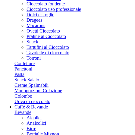
Cioccolato fondente
Cioccolato uso professionale
Dolci e sfoglie
Dragees
Macarons
Ovetti Cioccolato
Praline al Cioccolato
Snack
Tartufini al Cioccolato
Tavolette di cioccolato
Torroni
Confetture
Panettoni
Pasta
Snack Salato
Creme Spalmabili
Monoporzioni Colazione
Colombe
Uova di cioccolato
Caffè & Bevande
Bevande
Alcolici
Analcolici
Birre
Bottiglie Mignon