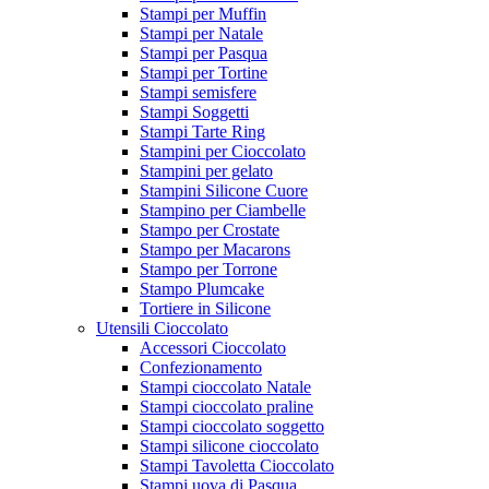
Stampi per Muffin
Stampi per Natale
Stampi per Pasqua
Stampi per Tortine
Stampi semisfere
Stampi Soggetti
Stampi Tarte Ring
Stampini per Cioccolato
Stampini per gelato
Stampini Silicone Cuore
Stampino per Ciambelle
Stampo per Crostate
Stampo per Macarons
Stampo per Torrone
Stampo Plumcake
Tortiere in Silicone
Utensili Cioccolato
Accessori Cioccolato
Confezionamento
Stampi cioccolato Natale
Stampi cioccolato praline
Stampi cioccolato soggetto
Stampi silicone cioccolato
Stampi Tavoletta Cioccolato
Stampi uova di Pasqua