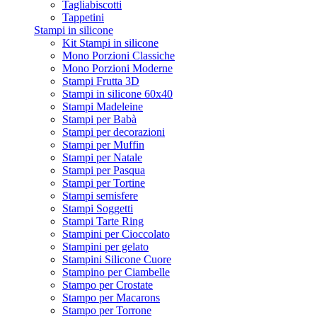
Tagliabiscotti
Tappetini
Stampi in silicone
Kit Stampi in silicone
Mono Porzioni Classiche
Mono Porzioni Moderne
Stampi Frutta 3D
Stampi in silicone 60x40
Stampi Madeleine
Stampi per Babà
Stampi per decorazioni
Stampi per Muffin
Stampi per Natale
Stampi per Pasqua
Stampi per Tortine
Stampi semisfere
Stampi Soggetti
Stampi Tarte Ring
Stampini per Cioccolato
Stampini per gelato
Stampini Silicone Cuore
Stampino per Ciambelle
Stampo per Crostate
Stampo per Macarons
Stampo per Torrone