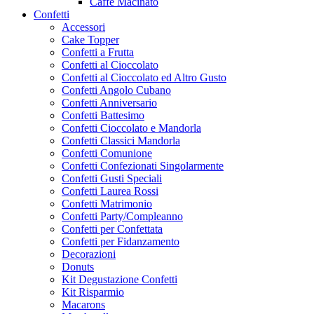
Caffe Macinato
Confetti
Accessori
Cake Topper
Confetti a Frutta
Confetti al Cioccolato
Confetti al Cioccolato ed Altro Gusto
Confetti Angolo Cubano
Confetti Anniversario
Confetti Battesimo
Confetti Cioccolato e Mandorla
Confetti Classici Mandorla
Confetti Comunione
Confetti Confezionati Singolarmente
Confetti Gusti Speciali
Confetti Laurea Rossi
Confetti Matrimonio
Confetti Party/Compleanno
Confetti per Confettata
Confetti per Fidanzamento
Decorazioni
Donuts
Kit Degustazione Confetti
Kit Risparmio
Macarons