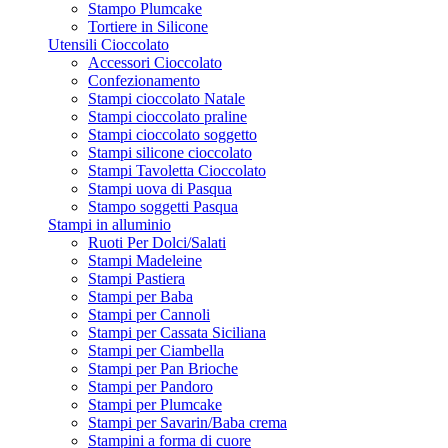
Stampo Plumcake
Tortiere in Silicone
Utensili Cioccolato
Accessori Cioccolato
Confezionamento
Stampi cioccolato Natale
Stampi cioccolato praline
Stampi cioccolato soggetto
Stampi silicone cioccolato
Stampi Tavoletta Cioccolato
Stampi uova di Pasqua
Stampo soggetti Pasqua
Stampi in alluminio
Ruoti Per Dolci/Salati
Stampi Madeleine
Stampi Pastiera
Stampi per Baba
Stampi per Cannoli
Stampi per Cassata Siciliana
Stampi per Ciambella
Stampi per Pan Brioche
Stampi per Pandoro
Stampi per Plumcake
Stampi per Savarin/Baba crema
Stampini a forma di cuore