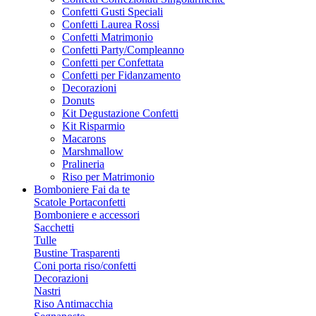
Confetti Gusti Speciali
Confetti Laurea Rossi
Confetti Matrimonio
Confetti Party/Compleanno
Confetti per Confettata
Confetti per Fidanzamento
Decorazioni
Donuts
Kit Degustazione Confetti
Kit Risparmio
Macarons
Marshmallow
Pralineria
Riso per Matrimonio
Bomboniere Fai da te
Scatole Portaconfetti
Bomboniere e accessori
Sacchetti
Tulle
Bustine Trasparenti
Coni porta riso/confetti
Decorazioni
Nastri
Riso Antimacchia