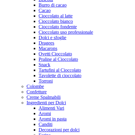
Burro di cacao
Cacao
Cioccolato al latte
Cioccolato bianco
Cioccolato fondente
Cioccolato uso professionale
Dolci e sfoglie
Dragees
Macarons
Ovetti Cioccolato
Praline al Cioccolato
Snack
Tartufini al Cioccolato
Tavolette di cioccolato
Torroni
Colombe
Confetture
Creme Spalmabili
Ingredienti per Dolci
Alimenti Vari
Aromi
Aromi in pasta
Canditi
Decorazioni per dolci