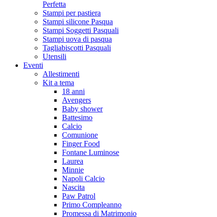
Perfetta
Stampi per pastiera
Stampi silicone Pasqua
Stampi Soggetti Pasquali
Stampi uova di pasqua
Tagliabiscotti Pasquali
Utensili
Eventi
Allestimenti
Kit a tema
18 anni
Avengers
Baby shower
Battesimo
Calcio
Comunione
Finger Food
Fontane Luminose
Laurea
Minnie
Napoli Calcio
Nascita
Paw Patrol
Primo Compleanno
Promessa di Matrimonio