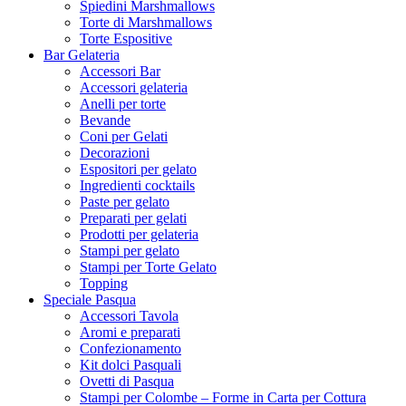
Spiedini Marshmallows
Torte di Marshmallows
Torte Espositive
Bar Gelateria
Accessori Bar
Accessori gelateria
Anelli per torte
Bevande
Coni per Gelati
Decorazioni
Espositori per gelato
Ingredienti cocktails
Paste per gelato
Preparati per gelati
Prodotti per gelateria
Stampi per gelato
Stampi per Torte Gelato
Topping
Speciale Pasqua
Accessori Tavola
Aromi e preparati
Confezionamento
Kit dolci Pasquali
Ovetti di Pasqua
Stampi per Colombe – Forme in Carta per Cottura