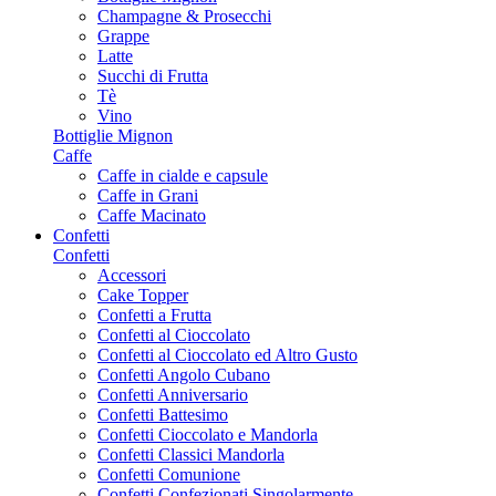
Champagne & Prosecchi
Grappe
Latte
Succhi di Frutta
Tè
Vino
Bottiglie Mignon
Caffe
Caffe in cialde e capsule
Caffe in Grani
Caffe Macinato
Confetti
Confetti
Accessori
Cake Topper
Confetti a Frutta
Confetti al Cioccolato
Confetti al Cioccolato ed Altro Gusto
Confetti Angolo Cubano
Confetti Anniversario
Confetti Battesimo
Confetti Cioccolato e Mandorla
Confetti Classici Mandorla
Confetti Comunione
Confetti Confezionati Singolarmente