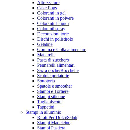
Attrezzature
Cake Pops
Coloranti in gel
Coloranti in polvere
Coloranti Liquidi
Coloranti spray
Decorazioni torte
Dischi in polistirolo
Gelatine
Gomma e Colla alimentare
Mattarelli
Pasta di zucchero
Pennarelli alimentari
Sac a poche/Bocchette
Scatole portatorte
Sottotorta
Spatole e smoother
Stampi e Tortiere
Stampi silicone
Tagliabiscotti
Tappetini
Stampi in alluminio
Ruoti Per Dolci/Salati
Stampi Madeleine
Stampi Pastiera