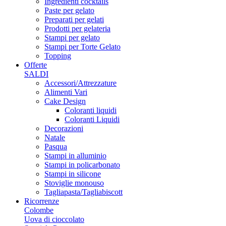
Ingredienti cocktails
Paste per gelato
Preparati per gelati
Prodotti per gelateria
Stampi per gelato
Stampi per Torte Gelato
Topping
Offerte
SALDI
Accessori/Attrezzature
Alimenti Vari
Cake Design
Coloranti liquidi
Coloranti Liquidi
Decorazioni
Natale
Pasqua
Stampi in alluminio
Stampi in policarbonato
Stampi in silicone
Stoviglie monouso
Tagliapasta/Tagliabiscott
Ricorrenze
Colombe
Uova di cioccolato