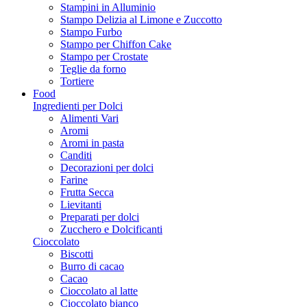
Stampini in Alluminio
Stampo Delizia al Limone e Zuccotto
Stampo Furbo
Stampo per Chiffon Cake
Stampo per Crostate
Teglie da forno
Tortiere
Food
Ingredienti per Dolci
Alimenti Vari
Aromi
Aromi in pasta
Canditi
Decorazioni per dolci
Farine
Frutta Secca
Lievitanti
Preparati per dolci
Zucchero e Dolcificanti
Cioccolato
Biscotti
Burro di cacao
Cacao
Cioccolato al latte
Cioccolato bianco