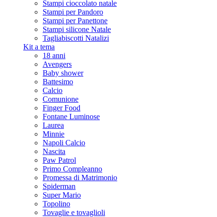
Stampi cioccolato natale
Stampi per Pandoro
Stampi per Panettone
Stampi silicone Natale
Tagliabiscotti Natalizi
Kit a tema
18 anni
Avengers
Baby shower
Battesimo
Calcio
Comunione
Finger Food
Fontane Luminose
Laurea
Minnie
Napoli Calcio
Nascita
Paw Patrol
Primo Compleanno
Promessa di Matrimonio
Spiderman
Super Mario
Topolino
Tovaglie e tovaglioli