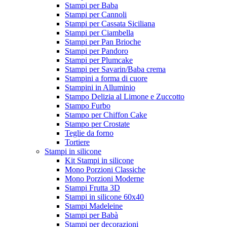
Stampi per Baba
Stampi per Cannoli
Stampi per Cassata Siciliana
Stampi per Ciambella
Stampi per Pan Brioche
Stampi per Pandoro
Stampi per Plumcake
Stampi per Savarin/Baba crema
Stampini a forma di cuore
Stampini in Alluminio
Stampo Delizia al Limone e Zuccotto
Stampo Furbo
Stampo per Chiffon Cake
Stampo per Crostate
Teglie da forno
Tortiere
Stampi in silicone
Kit Stampi in silicone
Mono Porzioni Classiche
Mono Porzioni Moderne
Stampi Frutta 3D
Stampi in silicone 60x40
Stampi Madeleine
Stampi per Babà
Stampi per decorazioni