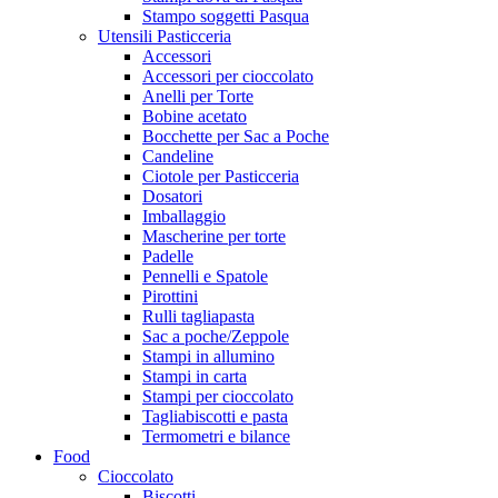
Stampo soggetti Pasqua
Utensili Pasticceria
Accessori
Accessori per cioccolato
Anelli per Torte
Bobine acetato
Bocchette per Sac a Poche
Candeline
Ciotole per Pasticceria
Dosatori
Imballaggio
Mascherine per torte
Padelle
Pennelli e Spatole
Pirottini
Rulli tagliapasta
Sac a poche/Zeppole
Stampi in allumino
Stampi in carta
Stampi per cioccolato
Tagliabiscotti e pasta
Termometri e bilance
Food
Cioccolato
Biscotti