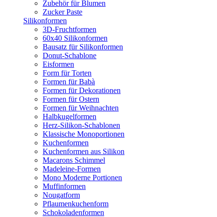
Zubehör für Blumen
Zucker Paste
Silikonformen
3D-Fruchtformen
60x40 Silikonformen
Bausatz für Silikonformen
Donut-Schablone
Eisformen
Form für Torten
Formen für Babà
Formen für Dekorationen
Formen für Ostern
Formen für Weihnachten
Halbkugelformen
Herz-Silikon-Schablonen
Klassische Monoportionen
Kuchenformen
Kuchenformen aus Silikon
Macarons Schimmel
Madeleine-Formen
Mono Moderne Portionen
Muffinformen
Nougatform
Pflaumenkuchenform
Schokoladenformen