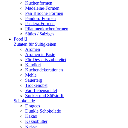
Kuchenformen
Madeleine-Formen
Pan-Brioche-Formen
Pandoro-Formen
Pastiera-Formen
Pflaumenkuchenformen
Süßes / Salziges
Food
Zutaten für Süßigkeiten
Aromen
Aromen in Paste
Für Desserts zubereitet
Kandiert
Kuchendekorationen
Mehle
Sauerteig
Trockenobst
Vari Lebensmittel
Zucker und Süßstoffe
Schokolade
Dragees
Dunkle Schokolade
Kakao
Kakaobutter
Kekse