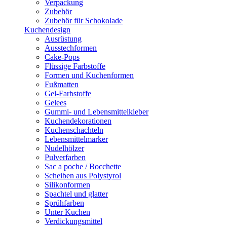
Verpackung
Zubehör
Zubehör für Schokolade
Kuchendesign
Ausrüstung
Ausstechformen
Cake-Pops
Flüssige Farbstoffe
Formen und Kuchenformen
Fußmatten
Gel-Farbstoffe
Gelees
Gummi- und Lebensmittelkleber
Kuchendekorationen
Kuchenschachteln
Lebensmittelmarker
Nudelhölzer
Pulverfarben
Sac a poche / Bocchette
Scheiben aus Polystyrol
Silikonformen
Spachtel und glatter
Sprühfarben
Unter Kuchen
Verdickungsmittel