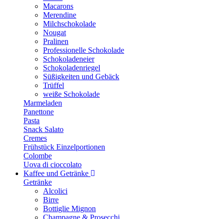
Macarons
Merendine
Milchschokolade
Nougat
Pralinen
Professionelle Schokolade
Schokoladeneier
Schokoladenriegel
Süßigkeiten und Gebäck
Trüffel
weiße Schokolade
Marmeladen
Panettone
Pasta
Snack Salato
Cremes
Frühstück Einzelportionen
Colombe
Uova di cioccolato
Kaffee und Getränke
Getränke
Alcolici
Birre
Bottiglie Mignon
Champagne & Prosecchi