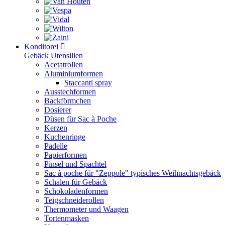
Konditorei
Gebäck Utensilien
Acetatrollen
Aluminiumformen
Staccanti spray
Ausstechformen
Backförmchen
Dosierer
Düsen für Sac à Poche
Kerzen
Kuchenringe
Padelle
Papierformen
Pinsel und Spachtel
Sac à poche für "Zeppole" typisches Weihnachtsgebäck
Schalen für Gebäck
Schokoladenformen
Teigschneiderollen
Thermometer und Waagen
Tortenmasken