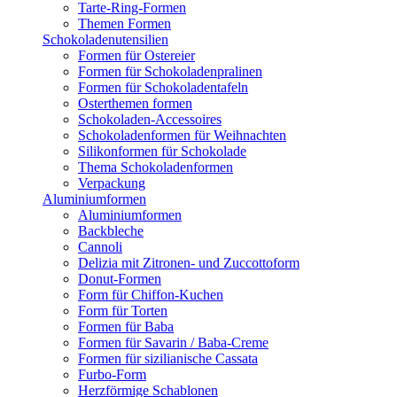
Tarte-Ring-Formen
Themen Formen
Schokoladenutensilien
Formen für Ostereier
Formen für Schokoladenpralinen
Formen für Schokoladentafeln
Osterthemen formen
Schokoladen-Accessoires
Schokoladenformen für Weihnachten
Silikonformen für Schokolade
Thema Schokoladenformen
Verpackung
Aluminiumformen
Aluminiumformen
Backbleche
Cannoli
Delizia mit Zitronen- und Zuccottoform
Donut-Formen
Form für Chiffon-Kuchen
Form für Torten
Formen für Baba
Formen für Savarin / Baba-Creme
Formen für sizilianische Cassata
Furbo-Form
Herzförmige Schablonen