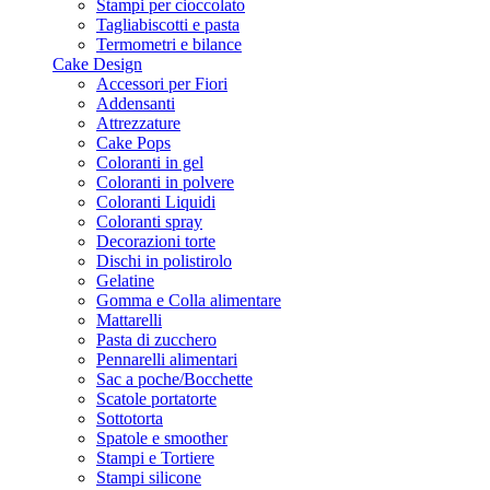
Stampi per cioccolato
Tagliabiscotti e pasta
Termometri e bilance
Cake Design
Accessori per Fiori
Addensanti
Attrezzature
Cake Pops
Coloranti in gel
Coloranti in polvere
Coloranti Liquidi
Coloranti spray
Decorazioni torte
Dischi in polistirolo
Gelatine
Gomma e Colla alimentare
Mattarelli
Pasta di zucchero
Pennarelli alimentari
Sac a poche/Bocchette
Scatole portatorte
Sottotorta
Spatole e smoother
Stampi e Tortiere
Stampi silicone