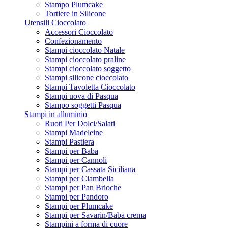
Stampo Plumcake
Tortiere in Silicone
Utensili Cioccolato
Accessori Cioccolato
Confezionamento
Stampi cioccolato Natale
Stampi cioccolato praline
Stampi cioccolato soggetto
Stampi silicone cioccolato
Stampi Tavoletta Cioccolato
Stampi uova di Pasqua
Stampo soggetti Pasqua
Stampi in alluminio
Ruoti Per Dolci/Salati
Stampi Madeleine
Stampi Pastiera
Stampi per Baba
Stampi per Cannoli
Stampi per Cassata Siciliana
Stampi per Ciambella
Stampi per Pan Brioche
Stampi per Pandoro
Stampi per Plumcake
Stampi per Savarin/Baba crema
Stampini a forma di cuore