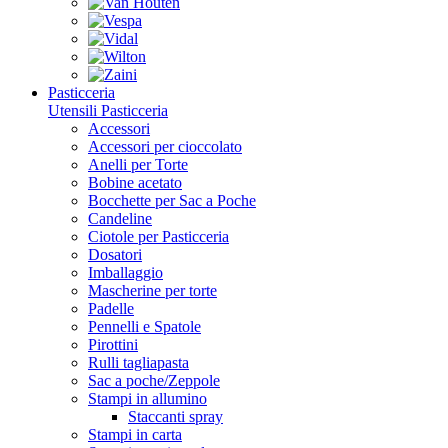
Pasticceria
Utensili Pasticceria
Accessori
Accessori per cioccolato
Anelli per Torte
Bobine acetato
Bocchette per Sac a Poche
Candeline
Ciotole per Pasticceria
Dosatori
Imballaggio
Mascherine per torte
Padelle
Pennelli e Spatole
Pirottini
Rulli tagliapasta
Sac a poche/Zeppole
Stampi in allumino
Staccanti spray
Stampi in carta