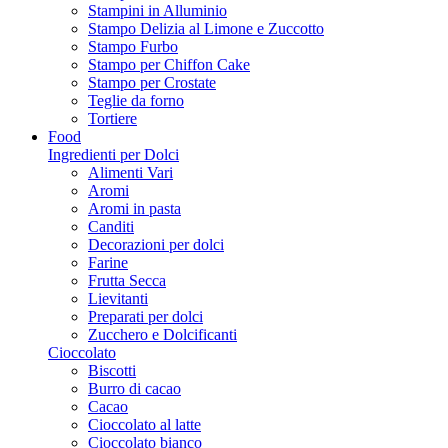
Stampini in Alluminio
Stampo Delizia al Limone e Zuccotto
Stampo Furbo
Stampo per Chiffon Cake
Stampo per Crostate
Teglie da forno
Tortiere
Food
Ingredienti per Dolci
Alimenti Vari
Aromi
Aromi in pasta
Canditi
Decorazioni per dolci
Farine
Frutta Secca
Lievitanti
Preparati per dolci
Zucchero e Dolcificanti
Cioccolato
Biscotti
Burro di cacao
Cacao
Cioccolato al latte
Cioccolato bianco