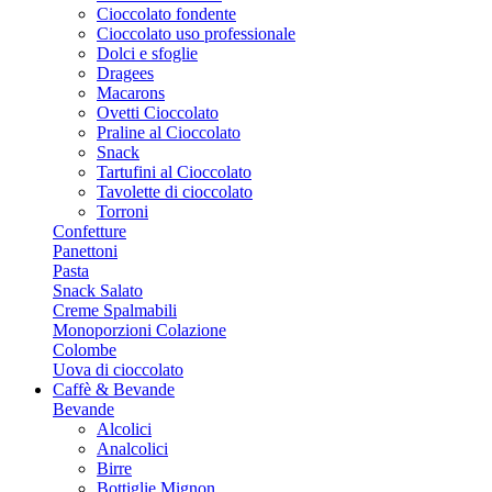
Cioccolato fondente
Cioccolato uso professionale
Dolci e sfoglie
Dragees
Macarons
Ovetti Cioccolato
Praline al Cioccolato
Snack
Tartufini al Cioccolato
Tavolette di cioccolato
Torroni
Confetture
Panettoni
Pasta
Snack Salato
Creme Spalmabili
Monoporzioni Colazione
Colombe
Uova di cioccolato
Caffè & Bevande
Bevande
Alcolici
Analcolici
Birre
Bottiglie Mignon