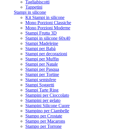
Tagliabiscotti
Tappetini
Stampi in silicone
Kit Stampi in silicone
Mono Porzioni Classiche
Mono Porzioni Moderne
Stampi Frutta 3D
Stampi in silicone 60x40
Stampi Madeleine
Stampi per Babà
Stampi per decorazioni
Stampi per Muffin
Stampi per Natale
Stampi per Pasqua
Stampi per Tortine
Stampi semisfere
Stampi Soggetti
Stampi Tarte Ring
Stampini per Cioccolato
Stampini per gelato
Stampini Silicone Cuore
Stampino per Ciambelle
Stampo per Crostate
Stampo per Macarons
Stampo per Torrone