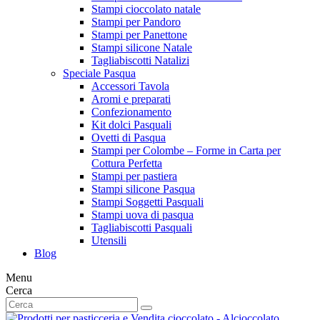
Stampi cioccolato natale
Stampi per Pandoro
Stampi per Panettone
Stampi silicone Natale
Tagliabiscotti Natalizi
Speciale Pasqua
Accessori Tavola
Aromi e preparati
Confezionamento
Kit dolci Pasquali
Ovetti di Pasqua
Stampi per Colombe – Forme in Carta per
Cottura Perfetta
Stampi per pastiera
Stampi silicone Pasqua
Stampi Soggetti Pasquali
Stampi uova di pasqua
Tagliabiscotti Pasquali
Utensili
Blog
Menu
Cerca