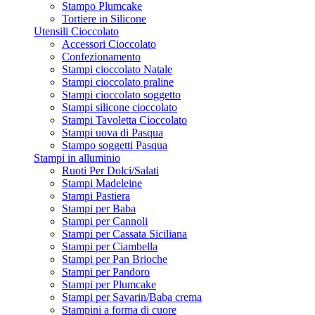
Stampo Plumcake
Tortiere in Silicone
Utensili Cioccolato
Accessori Cioccolato
Confezionamento
Stampi cioccolato Natale
Stampi cioccolato praline
Stampi cioccolato soggetto
Stampi silicone cioccolato
Stampi Tavoletta Cioccolato
Stampi uova di Pasqua
Stampo soggetti Pasqua
Stampi in alluminio
Ruoti Per Dolci/Salati
Stampi Madeleine
Stampi Pastiera
Stampi per Baba
Stampi per Cannoli
Stampi per Cassata Siciliana
Stampi per Ciambella
Stampi per Pan Brioche
Stampi per Pandoro
Stampi per Plumcake
Stampi per Savarin/Baba crema
Stampini a forma di cuore