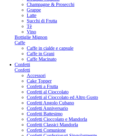
Champagne & Prosecchi
Grappe
Latte
Succhi di Frutta
Tè
Vino
Bottiglie Mignon
Caffe
Caffe in cialde e capsule
Caffe in Grani
Caffe Macinato
Confetti
Confetti
Accessori
Cake Topper
Confetti a Frutta
Confetti al Cioccolato
Confetti al Cioccolato ed Altro Gusto
Confetti Angolo Cubano
Confetti Anniversario
Confetti Battesimo
Confetti Cioccolato e Mandorla
Confetti Classici Mandorla
Confetti Comunione
Confetti Confezionati Singolarmente