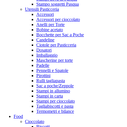
Stampo soggetti Pasqua
Utensili Pasticceria
Accessori
Accessori per cioccolato
Anelli per Torte
Bobine acetato
Bocchette per Sac a Poche
Candeline
Ciotole per Pasticceria
Dosatori
Imballaggio
Mascherine per torte
Padelle
Pennelli e Spatole
Pirottini
Rulli tagliapasta
Sac a poche/Zeppole
Stampi in allumino
Stampi in carta
Stampi per cioccolato
Tagliabiscotti e pasta
Termometri e bilance
Food
Cioccolato
Biscotti