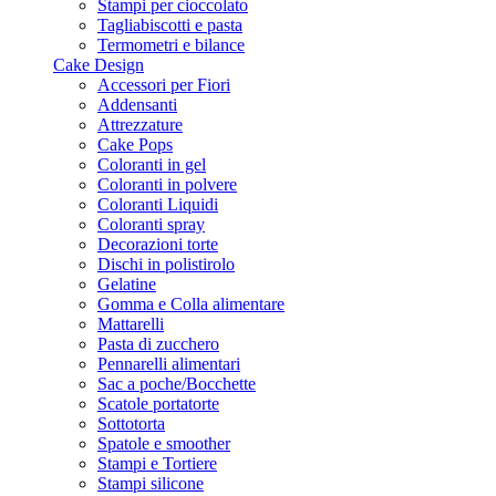
Stampi per cioccolato
Tagliabiscotti e pasta
Termometri e bilance
Cake Design
Accessori per Fiori
Addensanti
Attrezzature
Cake Pops
Coloranti in gel
Coloranti in polvere
Coloranti Liquidi
Coloranti spray
Decorazioni torte
Dischi in polistirolo
Gelatine
Gomma e Colla alimentare
Mattarelli
Pasta di zucchero
Pennarelli alimentari
Sac a poche/Bocchette
Scatole portatorte
Sottotorta
Spatole e smoother
Stampi e Tortiere
Stampi silicone