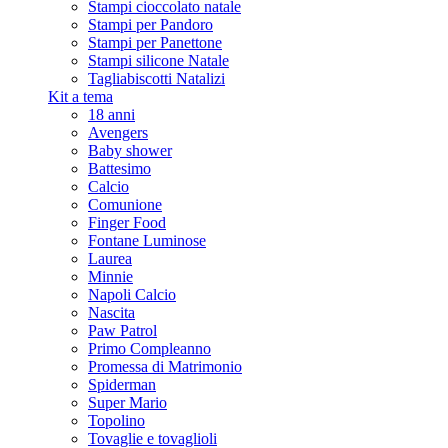
Stampi cioccolato natale
Stampi per Pandoro
Stampi per Panettone
Stampi silicone Natale
Tagliabiscotti Natalizi
Kit a tema
18 anni
Avengers
Baby shower
Battesimo
Calcio
Comunione
Finger Food
Fontane Luminose
Laurea
Minnie
Napoli Calcio
Nascita
Paw Patrol
Primo Compleanno
Promessa di Matrimonio
Spiderman
Super Mario
Topolino
Tovaglie e tovaglioli