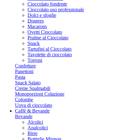
Cioccolato fondente
Cioccolato uso professionale
Dolci e sfoglie
Dragees
Macarons
Ovetti Cioccolato
Praline al Cioccolato
Snack
Tartufini al Cioccolato
Tavolette di cioccolato
Torroni
Confetture
Panettoni
Pasta
Snack Salato
Creme Spalmabili
Monoporzioni Colazione
Colombe
Uova di cioccolato
Caffè & Bevande
Bevande
Alcolici
Analcolici
Birre
Bottiglie Mignon