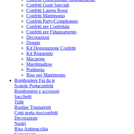
Confetti Gusti Speciali
Confetti Laurea Rossi
Confetti Matrimonio
Confetti Party/Compleanno
Confetti per Confettata
Confetti per Fidanzamento
Decorazioni
Donuts
Kit Degustazione Confetti
Kit Risparmio
Macarons
Marshmallow
Pralineria
Riso per Matrimonio
Bomboniere Fai da te
Scatole Portaconfetti
Bomboniere e accessori
Sacchetti
Tulle
Bustine Trasparenti
Coni porta riso/confetti
Decorazioni
Nastri
Riso Antimacchia