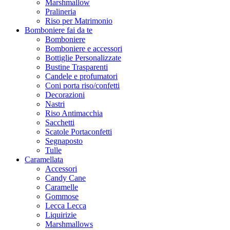
Marshmallow
Pralineria
Riso per Matrimonio
Bomboniere fai da te
Bomboniere
Bomboniere e accessori
Bottiglie Personalizzate
Bustine Trasparenti
Candele e profumatori
Coni porta riso/confetti
Decorazioni
Nastri
Riso Antimacchia
Sacchetti
Scatole Portaconfetti
Segnaposto
Tulle
Caramellata
Accessori
Candy Cane
Caramelle
Gommose
Lecca Lecca
Liquirizie
Marshmallows