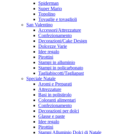
Spiderman
Super Mario
Topolino
Tovaglie e tovaglioli
San Valentino
Accessori/Attrezzature
Confezionamento
Decorazioni/Cake Design
Dolcezze Varie
Idee regalo
Pirottini
Stampi in alluminio
Stampi in policarbonato
Tagliabiscotti/Tagliapast
Speciale Natale
Aromi e Preparati
Attrezzature
Basi in polistirolo
Coloranti alimentari
Confezionamento
Decorazioni per dolci
Glasse e paste
Idee regalo
Pirottini
Stampi Alluminio Dolci di Natale