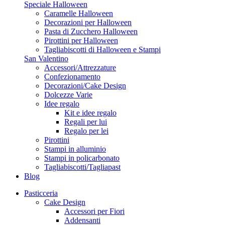
Speciale Halloween
Caramelle Halloween
Decorazioni per Halloween
Pasta di Zucchero Halloween
Pirottini per Halloween
Tagliabiscotti di Halloween e Stampi
San Valentino
Accessori/Attrezzature
Confezionamento
Decorazioni/Cake Design
Dolcezze Varie
Idee regalo
Kit e idee regalo
Regali per lui
Regalo per lei
Pirottini
Stampi in alluminio
Stampi in policarbonato
Tagliabiscotti/Tagliapast
Blog
Pasticceria
Cake Design
Accessori per Fiori
Addensanti