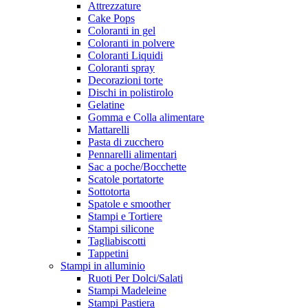
Attrezzature
Cake Pops
Coloranti in gel
Coloranti in polvere
Coloranti Liquidi
Coloranti spray
Decorazioni torte
Dischi in polistirolo
Gelatine
Gomma e Colla alimentare
Mattarelli
Pasta di zucchero
Pennarelli alimentari
Sac a poche/Bocchette
Scatole portatorte
Sottotorta
Spatole e smoother
Stampi e Tortiere
Stampi silicone
Tagliabiscotti
Tappetini
Stampi in alluminio
Ruoti Per Dolci/Salati
Stampi Madeleine
Stampi Pastiera