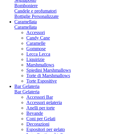
Segnaposto
Bomboniere
Candele e profumatori
Bottiglie Personalizzate
Caramellata
Caramellata
Accessori
Candy Cane
Caramelle
Gommose
Lecca Lecca
Liquirizie
Marshmallows
Spiedini Marshmallows
Torte di Marshmallows
Torte Espositive
Bar Gelateria
Bar Gelateria
Accessori Bar
Accessori gelateria
Anelli per torte
Bevande
Coni per Gelati
Decorazioni
Espositori per gelato