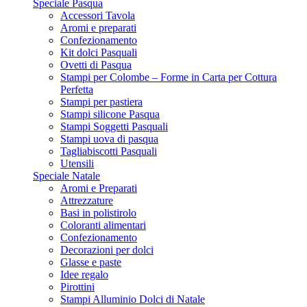
Speciale Pasqua
Accessori Tavola
Aromi e preparati
Confezionamento
Kit dolci Pasquali
Ovetti di Pasqua
Stampi per Colombe – Forme in Carta per Cottura
Perfetta
Stampi per pastiera
Stampi silicone Pasqua
Stampi Soggetti Pasquali
Stampi uova di pasqua
Tagliabiscotti Pasquali
Utensili
Speciale Natale
Aromi e Preparati
Attrezzature
Basi in polistirolo
Coloranti alimentari
Confezionamento
Decorazioni per dolci
Glasse e paste
Idee regalo
Pirottini
Stampi Alluminio Dolci di Natale