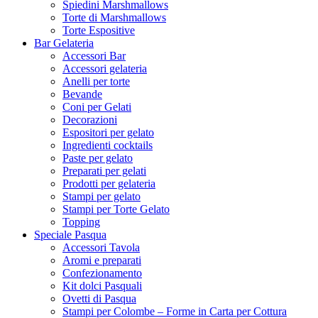
Spiedini Marshmallows
Torte di Marshmallows
Torte Espositive
Bar Gelateria
Accessori Bar
Accessori gelateria
Anelli per torte
Bevande
Coni per Gelati
Decorazioni
Espositori per gelato
Ingredienti cocktails
Paste per gelato
Preparati per gelati
Prodotti per gelateria
Stampi per gelato
Stampi per Torte Gelato
Topping
Speciale Pasqua
Accessori Tavola
Aromi e preparati
Confezionamento
Kit dolci Pasquali
Ovetti di Pasqua
Stampi per Colombe – Forme in Carta per Cottura