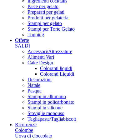
Ingredienti cocktails
Paste per gelato
Preparati per gelati
Prodotti per gelateria
Stampi per gelato
Stampi per Torte Gelato
Topping
Offerte
SALDI
Accessori/Attrezzature
Alimenti Vari
Cake Design
Coloranti liquidi
Coloranti Liquidi
Decorazioni
Natale
Pasqua
Stampi in alluminio
Stampi in policarbonato
Stampi in silicone
Stoviglie monouso
Tagliapasta/Tagliabiscott
Ricorrenze
Colombe
Uova di cioccolato