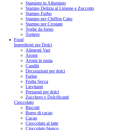
Stampini in Alluminio
Stampo Delizia al Limone e Zuccotto
Stampo Furbo
Stampo per Chiffon Cake
Stampo per Crostate
Teglie da forno
Tortiere
Food
Ingredienti per Dolci
Alimenti Vari
Aromi
Aromi in pasta
Canditi
Decorazioni per dolci
Farine
Frutta Secca
Lievitanti
Preparati per dolci
Zucchero e Dolcificanti
Cioccolato
Biscotti
Burro di cacao
Cacao
Cioccolato al latte
Cioccolato bianco