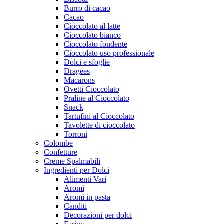
Burro di cacao
Cacao
Cioccolato al latte
Cioccolato bianco
Cioccolato fondente
Cioccolato uso professionale
Dolci e sfoglie
Dragees
Macarons
Ovetti Cioccolato
Praline al Cioccolato
Snack
Tartufini al Cioccolato
Tavolette di cioccolato
Torroni
Colombe
Confetture
Creme Spalmabili
Ingredienti per Dolci
Alimenti Vari
Aromi
Aromi in pasta
Canditi
Decorazioni per dolci