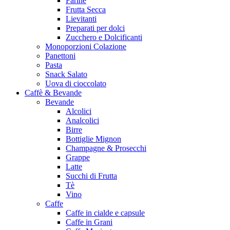
Farine
Frutta Secca
Lievitanti
Preparati per dolci
Zucchero e Dolcificanti
Monoporzioni Colazione
Panettoni
Pasta
Snack Salato
Uova di cioccolato
Caffè & Bevande
Bevande
Alcolici
Analcolici
Birre
Bottiglie Mignon
Champagne & Prosecchi
Grappe
Latte
Succhi di Frutta
Tè
Vino
Caffe
Caffe in cialde e capsule
Caffe in Grani