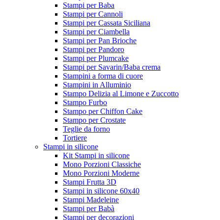
Stampi per Baba
Stampi per Cannoli
Stampi per Cassata Siciliana
Stampi per Ciambella
Stampi per Pan Brioche
Stampi per Pandoro
Stampi per Plumcake
Stampi per Savarin/Baba crema
Stampini a forma di cuore
Stampini in Alluminio
Stampo Delizia al Limone e Zuccotto
Stampo Furbo
Stampo per Chiffon Cake
Stampo per Crostate
Teglie da forno
Tortiere
Stampi in silicone
Kit Stampi in silicone
Mono Porzioni Classiche
Mono Porzioni Moderne
Stampi Frutta 3D
Stampi in silicone 60x40
Stampi Madeleine
Stampi per Babà
Stampi per decorazioni