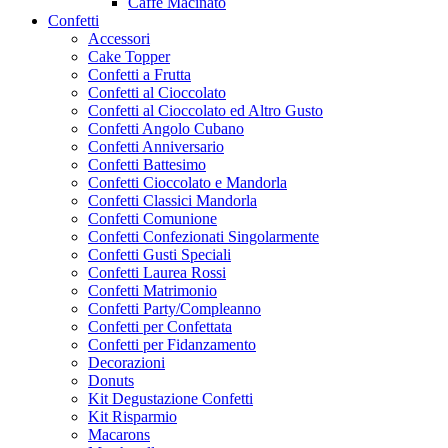
Caffe Macinato
Confetti
Accessori
Cake Topper
Confetti a Frutta
Confetti al Cioccolato
Confetti al Cioccolato ed Altro Gusto
Confetti Angolo Cubano
Confetti Anniversario
Confetti Battesimo
Confetti Cioccolato e Mandorla
Confetti Classici Mandorla
Confetti Comunione
Confetti Confezionati Singolarmente
Confetti Gusti Speciali
Confetti Laurea Rossi
Confetti Matrimonio
Confetti Party/Compleanno
Confetti per Confettata
Confetti per Fidanzamento
Decorazioni
Donuts
Kit Degustazione Confetti
Kit Risparmio
Macarons