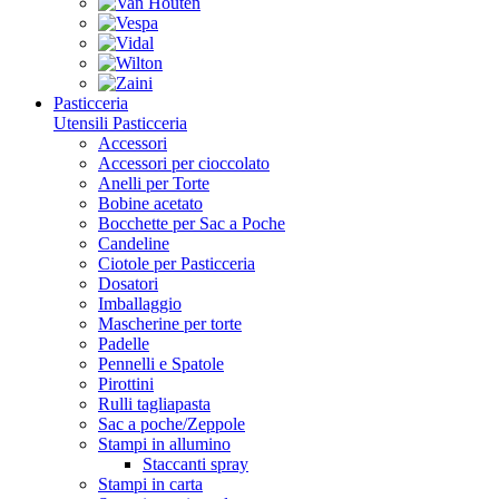
Pasticceria
Utensili Pasticceria
Accessori
Accessori per cioccolato
Anelli per Torte
Bobine acetato
Bocchette per Sac a Poche
Candeline
Ciotole per Pasticceria
Dosatori
Imballaggio
Mascherine per torte
Padelle
Pennelli e Spatole
Pirottini
Rulli tagliapasta
Sac a poche/Zeppole
Stampi in allumino
Staccanti spray
Stampi in carta