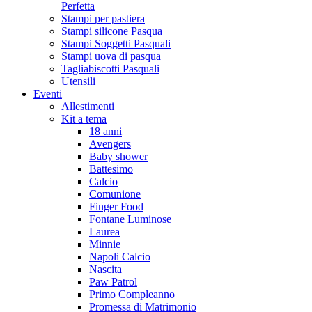
Perfetta
Stampi per pastiera
Stampi silicone Pasqua
Stampi Soggetti Pasquali
Stampi uova di pasqua
Tagliabiscotti Pasquali
Utensili
Eventi
Allestimenti
Kit a tema
18 anni
Avengers
Baby shower
Battesimo
Calcio
Comunione
Finger Food
Fontane Luminose
Laurea
Minnie
Napoli Calcio
Nascita
Paw Patrol
Primo Compleanno
Promessa di Matrimonio