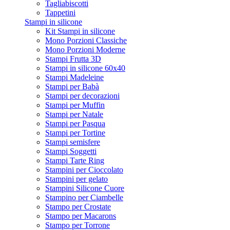
Tagliabiscotti
Tappetini
Stampi in silicone
Kit Stampi in silicone
Mono Porzioni Classiche
Mono Porzioni Moderne
Stampi Frutta 3D
Stampi in silicone 60x40
Stampi Madeleine
Stampi per Babà
Stampi per decorazioni
Stampi per Muffin
Stampi per Natale
Stampi per Pasqua
Stampi per Tortine
Stampi semisfere
Stampi Soggetti
Stampi Tarte Ring
Stampini per Cioccolato
Stampini per gelato
Stampini Silicone Cuore
Stampino per Ciambelle
Stampo per Crostate
Stampo per Macarons
Stampo per Torrone