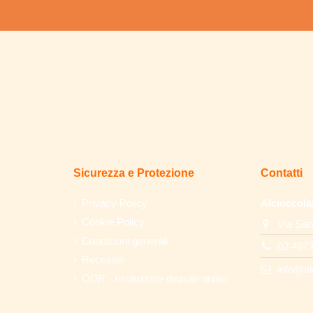
Sicurezza e Protezione
Contatti
Privacy Policy
Alcioccola
Cookie Policy
Via San
Condizioni generali
02 487
Recesso
info@al
ODR - risoluzione dispute online