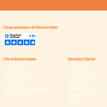
Cosa pensano di Alcioccolato
Chi è Alcioccolato
Servizio Clienti
Chi siamo
Assistenza
Mappa del sito
Resi e rimborsi
Contattaci
Pagamenti
Ingrosso per Rivenditori ed
Spedizioni
operatori
Domande frequenti
Entra