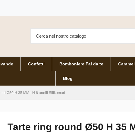
evande
Confetti
Bomboniere Fai da te
Caramel
Blog
ound Ø50 H 35 MM - N.6 anelli Silikomart
Tarte ring round Ø50 H 35 