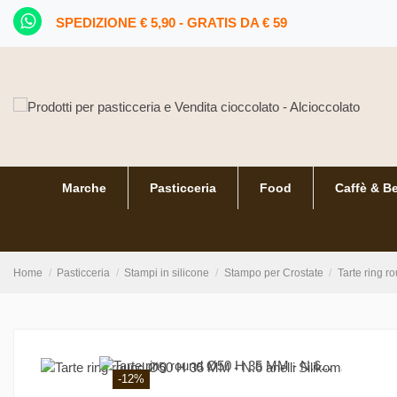
SPEDIZIONE € 5,90 - GRATIS DA € 59
Marche
Pasticceria
Food
Caffè & B
Home
Pasticceria
Stampi in silicone
Stampo per Crostate
Tarte ring r
-12%