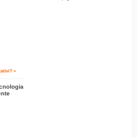
ativi? »
ecnologia
ente