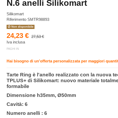
N.6 anelli Silikomart
Silikomart
Riferimento
SMTR98893
Non disponibile
24,23 €
27,53 €
Iva inclusa
PAGHI IN
Hai bisogno di un'offerta personalizzata per maggiori quantit
Tarte Ring è l'anello realizzato con la nuova t
TPLUS+ di Silikomart: nuovo materiale totalm
formabile
Dimensione h35mm, Ø50mm
Cavità: 6
Numero anelli : 6