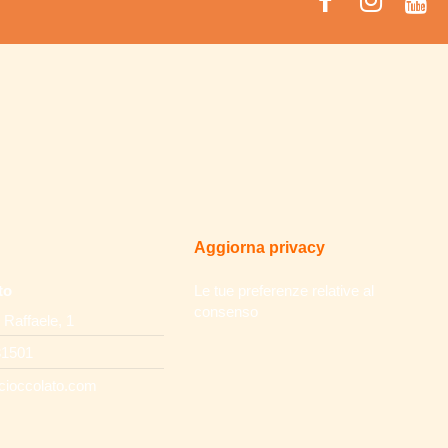
Aggiorna privacy
to
Le tue preferenze relative al
consenso
 Raffaele, 1
31501
cioccolato.com