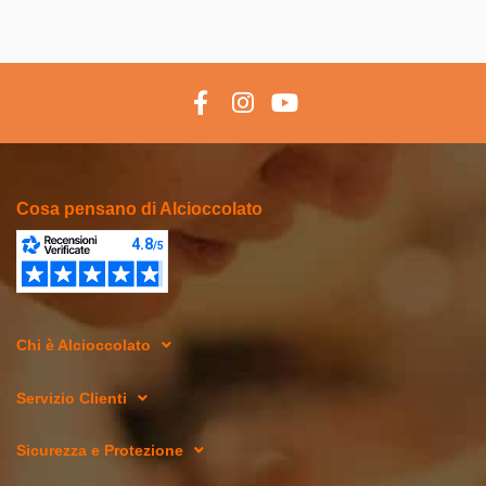
Cosa pensano di Alcioccolato
Chi è Alcioccolato
Servizio Clienti
Sicurezza e Protezione