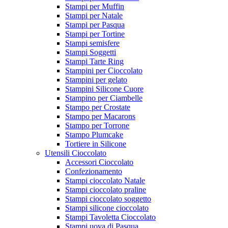
Stampi per Muffin
Stampi per Natale
Stampi per Pasqua
Stampi per Tortine
Stampi semisfere
Stampi Soggetti
Stampi Tarte Ring
Stampini per Cioccolato
Stampini per gelato
Stampini Silicone Cuore
Stampino per Ciambelle
Stampo per Crostate
Stampo per Macarons
Stampo per Torrone
Stampo Plumcake
Tortiere in Silicone
Utensili Cioccolato
Accessori Cioccolato
Confezionamento
Stampi cioccolato Natale
Stampi cioccolato praline
Stampi cioccolato soggetto
Stampi silicone cioccolato
Stampi Tavoletta Cioccolato
Stampi uova di Pasqua