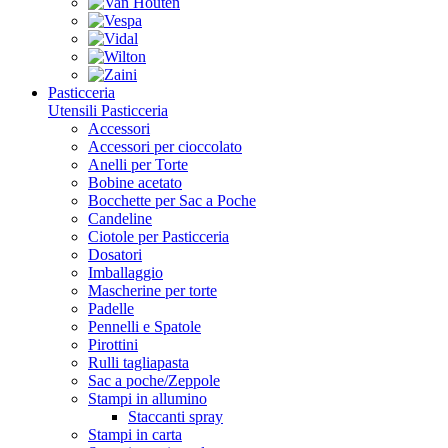
Pasticceria
Utensili Pasticceria
Accessori
Accessori per cioccolato
Anelli per Torte
Bobine acetato
Bocchette per Sac a Poche
Candeline
Ciotole per Pasticceria
Dosatori
Imballaggio
Mascherine per torte
Padelle
Pennelli e Spatole
Pirottini
Rulli tagliapasta
Sac a poche/Zeppole
Stampi in allumino
Staccanti spray
Stampi in carta