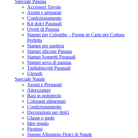
Speciale Pasqua
Accessori Tavola
Aromi e preparati
Confezionamento
Kit dolci Pasquali
Ovetti di Pasqua
Stampi per Colombe – Forme in Carta per Cottura
Perfetta
Stampi per pastiera
Stampi silicone Pasqua
Stampi Soggetti Pasquali
Stampi uova di pasqua
Tagliabiscotti Pasquali
Utensili
Speciale Natale
Aromi e Preparati
Attrezzature
Basi in polistirolo
Coloranti alimentari
Confezionamento
Decorazioni per dolci
Glasse e paste
Idee regalo
Pirottini
Stampi Alluminio Dolci di Natale