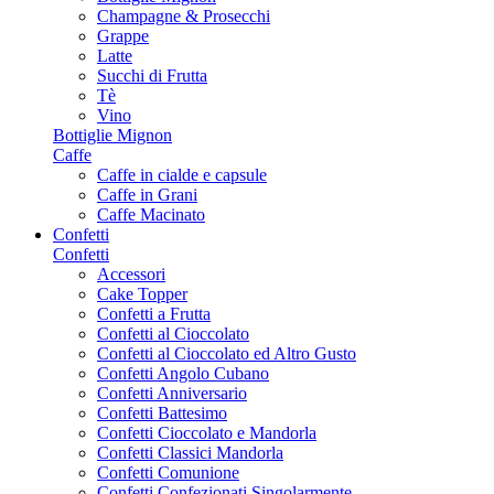
Champagne & Prosecchi
Grappe
Latte
Succhi di Frutta
Tè
Vino
Bottiglie Mignon
Caffe
Caffe in cialde e capsule
Caffe in Grani
Caffe Macinato
Confetti
Confetti
Accessori
Cake Topper
Confetti a Frutta
Confetti al Cioccolato
Confetti al Cioccolato ed Altro Gusto
Confetti Angolo Cubano
Confetti Anniversario
Confetti Battesimo
Confetti Cioccolato e Mandorla
Confetti Classici Mandorla
Confetti Comunione
Confetti Confezionati Singolarmente