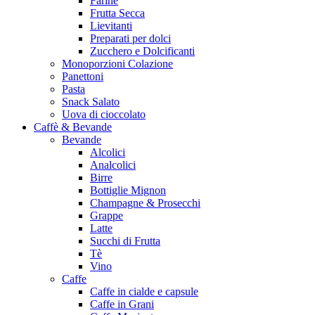
Farine
Frutta Secca
Lievitanti
Preparati per dolci
Zucchero e Dolcificanti
Monoporzioni Colazione
Panettoni
Pasta
Snack Salato
Uova di cioccolato
Caffè & Bevande
Bevande
Alcolici
Analcolici
Birre
Bottiglie Mignon
Champagne & Prosecchi
Grappe
Latte
Succhi di Frutta
Tè
Vino
Caffe
Caffe in cialde e capsule
Caffe in Grani