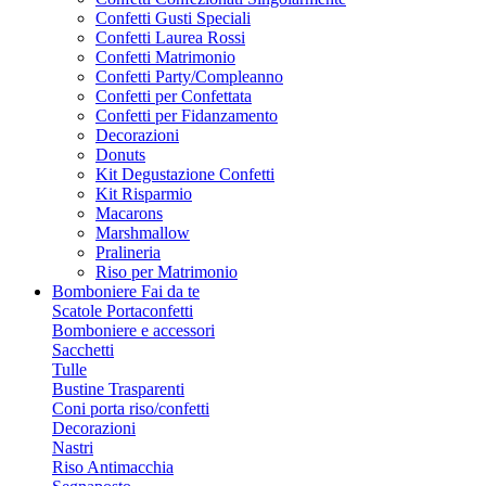
Confetti Gusti Speciali
Confetti Laurea Rossi
Confetti Matrimonio
Confetti Party/Compleanno
Confetti per Confettata
Confetti per Fidanzamento
Decorazioni
Donuts
Kit Degustazione Confetti
Kit Risparmio
Macarons
Marshmallow
Pralineria
Riso per Matrimonio
Bomboniere Fai da te
Scatole Portaconfetti
Bomboniere e accessori
Sacchetti
Tulle
Bustine Trasparenti
Coni porta riso/confetti
Decorazioni
Nastri
Riso Antimacchia