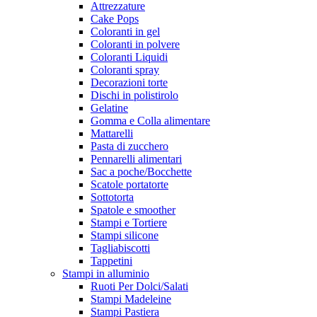
Attrezzature
Cake Pops
Coloranti in gel
Coloranti in polvere
Coloranti Liquidi
Coloranti spray
Decorazioni torte
Dischi in polistirolo
Gelatine
Gomma e Colla alimentare
Mattarelli
Pasta di zucchero
Pennarelli alimentari
Sac a poche/Bocchette
Scatole portatorte
Sottotorta
Spatole e smoother
Stampi e Tortiere
Stampi silicone
Tagliabiscotti
Tappetini
Stampi in alluminio
Ruoti Per Dolci/Salati
Stampi Madeleine
Stampi Pastiera