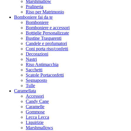
Marshmallow
Pralineria
Riso per Matrimonio
Bomboniere fai da te
Bomboniere
Bomboniere e accessori
Bottiglie Personalizzate
Bustine Trasparenti
Candele e profumatori
Coni porta riso/confetti
Decorazioni
Nastri
Riso Antimacchia
Sacchetti
Scatole Portaconfetti
Segnaposto
Tulle
Caramellata
Accessori
Candy Cane
Caramelle
Gommose
Lecca Lecca
Liquirizie
Marshmallows