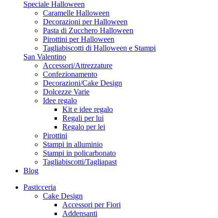
Speciale Halloween
Caramelle Halloween
Decorazioni per Halloween
Pasta di Zucchero Halloween
Pirottini per Halloween
Tagliabiscotti di Halloween e Stampi
San Valentino
Accessori/Attrezzature
Confezionamento
Decorazioni/Cake Design
Dolcezze Varie
Idee regalo
Kit e idee regalo
Regali per lui
Regalo per lei
Pirottini
Stampi in alluminio
Stampi in policarbonato
Tagliabiscotti/Tagliapast
Blog
Pasticceria
Cake Design
Accessori per Fiori
Addensanti