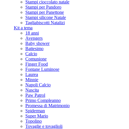
Stampi cioccolato natale
Stampi per Pandoro
Stampi per Panettone
Stampi silicone Natale
Tagliabiscotti Natalizi
Kit a tema
18 anni
Avengers
Baby shower
Battesimo
Calcio
Comunione
Finger Food
Fontane Luminose
Laurea
Minnie
Napoli Calcio
Nascita
Paw Patrol
Primo Compleanno
Promessa di Matrimonio
Spiderman
Super Mario
Topolino
Tovaglie e tovaglioli