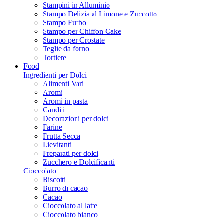
Stampini in Alluminio
Stampo Delizia al Limone e Zuccotto
Stampo Furbo
Stampo per Chiffon Cake
Stampo per Crostate
Teglie da forno
Tortiere
Food
Ingredienti per Dolci
Alimenti Vari
Aromi
Aromi in pasta
Canditi
Decorazioni per dolci
Farine
Frutta Secca
Lievitanti
Preparati per dolci
Zucchero e Dolcificanti
Cioccolato
Biscotti
Burro di cacao
Cacao
Cioccolato al latte
Cioccolato bianco