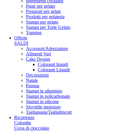
Ingredienti cocktails
Paste per gelato
Preparati per gelati
Prodotti per gelateria
Stampi per gelato
Stampi per Torte Gelato
Topping
Offerte
SALDI
Accessori/Attrezzature
Alimenti Vari
Cake Design
Coloranti liquidi
Coloranti Liquidi
Decorazioni
Natale
Pasqua
Stampi in alluminio
Stampi in policarbonato
Stampi in silicone
Stoviglie monouso
Tagliapasta/Tagliabiscott
Ricorrenze
Colombe
Uova di cioccolato