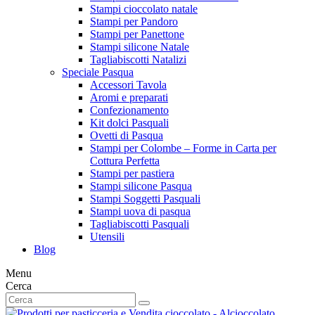
Stampi cioccolato natale
Stampi per Pandoro
Stampi per Panettone
Stampi silicone Natale
Tagliabiscotti Natalizi
Speciale Pasqua
Accessori Tavola
Aromi e preparati
Confezionamento
Kit dolci Pasquali
Ovetti di Pasqua
Stampi per Colombe – Forme in Carta per
Cottura Perfetta
Stampi per pastiera
Stampi silicone Pasqua
Stampi Soggetti Pasquali
Stampi uova di pasqua
Tagliabiscotti Pasquali
Utensili
Blog
Menu
Cerca