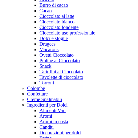
Burro di cacao
Cacao
Cioccolato al latte
Cioccolato bianco
Cioccolato fondente
Cioccolato uso professionale
Dolci e sfoglie
Dragees
Macarons
Ovetti Cioccolato
Praline al Cioccolato
Snack
Tartufini al Cioccolato
Tavolette di cioccolato
Torroni
Colombe
Confetture
Creme Spalmabili
Ingredienti per Dolci
Alimenti Vari
Aromi
Aromi in pasta
Canditi
Decorazioni per dolci