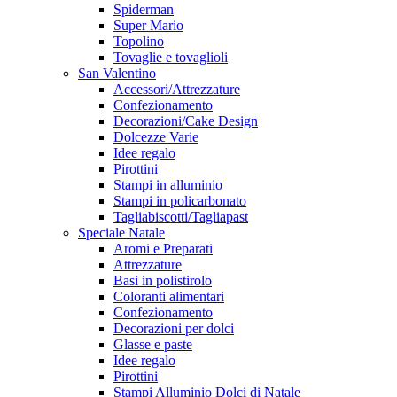
Spiderman
Super Mario
Topolino
Tovaglie e tovaglioli
San Valentino
Accessori/Attrezzature
Confezionamento
Decorazioni/Cake Design
Dolcezze Varie
Idee regalo
Pirottini
Stampi in alluminio
Stampi in policarbonato
Tagliabiscotti/Tagliapast
Speciale Natale
Aromi e Preparati
Attrezzature
Basi in polistirolo
Coloranti alimentari
Confezionamento
Decorazioni per dolci
Glasse e paste
Idee regalo
Pirottini
Stampi Alluminio Dolci di Natale