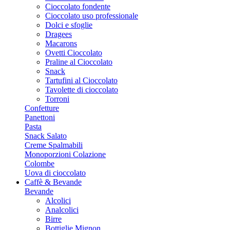
Cioccolato fondente
Cioccolato uso professionale
Dolci e sfoglie
Dragees
Macarons
Ovetti Cioccolato
Praline al Cioccolato
Snack
Tartufini al Cioccolato
Tavolette di cioccolato
Torroni
Confetture
Panettoni
Pasta
Snack Salato
Creme Spalmabili
Monoporzioni Colazione
Colombe
Uova di cioccolato
Caffè & Bevande
Bevande
Alcolici
Analcolici
Birre
Bottiglie Mignon