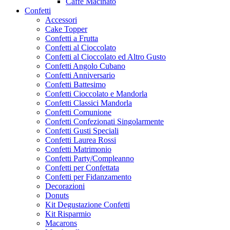
Caffe Macinato
Confetti
Accessori
Cake Topper
Confetti a Frutta
Confetti al Cioccolato
Confetti al Cioccolato ed Altro Gusto
Confetti Angolo Cubano
Confetti Anniversario
Confetti Battesimo
Confetti Cioccolato e Mandorla
Confetti Classici Mandorla
Confetti Comunione
Confetti Confezionati Singolarmente
Confetti Gusti Speciali
Confetti Laurea Rossi
Confetti Matrimonio
Confetti Party/Compleanno
Confetti per Confettata
Confetti per Fidanzamento
Decorazioni
Donuts
Kit Degustazione Confetti
Kit Risparmio
Macarons