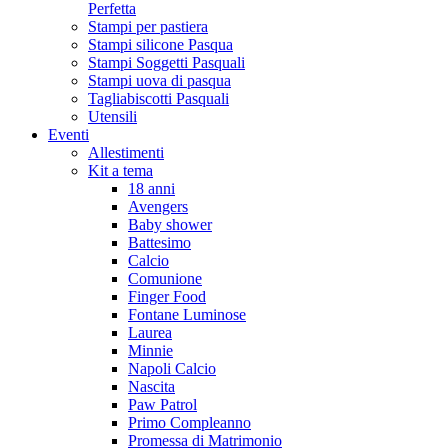
Perfetta
Stampi per pastiera
Stampi silicone Pasqua
Stampi Soggetti Pasquali
Stampi uova di pasqua
Tagliabiscotti Pasquali
Utensili
Eventi
Allestimenti
Kit a tema
18 anni
Avengers
Baby shower
Battesimo
Calcio
Comunione
Finger Food
Fontane Luminose
Laurea
Minnie
Napoli Calcio
Nascita
Paw Patrol
Primo Compleanno
Promessa di Matrimonio