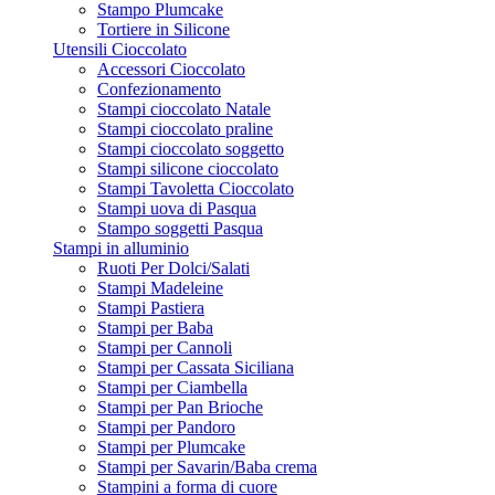
Stampo Plumcake
Tortiere in Silicone
Utensili Cioccolato
Accessori Cioccolato
Confezionamento
Stampi cioccolato Natale
Stampi cioccolato praline
Stampi cioccolato soggetto
Stampi silicone cioccolato
Stampi Tavoletta Cioccolato
Stampi uova di Pasqua
Stampo soggetti Pasqua
Stampi in alluminio
Ruoti Per Dolci/Salati
Stampi Madeleine
Stampi Pastiera
Stampi per Baba
Stampi per Cannoli
Stampi per Cassata Siciliana
Stampi per Ciambella
Stampi per Pan Brioche
Stampi per Pandoro
Stampi per Plumcake
Stampi per Savarin/Baba crema
Stampini a forma di cuore