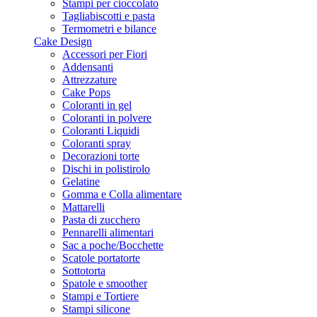
Stampi per cioccolato
Tagliabiscotti e pasta
Termometri e bilance
Cake Design
Accessori per Fiori
Addensanti
Attrezzature
Cake Pops
Coloranti in gel
Coloranti in polvere
Coloranti Liquidi
Coloranti spray
Decorazioni torte
Dischi in polistirolo
Gelatine
Gomma e Colla alimentare
Mattarelli
Pasta di zucchero
Pennarelli alimentari
Sac a poche/Bocchette
Scatole portatorte
Sottotorta
Spatole e smoother
Stampi e Tortiere
Stampi silicone