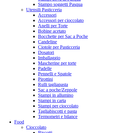
Stampo soggetti Pasqua
Utensili Pasticceria
Accessori
Accessori per cioccolato
Anelli per Torte
Bobine acetato
Bocchette per Sac a Poche
Candeline
Ciotole per Pasticceria
Dosatori
Imballaggio
Mascherine per torte
Padelle
Pennelli e Spatole
Pirottini
Rulli tagliapasta
Sac a poche/Zeppole
Stampi in allumino
Stampi in carta
Stampi per cioccolato
Tagliabiscotti e pasta
Termometri e bilance
Food
Cioccolato
Biscotti