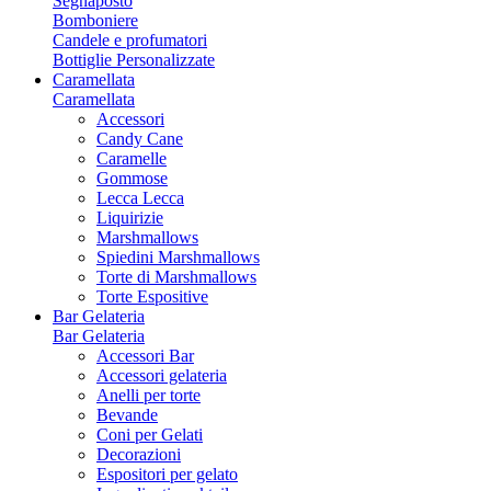
Segnaposto
Bomboniere
Candele e profumatori
Bottiglie Personalizzate
Caramellata
Caramellata
Accessori
Candy Cane
Caramelle
Gommose
Lecca Lecca
Liquirizie
Marshmallows
Spiedini Marshmallows
Torte di Marshmallows
Torte Espositive
Bar Gelateria
Bar Gelateria
Accessori Bar
Accessori gelateria
Anelli per torte
Bevande
Coni per Gelati
Decorazioni
Espositori per gelato