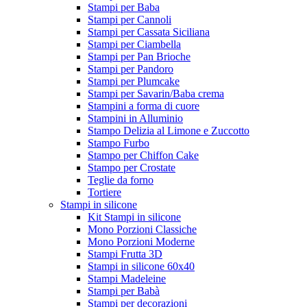
Stampi per Baba
Stampi per Cannoli
Stampi per Cassata Siciliana
Stampi per Ciambella
Stampi per Pan Brioche
Stampi per Pandoro
Stampi per Plumcake
Stampi per Savarin/Baba crema
Stampini a forma di cuore
Stampini in Alluminio
Stampo Delizia al Limone e Zuccotto
Stampo Furbo
Stampo per Chiffon Cake
Stampo per Crostate
Teglie da forno
Tortiere
Stampi in silicone
Kit Stampi in silicone
Mono Porzioni Classiche
Mono Porzioni Moderne
Stampi Frutta 3D
Stampi in silicone 60x40
Stampi Madeleine
Stampi per Babà
Stampi per decorazioni