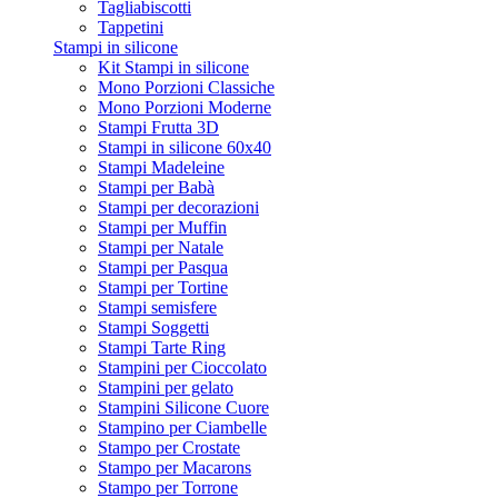
Tagliabiscotti
Tappetini
Stampi in silicone
Kit Stampi in silicone
Mono Porzioni Classiche
Mono Porzioni Moderne
Stampi Frutta 3D
Stampi in silicone 60x40
Stampi Madeleine
Stampi per Babà
Stampi per decorazioni
Stampi per Muffin
Stampi per Natale
Stampi per Pasqua
Stampi per Tortine
Stampi semisfere
Stampi Soggetti
Stampi Tarte Ring
Stampini per Cioccolato
Stampini per gelato
Stampini Silicone Cuore
Stampino per Ciambelle
Stampo per Crostate
Stampo per Macarons
Stampo per Torrone