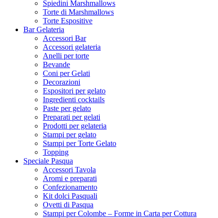
Spiedini Marshmallows
Torte di Marshmallows
Torte Espositive
Bar Gelateria
Accessori Bar
Accessori gelateria
Anelli per torte
Bevande
Coni per Gelati
Decorazioni
Espositori per gelato
Ingredienti cocktails
Paste per gelato
Preparati per gelati
Prodotti per gelateria
Stampi per gelato
Stampi per Torte Gelato
Topping
Speciale Pasqua
Accessori Tavola
Aromi e preparati
Confezionamento
Kit dolci Pasquali
Ovetti di Pasqua
Stampi per Colombe – Forme in Carta per Cottura