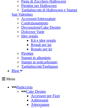
Pasta di Zucchero Halloween
Pirottini per Halloween
Tagliabiscotti di Halloween e Stampi
San Valentino
Accessori/Attrezzature
Confezionamento
Decorazioni/Cake Design
Dolcezze Varie
Idee regalo
Kit e idee regalo
Regali per lui
Regalo per lei
Pirottini
Stampi in alluminio
Stampi in policarbonato
Tagliabiscotti/Tagliapast
Blog
Menu
Pasticceria
Cake Design
Accessori per Fiori
Addensanti
Attrezzature