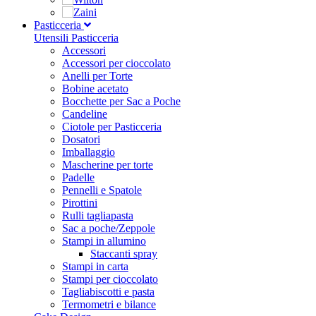
Pasticceria
Utensili Pasticceria
Accessori
Accessori per cioccolato
Anelli per Torte
Bobine acetato
Bocchette per Sac a Poche
Candeline
Ciotole per Pasticceria
Dosatori
Imballaggio
Mascherine per torte
Padelle
Pennelli e Spatole
Pirottini
Rulli tagliapasta
Sac a poche/Zeppole
Stampi in allumino
Staccanti spray
Stampi in carta
Stampi per cioccolato
Tagliabiscotti e pasta
Termometri e bilance