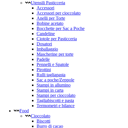
Utensili Pasticceria
Accessori
Accessori per cioccolato
Anelli per Torte
Bobine acetato
Bocchette per Sac a Poche
Candeline
Ciotole per Pasticceria
Dosatori
Imballaggio
Mascherine per torte
Padelle
Pennelli e Spatole
Pirottini
Rulli tagliapasta
Sac a poche/Zeppole
Stampi in allumino
Stampi in carta
Stampi per cioccolato
Tagliabiscotti e pasta
Termometri e bilance
Food
Cioccolato
Biscotti
Burro di cacao