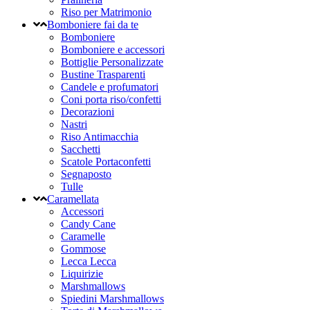
Riso per Matrimonio
Bomboniere fai da te
Bomboniere
Bomboniere e accessori
Bottiglie Personalizzate
Bustine Trasparenti
Candele e profumatori
Coni porta riso/confetti
Decorazioni
Nastri
Riso Antimacchia
Sacchetti
Scatole Portaconfetti
Segnaposto
Tulle
Caramellata
Accessori
Candy Cane
Caramelle
Gommose
Lecca Lecca
Liquirizie
Marshmallows
Spiedini Marshmallows