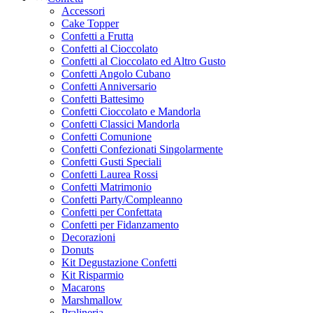
Accessori
Cake Topper
Confetti a Frutta
Confetti al Cioccolato
Confetti al Cioccolato ed Altro Gusto
Confetti Angolo Cubano
Confetti Anniversario
Confetti Battesimo
Confetti Cioccolato e Mandorla
Confetti Classici Mandorla
Confetti Comunione
Confetti Confezionati Singolarmente
Confetti Gusti Speciali
Confetti Laurea Rossi
Confetti Matrimonio
Confetti Party/Compleanno
Confetti per Confettata
Confetti per Fidanzamento
Decorazioni
Donuts
Kit Degustazione Confetti
Kit Risparmio
Macarons
Marshmallow
Pralineria