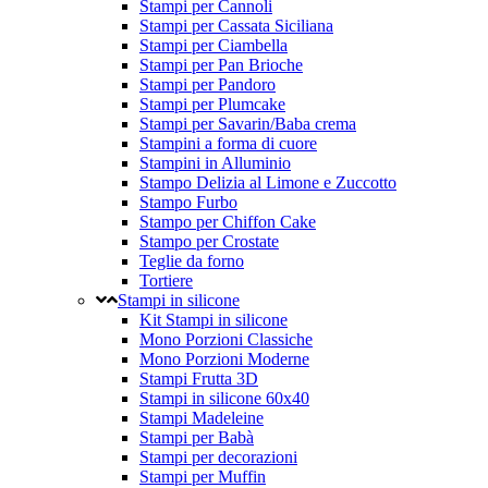
Stampi per Cannoli
Stampi per Cassata Siciliana
Stampi per Ciambella
Stampi per Pan Brioche
Stampi per Pandoro
Stampi per Plumcake
Stampi per Savarin/Baba crema
Stampini a forma di cuore
Stampini in Alluminio
Stampo Delizia al Limone e Zuccotto
Stampo Furbo
Stampo per Chiffon Cake
Stampo per Crostate
Teglie da forno
Tortiere
Stampi in silicone
Kit Stampi in silicone
Mono Porzioni Classiche
Mono Porzioni Moderne
Stampi Frutta 3D
Stampi in silicone 60x40
Stampi Madeleine
Stampi per Babà
Stampi per decorazioni
Stampi per Muffin