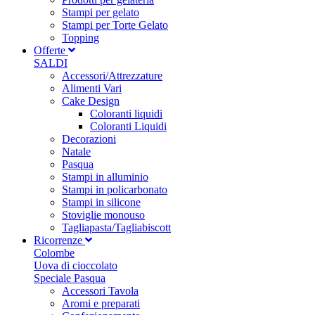
Stampi per gelato
Stampi per Torte Gelato
Topping
Offerte
SALDI
Accessori/Attrezzature
Alimenti Vari
Cake Design
Coloranti liquidi
Coloranti Liquidi
Decorazioni
Natale
Pasqua
Stampi in alluminio
Stampi in policarbonato
Stampi in silicone
Stoviglie monouso
Tagliapasta/Tagliabiscott
Ricorrenze
Colombe
Uova di cioccolato
Speciale Pasqua
Accessori Tavola
Aromi e preparati