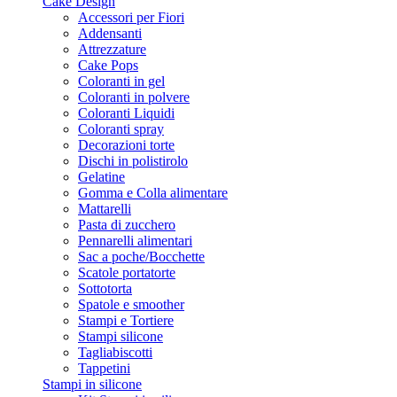
Cake Design
Accessori per Fiori
Addensanti
Attrezzature
Cake Pops
Coloranti in gel
Coloranti in polvere
Coloranti Liquidi
Coloranti spray
Decorazioni torte
Dischi in polistirolo
Gelatine
Gomma e Colla alimentare
Mattarelli
Pasta di zucchero
Pennarelli alimentari
Sac a poche/Bocchette
Scatole portatorte
Sottotorta
Spatole e smoother
Stampi e Tortiere
Stampi silicone
Tagliabiscotti
Tappetini
Stampi in silicone