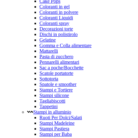
Cake Pops
Coloranti in gel
Coloranti in polvere
Coloranti Liquidi
Coloranti spray
Decorazioni torte
Dischi in polistirolo
Gelatine
Gomma e Colla alimentare
Mattarelli
Pasta di zucchero
Pennarelli alimentari
Sac a poche/Bocchette
Scatole portatorte
Sottotorta
Spatole e smoother
Stampi e Tortiere
Stampi silicone
Tagliabiscotti
Tappetini
Stampi in alluminio
Ruoti Per Dolci/Salati
Stampi Madeleine
Stampi Pastiera
Stampi per Baba