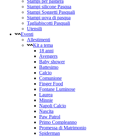
Stampi per pastiera
Stampi silicone Pasqua
Stampi Soggetti Pasquali
Stampi uova di pasqua
Tagliabiscotti Pasquali
Utensili
Eventi
Allestimenti
Kit a tema
18 anni
Avengers
Baby shower
Battesimo
Calcio
Comunione
Finger Food
Fontane Luminose
Laurea
Minnie
Napoli Calcio
Nascita
Paw Patrol
Primo Compleanno
Promessa di Matrimonio
Spiderman