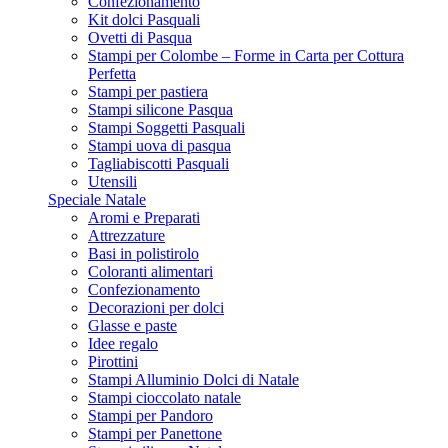
Confezionamento
Kit dolci Pasquali
Ovetti di Pasqua
Stampi per Colombe – Forme in Carta per Cottura
Perfetta
Stampi per pastiera
Stampi silicone Pasqua
Stampi Soggetti Pasquali
Stampi uova di pasqua
Tagliabiscotti Pasquali
Utensili
Speciale Natale
Aromi e Preparati
Attrezzature
Basi in polistirolo
Coloranti alimentari
Confezionamento
Decorazioni per dolci
Glasse e paste
Idee regalo
Pirottini
Stampi Alluminio Dolci di Natale
Stampi cioccolato natale
Stampi per Pandoro
Stampi per Panettone