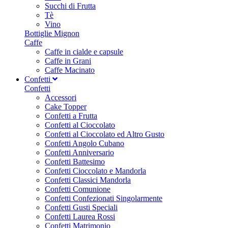
Succhi di Frutta
Tè
Vino
Bottiglie Mignon
Caffe
Caffe in cialde e capsule
Caffe in Grani
Caffe Macinato
Confetti
Confetti
Accessori
Cake Topper
Confetti a Frutta
Confetti al Cioccolato
Confetti al Cioccolato ed Altro Gusto
Confetti Angolo Cubano
Confetti Anniversario
Confetti Battesimo
Confetti Cioccolato e Mandorla
Confetti Classici Mandorla
Confetti Comunione
Confetti Confezionati Singolarmente
Confetti Gusti Speciali
Confetti Laurea Rossi
Confetti Matrimonio