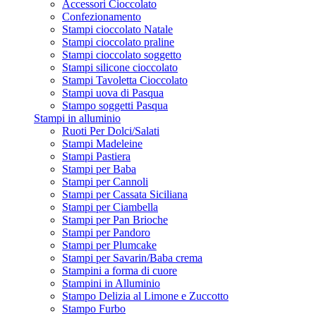
Accessori Cioccolato
Confezionamento
Stampi cioccolato Natale
Stampi cioccolato praline
Stampi cioccolato soggetto
Stampi silicone cioccolato
Stampi Tavoletta Cioccolato
Stampi uova di Pasqua
Stampo soggetti Pasqua
Stampi in alluminio
Ruoti Per Dolci/Salati
Stampi Madeleine
Stampi Pastiera
Stampi per Baba
Stampi per Cannoli
Stampi per Cassata Siciliana
Stampi per Ciambella
Stampi per Pan Brioche
Stampi per Pandoro
Stampi per Plumcake
Stampi per Savarin/Baba crema
Stampini a forma di cuore
Stampini in Alluminio
Stampo Delizia al Limone e Zuccotto
Stampo Furbo