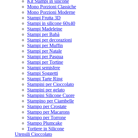
Kit Stampi in silicone
Mono Porzioni Classiche
Mono Porzioni Moderne
Stampi Frutta 3D
Stampi in silicone 60x40
Stampi Madeleine
Stampi per Babà
Stampi per decorazioni
Stampi per Muffin
Stampi per Natale
Stampi per Pasqua
Stampi per Tortine
Stampi semisfere
Stampi Soggetti
Stampi Tarte Ring
Stampini per Cioccolato
Stampini per gelato
Stampini Silicone Cuore
Stampino per Ciambelle
Stampo per Crostate
Stampo per Macarons
Stampo per Torrone
Stampo Plumcake
Tortiere in Silicone
Utensili Cioccolato