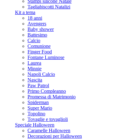
Stampi silicone Natale
Tagliabiscotti Natalizi
Kit a tema
18 anni
Avengers
Baby shower
Battesimo
Calcio
Comunione
Finger Food
Fontane Luminose
Laurea
Minnie
Napoli Calcio
Nascita
Paw Patrol
Primo Compleanno
Promessa di Matrimonio
Spiderman
Super Mario
Topolino
Tovaglie e tovaglioli
Speciale Halloween
Caramelle Halloween
Decorazioni per Halloween