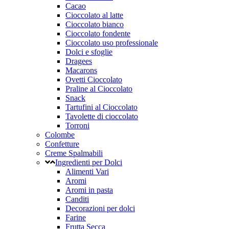
Cacao
Cioccolato al latte
Cioccolato bianco
Cioccolato fondente
Cioccolato uso professionale
Dolci e sfoglie
Dragees
Macarons
Ovetti Cioccolato
Praline al Cioccolato
Snack
Tartufini al Cioccolato
Tavolette di cioccolato
Torroni
Colombe
Confetture
Creme Spalmabili
Ingredienti per Dolci
Alimenti Vari
Aromi
Aromi in pasta
Canditi
Decorazioni per dolci
Farine
Frutta Secca