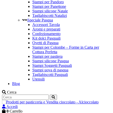
Stampi per Pandoro
Stampi per Panettone
Stampi silicone Natale
Tagliabiscotti Natalizi
Speciale Pasqua
Accessori Tavola
Aromi e preparati
Confezionamento
Kit dolci Pasquali
Ovetti di Pasqua
Stampi per Colombe – Forme in Carta per
Cottura Perfetta
Stampi per pastiera
Stampi silicone Pasqua
Stampi Soggetti Pasquali
Stampi uova di pasqua
Tagliabiscotti Pasquali
Utensili
Blog
Cerca
Accedi
0
Carrello