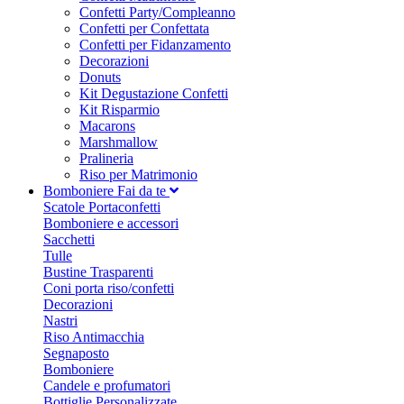
Confetti Party/Compleanno
Confetti per Confettata
Confetti per Fidanzamento
Decorazioni
Donuts
Kit Degustazione Confetti
Kit Risparmio
Macarons
Marshmallow
Pralineria
Riso per Matrimonio
Bomboniere Fai da te
Scatole Portaconfetti
Bomboniere e accessori
Sacchetti
Tulle
Bustine Trasparenti
Coni porta riso/confetti
Decorazioni
Nastri
Riso Antimacchia
Segnaposto
Bomboniere
Candele e profumatori
Bottiglie Personalizzate