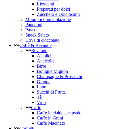
Lievitanti
Preparati per dolci
Zucchero e Dolcificanti
Monoporzioni Colazione
Panettoni
Pasta
Snack Salato
Uova di cioccolato
Caffè & Bevande
Bevande
Alcolici
Analcolici
Birre
Bottiglie Mignon
Champagne & Prosecchi
Grappe
Latte
Succhi di Frutta
Tè
Vino
Caffe
Caffe in cialde e capsule
Caffe in Grani
Caffe Macinato
Confetti