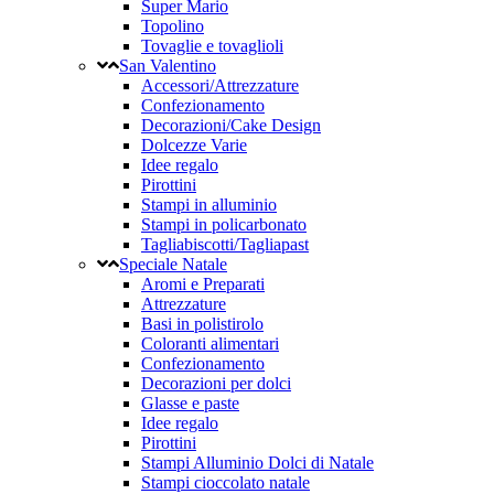
Super Mario
Topolino
Tovaglie e tovaglioli
San Valentino
Accessori/Attrezzature
Confezionamento
Decorazioni/Cake Design
Dolcezze Varie
Idee regalo
Pirottini
Stampi in alluminio
Stampi in policarbonato
Tagliabiscotti/Tagliapast
Speciale Natale
Aromi e Preparati
Attrezzature
Basi in polistirolo
Coloranti alimentari
Confezionamento
Decorazioni per dolci
Glasse e paste
Idee regalo
Pirottini
Stampi Alluminio Dolci di Natale
Stampi cioccolato natale