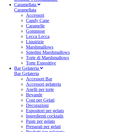
Caramellata
Caramellata
Accessori
Candy Cane
Caramelle
Gommose
Lecca Lecca
Liquirizie
Marshmallows
Spiedini Marshmallows
Torte di Marshmallows
Torte Espositive
Bar Gelateria
Bar Gelateria
Accessori Bar
Accessori gelateria
Anelli per torte
Bevande
Coni per Gelati
Decorazioni
Espositori per gelato
Ingredienti cocktails
Paste per gelato
Preparati per gelati
Prodotti per gelateria