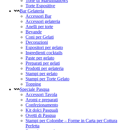
Torte di Marshmallows
Torte Espositive
Bar Gelateria
Accessori Bar
Accessori gelateria
Anelli per torte
Bevande
Coni per Gelati
Decorazioni
Espositori per gelato
Ingredienti cocktails
Paste per gelato
Preparati per gelati
Prodotti per gelateria
Stampi per gelato
Stampi per Torte Gelato
Topping
Speciale Pasqua
Accessori Tavola
Aromi e preparati
Confezionamento
Kit dolci Pasquali
Ovetti di Pasqua
Stampi per Colombe – Forme in Carta per Cottura
Perfetta