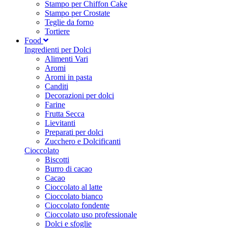
Stampo per Chiffon Cake
Stampo per Crostate
Teglie da forno
Tortiere
Food
Ingredienti per Dolci
Alimenti Vari
Aromi
Aromi in pasta
Canditi
Decorazioni per dolci
Farine
Frutta Secca
Lievitanti
Preparati per dolci
Zucchero e Dolcificanti
Cioccolato
Biscotti
Burro di cacao
Cacao
Cioccolato al latte
Cioccolato bianco
Cioccolato fondente
Cioccolato uso professionale
Dolci e sfoglie