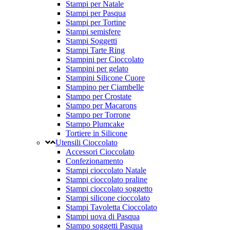
Stampi per Natale
Stampi per Pasqua
Stampi per Tortine
Stampi semisfere
Stampi Soggetti
Stampi Tarte Ring
Stampini per Cioccolato
Stampini per gelato
Stampini Silicone Cuore
Stampino per Ciambelle
Stampo per Crostate
Stampo per Macarons
Stampo per Torrone
Stampo Plumcake
Tortiere in Silicone
Utensili Cioccolato
Accessori Cioccolato
Confezionamento
Stampi cioccolato Natale
Stampi cioccolato praline
Stampi cioccolato soggetto
Stampi silicone cioccolato
Stampi Tavoletta Cioccolato
Stampi uova di Pasqua
Stampo soggetti Pasqua