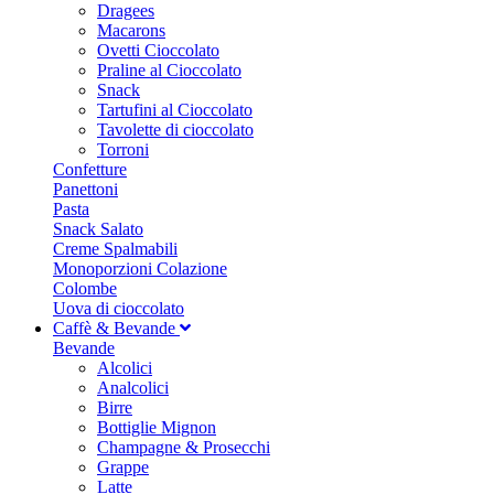
Dragees
Macarons
Ovetti Cioccolato
Praline al Cioccolato
Snack
Tartufini al Cioccolato
Tavolette di cioccolato
Torroni
Confetture
Panettoni
Pasta
Snack Salato
Creme Spalmabili
Monoporzioni Colazione
Colombe
Uova di cioccolato
Caffè & Bevande
Bevande
Alcolici
Analcolici
Birre
Bottiglie Mignon
Champagne & Prosecchi
Grappe
Latte