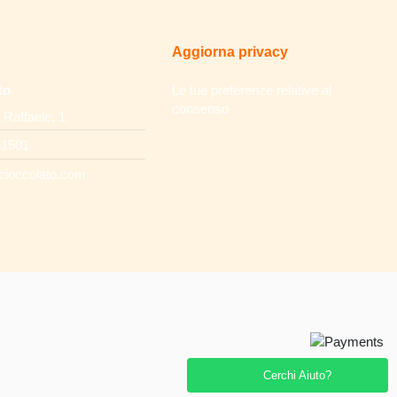
Aggiorna privacy
to
Le tue preferenze relative al
consenso
 Raffaele, 1
31501
cioccolato.com
Cerchi Aiuto?