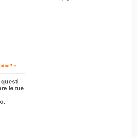
ativi? »
 questi
re le tue
o.