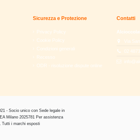
Sicurezza e Protezione
Contatti
Privacy Policy
Alcioccola
Cookie Policy
Via San
Condizioni generali
02 487
Recesso
info@al
ODR - risoluzione dispute online
1 - Socio unico con Sede legale in
 REA Milano 2025781 Per assistenza
Tutti i marchi esposti