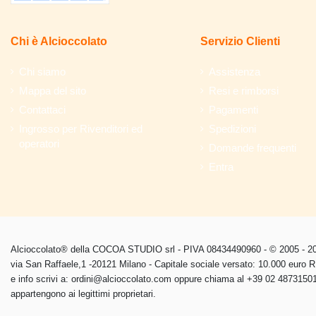
Chi è Alcioccolato
Servizio Clienti
Chi siamo
Assistenza
Mappa del sito
Resi e rimborsi
Contattaci
Pagamenti
Ingrosso per Rivenditori ed
Spedizioni
operatori
Domande frequenti
Entra
Alcioccolato® della COCOA STUDIO srl - PIVA 08434490960 - © 2005 - 202
via San Raffaele,1 -20121 Milano - Capitale sociale versato: 10.000 euro
e info scrivi a: ordini@alcioccolato.com oppure chiama al +39 02 48731501 
appartengono ai legittimi proprietari.