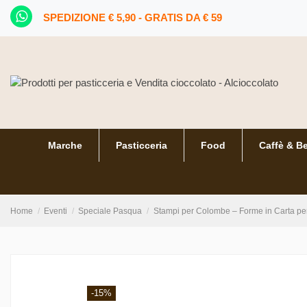
SPEDIZIONE € 5,90 - GRATIS DA € 59
Marche
Pasticceria
Food
Caffè & B
Home
Eventi
Speciale Pasqua
Stampi per Colombe – Forme in Carta per
-15%