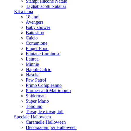
Stampi silicone Natale
Tagliabiscotti Natalizi
Kit a tema
18 anni
Avengers
Baby shower
Battesimo
Calcio
Comunione
Finger Food
Fontane Luminose
Laurea
Minnie
Napoli Calcio
Nascita
Paw Patrol
Primo Compleanno
Promessa di Matrimonio
Spiderman
Super Mario
Topolino
Tovaglie e tovaglioli
Speciale Halloween
Caramelle Halloween
Decorazioni per Halloween