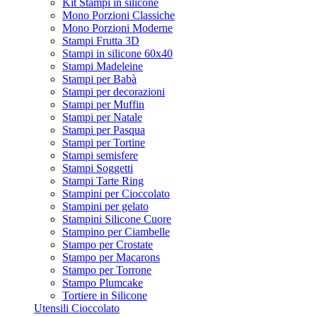
Kit Stampi in silicone
Mono Porzioni Classiche
Mono Porzioni Moderne
Stampi Frutta 3D
Stampi in silicone 60x40
Stampi Madeleine
Stampi per Babà
Stampi per decorazioni
Stampi per Muffin
Stampi per Natale
Stampi per Pasqua
Stampi per Tortine
Stampi semisfere
Stampi Soggetti
Stampi Tarte Ring
Stampini per Cioccolato
Stampini per gelato
Stampini Silicone Cuore
Stampino per Ciambelle
Stampo per Crostate
Stampo per Macarons
Stampo per Torrone
Stampo Plumcake
Tortiere in Silicone
Utensili Cioccolato