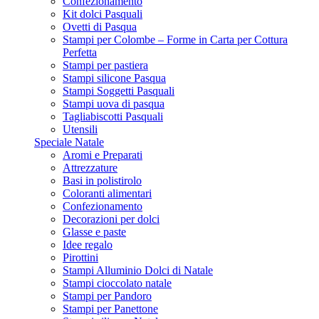
Confezionamento
Kit dolci Pasquali
Ovetti di Pasqua
Stampi per Colombe – Forme in Carta per Cottura
Perfetta
Stampi per pastiera
Stampi silicone Pasqua
Stampi Soggetti Pasquali
Stampi uova di pasqua
Tagliabiscotti Pasquali
Utensili
Speciale Natale
Aromi e Preparati
Attrezzature
Basi in polistirolo
Coloranti alimentari
Confezionamento
Decorazioni per dolci
Glasse e paste
Idee regalo
Pirottini
Stampi Alluminio Dolci di Natale
Stampi cioccolato natale
Stampi per Pandoro
Stampi per Panettone