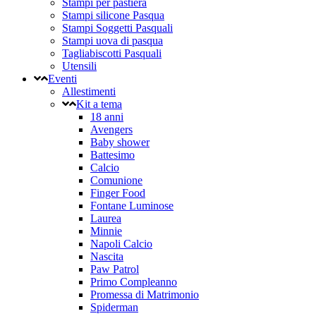
Stampi per pastiera
Stampi silicone Pasqua
Stampi Soggetti Pasquali
Stampi uova di pasqua
Tagliabiscotti Pasquali
Utensili
Eventi
Allestimenti
Kit a tema
18 anni
Avengers
Baby shower
Battesimo
Calcio
Comunione
Finger Food
Fontane Luminose
Laurea
Minnie
Napoli Calcio
Nascita
Paw Patrol
Primo Compleanno
Promessa di Matrimonio
Spiderman