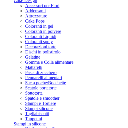
Cake Design
Accessori per Fiori
Addensanti
Attrezzature
Cake Pops
Coloranti in gel
Coloranti in polvere
Coloranti Liquidi
Coloranti spray
Decorazioni torte
Dischi in polistirolo
Gelatine
Gomma e Colla alimentare
Mattarelli
Pasta di zucchero
Pennarelli alimentari
Sac a poche/Bocchette
Scatole portatorte
Sottotorta
Spatole e smoother
Stampi e Tortiere
Stampi silicone
Tagliabiscotti
Tappetini
Stampi in silicone