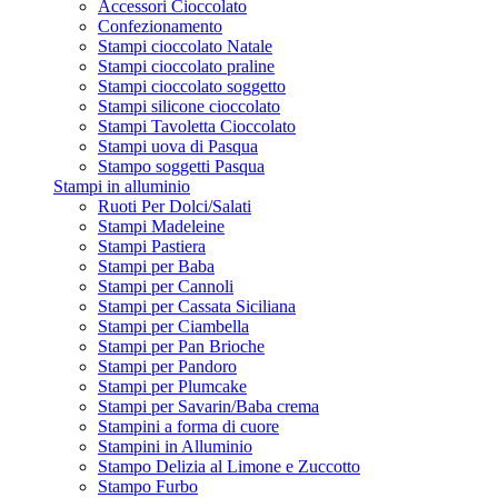
Accessori Cioccolato
Confezionamento
Stampi cioccolato Natale
Stampi cioccolato praline
Stampi cioccolato soggetto
Stampi silicone cioccolato
Stampi Tavoletta Cioccolato
Stampi uova di Pasqua
Stampo soggetti Pasqua
Stampi in alluminio
Ruoti Per Dolci/Salati
Stampi Madeleine
Stampi Pastiera
Stampi per Baba
Stampi per Cannoli
Stampi per Cassata Siciliana
Stampi per Ciambella
Stampi per Pan Brioche
Stampi per Pandoro
Stampi per Plumcake
Stampi per Savarin/Baba crema
Stampini a forma di cuore
Stampini in Alluminio
Stampo Delizia al Limone e Zuccotto
Stampo Furbo