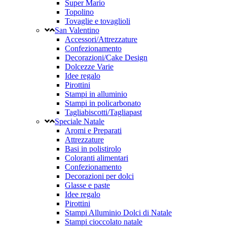
Super Mario
Topolino
Tovaglie e tovaglioli
San Valentino
Accessori/Attrezzature
Confezionamento
Decorazioni/Cake Design
Dolcezze Varie
Idee regalo
Pirottini
Stampi in alluminio
Stampi in policarbonato
Tagliabiscotti/Tagliapast
Speciale Natale
Aromi e Preparati
Attrezzature
Basi in polistirolo
Coloranti alimentari
Confezionamento
Decorazioni per dolci
Glasse e paste
Idee regalo
Pirottini
Stampi Alluminio Dolci di Natale
Stampi cioccolato natale