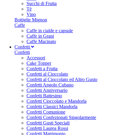
Succhi di Frutta
Tè
Vino
Bottiglie Mignon
Caffe
Caffe in cialde e capsule
Caffe in Grani
Caffe Macinato
Confetti
Confetti
Accessori
Cake Topper
Confetti a Frutta
Confetti al Cioccolato
Confetti al Cioccolato ed Altro Gusto
Confetti Angolo Cubano
Confetti Anniversario
Confetti Battesimo
Confetti Cioccolato e Mandorla
Confetti Classici Mandorla
Confetti Comunione
Confetti Confezionati Singolarmente
Confetti Gusti Speciali
Confetti Laurea Rossi
Confetti Matrimonio