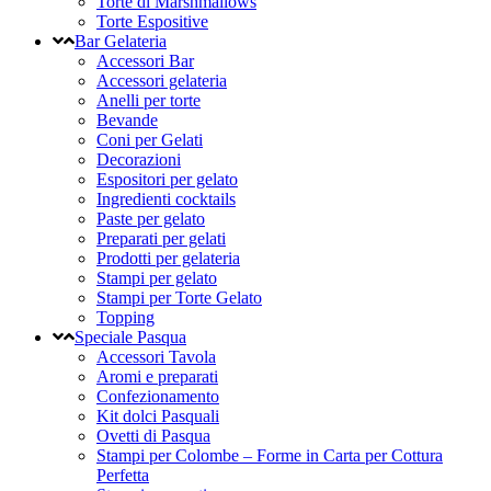
Torte di Marshmallows
Torte Espositive
Bar Gelateria
Accessori Bar
Accessori gelateria
Anelli per torte
Bevande
Coni per Gelati
Decorazioni
Espositori per gelato
Ingredienti cocktails
Paste per gelato
Preparati per gelati
Prodotti per gelateria
Stampi per gelato
Stampi per Torte Gelato
Topping
Speciale Pasqua
Accessori Tavola
Aromi e preparati
Confezionamento
Kit dolci Pasquali
Ovetti di Pasqua
Stampi per Colombe – Forme in Carta per Cottura
Perfetta