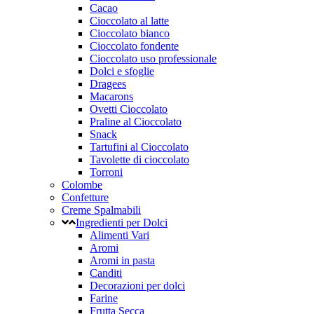
Cacao
Cioccolato al latte
Cioccolato bianco
Cioccolato fondente
Cioccolato uso professionale
Dolci e sfoglie
Dragees
Macarons
Ovetti Cioccolato
Praline al Cioccolato
Snack
Tartufini al Cioccolato
Tavolette di cioccolato
Torroni
Colombe
Confetture
Creme Spalmabili
Ingredienti per Dolci
Alimenti Vari
Aromi
Aromi in pasta
Canditi
Decorazioni per dolci
Farine
Frutta Secca