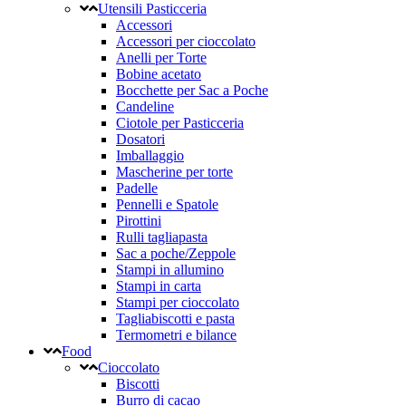
Utensili Pasticceria
Accessori
Accessori per cioccolato
Anelli per Torte
Bobine acetato
Bocchette per Sac a Poche
Candeline
Ciotole per Pasticceria
Dosatori
Imballaggio
Mascherine per torte
Padelle
Pennelli e Spatole
Pirottini
Rulli tagliapasta
Sac a poche/Zeppole
Stampi in allumino
Stampi in carta
Stampi per cioccolato
Tagliabiscotti e pasta
Termometri e bilance
Food
Cioccolato
Biscotti
Burro di cacao