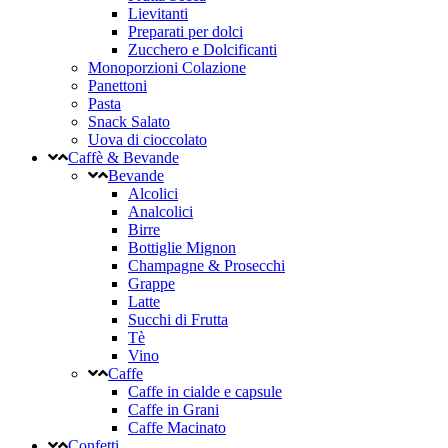
Lievitanti
Preparati per dolci
Zucchero e Dolcificanti
Monoporzioni Colazione
Panettoni
Pasta
Snack Salato
Uova di cioccolato
Caffè & Bevande
Bevande
Alcolici
Analcolici
Birre
Bottiglie Mignon
Champagne & Prosecchi
Grappe
Latte
Succhi di Frutta
Tè
Vino
Caffe
Caffe in cialde e capsule
Caffe in Grani
Caffe Macinato
Confetti