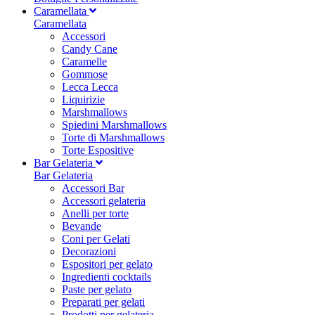
Caramellata
Caramellata
Accessori
Candy Cane
Caramelle
Gommose
Lecca Lecca
Liquirizie
Marshmallows
Spiedini Marshmallows
Torte di Marshmallows
Torte Espositive
Bar Gelateria
Bar Gelateria
Accessori Bar
Accessori gelateria
Anelli per torte
Bevande
Coni per Gelati
Decorazioni
Espositori per gelato
Ingredienti cocktails
Paste per gelato
Preparati per gelati
Prodotti per gelateria