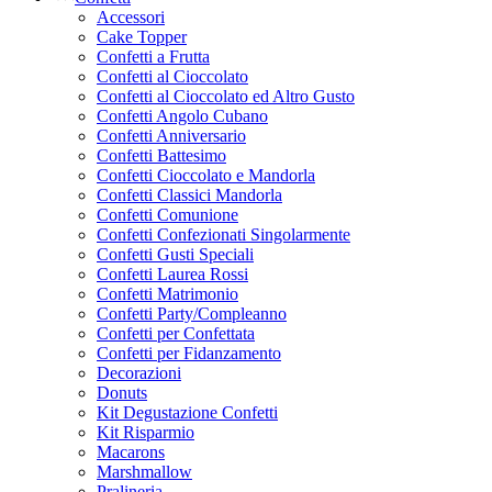
Accessori
Cake Topper
Confetti a Frutta
Confetti al Cioccolato
Confetti al Cioccolato ed Altro Gusto
Confetti Angolo Cubano
Confetti Anniversario
Confetti Battesimo
Confetti Cioccolato e Mandorla
Confetti Classici Mandorla
Confetti Comunione
Confetti Confezionati Singolarmente
Confetti Gusti Speciali
Confetti Laurea Rossi
Confetti Matrimonio
Confetti Party/Compleanno
Confetti per Confettata
Confetti per Fidanzamento
Decorazioni
Donuts
Kit Degustazione Confetti
Kit Risparmio
Macarons
Marshmallow
Pralineria