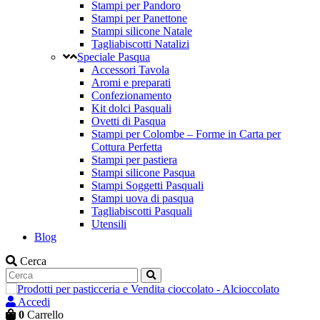
Stampi per Pandoro
Stampi per Panettone
Stampi silicone Natale
Tagliabiscotti Natalizi
Speciale Pasqua
Accessori Tavola
Aromi e preparati
Confezionamento
Kit dolci Pasquali
Ovetti di Pasqua
Stampi per Colombe – Forme in Carta per
Cottura Perfetta
Stampi per pastiera
Stampi silicone Pasqua
Stampi Soggetti Pasquali
Stampi uova di pasqua
Tagliabiscotti Pasquali
Utensili
Blog
Cerca
Accedi
0
Carrello