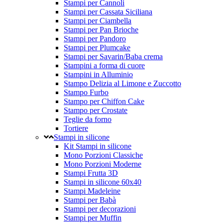
Stampi per Cannoli
Stampi per Cassata Siciliana
Stampi per Ciambella
Stampi per Pan Brioche
Stampi per Pandoro
Stampi per Plumcake
Stampi per Savarin/Baba crema
Stampini a forma di cuore
Stampini in Alluminio
Stampo Delizia al Limone e Zuccotto
Stampo Furbo
Stampo per Chiffon Cake
Stampo per Crostate
Teglie da forno
Tortiere
Stampi in silicone
Kit Stampi in silicone
Mono Porzioni Classiche
Mono Porzioni Moderne
Stampi Frutta 3D
Stampi in silicone 60x40
Stampi Madeleine
Stampi per Babà
Stampi per decorazioni
Stampi per Muffin