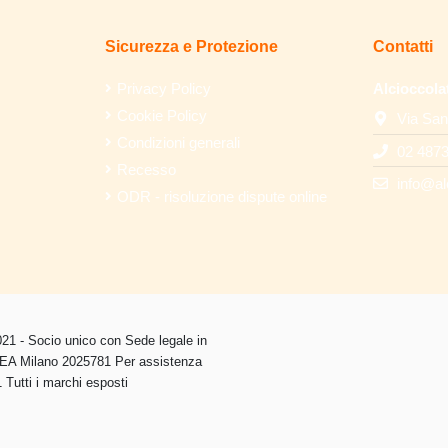
Sicurezza e Protezione
Contatti
Privacy Policy
Alcioccola
Cookie Policy
Via San
Condizioni generali
02 487
Recesso
info@al
ODR - risoluzione dispute online
1 - Socio unico con Sede legale in
 REA Milano 2025781 Per assistenza
Tutti i marchi esposti