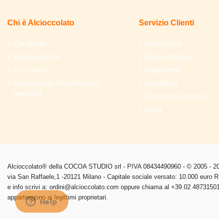
Chi è Alcioccolato
Servizio Clienti
Chi siamo
Assistenza
Mappa del sito
Resi e rimborsi
Contattaci
Pagamenti
Ingrosso per Rivenditori ed
Spedizioni
operatori
Domande frequenti
Entra
Alcioccolato® della COCOA STUDIO srl - PIVA 08434490960 - © 2005 - 202
via San Raffaele,1 -20121 Milano - Capitale sociale versato: 10.000 euro
e info scrivi a: ordini@alcioccolato.com oppure chiama al +39 02 48731501 
appartengono ai legittimi proprietari.