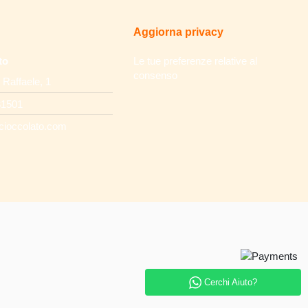
Aggiorna privacy
to
Le tue preferenze relative al
consenso
 Raffaele, 1
31501
cioccolato.com
Cerchi Aiuto?