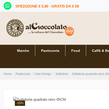
SPEDIZIONE € 5,90 - GRATIS DA € 59
Marche
Pasticceria
Food
Caffè & B
Home
Pasticceria
Cake Design
Sottotorta
Sottotorta quadrato nero 4
-15%