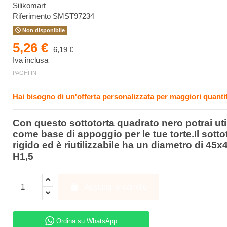
Silikomart
Riferimento
SMST97234
Non disponibile
5,26 €
6,19 €
Iva inclusa
PAGHI IN
Hai bisogno di un'offerta personalizzata per maggiori quantit
Con questo sottotorta quadrato nero potrai uti
come base di appoggio per le tue torte.Il sotto
rigido ed è riutilizzabile ha un diametro di 45
H1,5
Aggiungi al carrello
Ordina su WhatsApp