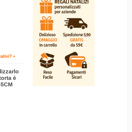
ativi? »
lizzarlo
torta è
x45CM