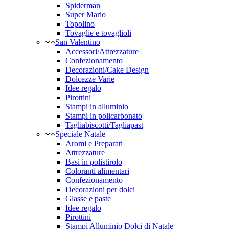
Spiderman
Super Mario
Topolino
Tovaglie e tovaglioli
San Valentino
Accessori/Attrezzature
Confezionamento
Decorazioni/Cake Design
Dolcezze Varie
Idee regalo
Pirottini
Stampi in alluminio
Stampi in policarbonato
Tagliabiscotti/Tagliapast
Speciale Natale
Aromi e Preparati
Attrezzature
Basi in polistirolo
Coloranti alimentari
Confezionamento
Decorazioni per dolci
Glasse e paste
Idee regalo
Pirottini
Stampi Alluminio Dolci di Natale