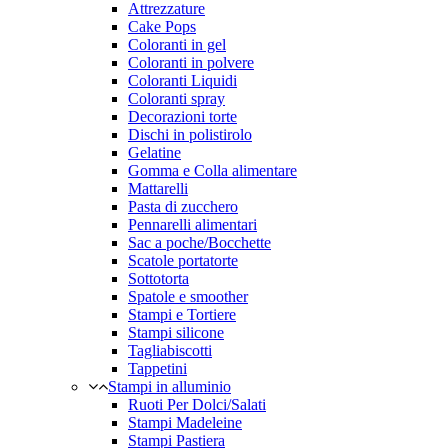
Attrezzature
Cake Pops
Coloranti in gel
Coloranti in polvere
Coloranti Liquidi
Coloranti spray
Decorazioni torte
Dischi in polistirolo
Gelatine
Gomma e Colla alimentare
Mattarelli
Pasta di zucchero
Pennarelli alimentari
Sac a poche/Bocchette
Scatole portatorte
Sottotorta
Spatole e smoother
Stampi e Tortiere
Stampi silicone
Tagliabiscotti
Tappetini
Stampi in alluminio
Ruoti Per Dolci/Salati
Stampi Madeleine
Stampi Pastiera