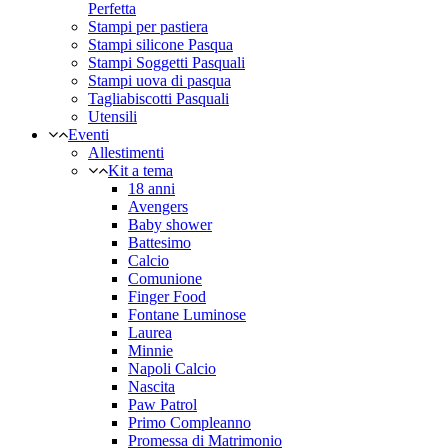
Perfetta
Stampi per pastiera
Stampi silicone Pasqua
Stampi Soggetti Pasquali
Stampi uova di pasqua
Tagliabiscotti Pasquali
Utensili
Eventi
Allestimenti
Kit a tema
18 anni
Avengers
Baby shower
Battesimo
Calcio
Comunione
Finger Food
Fontane Luminose
Laurea
Minnie
Napoli Calcio
Nascita
Paw Patrol
Primo Compleanno
Promessa di Matrimonio