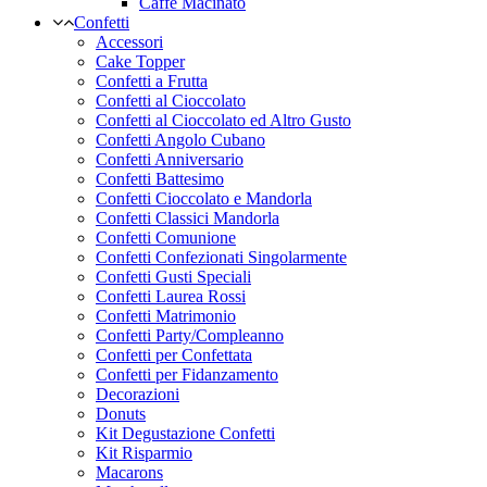
Caffe Macinato
Confetti
Accessori
Cake Topper
Confetti a Frutta
Confetti al Cioccolato
Confetti al Cioccolato ed Altro Gusto
Confetti Angolo Cubano
Confetti Anniversario
Confetti Battesimo
Confetti Cioccolato e Mandorla
Confetti Classici Mandorla
Confetti Comunione
Confetti Confezionati Singolarmente
Confetti Gusti Speciali
Confetti Laurea Rossi
Confetti Matrimonio
Confetti Party/Compleanno
Confetti per Confettata
Confetti per Fidanzamento
Decorazioni
Donuts
Kit Degustazione Confetti
Kit Risparmio
Macarons