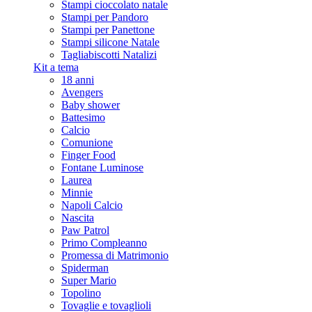
Stampi cioccolato natale
Stampi per Pandoro
Stampi per Panettone
Stampi silicone Natale
Tagliabiscotti Natalizi
Kit a tema
18 anni
Avengers
Baby shower
Battesimo
Calcio
Comunione
Finger Food
Fontane Luminose
Laurea
Minnie
Napoli Calcio
Nascita
Paw Patrol
Primo Compleanno
Promessa di Matrimonio
Spiderman
Super Mario
Topolino
Tovaglie e tovaglioli