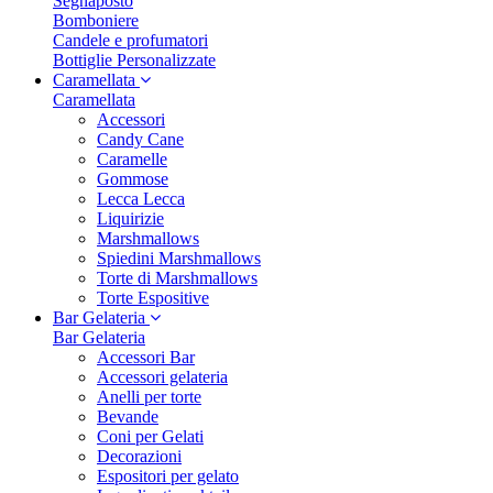
Segnaposto
Bomboniere
Candele e profumatori
Bottiglie Personalizzate
Caramellata
Caramellata
Accessori
Candy Cane
Caramelle
Gommose
Lecca Lecca
Liquirizie
Marshmallows
Spiedini Marshmallows
Torte di Marshmallows
Torte Espositive
Bar Gelateria
Bar Gelateria
Accessori Bar
Accessori gelateria
Anelli per torte
Bevande
Coni per Gelati
Decorazioni
Espositori per gelato