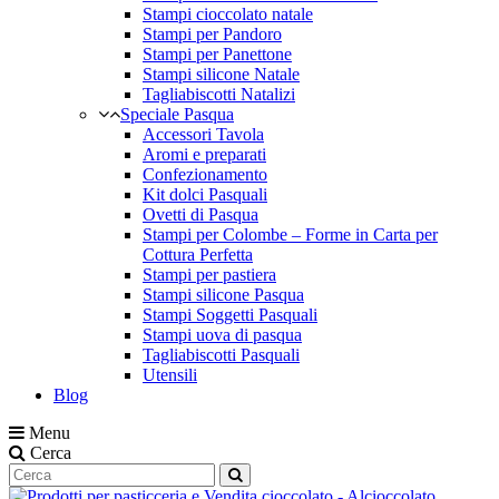
Stampi cioccolato natale
Stampi per Pandoro
Stampi per Panettone
Stampi silicone Natale
Tagliabiscotti Natalizi
Speciale Pasqua
Accessori Tavola
Aromi e preparati
Confezionamento
Kit dolci Pasquali
Ovetti di Pasqua
Stampi per Colombe – Forme in Carta per
Cottura Perfetta
Stampi per pastiera
Stampi silicone Pasqua
Stampi Soggetti Pasquali
Stampi uova di pasqua
Tagliabiscotti Pasquali
Utensili
Blog
Menu
Cerca