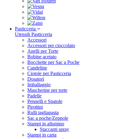
Pasticceria
Utensili Pasticceria
Accessori
Accessori per cioccolato
Anelli per Torte
Bobine acetato
Bocchette per Sac a Poche
Candeline
Ciotole per Pasticceria
Dosatori
Imballaggio
Mascherine per torte
Padelle
Pennelli e Spatole
Pirottini
Rulli tagliapasta
Sac a poche/Zeppole
Stampi in allumino
Staccanti spray
Stampi in carta