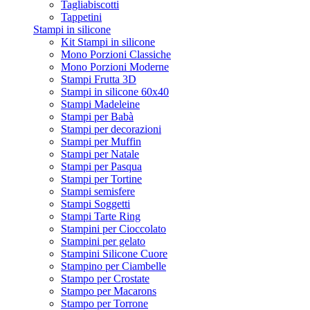
Tagliabiscotti
Tappetini
Stampi in silicone
Kit Stampi in silicone
Mono Porzioni Classiche
Mono Porzioni Moderne
Stampi Frutta 3D
Stampi in silicone 60x40
Stampi Madeleine
Stampi per Babà
Stampi per decorazioni
Stampi per Muffin
Stampi per Natale
Stampi per Pasqua
Stampi per Tortine
Stampi semisfere
Stampi Soggetti
Stampi Tarte Ring
Stampini per Cioccolato
Stampini per gelato
Stampini Silicone Cuore
Stampino per Ciambelle
Stampo per Crostate
Stampo per Macarons
Stampo per Torrone