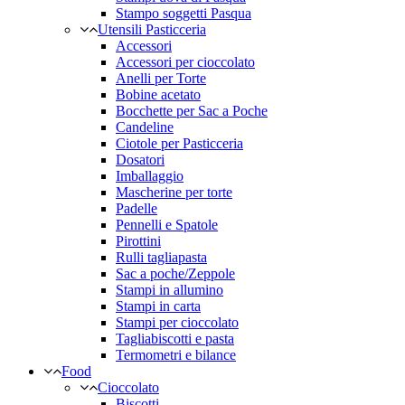
Stampo soggetti Pasqua
Utensili Pasticceria
Accessori
Accessori per cioccolato
Anelli per Torte
Bobine acetato
Bocchette per Sac a Poche
Candeline
Ciotole per Pasticceria
Dosatori
Imballaggio
Mascherine per torte
Padelle
Pennelli e Spatole
Pirottini
Rulli tagliapasta
Sac a poche/Zeppole
Stampi in allumino
Stampi in carta
Stampi per cioccolato
Tagliabiscotti e pasta
Termometri e bilance
Food
Cioccolato
Biscotti