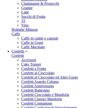
Champagne & Prosecchi
Grappe
Latte
Succhi di Frutta
Tè
Vino
Bottiglie Mignon
Caffe
Caffe in cialde e capsule
Caffe in Grani
Caffe Macinato
Confetti
Confetti
Accessori
Cake Topper
Confetti a Frutta
Confetti al Cioccolato
Confetti al Cioccolato ed Altro Gusto
Confetti Angolo Cubano
Confetti Anniversario
Confetti Battesimo
Confetti Cioccolato e Mandorla
Confetti Classici Mandorla
Confetti Comunione
Confetti Confezionati Singolarmente