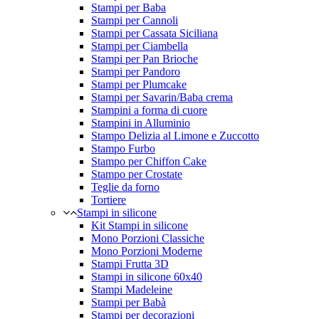
Stampi per Baba
Stampi per Cannoli
Stampi per Cassata Siciliana
Stampi per Ciambella
Stampi per Pan Brioche
Stampi per Pandoro
Stampi per Plumcake
Stampi per Savarin/Baba crema
Stampini a forma di cuore
Stampini in Alluminio
Stampo Delizia al Limone e Zuccotto
Stampo Furbo
Stampo per Chiffon Cake
Stampo per Crostate
Teglie da forno
Tortiere
Stampi in silicone
Kit Stampi in silicone
Mono Porzioni Classiche
Mono Porzioni Moderne
Stampi Frutta 3D
Stampi in silicone 60x40
Stampi Madeleine
Stampi per Babà
Stampi per decorazioni