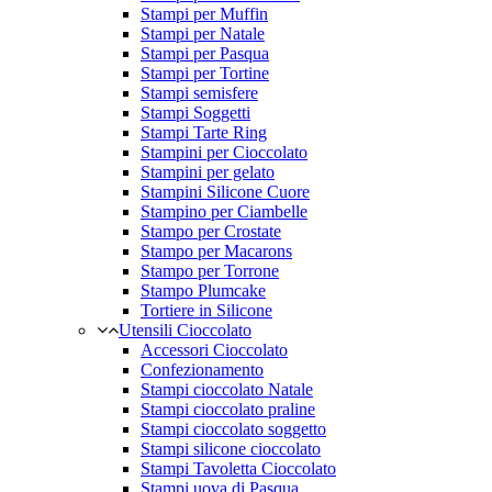
Stampi per Muffin
Stampi per Natale
Stampi per Pasqua
Stampi per Tortine
Stampi semisfere
Stampi Soggetti
Stampi Tarte Ring
Stampini per Cioccolato
Stampini per gelato
Stampini Silicone Cuore
Stampino per Ciambelle
Stampo per Crostate
Stampo per Macarons
Stampo per Torrone
Stampo Plumcake
Tortiere in Silicone
Utensili Cioccolato
Accessori Cioccolato
Confezionamento
Stampi cioccolato Natale
Stampi cioccolato praline
Stampi cioccolato soggetto
Stampi silicone cioccolato
Stampi Tavoletta Cioccolato
Stampi uova di Pasqua