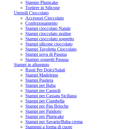
Stampo Plumcake
Tortiere in Silicone
Utensili Cioccolato
Accessori Cioccolato
Confezionamento
Stampi cioccolato Natale
Stampi cioccolato praline
Stampi cioccolato soggetto
Stampi silicone cioccolato
Stampi Tavoletta Cioccolato
Stampi uova di Pasqua
Stampo soggetti Pasqua
Stampi in alluminio
Ruoti Per Dolci/Salati
Stampi Madeleine
Stampi Pastiera
Stampi per Baba
Stampi per Cannoli
Stampi per Cassata Siciliana
Stampi per Ciambella
Stampi per Pan Brioche
Stampi per Pandoro
Stampi per Plumcake
Stampi per Savarin/Baba crema
Stampini a forma di cuore