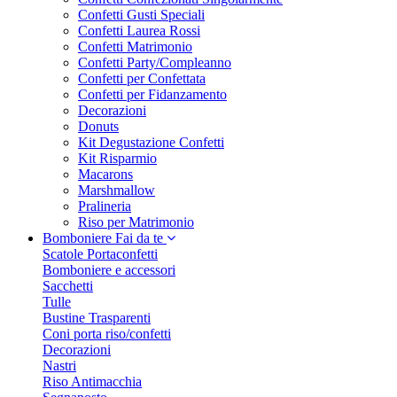
Confetti Gusti Speciali
Confetti Laurea Rossi
Confetti Matrimonio
Confetti Party/Compleanno
Confetti per Confettata
Confetti per Fidanzamento
Decorazioni
Donuts
Kit Degustazione Confetti
Kit Risparmio
Macarons
Marshmallow
Pralineria
Riso per Matrimonio
Bomboniere Fai da te
Scatole Portaconfetti
Bomboniere e accessori
Sacchetti
Tulle
Bustine Trasparenti
Coni porta riso/confetti
Decorazioni
Nastri
Riso Antimacchia