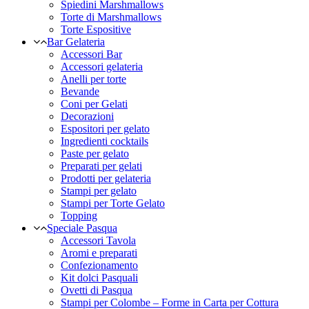
Spiedini Marshmallows
Torte di Marshmallows
Torte Espositive
Bar Gelateria
Accessori Bar
Accessori gelateria
Anelli per torte
Bevande
Coni per Gelati
Decorazioni
Espositori per gelato
Ingredienti cocktails
Paste per gelato
Preparati per gelati
Prodotti per gelateria
Stampi per gelato
Stampi per Torte Gelato
Topping
Speciale Pasqua
Accessori Tavola
Aromi e preparati
Confezionamento
Kit dolci Pasquali
Ovetti di Pasqua
Stampi per Colombe – Forme in Carta per Cottura