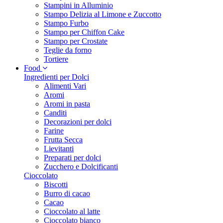
Stampini in Alluminio
Stampo Delizia al Limone e Zuccotto
Stampo Furbo
Stampo per Chiffon Cake
Stampo per Crostate
Teglie da forno
Tortiere
Food
Ingredienti per Dolci
Alimenti Vari
Aromi
Aromi in pasta
Canditi
Decorazioni per dolci
Farine
Frutta Secca
Lievitanti
Preparati per dolci
Zucchero e Dolcificanti
Cioccolato
Biscotti
Burro di cacao
Cacao
Cioccolato al latte
Cioccolato bianco