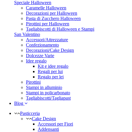
Speciale Halloween
Caramelle Halloween
Decorazioni per Halloween
Pasta di Zucchero Halloween
Pirottini per Halloween
Tagliabiscotti di Halloween e Stampi
San Valentino
Accessori/Attrezzature
Confezionamento
Decorazioni/Cake Design
Dolcezze Varie
Idee regalo
Kit e idee regalo
Regali per lui
Regalo per lei
Pirottini
Stampi in alluminio
Stampi in policarbonato
Tagliabiscotti/Tagliapast
Blog
Pasticceria
Cake Design
Accessori per Fiori
Addensanti