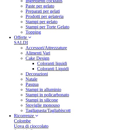
Ingredienti cocktails
Paste per gelato
Preparati per gelati
Prodotti per gelateria
Stampi per gelato
Stampi per Torte Gelato
Topping
Offerte
SALDI
Accessori/Attrezzature
Alimenti Vari
Cake Design
Coloranti liquidi
Coloranti Liquidi
Decorazioni
Natale
Pasqua
Stampi in alluminio
Stampi in policarbonato
Stampi in silicone
Stoviglie monouso
Tagliapasta/Tagliabiscott
Ricorrenze
Colombe
Uova di cioccolato