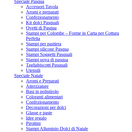
Speciale Pasqua
Accessori Tavola
Aromi e preparati
Confezionamento
Kit dolci Pasquali
Ovetti di Pasqua
Stampi per Colombe – Forme in Carta per Cottura
Perfetta
Stampi per pastiera
Stampi silicone Pasqua
Stampi Soggetti Pasquali
Stampi uova di pasqua
Tagliabiscotti Pasquali
Utensili
Speciale Natale
Aromi e Preparati
Attrezzature
Basi in polistirolo
Coloranti alimentari
Confezionamento
Decorazioni per dolci
Glasse e paste
Idee regalo
Pirottini
Stampi Alluminio Dolci di Natale