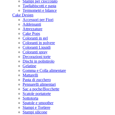
Stampi per cioccolato
Tagliabiscotti e pasta
Termometri e bilance
Cake Design
Accessori per Fiori
Addensanti
Attrezzature
Cake Pops
Coloranti in gel
Coloranti in polvere
Coloranti Liquidi
Coloranti spray
Decorazioni torte
Dischi in polistirolo
Gelatine
Gomma e Colla alimentare
Mattarelli
Pasta di zucchero
Pennarelli alimentari
Sac a poche/Bocchette
Scatole portatorte
Sottotorta
Spatole e smoother
Stampi e Tortiere
Stampi silicone