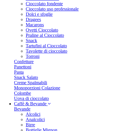
Cioccolato fondente
Cioccolato uso professionale
Dolci e sfoglie
Dragees
Macarons
Ovetti Cioccolato
Praline al Cioccolato
Snack
Tartufini al Cioccolato
Tavolette di cioccolato
Torroni
Confetture
Panettoni
Pasta
Snack Salato
Creme Spalmabili
Monoporzioni Colazione
Colombe
Uova di cioccolato
Caffè & Bevande
Bevande
Alcolici
Analcolici
Birre
Bottiglie Mignon