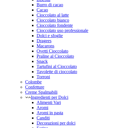
Burro di cacao
Cacao
Cioccolato al latte
Cioccolato bianco
Cioccolato fondente
Cioccolato uso professionale
Dolci e sfoglie
Dragees
Macarons
Ovetti Cioccolato
Praline al Cioccolato
Snack
Tartufini al Cioccolato
Tavolette di cioccolato
Torroni
Colombe
Confetture
Creme Spalmabili
Ingredienti per Dolci
Alimenti Vari
Aromi
Aromi in pasta
Canditi
Decorazioni per dolci