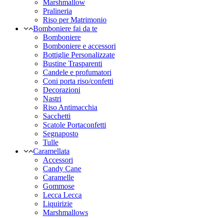
Marshmallow
Pralineria
Riso per Matrimonio
Bomboniere fai da te
Bomboniere
Bomboniere e accessori
Bottiglie Personalizzate
Bustine Trasparenti
Candele e profumatori
Coni porta riso/confetti
Decorazioni
Nastri
Riso Antimacchia
Sacchetti
Scatole Portaconfetti
Segnaposto
Tulle
Caramellata
Accessori
Candy Cane
Caramelle
Gommose
Lecca Lecca
Liquirizie
Marshmallows