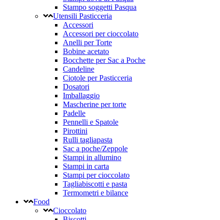
Stampo soggetti Pasqua
Utensili Pasticceria
Accessori
Accessori per cioccolato
Anelli per Torte
Bobine acetato
Bocchette per Sac a Poche
Candeline
Ciotole per Pasticceria
Dosatori
Imballaggio
Mascherine per torte
Padelle
Pennelli e Spatole
Pirottini
Rulli tagliapasta
Sac a poche/Zeppole
Stampi in allumino
Stampi in carta
Stampi per cioccolato
Tagliabiscotti e pasta
Termometri e bilance
Food
Cioccolato
Biscotti