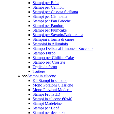
Stampi per Baba
Stampi per Cannoli
Stampi per Cassata Siciliana
Stampi per Ciambella
Stampi per Pan Brioche
Stampi per Pandoro
Stampi per Plumcake
Stampi per Savarin/Baba crema
Stampini a forma di cuore
Stampini in Alluminio
Stampo Delizia al Limone e Zuccotto
Stampo Furbo
Stampo per Chiffon Cake
Stampo per Crostate
Teglie da forno
Tortiere
Stampi in silicone
Kit Stampi in silicone
Mono Porzioni Classiche
Mono Porzioni Moderne
Stampi Frutta 3D
Stampi in silicone 60x40
Stampi Madeleine
Stampi per Babà
Stampi per decorazioni