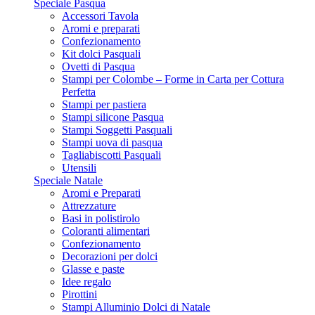
Speciale Pasqua
Accessori Tavola
Aromi e preparati
Confezionamento
Kit dolci Pasquali
Ovetti di Pasqua
Stampi per Colombe – Forme in Carta per Cottura
Perfetta
Stampi per pastiera
Stampi silicone Pasqua
Stampi Soggetti Pasquali
Stampi uova di pasqua
Tagliabiscotti Pasquali
Utensili
Speciale Natale
Aromi e Preparati
Attrezzature
Basi in polistirolo
Coloranti alimentari
Confezionamento
Decorazioni per dolci
Glasse e paste
Idee regalo
Pirottini
Stampi Alluminio Dolci di Natale