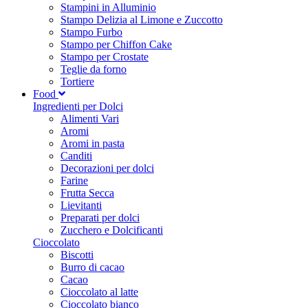
Stampini in Alluminio
Stampo Delizia al Limone e Zuccotto
Stampo Furbo
Stampo per Chiffon Cake
Stampo per Crostate
Teglie da forno
Tortiere
Food
Ingredienti per Dolci
Alimenti Vari
Aromi
Aromi in pasta
Canditi
Decorazioni per dolci
Farine
Frutta Secca
Lievitanti
Preparati per dolci
Zucchero e Dolcificanti
Cioccolato
Biscotti
Burro di cacao
Cacao
Cioccolato al latte
Cioccolato bianco