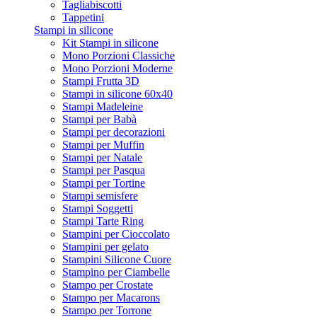
Tagliabiscotti
Tappetini
Stampi in silicone
Kit Stampi in silicone
Mono Porzioni Classiche
Mono Porzioni Moderne
Stampi Frutta 3D
Stampi in silicone 60x40
Stampi Madeleine
Stampi per Babà
Stampi per decorazioni
Stampi per Muffin
Stampi per Natale
Stampi per Pasqua
Stampi per Tortine
Stampi semisfere
Stampi Soggetti
Stampi Tarte Ring
Stampini per Cioccolato
Stampini per gelato
Stampini Silicone Cuore
Stampino per Ciambelle
Stampo per Crostate
Stampo per Macarons
Stampo per Torrone