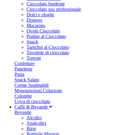
Cioccolato fondente
Cioccolato uso professionale
Dolci e sfoglie
Dragees
Macarons
Ovetti Cioccolato
Praline al Cioccolato
Snack
Tartufini al Cioccolato
Tavolette di cioccolato
Torroni
Confetture
Panettoni
Pasta
Snack Salato
Creme Spalmabili
Monoporzioni Colazione
Colombe
Uova di cioccolato
Caffè & Bevande
Bevande
Alcolici
Analcolici
Birre
Bottiglie Mignon