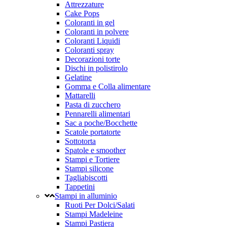
Attrezzature
Cake Pops
Coloranti in gel
Coloranti in polvere
Coloranti Liquidi
Coloranti spray
Decorazioni torte
Dischi in polistirolo
Gelatine
Gomma e Colla alimentare
Mattarelli
Pasta di zucchero
Pennarelli alimentari
Sac a poche/Bocchette
Scatole portatorte
Sottotorta
Spatole e smoother
Stampi e Tortiere
Stampi silicone
Tagliabiscotti
Tappetini
Stampi in alluminio
Ruoti Per Dolci/Salati
Stampi Madeleine
Stampi Pastiera