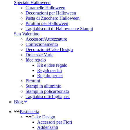
Speciale Halloween
Caramelle Halloween
Decorazioni per Halloween
Pasta di Zucchero Halloween
Pirottini per Halloween
Tagliabiscotti di Halloween e Stampi
San Valentino
Accessori/Attrezzature
Confezionamento
Decorazioni/Cake Design
Dolcezze Varie
Idee regalo
Kit e idee regalo
Regali per lui
Regalo per lei
Pirottini
Stampi in alluminio
Stampi in policarbonato
Tagliabiscotti/Tagliapast
Blog
Pasticceria
Cake Design
Accessori per Fiori
Addensanti