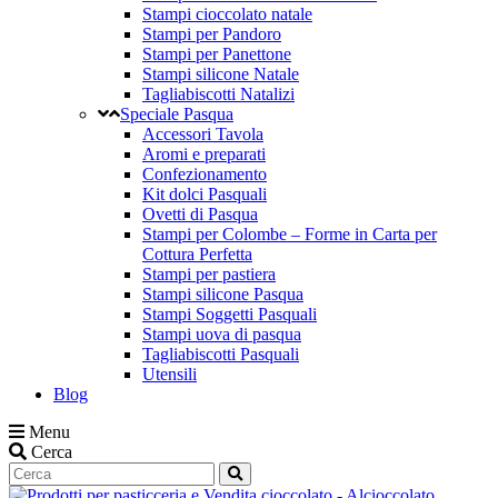
Stampi cioccolato natale
Stampi per Pandoro
Stampi per Panettone
Stampi silicone Natale
Tagliabiscotti Natalizi
Speciale Pasqua
Accessori Tavola
Aromi e preparati
Confezionamento
Kit dolci Pasquali
Ovetti di Pasqua
Stampi per Colombe – Forme in Carta per
Cottura Perfetta
Stampi per pastiera
Stampi silicone Pasqua
Stampi Soggetti Pasquali
Stampi uova di pasqua
Tagliabiscotti Pasquali
Utensili
Blog
Menu
Cerca