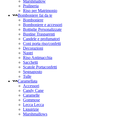
Marshmallow
Pralineria
Riso per Matrimonio
Bomboniere fai da te
Bomboniere
Bomboniere e accessori
Bottiglie Personalizzate
Bustine Trasparenti
Candele e profumatori
Coni porta riso/confetti
Decorazioni
Nastri
Riso Antimacchia
Sacchetti
Scatole Portaconfetti
Segnaposto
Tulle
Caramellata
Accessori
Candy Cane
Caramelle
Gommose
Lecca Lecca
Liquirizie
Marshmallows