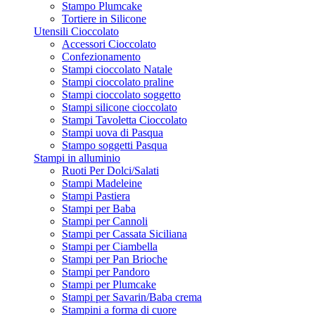
Stampo Plumcake
Tortiere in Silicone
Utensili Cioccolato
Accessori Cioccolato
Confezionamento
Stampi cioccolato Natale
Stampi cioccolato praline
Stampi cioccolato soggetto
Stampi silicone cioccolato
Stampi Tavoletta Cioccolato
Stampi uova di Pasqua
Stampo soggetti Pasqua
Stampi in alluminio
Ruoti Per Dolci/Salati
Stampi Madeleine
Stampi Pastiera
Stampi per Baba
Stampi per Cannoli
Stampi per Cassata Siciliana
Stampi per Ciambella
Stampi per Pan Brioche
Stampi per Pandoro
Stampi per Plumcake
Stampi per Savarin/Baba crema
Stampini a forma di cuore