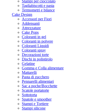
Stampi per cioccolato
Tagliabiscotti e pasta
Termometri e bilance
Cake Design
Accessori per Fiori
Addensanti
Attrezzature
Cake Pops
Coloranti in gel
Coloranti in polvere
Coloranti Liquidi
Coloranti spray
Decorazioni torte
Dischi in polistirolo
Gelatine
Gomma e Colla alimentare
Mattarelli
Pasta di zucchero
Pennarelli alimentari
Sac a poche/Bocchette
Scatole portatorte
Sottotorta
Spatole e smoother
Stampi e Tortiere
Stampi silicone