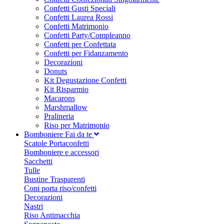
Confetti Gusti Speciali
Confetti Laurea Rossi
Confetti Matrimonio
Confetti Party/Compleanno
Confetti per Confettata
Confetti per Fidanzamento
Decorazioni
Donuts
Kit Degustazione Confetti
Kit Risparmio
Macarons
Marshmallow
Pralineria
Riso per Matrimonio
Bomboniere Fai da te
Scatole Portaconfetti
Bomboniere e accessori
Sacchetti
Tulle
Bustine Trasparenti
Coni porta riso/confetti
Decorazioni
Nastri
Riso Antimacchia