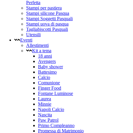
Perfetta
Stampi per pastiera
Stampi silicone Pasqua
Stampi Soggetti Pasquali
Stampi uova di pasqua
Tagliabiscotti Pasquali
Utensili
Eventi
Allestimenti
Kit a tema
18 anni
Avengers
Baby shower
Battesimo
Calcio
Comunione
Finger Food
Fontane Luminose
Laurea
Minnie
Napoli Calcio
Nascita
Paw Patrol
Primo Compleanno
Promessa di Matrimonio