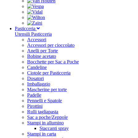
Pasticceria
Utensili Pasticceria
Accessori
Accessori per cioccolato
Anelli per Torte
Bobine acetato
Bocchette per Sac a Poche
Candeline
Ciotole per Pasticceria
Dosatori
Imballaggio
Mascherine per torte
Padelle
Pennelli e Spatole
Pirottini
Rulli tagliapasta
Sac a poche/Zeppole
Stampi in allumino
Staccanti spray
Stampi in carta