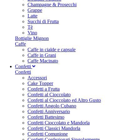
Champagne & Prosecchi
Grappe
Latte
Succhi di Frutta
Tè
Vino
Bottiglie Mignon
Caffe
Caffe in cialde e capsule
Caffe in Grani
Caffe Macinato
Confetti
Confetti
Accessori
Cake Topper
Confetti a Frutta
Confetti al Cioccolato
Confetti al Cioccolato ed Altro Gusto
Confetti Angolo Cubano
Confetti Anniversario
Confetti Battesimo
Confetti Cioccolato e Mandorla
Confetti Classici Mandorla
Confetti Comunione
Confetti Confezionati Singolarmente