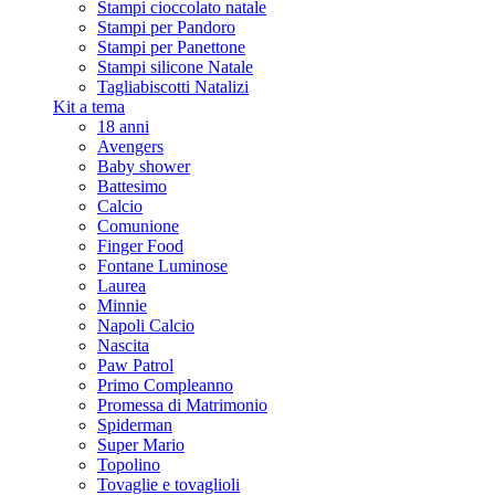
Stampi cioccolato natale
Stampi per Pandoro
Stampi per Panettone
Stampi silicone Natale
Tagliabiscotti Natalizi
Kit a tema
18 anni
Avengers
Baby shower
Battesimo
Calcio
Comunione
Finger Food
Fontane Luminose
Laurea
Minnie
Napoli Calcio
Nascita
Paw Patrol
Primo Compleanno
Promessa di Matrimonio
Spiderman
Super Mario
Topolino
Tovaglie e tovaglioli