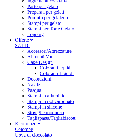
Ingredienti cocktails
Paste per gelato
Preparati per gelati
Prodotti per gelateria
Stampi per gelato
Stampi per Torte Gelato
Topping
Offerte
SALDI
Accessori/Attrezzature
Alimenti Vari
Cake Design
Coloranti liquidi
Coloranti Liquidi
Decorazioni
Natale
Pasqua
Stampi in alluminio
Stampi in policarbonato
Stampi in silicone
Stoviglie monouso
Tagliapasta/Tagliabiscott
Ricorrenze
Colombe
Uova di cioccolato