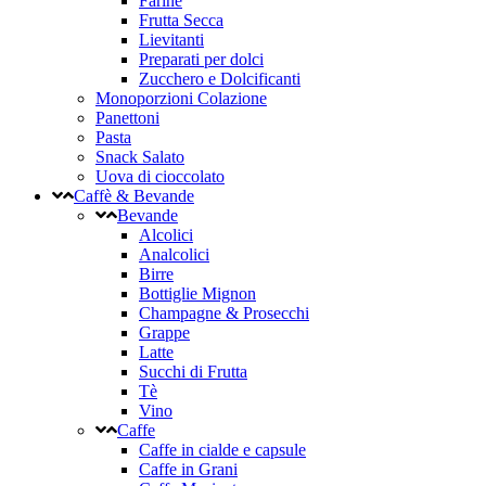
Farine
Frutta Secca
Lievitanti
Preparati per dolci
Zucchero e Dolcificanti
Monoporzioni Colazione
Panettoni
Pasta
Snack Salato
Uova di cioccolato
Caffè & Bevande
Bevande
Alcolici
Analcolici
Birre
Bottiglie Mignon
Champagne & Prosecchi
Grappe
Latte
Succhi di Frutta
Tè
Vino
Caffe
Caffe in cialde e capsule
Caffe in Grani