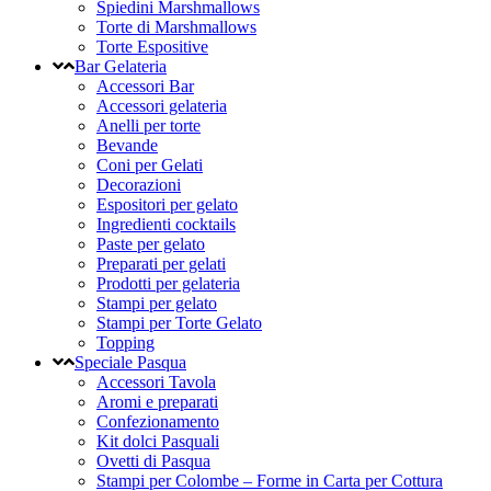
Spiedini Marshmallows
Torte di Marshmallows
Torte Espositive
Bar Gelateria
Accessori Bar
Accessori gelateria
Anelli per torte
Bevande
Coni per Gelati
Decorazioni
Espositori per gelato
Ingredienti cocktails
Paste per gelato
Preparati per gelati
Prodotti per gelateria
Stampi per gelato
Stampi per Torte Gelato
Topping
Speciale Pasqua
Accessori Tavola
Aromi e preparati
Confezionamento
Kit dolci Pasquali
Ovetti di Pasqua
Stampi per Colombe – Forme in Carta per Cottura