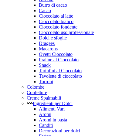
Burro di cacao
Cacao
Cioccolato al latte
Cioccolato bianco
Cioccolato fondente
Cioccolato uso professionale
Dolci e sfoglie
Dragees
Macarons
Ovetti Cioccolato
Praline al Cioccolato
Snack
Tartufini al Cioccolato
Tavolette di cioccolato
Torroni
Colombe
Confetture
Creme Spalmabili
Ingredienti per Dolci
Alimenti Vari
Aromi
Aromi in pasta
Canditi
Decorazioni per dolci