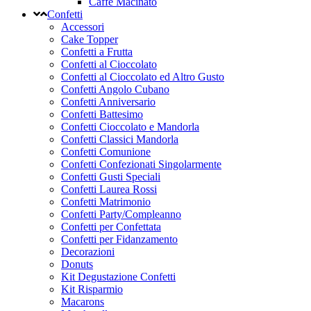
Caffe Macinato
Confetti
Accessori
Cake Topper
Confetti a Frutta
Confetti al Cioccolato
Confetti al Cioccolato ed Altro Gusto
Confetti Angolo Cubano
Confetti Anniversario
Confetti Battesimo
Confetti Cioccolato e Mandorla
Confetti Classici Mandorla
Confetti Comunione
Confetti Confezionati Singolarmente
Confetti Gusti Speciali
Confetti Laurea Rossi
Confetti Matrimonio
Confetti Party/Compleanno
Confetti per Confettata
Confetti per Fidanzamento
Decorazioni
Donuts
Kit Degustazione Confetti
Kit Risparmio
Macarons