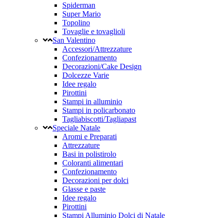
Spiderman
Super Mario
Topolino
Tovaglie e tovaglioli
San Valentino
Accessori/Attrezzature
Confezionamento
Decorazioni/Cake Design
Dolcezze Varie
Idee regalo
Pirottini
Stampi in alluminio
Stampi in policarbonato
Tagliabiscotti/Tagliapast
Speciale Natale
Aromi e Preparati
Attrezzature
Basi in polistirolo
Coloranti alimentari
Confezionamento
Decorazioni per dolci
Glasse e paste
Idee regalo
Pirottini
Stampi Alluminio Dolci di Natale