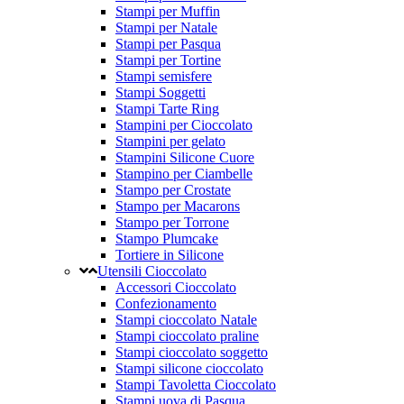
Stampi per Muffin
Stampi per Natale
Stampi per Pasqua
Stampi per Tortine
Stampi semisfere
Stampi Soggetti
Stampi Tarte Ring
Stampini per Cioccolato
Stampini per gelato
Stampini Silicone Cuore
Stampino per Ciambelle
Stampo per Crostate
Stampo per Macarons
Stampo per Torrone
Stampo Plumcake
Tortiere in Silicone
Utensili Cioccolato
Accessori Cioccolato
Confezionamento
Stampi cioccolato Natale
Stampi cioccolato praline
Stampi cioccolato soggetto
Stampi silicone cioccolato
Stampi Tavoletta Cioccolato
Stampi uova di Pasqua