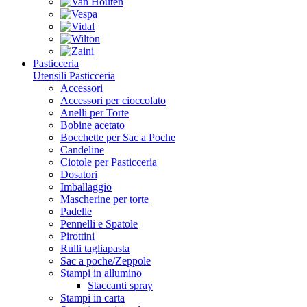
Pasticceria
Utensili Pasticceria
Accessori
Accessori per cioccolato
Anelli per Torte
Bobine acetato
Bocchette per Sac a Poche
Candeline
Ciotole per Pasticceria
Dosatori
Imballaggio
Mascherine per torte
Padelle
Pennelli e Spatole
Pirottini
Rulli tagliapasta
Sac a poche/Zeppole
Stampi in allumino
Staccanti spray
Stampi in carta