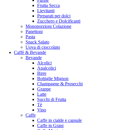
Farine
Frutta Secca
Lievitanti
Preparati per dolci
Zucchero e Dolcificanti
Monoporzioni Colazione
Panettoni
Pasta
Snack Salato
Uova di cioccolato
Caffè & Bevande
Bevande
Alcolici
Analcolici
Birre
Bottiglie Mignon
Champagne & Prosecchi
Grappe
Latte
Succhi di Frutta
Tè
Vino
Caffe
Caffe in cialde e capsule
Caffe in Grani