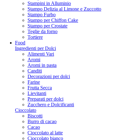
Stampini in Alluminio
Stampo Delizia al Limone e Zuccotto
Stampo Furbo
Stampo per Chiffon Cake
Stampo per Crostate
Teglie da forno
Tortiere
Food
Ingredienti per Dolci
Alimenti Vari
Aromi
Aromi in pasta
Canditi
Decorazioni per dolci
Farine
Frutta Secca
Lievitanti
Preparati per dolci
Zucchero e Dolcificanti
Cioccolato
Biscotti
Burro di cacao
Cacao
Cioccolato al latte
Cioccolato bianco