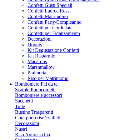
Confetti Gusti Speciali
Confetti Laurea Rossi
Confetti Matrimonio
Confetti Party/Compleanno
Confetti per Confettata
Confetti per Fidanzamento
Decorazioni
Donuts
Kit Degustazione Confetti
Kit Risparmio
Macarons
Marshmallow
Pralineria
Riso per Matrimonio
Bomboniere Fai da te
Scatole Portaconfetti
Bomboniere e accessori
Sacchetti
Tulle
Bustine Trasparenti
Coni porta riso/confetti
Decorazioni
Nastri
Riso Antimacchia