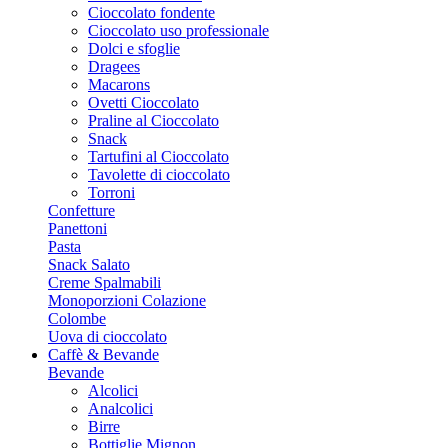
Cioccolato fondente
Cioccolato uso professionale
Dolci e sfoglie
Dragees
Macarons
Ovetti Cioccolato
Praline al Cioccolato
Snack
Tartufini al Cioccolato
Tavolette di cioccolato
Torroni
Confetture
Panettoni
Pasta
Snack Salato
Creme Spalmabili
Monoporzioni Colazione
Colombe
Uova di cioccolato
Caffè & Bevande
Bevande
Alcolici
Analcolici
Birre
Bottiglie Mignon