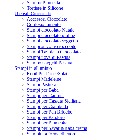
Stampo Plumcake
Tortiere in Silicone
Utensili Cioccolato
Accessori Cioccolato
Confezionamento
Stampi cioccolato Natale
Stampi cioccolato praline
Stampi cioccolato soggetto
Stampi silicone cioccolato
Stampi Tavoletta Cioccolato
Stampi uova di Pasqua
Stampo soggetti Pasqua
Stampi in alluminio
Ruoti Per Dolci/Salati
Stampi Madeleine
Stampi Pastiera
Stampi per Baba
Stampi per Cannoli
Stampi per Cassata Siciliana
Stampi per Ciambella
Stampi per Pan Brioche
Stampi per Pandoro
Stampi per Plumcake
Stampi per Savarin/Baba crema
Stampini a forma di cuore