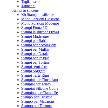
Tagliabiscotti
Tappetini
Stampi in silicone
Kit Stampi in silicone
Mono Porzioni Classiche
Mono Porzioni Moderne
Stampi Frutta 3D
Stampi in silicone 60x40
Stampi Madeleine
Stampi per Babà
Stampi per decorazioni
Stampi per Muffin
Stampi per Natale
Stampi per Pasqua
Stampi per Tortine
Stampi semisfere
Stampi Soggetti
Stampi Tarte Ring
Stampini per Cioccolato
Stampini per gelato
Stampini Silicone Cuore
Stampino per Ciambelle
Stampo per Crostate
Stampo per Macarons
Stampo per Torrone