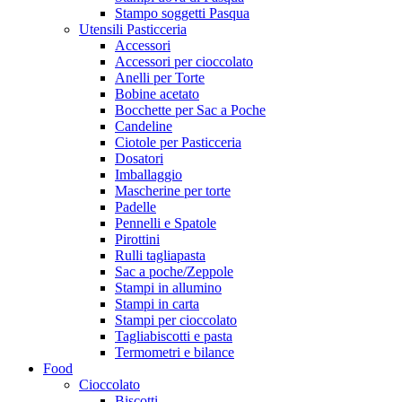
Stampo soggetti Pasqua
Utensili Pasticceria
Accessori
Accessori per cioccolato
Anelli per Torte
Bobine acetato
Bocchette per Sac a Poche
Candeline
Ciotole per Pasticceria
Dosatori
Imballaggio
Mascherine per torte
Padelle
Pennelli e Spatole
Pirottini
Rulli tagliapasta
Sac a poche/Zeppole
Stampi in allumino
Stampi in carta
Stampi per cioccolato
Tagliabiscotti e pasta
Termometri e bilance
Food
Cioccolato
Biscotti