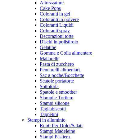
Attrezzature
Cake Pops
Coloranti in gel
Coloranti in polvere
Coloranti Liquidi
Coloranti spray
Decorazioni torte
Dischi in polistirolo
Gelatine
Gomma e Colla alimentare
Mattarelli
Pasta di zucchero
Pennarelli alimentari
Sac a poche/Bocchette
Scatole portatorte
Sottotorta
Spatole e smoother
Stampi e Tortiere
Stampi silicone
Tagliabiscotti
Tappetini
Stampi in alluminio
Ruoti Per Dolci/Salati
Stampi Madeleine
Stampi Pastiera