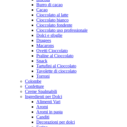
Burro di cacao
Cacao
Cioccolato al latte
Cioccolato bianco
Cioccolato fondente
Cioccolato uso professionale
Dolci e sfoglie
Dragees
Macarons
Ovetti Cioccolato
Praline al Cioccolato
Snack
Tartufini al Cioccolato
Tavolette di cioccolato
Torroni
Colombe
Confetture
Creme Spalmabili
Ingredienti per Dolci
Alimenti Vari
Aromi
Aromi in pasta
Canditi
Decorazioni per dolci