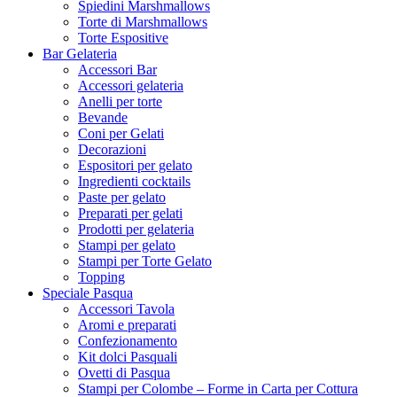
Spiedini Marshmallows
Torte di Marshmallows
Torte Espositive
Bar Gelateria
Accessori Bar
Accessori gelateria
Anelli per torte
Bevande
Coni per Gelati
Decorazioni
Espositori per gelato
Ingredienti cocktails
Paste per gelato
Preparati per gelati
Prodotti per gelateria
Stampi per gelato
Stampi per Torte Gelato
Topping
Speciale Pasqua
Accessori Tavola
Aromi e preparati
Confezionamento
Kit dolci Pasquali
Ovetti di Pasqua
Stampi per Colombe – Forme in Carta per Cottura