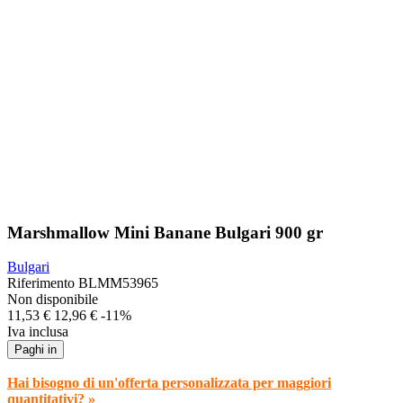
Marshmallow Mini Banane Bulgari 900 gr
Bulgari
Riferimento
BLMM53965
Non disponibile
11,53 €
12,96 €
-11%
Iva inclusa
Paghi in
Hai bisogno di un'offerta personalizzata per maggiori
quantitativi? »