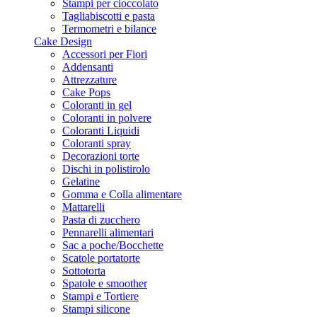
Stampi per cioccolato
Tagliabiscotti e pasta
Termometri e bilance
Cake Design
Accessori per Fiori
Addensanti
Attrezzature
Cake Pops
Coloranti in gel
Coloranti in polvere
Coloranti Liquidi
Coloranti spray
Decorazioni torte
Dischi in polistirolo
Gelatine
Gomma e Colla alimentare
Mattarelli
Pasta di zucchero
Pennarelli alimentari
Sac a poche/Bocchette
Scatole portatorte
Sottotorta
Spatole e smoother
Stampi e Tortiere
Stampi silicone