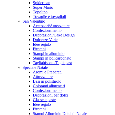
Spiderman
Super Mario
Topolino
Tovaglie e tovaglioli
San Valentino
Accessori/Attrezzature
Confezionamento
Decorazioni/Cake Design
Dolcezze Varie
Idee regalo
Pirottini
Stampi in alluminio
Stampi in policarbonato
Tagliabiscotti/Tagliapast
Speciale Natale
Aromi e Preparati
Attrezzature
Basi in polistirolo
Coloranti alimentari
Confezionamento
Decorazioni per dolci
Glasse e paste
Idee regalo
Pirottini
Stampi Alluminio Dolci di Natale