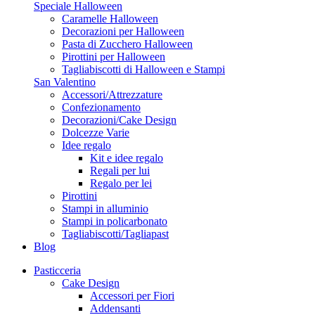
Speciale Halloween
Caramelle Halloween
Decorazioni per Halloween
Pasta di Zucchero Halloween
Pirottini per Halloween
Tagliabiscotti di Halloween e Stampi
San Valentino
Accessori/Attrezzature
Confezionamento
Decorazioni/Cake Design
Dolcezze Varie
Idee regalo
Kit e idee regalo
Regali per lui
Regalo per lei
Pirottini
Stampi in alluminio
Stampi in policarbonato
Tagliabiscotti/Tagliapast
Blog
Pasticceria
Cake Design
Accessori per Fiori
Addensanti