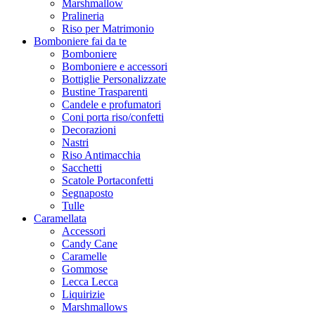
Marshmallow
Pralineria
Riso per Matrimonio
Bomboniere fai da te
Bomboniere
Bomboniere e accessori
Bottiglie Personalizzate
Bustine Trasparenti
Candele e profumatori
Coni porta riso/confetti
Decorazioni
Nastri
Riso Antimacchia
Sacchetti
Scatole Portaconfetti
Segnaposto
Tulle
Caramellata
Accessori
Candy Cane
Caramelle
Gommose
Lecca Lecca
Liquirizie
Marshmallows