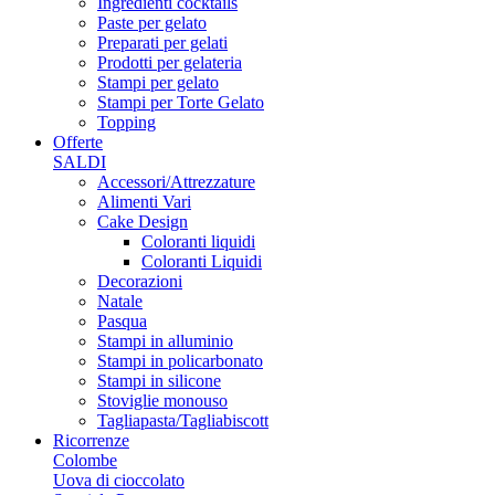
Ingredienti cocktails
Paste per gelato
Preparati per gelati
Prodotti per gelateria
Stampi per gelato
Stampi per Torte Gelato
Topping
Offerte
SALDI
Accessori/Attrezzature
Alimenti Vari
Cake Design
Coloranti liquidi
Coloranti Liquidi
Decorazioni
Natale
Pasqua
Stampi in alluminio
Stampi in policarbonato
Stampi in silicone
Stoviglie monouso
Tagliapasta/Tagliabiscott
Ricorrenze
Colombe
Uova di cioccolato