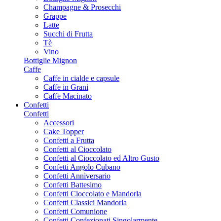
Champagne & Prosecchi
Grappe
Latte
Succhi di Frutta
Tè
Vino
Bottiglie Mignon
Caffe
Caffe in cialde e capsule
Caffe in Grani
Caffe Macinato
Confetti
Confetti
Accessori
Cake Topper
Confetti a Frutta
Confetti al Cioccolato
Confetti al Cioccolato ed Altro Gusto
Confetti Angolo Cubano
Confetti Anniversario
Confetti Battesimo
Confetti Cioccolato e Mandorla
Confetti Classici Mandorla
Confetti Comunione
Confetti Confezionati Singolarmente