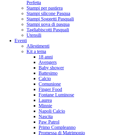
Perfetta
Stampi per pastiera
Stampi silicone Pasqua
Stampi Soggetti Pasquali
Stampi uova di pasqua
Tagliabiscotti Pasquali
Utensili
Eventi
Allestimenti
Kit a tema
18 anni
Avengers
Baby shower
Battesimo
Calcio
Comunione
Finger Food
Fontane Luminose
Laurea
Minnie
Napoli Calcio
Nascita
Paw Patrol
Primo Compleanno
Promessa di Matrimonio