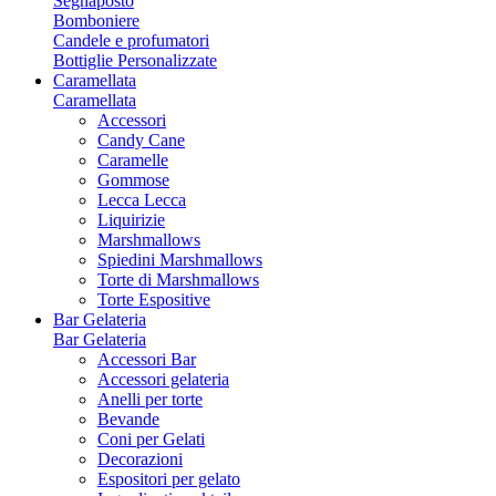
Segnaposto
Bomboniere
Candele e profumatori
Bottiglie Personalizzate
Caramellata
Caramellata
Accessori
Candy Cane
Caramelle
Gommose
Lecca Lecca
Liquirizie
Marshmallows
Spiedini Marshmallows
Torte di Marshmallows
Torte Espositive
Bar Gelateria
Bar Gelateria
Accessori Bar
Accessori gelateria
Anelli per torte
Bevande
Coni per Gelati
Decorazioni
Espositori per gelato