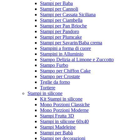
Stampi per Baba
Stampi per Cannoli
Stampi per Cassata Siciliana
Stampi per Ciambella
Stampi per Pan Brioche
Stampi per Pandoro
Stampi per Plumcake
Stampi per Savarin/Baba crema
Stampini a forma di cuore
Stampini in Alluminio
Stampo Delizia al Limone e Zuccotto
Stampo Furbo
Stampo per Chiffon Cake
Stampo per Crostate
Teglie da forno
Tortiere
Stampi in silicone
Kit Stampi in silicone
Mono Porzioni Classiche
Mono Porzioni Moderne
Stampi Frutta 3D
Stampi in silicone 60x40
Stampi Madeleine
Stampi per Babà
Stampi per decorazioni