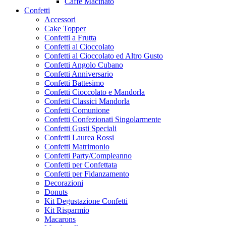
Caffe Macinato
Confetti
Accessori
Cake Topper
Confetti a Frutta
Confetti al Cioccolato
Confetti al Cioccolato ed Altro Gusto
Confetti Angolo Cubano
Confetti Anniversario
Confetti Battesimo
Confetti Cioccolato e Mandorla
Confetti Classici Mandorla
Confetti Comunione
Confetti Confezionati Singolarmente
Confetti Gusti Speciali
Confetti Laurea Rossi
Confetti Matrimonio
Confetti Party/Compleanno
Confetti per Confettata
Confetti per Fidanzamento
Decorazioni
Donuts
Kit Degustazione Confetti
Kit Risparmio
Macarons