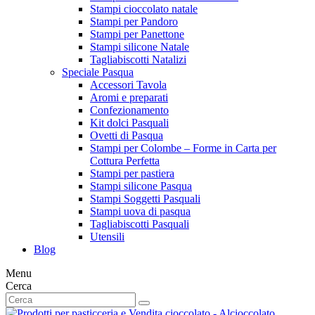
Stampi cioccolato natale
Stampi per Pandoro
Stampi per Panettone
Stampi silicone Natale
Tagliabiscotti Natalizi
Speciale Pasqua
Accessori Tavola
Aromi e preparati
Confezionamento
Kit dolci Pasquali
Ovetti di Pasqua
Stampi per Colombe – Forme in Carta per
Cottura Perfetta
Stampi per pastiera
Stampi silicone Pasqua
Stampi Soggetti Pasquali
Stampi uova di pasqua
Tagliabiscotti Pasquali
Utensili
Blog
Menu
Cerca