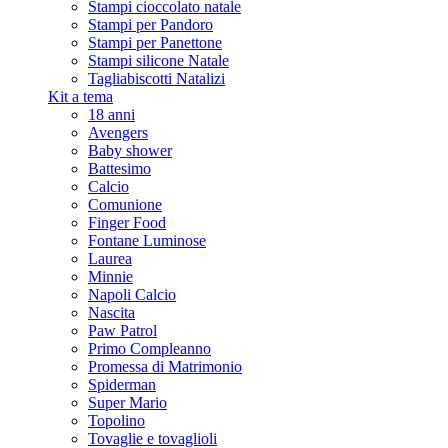
Stampi cioccolato natale
Stampi per Pandoro
Stampi per Panettone
Stampi silicone Natale
Tagliabiscotti Natalizi
Kit a tema
18 anni
Avengers
Baby shower
Battesimo
Calcio
Comunione
Finger Food
Fontane Luminose
Laurea
Minnie
Napoli Calcio
Nascita
Paw Patrol
Primo Compleanno
Promessa di Matrimonio
Spiderman
Super Mario
Topolino
Tovaglie e tovaglioli