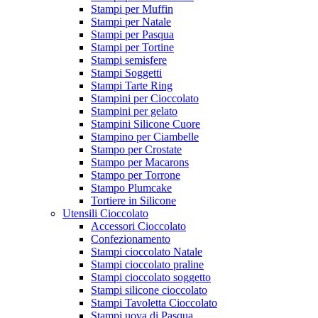
Stampi per Muffin
Stampi per Natale
Stampi per Pasqua
Stampi per Tortine
Stampi semisfere
Stampi Soggetti
Stampi Tarte Ring
Stampini per Cioccolato
Stampini per gelato
Stampini Silicone Cuore
Stampino per Ciambelle
Stampo per Crostate
Stampo per Macarons
Stampo per Torrone
Stampo Plumcake
Tortiere in Silicone
Utensili Cioccolato
Accessori Cioccolato
Confezionamento
Stampi cioccolato Natale
Stampi cioccolato praline
Stampi cioccolato soggetto
Stampi silicone cioccolato
Stampi Tavoletta Cioccolato
Stampi uova di Pasqua