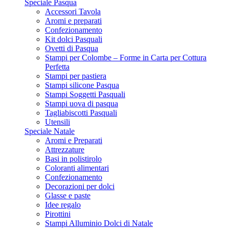
Speciale Pasqua
Accessori Tavola
Aromi e preparati
Confezionamento
Kit dolci Pasquali
Ovetti di Pasqua
Stampi per Colombe – Forme in Carta per Cottura
Perfetta
Stampi per pastiera
Stampi silicone Pasqua
Stampi Soggetti Pasquali
Stampi uova di pasqua
Tagliabiscotti Pasquali
Utensili
Speciale Natale
Aromi e Preparati
Attrezzature
Basi in polistirolo
Coloranti alimentari
Confezionamento
Decorazioni per dolci
Glasse e paste
Idee regalo
Pirottini
Stampi Alluminio Dolci di Natale