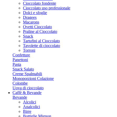
Cioccolato fondente
Cioccolato uso professionale
Dolci e sfoglie
Dragees
Macarons
Ovetti Cioccolato
Praline al Cioccolato
Snack
Tartufini al Cioccolato
Tavolette di cioccolato
Torroni
Confetture
Panettoni
Pasta
Snack Salato
Creme Spalmabili
Monoporzioni Colazione
Colombe
Uova di cioccolato
Caffè & Bevande
Bevande
Alcolici
Analcolici
Birre
Bottiglie Mignon