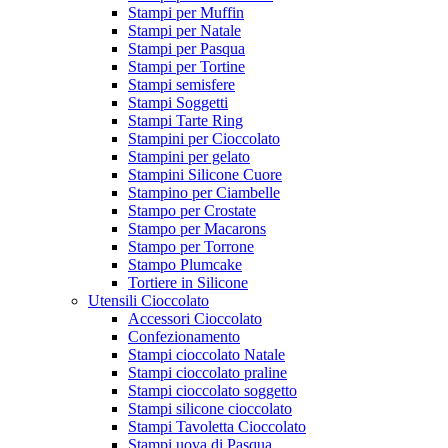
Stampi per Muffin
Stampi per Natale
Stampi per Pasqua
Stampi per Tortine
Stampi semisfere
Stampi Soggetti
Stampi Tarte Ring
Stampini per Cioccolato
Stampini per gelato
Stampini Silicone Cuore
Stampino per Ciambelle
Stampo per Crostate
Stampo per Macarons
Stampo per Torrone
Stampo Plumcake
Tortiere in Silicone
Utensili Cioccolato
Accessori Cioccolato
Confezionamento
Stampi cioccolato Natale
Stampi cioccolato praline
Stampi cioccolato soggetto
Stampi silicone cioccolato
Stampi Tavoletta Cioccolato
Stampi uova di Pasqua