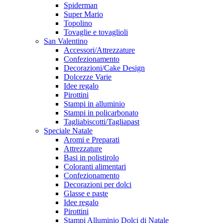
Spiderman
Super Mario
Topolino
Tovaglie e tovaglioli
San Valentino
Accessori/Attrezzature
Confezionamento
Decorazioni/Cake Design
Dolcezze Varie
Idee regalo
Pirottini
Stampi in alluminio
Stampi in policarbonato
Tagliabiscotti/Tagliapast
Speciale Natale
Aromi e Preparati
Attrezzature
Basi in polistirolo
Coloranti alimentari
Confezionamento
Decorazioni per dolci
Glasse e paste
Idee regalo
Pirottini
Stampi Alluminio Dolci di Natale