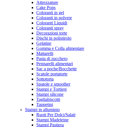
Attrezzature
Cake Pops
Coloranti in gel
Coloranti in polvere
Coloranti Liquidi
Coloranti spray
Decorazioni torte
Dischi in polistirolo
Gelatine
Gomma e Colla alimentare
Mattarelli
Pasta di zucchero
Pennarelli alimentari
Sac a poche/Bocchette
Scatole portatorte
Sottotorta
Spatole e smoother
Stampi e Tortiere
Stampi silicone
Tagliabiscotti
Tappetini
Stampi in alluminio
Ruoti Per Dolci/Salati
Stampi Madeleine
Stampi Pastiera