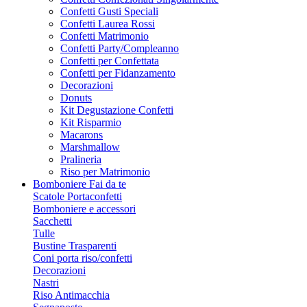
Confetti Gusti Speciali
Confetti Laurea Rossi
Confetti Matrimonio
Confetti Party/Compleanno
Confetti per Confettata
Confetti per Fidanzamento
Decorazioni
Donuts
Kit Degustazione Confetti
Kit Risparmio
Macarons
Marshmallow
Pralineria
Riso per Matrimonio
Bomboniere Fai da te
Scatole Portaconfetti
Bomboniere e accessori
Sacchetti
Tulle
Bustine Trasparenti
Coni porta riso/confetti
Decorazioni
Nastri
Riso Antimacchia