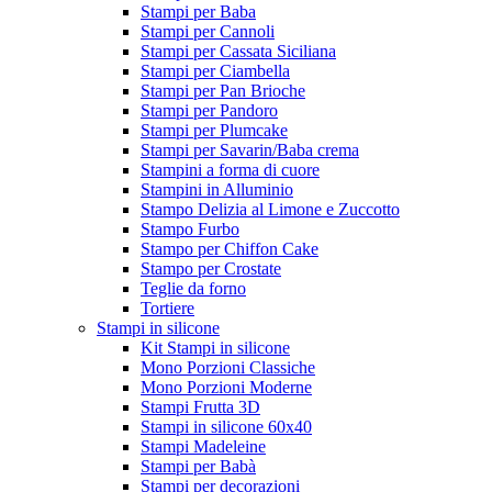
Stampi per Baba
Stampi per Cannoli
Stampi per Cassata Siciliana
Stampi per Ciambella
Stampi per Pan Brioche
Stampi per Pandoro
Stampi per Plumcake
Stampi per Savarin/Baba crema
Stampini a forma di cuore
Stampini in Alluminio
Stampo Delizia al Limone e Zuccotto
Stampo Furbo
Stampo per Chiffon Cake
Stampo per Crostate
Teglie da forno
Tortiere
Stampi in silicone
Kit Stampi in silicone
Mono Porzioni Classiche
Mono Porzioni Moderne
Stampi Frutta 3D
Stampi in silicone 60x40
Stampi Madeleine
Stampi per Babà
Stampi per decorazioni