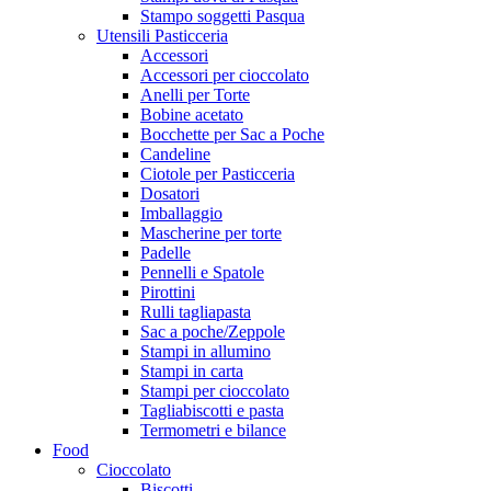
Stampo soggetti Pasqua
Utensili Pasticceria
Accessori
Accessori per cioccolato
Anelli per Torte
Bobine acetato
Bocchette per Sac a Poche
Candeline
Ciotole per Pasticceria
Dosatori
Imballaggio
Mascherine per torte
Padelle
Pennelli e Spatole
Pirottini
Rulli tagliapasta
Sac a poche/Zeppole
Stampi in allumino
Stampi in carta
Stampi per cioccolato
Tagliabiscotti e pasta
Termometri e bilance
Food
Cioccolato
Biscotti