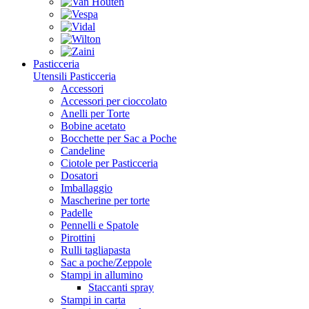
Pasticceria
Utensili Pasticceria
Accessori
Accessori per cioccolato
Anelli per Torte
Bobine acetato
Bocchette per Sac a Poche
Candeline
Ciotole per Pasticceria
Dosatori
Imballaggio
Mascherine per torte
Padelle
Pennelli e Spatole
Pirottini
Rulli tagliapasta
Sac a poche/Zeppole
Stampi in allumino
Staccanti spray
Stampi in carta