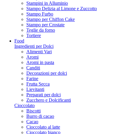
Stampini in Alluminio
Stampo Delizia al Limone e Zuccotto
Stampo Furbo
Stampo per Chiffon Cake
Stampo per Crostate
Teglie da forno
Tortiere
Food
Ingredienti per Dolci
Alimenti Vari
Aromi
Aromi in pasta
Canditi
Decorazioni per dolci
Farine
Frutta Secca
Lievitanti
Preparati per dolci
Zucchero e Dolcificanti
Cioccolato
Biscotti
Burro di cacao
Cacao
Cioccolato al latte
Cioccolato bianco