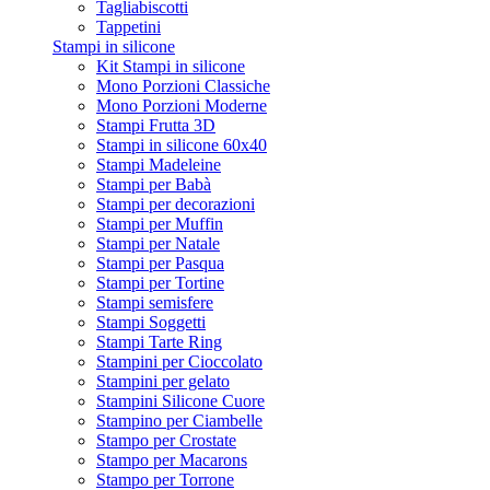
Tagliabiscotti
Tappetini
Stampi in silicone
Kit Stampi in silicone
Mono Porzioni Classiche
Mono Porzioni Moderne
Stampi Frutta 3D
Stampi in silicone 60x40
Stampi Madeleine
Stampi per Babà
Stampi per decorazioni
Stampi per Muffin
Stampi per Natale
Stampi per Pasqua
Stampi per Tortine
Stampi semisfere
Stampi Soggetti
Stampi Tarte Ring
Stampini per Cioccolato
Stampini per gelato
Stampini Silicone Cuore
Stampino per Ciambelle
Stampo per Crostate
Stampo per Macarons
Stampo per Torrone