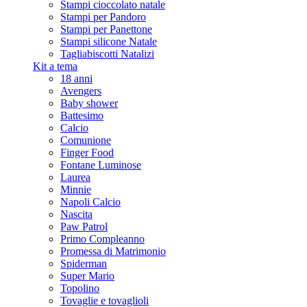
Stampi cioccolato natale
Stampi per Pandoro
Stampi per Panettone
Stampi silicone Natale
Tagliabiscotti Natalizi
Kit a tema
18 anni
Avengers
Baby shower
Battesimo
Calcio
Comunione
Finger Food
Fontane Luminose
Laurea
Minnie
Napoli Calcio
Nascita
Paw Patrol
Primo Compleanno
Promessa di Matrimonio
Spiderman
Super Mario
Topolino
Tovaglie e tovaglioli