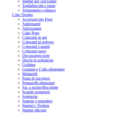
Stampi per cioccolato
Tagliabiscotti e pasta
Termometri e bilance
Cake Design
Accessori per Fiori
Addensanti
Attrezzature
Cake Pops
Coloranti in gel
Coloranti in polvere
Coloranti Liquidi
Coloranti spray
Decorazioni torte
Dischi in polistirolo
Gelatine
Gomma e Colla alimentare
Mattarelli
Pasta di zucchero
Pennarelli alimentari
Sac a poche/Bocchette
Scatole portatorte
Sottotorta
Spatole e smoother
Stampi e Tortiere
Stampi silicone