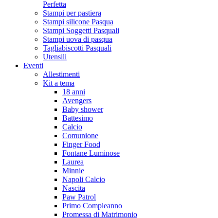
Perfetta
Stampi per pastiera
Stampi silicone Pasqua
Stampi Soggetti Pasquali
Stampi uova di pasqua
Tagliabiscotti Pasquali
Utensili
Eventi
Allestimenti
Kit a tema
18 anni
Avengers
Baby shower
Battesimo
Calcio
Comunione
Finger Food
Fontane Luminose
Laurea
Minnie
Napoli Calcio
Nascita
Paw Patrol
Primo Compleanno
Promessa di Matrimonio