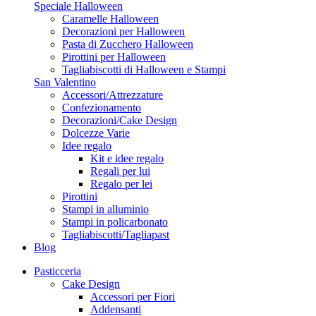
Speciale Halloween
Caramelle Halloween
Decorazioni per Halloween
Pasta di Zucchero Halloween
Pirottini per Halloween
Tagliabiscotti di Halloween e Stampi
San Valentino
Accessori/Attrezzature
Confezionamento
Decorazioni/Cake Design
Dolcezze Varie
Idee regalo
Kit e idee regalo
Regali per lui
Regalo per lei
Pirottini
Stampi in alluminio
Stampi in policarbonato
Tagliabiscotti/Tagliapast
Blog
Pasticceria
Cake Design
Accessori per Fiori
Addensanti