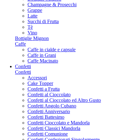
Champagne & Prosecchi
Grappe
Latte
Succhi di Frutta
Tè
Vino
Bottiglie Mignon
Caffe
Caffe in cialde e capsule
Caffe in Grani
Caffe Macinato
Confetti
Confetti
Accessori
Cake Topper
Confetti a Frutta
Confetti al Cioccolato
Confetti al Cioccolato ed Altro Gusto
Confetti Angolo Cubano
Confetti Anniversario
Confetti Battesimo
Confetti Cioccolato e Mandorla
Confetti Classici Mandorla
Confetti Comunione
Confetti Confezionati Singolarmente