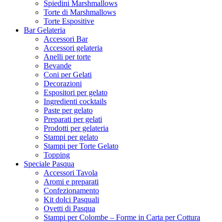
Spiedini Marshmallows
Torte di Marshmallows
Torte Espositive
Bar Gelateria
Accessori Bar
Accessori gelateria
Anelli per torte
Bevande
Coni per Gelati
Decorazioni
Espositori per gelato
Ingredienti cocktails
Paste per gelato
Preparati per gelati
Prodotti per gelateria
Stampi per gelato
Stampi per Torte Gelato
Topping
Speciale Pasqua
Accessori Tavola
Aromi e preparati
Confezionamento
Kit dolci Pasquali
Ovetti di Pasqua
Stampi per Colombe – Forme in Carta per Cottura