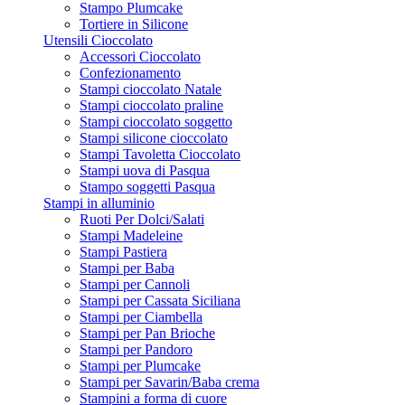
Stampo Plumcake
Tortiere in Silicone
Utensili Cioccolato
Accessori Cioccolato
Confezionamento
Stampi cioccolato Natale
Stampi cioccolato praline
Stampi cioccolato soggetto
Stampi silicone cioccolato
Stampi Tavoletta Cioccolato
Stampi uova di Pasqua
Stampo soggetti Pasqua
Stampi in alluminio
Ruoti Per Dolci/Salati
Stampi Madeleine
Stampi Pastiera
Stampi per Baba
Stampi per Cannoli
Stampi per Cassata Siciliana
Stampi per Ciambella
Stampi per Pan Brioche
Stampi per Pandoro
Stampi per Plumcake
Stampi per Savarin/Baba crema
Stampini a forma di cuore