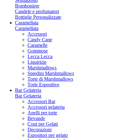
Segnaposto
Bomboniere
Candele e profumatori
Bottiglie Personalizzate
Caramellata
Caramellata
Accessori
Candy Cane
Caramelle
Gommose
Lecca Lecca
Liquirizie
Marshmallows
Spiedini Marshmallows
Torte di Marshmallows
Torte Espositive
Bar Gelateria
Bar Gelateria
Accessori Bar
Accessori gelateria
Anelli per torte
Bevande
Coni per Gelati
Decorazioni
Espositori per gelato