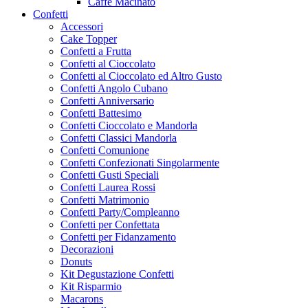
Caffe Macinato
Confetti
Accessori
Cake Topper
Confetti a Frutta
Confetti al Cioccolato
Confetti al Cioccolato ed Altro Gusto
Confetti Angolo Cubano
Confetti Anniversario
Confetti Battesimo
Confetti Cioccolato e Mandorla
Confetti Classici Mandorla
Confetti Comunione
Confetti Confezionati Singolarmente
Confetti Gusti Speciali
Confetti Laurea Rossi
Confetti Matrimonio
Confetti Party/Compleanno
Confetti per Confettata
Confetti per Fidanzamento
Decorazioni
Donuts
Kit Degustazione Confetti
Kit Risparmio
Macarons