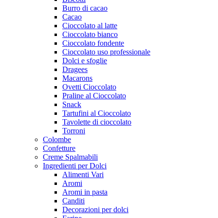
Burro di cacao
Cacao
Cioccolato al latte
Cioccolato bianco
Cioccolato fondente
Cioccolato uso professionale
Dolci e sfoglie
Dragees
Macarons
Ovetti Cioccolato
Praline al Cioccolato
Snack
Tartufini al Cioccolato
Tavolette di cioccolato
Torroni
Colombe
Confetture
Creme Spalmabili
Ingredienti per Dolci
Alimenti Vari
Aromi
Aromi in pasta
Canditi
Decorazioni per dolci