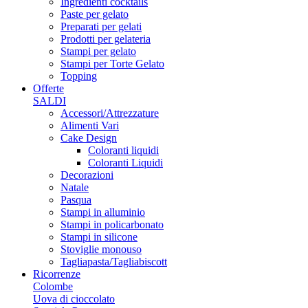
Ingredienti cocktails
Paste per gelato
Preparati per gelati
Prodotti per gelateria
Stampi per gelato
Stampi per Torte Gelato
Topping
Offerte
SALDI
Accessori/Attrezzature
Alimenti Vari
Cake Design
Coloranti liquidi
Coloranti Liquidi
Decorazioni
Natale
Pasqua
Stampi in alluminio
Stampi in policarbonato
Stampi in silicone
Stoviglie monouso
Tagliapasta/Tagliabiscott
Ricorrenze
Colombe
Uova di cioccolato