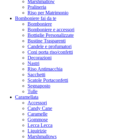
Marshmallow
Pralineria
Riso per Matrimonio
Bomboniere fai da te
Bomboniere
Bomboniere e accessori
Bottiglie Personalizzate
Bustine Trasparenti
Candele e profumatori
Coni porta riso/confetti
Decorazioni
Nastri
Riso Antimacchia
Sacchetti
Scatole Portaconfetti
Segnaposto
Tulle
Caramellata
Accessori
Candy Cane
Caramelle
Gommose
Lecca Lecca
Liquirizie
Marshmallows