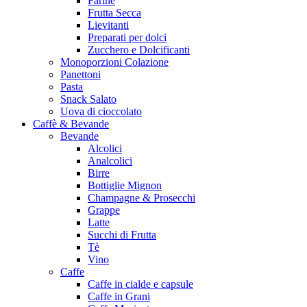
Farine
Frutta Secca
Lievitanti
Preparati per dolci
Zucchero e Dolcificanti
Monoporzioni Colazione
Panettoni
Pasta
Snack Salato
Uova di cioccolato
Caffè & Bevande
Bevande
Alcolici
Analcolici
Birre
Bottiglie Mignon
Champagne & Prosecchi
Grappe
Latte
Succhi di Frutta
Tè
Vino
Caffe
Caffe in cialde e capsule
Caffe in Grani