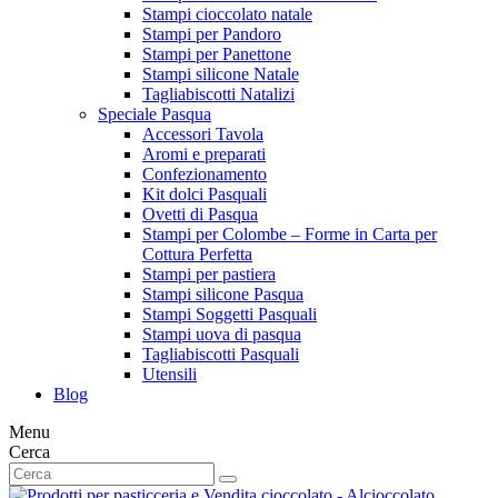
Stampi cioccolato natale
Stampi per Pandoro
Stampi per Panettone
Stampi silicone Natale
Tagliabiscotti Natalizi
Speciale Pasqua
Accessori Tavola
Aromi e preparati
Confezionamento
Kit dolci Pasquali
Ovetti di Pasqua
Stampi per Colombe – Forme in Carta per
Cottura Perfetta
Stampi per pastiera
Stampi silicone Pasqua
Stampi Soggetti Pasquali
Stampi uova di pasqua
Tagliabiscotti Pasquali
Utensili
Blog
Menu
Cerca