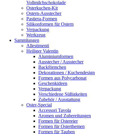
Vollmilchschokolade
Osterkuchen-Kit
Ostern-Ausstecher
Pastiera-Formen
Silikonformen für Ostern
Verpackung
Werkzeug
Sammlungen
Allestimenti
Heiliger Valentin
Aluminiumformen
Ausstecher / Ausstecher
Backförmchen
Dekorationen / Kuchendesign
Formen aus Polycarbonat
Geschenkideen
Verpackung
Verschiedene Süßigkeiten
Zubehör / Ausstattung
Oster-Special
Accessori Tavola
Aromen und Zubereitungen
Formen für Ostereier
Formen für Osterthemen
Formen für Tauben