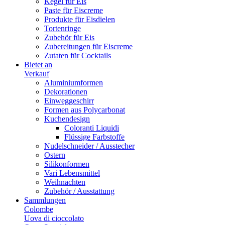
Kegel für Eis
Paste für Eiscreme
Produkte für Eisdielen
Tortenringe
Zubehör für Eis
Zubereitungen für Eiscreme
Zutaten für Cocktails
Bietet an
Verkauf
Aluminiumformen
Dekorationen
Einweggeschirr
Formen aus Polycarbonat
Kuchendesign
Coloranti Liquidi
Flüssige Farbstoffe
Nudelschneider / Ausstecher
Ostern
Silikonformen
Vari Lebensmittel
Weihnachten
Zubehör / Ausstattung
Sammlungen
Colombe
Uova di cioccolato