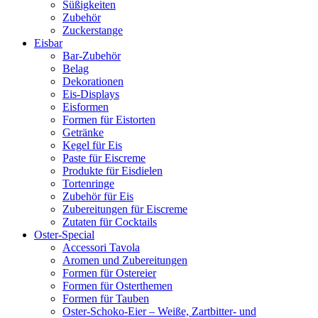
Süßigkeiten
Zubehör
Zuckerstange
Eisbar
Bar-Zubehör
Belag
Dekorationen
Eis-Displays
Eisformen
Formen für Eistorten
Getränke
Kegel für Eis
Paste für Eiscreme
Produkte für Eisdielen
Tortenringe
Zubehör für Eis
Zubereitungen für Eiscreme
Zutaten für Cocktails
Oster-Special
Accessori Tavola
Aromen und Zubereitungen
Formen für Ostereier
Formen für Osterthemen
Formen für Tauben
Oster-Schoko-Eier – Weiße, Zartbitter- und