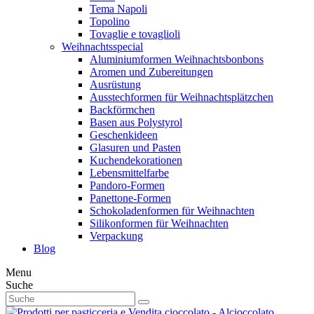
Tema Napoli
Topolino
Tovaglie e tovaglioli
Weihnachtsspecial
Aluminiumformen Weihnachtsbonbons
Aromen und Zubereitungen
Ausrüstung
Ausstechformen für Weihnachtsplätzchen
Backförmchen
Basen aus Polystyrol
Geschenkideen
Glasuren und Pasten
Kuchendekorationen
Lebensmittelfarbe
Pandoro-Formen
Panettone-Formen
Schokoladenformen für Weihnachten
Silikonformen für Weihnachten
Verpackung
Blog
Menu
Suche