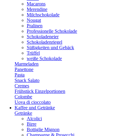
Macarons
Merendine
Milchschokolade
Nougat
Pralinen
Professionelle Schokolade
Schokoladeneier
Schokoladenriegel
Süßigkeiten und Gebäck
Trüffel
weiße Schokolade
Marmeladen
Panettone
Pasta
Snack Salato
Cremes
Frühstück Einzelportionen
Colombe
Uova di cioccolato
Kaffee und Getränke
Getränke
Alcolici
Birre
Bottiglie Mignon
Champagne & Prosecchi