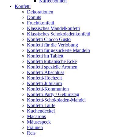
Kaffeebohnen
Konfetti
Dekorationen
Donuts
Fruchtkonfetti
Klassisches Mandelkonfetti
Klassisches Schokoladenkonfetti
Konfetti Ciocco Gusto
Konfetti für die Verlobung
Konfetti für gezuckerte Mandeln
Konfetti im Tablett
Konfetti kubanische Ecke
Konfetti spezielle Aromen
Konfetti-Abschluss
Konfetti-Hochzeit
Konfetti-Jubiläum
Konfetti-Kommunion
Konfetti-Party / Geburtstag
Konfetti-Schokoladen-Mandel
Konfetti-Taufe
Kuchendeckel
Macarons
Mäusespeck
Pralinen
Reis