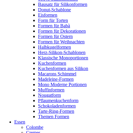
Bausatz für Silikonformen
Donut-Schablone
Eisformen
Form für Torten
Formen für Babà
Formen für Dekorationen
Formen für Ostern
Formen für Weihnachten
Halbkugelformen
Herz-Silikon-Schablonen
Klassische Monoportionen
Kuchenformen
Kuchenformen aus Silikon
Macarons Schimmel
Madeleine-Formen
Mono Moderne Portionen
Muffinformen
Nougatform
Pflaumenkuchenform
Schokoladenformen
Tarte-Ring-Formen
Themen Formen
Essen
Colombe
Cremes