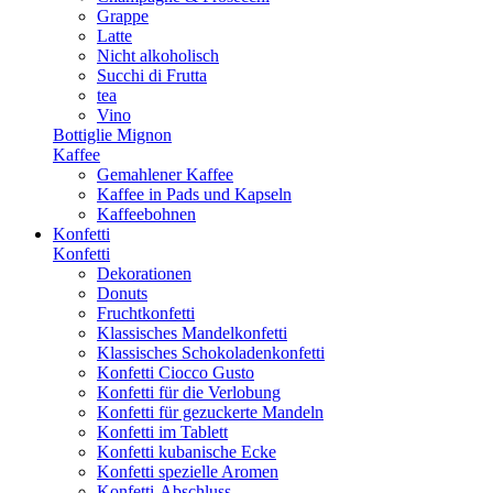
Grappe
Latte
Nicht alkoholisch
Succhi di Frutta
tea
Vino
Bottiglie Mignon
Kaffee
Gemahlener Kaffee
Kaffee in Pads und Kapseln
Kaffeebohnen
Konfetti
Konfetti
Dekorationen
Donuts
Fruchtkonfetti
Klassisches Mandelkonfetti
Klassisches Schokoladenkonfetti
Konfetti Ciocco Gusto
Konfetti für die Verlobung
Konfetti für gezuckerte Mandeln
Konfetti im Tablett
Konfetti kubanische Ecke
Konfetti spezielle Aromen
Konfetti-Abschluss