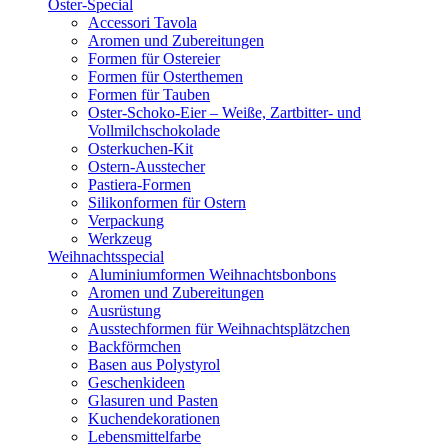
Oster-Special
Accessori Tavola
Aromen und Zubereitungen
Formen für Ostereier
Formen für Osterthemen
Formen für Tauben
Oster-Schoko-Eier – Weiße, Zartbitter- und
Vollmilchschokolade
Osterkuchen-Kit
Ostern-Ausstecher
Pastiera-Formen
Silikonformen für Ostern
Verpackung
Werkzeug
Weihnachtsspecial
Aluminiumformen Weihnachtsbonbons
Aromen und Zubereitungen
Ausrüstung
Ausstechformen für Weihnachtsplätzchen
Backförmchen
Basen aus Polystyrol
Geschenkideen
Glasuren und Pasten
Kuchendekorationen
Lebensmittelfarbe