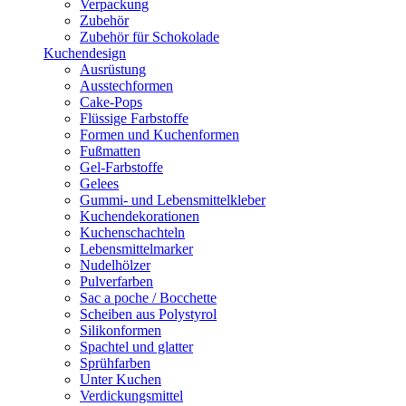
Verpackung
Zubehör
Zubehör für Schokolade
Kuchendesign
Ausrüstung
Ausstechformen
Cake-Pops
Flüssige Farbstoffe
Formen und Kuchenformen
Fußmatten
Gel-Farbstoffe
Gelees
Gummi- und Lebensmittelkleber
Kuchendekorationen
Kuchenschachteln
Lebensmittelmarker
Nudelhölzer
Pulverfarben
Sac a poche / Bocchette
Scheiben aus Polystyrol
Silikonformen
Spachtel und glatter
Sprühfarben
Unter Kuchen
Verdickungsmittel