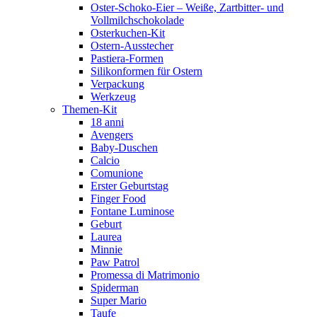
Oster-Schoko-Eier – Weiße, Zartbitter- und
Vollmilchschokolade
Osterkuchen-Kit
Ostern-Ausstecher
Pastiera-Formen
Silikonformen für Ostern
Verpackung
Werkzeug
Themen-Kit
18 anni
Avengers
Baby-Duschen
Calcio
Comunione
Erster Geburtstag
Finger Food
Fontane Luminose
Geburt
Laurea
Minnie
Paw Patrol
Promessa di Matrimonio
Spiderman
Super Mario
Taufe