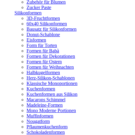
Zubehör für Blumen
Zucker Paste
Silikonformen
3D-Fruchtformen
60x40 Silikonformen
Bausatz für Silikonformen
Donut-Schablone
Eisformen
Form für Torten
Formen für Babà
Formen für Dekorationen
Formen für Ostern
Formen für Weihnachten
Halbkugelformen
Herz-Silikon-Schablonen
Klassische Monoportionen
Kuchenformen
Kuchenformen aus Silikon
Macarons Schimmel
Madeleine-Formen
Mono Moderne Portionen
Muffinformen
Nougatform
Pflaumenkuchenform
Schokoladenformen