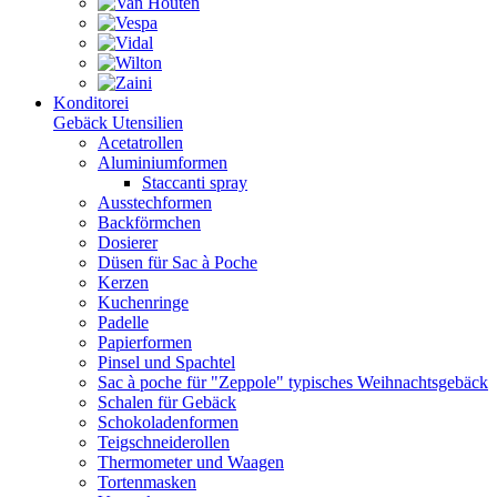
Konditorei
Gebäck Utensilien
Acetatrollen
Aluminiumformen
Staccanti spray
Ausstechformen
Backförmchen
Dosierer
Düsen für Sac à Poche
Kerzen
Kuchenringe
Padelle
Papierformen
Pinsel und Spachtel
Sac à poche für "Zeppole" typisches Weihnachtsgebäck
Schalen für Gebäck
Schokoladenformen
Teigschneiderollen
Thermometer und Waagen
Tortenmasken