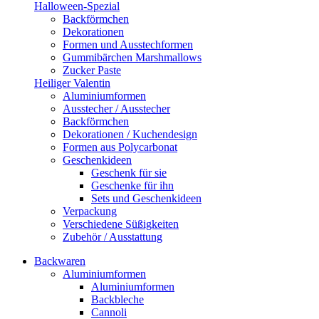
Halloween-Spezial
Backförmchen
Dekorationen
Formen und Ausstechformen
Gummibärchen Marshmallows
Zucker Paste
Heiliger Valentin
Aluminiumformen
Ausstecher / Ausstecher
Backförmchen
Dekorationen / Kuchendesign
Formen aus Polycarbonat
Geschenkideen
Geschenk für sie
Geschenke für ihn
Sets und Geschenkideen
Verpackung
Verschiedene Süßigkeiten
Zubehör / Ausstattung
Backwaren
Aluminiumformen
Aluminiumformen
Backbleche
Cannoli