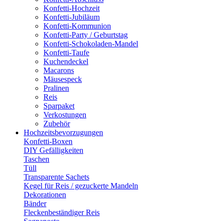
Konfetti-Hochzeit
Konfetti-Jubiläum
Konfetti-Kommunion
Konfetti-Party / Geburtstag
Konfetti-Schokoladen-Mandel
Konfetti-Taufe
Kuchendeckel
Macarons
Mäusespeck
Pralinen
Reis
Sparpaket
Verkostungen
Zubehör
Hochzeitsbevorzugungen
Konfetti-Boxen
DIY Gefälligkeiten
Taschen
Tüll
Transparente Sachets
Kegel für Reis / gezuckerte Mandeln
Dekorationen
Bänder
Fleckenbeständiger Reis