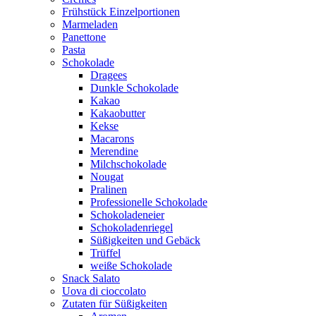
Frühstück Einzelportionen
Marmeladen
Panettone
Pasta
Schokolade
Dragees
Dunkle Schokolade
Kakao
Kakaobutter
Kekse
Macarons
Merendine
Milchschokolade
Nougat
Pralinen
Professionelle Schokolade
Schokoladeneier
Schokoladenriegel
Süßigkeiten und Gebäck
Trüffel
weiße Schokolade
Snack Salato
Uova di cioccolato
Zutaten für Süßigkeiten