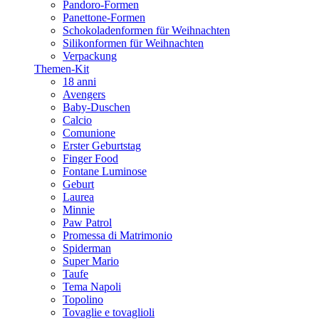
Pandoro-Formen
Panettone-Formen
Schokoladenformen für Weihnachten
Silikonformen für Weihnachten
Verpackung
Themen-Kit
18 anni
Avengers
Baby-Duschen
Calcio
Comunione
Erster Geburtstag
Finger Food
Fontane Luminose
Geburt
Laurea
Minnie
Paw Patrol
Promessa di Matrimonio
Spiderman
Super Mario
Taufe
Tema Napoli
Topolino
Tovaglie e tovaglioli