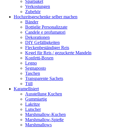
Sparpaket
Verkostungen
Zubehör
Hochzeitsgeschenke selber machen
Bänder
Bottiglie Personalizzate
Candele e profumatori
Dekorationen
DIY Gefälligkeiten
Fleckenbeständiger Reis
Kegel für Reis / gezuckerte Mandeln
Konfetti-Boxen
Legno
Segnaposto
Taschen
Transparente Sachets
Tüll
Karamellisiert
Ausstellung Kuchen
Gummiartig
Lakritze
Lutscher
Marshmallow-Kuchen
Marshmallow-Spieße
Marshmallows