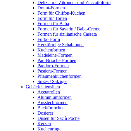
Delizia mit Zitronen- und Zuccottoform
Donut-Formen
Form für Chiffon-Kuchen
Form für Torten
Formen für Baba
Formen für Savarin / Baba-Creme
Formen für sizilianische Cassata
Furbo-Form
Herzförmige Schablonen
Kuchenformen
Madeleine-Formen
Pan-Brioche-Formen
Pandoro-Formen
Pastiera-Formen
Pflaumenkuchenformen
Süßes / Salziges
Gebäck Utensilien
Acetatrollen
Aluminiumformen
Ausstechformen
Backförmchen
Dosierer
Düsen für Sac à Poche
Kerzen
Kuchenringe