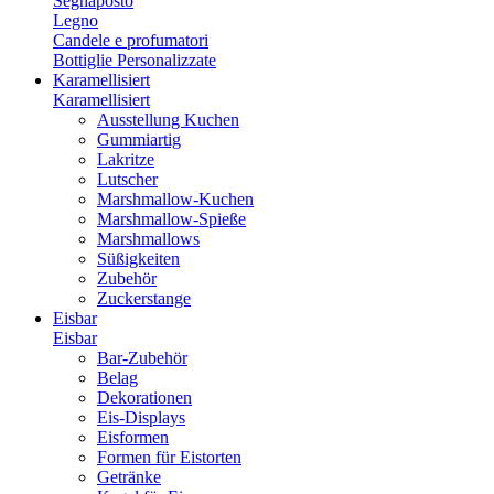
Segnaposto
Legno
Candele e profumatori
Bottiglie Personalizzate
Karamellisiert
Karamellisiert
Ausstellung Kuchen
Gummiartig
Lakritze
Lutscher
Marshmallow-Kuchen
Marshmallow-Spieße
Marshmallows
Süßigkeiten
Zubehör
Zuckerstange
Eisbar
Eisbar
Bar-Zubehör
Belag
Dekorationen
Eis-Displays
Eisformen
Formen für Eistorten
Getränke