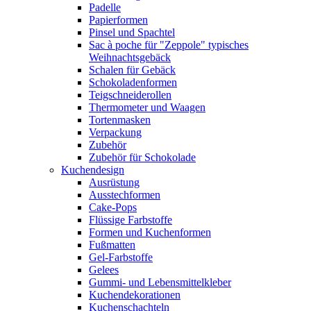
Padelle
Papierformen
Pinsel und Spachtel
Sac à poche für "Zeppole" typisches
Weihnachtsgebäck
Schalen für Gebäck
Schokoladenformen
Teigschneiderollen
Thermometer und Waagen
Tortenmasken
Verpackung
Zubehör
Zubehör für Schokolade
Kuchendesign
Ausrüstung
Ausstechformen
Cake-Pops
Flüssige Farbstoffe
Formen und Kuchenformen
Fußmatten
Gel-Farbstoffe
Gelees
Gummi- und Lebensmittelkleber
Kuchendekorationen
Kuchenschachteln