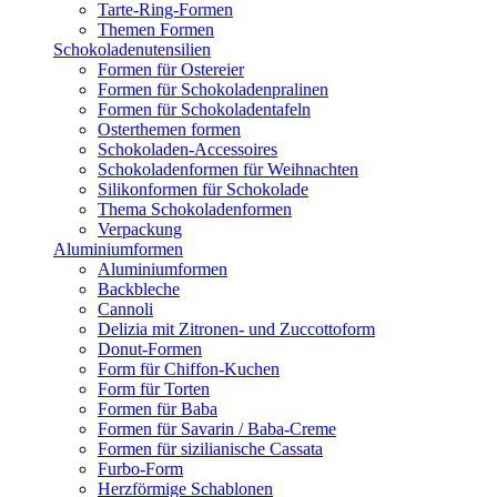
Tarte-Ring-Formen
Themen Formen
Schokoladenutensilien
Formen für Ostereier
Formen für Schokoladenpralinen
Formen für Schokoladentafeln
Osterthemen formen
Schokoladen-Accessoires
Schokoladenformen für Weihnachten
Silikonformen für Schokolade
Thema Schokoladenformen
Verpackung
Aluminiumformen
Aluminiumformen
Backbleche
Cannoli
Delizia mit Zitronen- und Zuccottoform
Donut-Formen
Form für Chiffon-Kuchen
Form für Torten
Formen für Baba
Formen für Savarin / Baba-Creme
Formen für sizilianische Cassata
Furbo-Form
Herzförmige Schablonen