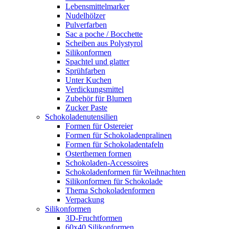
Lebensmittelmarker
Nudelhölzer
Pulverfarben
Sac a poche / Bocchette
Scheiben aus Polystyrol
Silikonformen
Spachtel und glatter
Sprühfarben
Unter Kuchen
Verdickungsmittel
Zubehör für Blumen
Zucker Paste
Schokoladenutensilien
Formen für Ostereier
Formen für Schokoladenpralinen
Formen für Schokoladentafeln
Osterthemen formen
Schokoladen-Accessoires
Schokoladenformen für Weihnachten
Silikonformen für Schokolade
Thema Schokoladenformen
Verpackung
Silikonformen
3D-Fruchtformen
60x40 Silikonformen