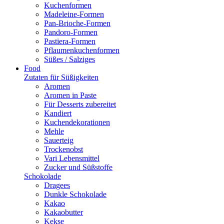
Kuchenformen
Madeleine-Formen
Pan-Brioche-Formen
Pandoro-Formen
Pastiera-Formen
Pflaumenkuchenformen
Süßes / Salziges
Food
Zutaten für Süßigkeiten
Aromen
Aromen in Paste
Für Desserts zubereitet
Kandiert
Kuchendekorationen
Mehle
Sauerteig
Trockenobst
Vari Lebensmittel
Zucker und Süßstoffe
Schokolade
Dragees
Dunkle Schokolade
Kakao
Kakaobutter
Kekse