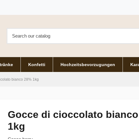
tränke
Konfetti
Hochzeitsbevorzugungen
Kara
ccolato bianco 28% 1kg
Gocce di cioccolato bianc
1kg