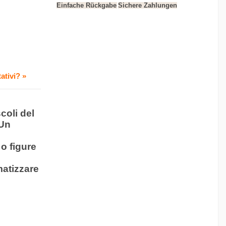
Einfache Rückgabe
Sichere Zahlungen
ativi? »
coli del
 Un
 o figure
matizzare