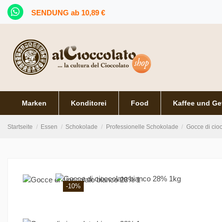
SENDUNG ab 10,89 €
Marken
Konditorei
Food
Kaffee und Ge
Startseite
Essen
Schokolade
Professionelle Schokolade
Gocce di cio
-10%