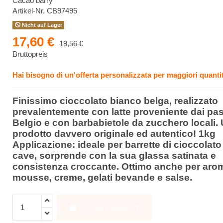
Cacao barry
Artikel-Nr.
CB97495
Nicht auf Lager
17,60 €
19,56 €
Bruttopreis
Hai bisogno di un'offerta personalizzata per maggiori quantit
Finissimo cioccolato bianco belga, realizzato
prevalentemente con latte proveniente dai pas
Belgio e con barbabietole da zucchero locali.
prodotto davvero originale ed autentico! 1kg
Applicazione
: ideale per barrette di cioccolato
cave, sorprende con la sua glassa satinata e
consistenza croccante. Ottimo anche per aro
mousse, creme, gelati bevande e salse.
In den Warenkorb