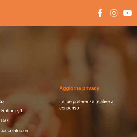
Aggiorna privacy
to
Le tue preferenze relative al
consenso
 Raffaele, 1
31501
cioccolato.com