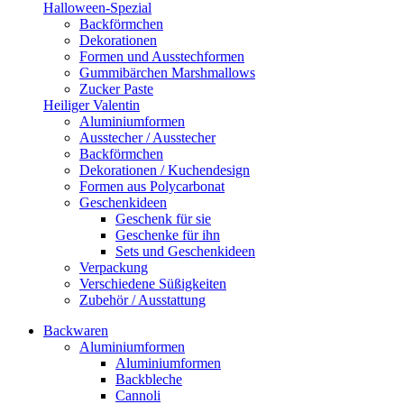
Halloween-Spezial
Backförmchen
Dekorationen
Formen und Ausstechformen
Gummibärchen Marshmallows
Zucker Paste
Heiliger Valentin
Aluminiumformen
Ausstecher / Ausstecher
Backförmchen
Dekorationen / Kuchendesign
Formen aus Polycarbonat
Geschenkideen
Geschenk für sie
Geschenke für ihn
Sets und Geschenkideen
Verpackung
Verschiedene Süßigkeiten
Zubehör / Ausstattung
Backwaren
Aluminiumformen
Aluminiumformen
Backbleche
Cannoli