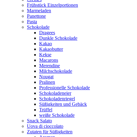
Frühstück Einzelportionen
Marmeladen
Panettone
Pasta
Schokolade
Dragees
Dunkle Schokolade
Kakao
Kakaobutter
Kekse
Macarons
Merendine
Milchschokolade
Nougat
Pralinen
Professionelle Schokolade
Schokoladeneier
Schokoladenriegel
Süßigkeiten und Gebäck
Trüffel
weiße Schokolade
Snack Salato
Uova di cioccolato
Zutaten für Süßigkeiten