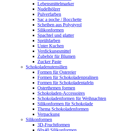
Lebensmittelmarker
Nudelhölzer
Pulverfarben
Sac a poche / Bocchette
Scheiben aus Polystyrol
Silikonformen
Spachtel und glatter
Sprühfarben
Unter Kuchen
Verdickungsmittel
Zubehör für Blumen
Zucker Paste
Schokoladenutensilien
Formen für Ostereier
Formen für Schokoladenpralinen
Formen für Schokoladentafeln
Osterthemen formen
Schokoladen-Accessoires
Schokoladenformen für Weihnachten
Silikonformen für Schokolade
Thema Schokoladenformen
Verpackung
Silikonformen
3D-Fruchtformen
60x40 Silikonformen