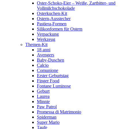
Oster-Schoko-Eier – Weiße, Zartbitter- und
Vollmilchschokolade
Osterkuchen-Kit
Ostern-Ausstecher
Pastiera-Formen
Silikonformen für Ostern
Verpackung
Werkzeug
Themen-Kit
18 anni
Avengers
Baby-Duschen
Calcio
Comunione
Erster Geburtstag
Finger Food
Fontane Luminose
Geburt
Laurea
Minnie
Paw Patrol
Promessa di Matrimonio
Spiderman
Super Mario
Taufe