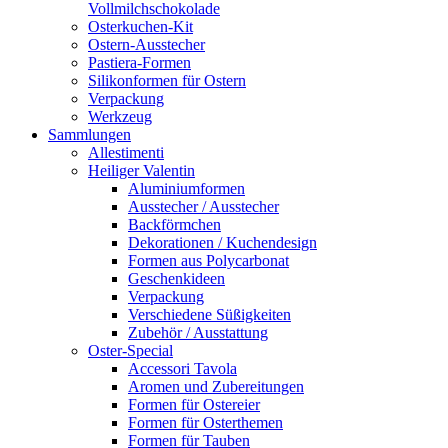
Vollmilchschokolade
Osterkuchen-Kit
Ostern-Ausstecher
Pastiera-Formen
Silikonformen für Ostern
Verpackung
Werkzeug
Sammlungen
Allestimenti
Heiliger Valentin
Aluminiumformen
Ausstecher / Ausstecher
Backförmchen
Dekorationen / Kuchendesign
Formen aus Polycarbonat
Geschenkideen
Verpackung
Verschiedene Süßigkeiten
Zubehör / Ausstattung
Oster-Special
Accessori Tavola
Aromen und Zubereitungen
Formen für Ostereier
Formen für Osterthemen
Formen für Tauben