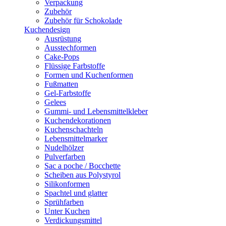
Verpackung
Zubehör
Zubehör für Schokolade
Kuchendesign
Ausrüstung
Ausstechformen
Cake-Pops
Flüssige Farbstoffe
Formen und Kuchenformen
Fußmatten
Gel-Farbstoffe
Gelees
Gummi- und Lebensmittelkleber
Kuchendekorationen
Kuchenschachteln
Lebensmittelmarker
Nudelhölzer
Pulverfarben
Sac a poche / Bocchette
Scheiben aus Polystyrol
Silikonformen
Spachtel und glatter
Sprühfarben
Unter Kuchen
Verdickungsmittel