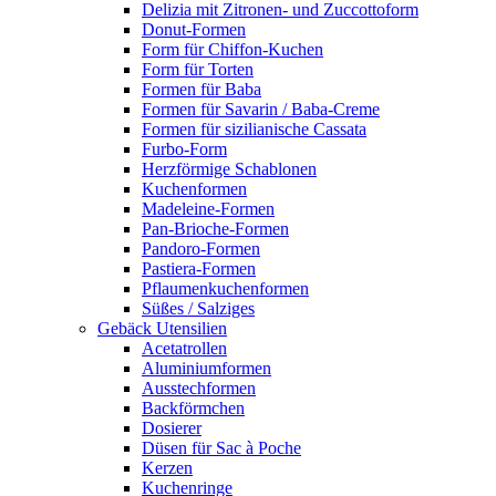
Delizia mit Zitronen- und Zuccottoform
Donut-Formen
Form für Chiffon-Kuchen
Form für Torten
Formen für Baba
Formen für Savarin / Baba-Creme
Formen für sizilianische Cassata
Furbo-Form
Herzförmige Schablonen
Kuchenformen
Madeleine-Formen
Pan-Brioche-Formen
Pandoro-Formen
Pastiera-Formen
Pflaumenkuchenformen
Süßes / Salziges
Gebäck Utensilien
Acetatrollen
Aluminiumformen
Ausstechformen
Backförmchen
Dosierer
Düsen für Sac à Poche
Kerzen
Kuchenringe