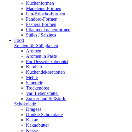
Kuchenformen
Madeleine-Formen
Pan-Brioche-Formen
Pandoro-Formen
Pastiera-Formen
Pflaumenkuchenformen
Süßes / Salziges
Food
Zutaten für Süßigkeiten
Aromen
Aromen in Paste
Für Desserts zubereitet
Kandiert
Kuchendekorationen
Mehle
Sauerteig
Trockenobst
Vari Lebensmittel
Zucker und Süßstoffe
Schokolade
Dragees
Dunkle Schokolade
Kakao
Kakaobutter
Kekse