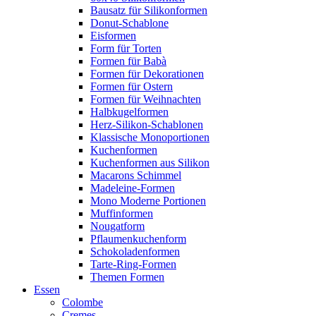
Bausatz für Silikonformen
Donut-Schablone
Eisformen
Form für Torten
Formen für Babà
Formen für Dekorationen
Formen für Ostern
Formen für Weihnachten
Halbkugelformen
Herz-Silikon-Schablonen
Klassische Monoportionen
Kuchenformen
Kuchenformen aus Silikon
Macarons Schimmel
Madeleine-Formen
Mono Moderne Portionen
Muffinformen
Nougatform
Pflaumenkuchenform
Schokoladenformen
Tarte-Ring-Formen
Themen Formen
Essen
Colombe
Cremes