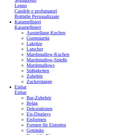
Segnaposto
Legno
Candele e profumatori
Bottiglie Personalizzate
Karamellisiert
Karamellisiert
Ausstellung Kuchen
Gummiartig
Lakritze
Lutscher
Marshmallow-Kuchen
Marshmallow-Spieße
Marshmallows
Süßigkeiten
Zubehör
Zuckerstange
Eisbar
Eisbar
Bar-Zubehör
Belag
Dekorationen
Eis-Displays
Eisformen
Formen für Eistorten
Getränke