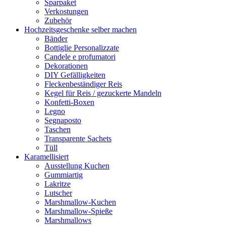
Sparpaket
Verkostungen
Zubehör
Hochzeitsgeschenke selber machen
Bänder
Bottiglie Personalizzate
Candele e profumatori
Dekorationen
DIY Gefälligkeiten
Fleckenbeständiger Reis
Kegel für Reis / gezuckerte Mandeln
Konfetti-Boxen
Legno
Segnaposto
Taschen
Transparente Sachets
Tüll
Karamellisiert
Ausstellung Kuchen
Gummiartig
Lakritze
Lutscher
Marshmallow-Kuchen
Marshmallow-Spieße
Marshmallows