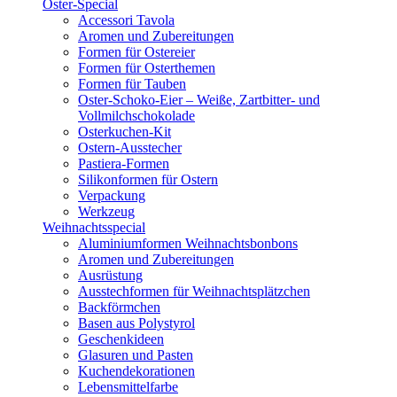
Oster-Special
Accessori Tavola
Aromen und Zubereitungen
Formen für Ostereier
Formen für Osterthemen
Formen für Tauben
Oster-Schoko-Eier – Weiße, Zartbitter- und
Vollmilchschokolade
Osterkuchen-Kit
Ostern-Ausstecher
Pastiera-Formen
Silikonformen für Ostern
Verpackung
Werkzeug
Weihnachtsspecial
Aluminiumformen Weihnachtsbonbons
Aromen und Zubereitungen
Ausrüstung
Ausstechformen für Weihnachtsplätzchen
Backförmchen
Basen aus Polystyrol
Geschenkideen
Glasuren und Pasten
Kuchendekorationen
Lebensmittelfarbe