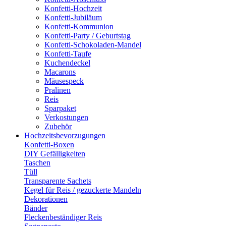
Konfetti-Hochzeit
Konfetti-Jubiläum
Konfetti-Kommunion
Konfetti-Party / Geburtstag
Konfetti-Schokoladen-Mandel
Konfetti-Taufe
Kuchendeckel
Macarons
Mäusespeck
Pralinen
Reis
Sparpaket
Verkostungen
Zubehör
Hochzeitsbevorzugungen
Konfetti-Boxen
DIY Gefälligkeiten
Taschen
Tüll
Transparente Sachets
Kegel für Reis / gezuckerte Mandeln
Dekorationen
Bänder
Fleckenbeständiger Reis