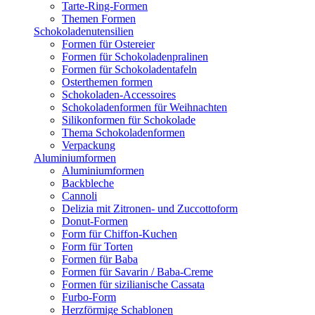
Tarte-Ring-Formen
Themen Formen
Schokoladenutensilien
Formen für Ostereier
Formen für Schokoladenpralinen
Formen für Schokoladentafeln
Osterthemen formen
Schokoladen-Accessoires
Schokoladenformen für Weihnachten
Silikonformen für Schokolade
Thema Schokoladenformen
Verpackung
Aluminiumformen
Aluminiumformen
Backbleche
Cannoli
Delizia mit Zitronen- und Zuccottoform
Donut-Formen
Form für Chiffon-Kuchen
Form für Torten
Formen für Baba
Formen für Savarin / Baba-Creme
Formen für sizilianische Cassata
Furbo-Form
Herzförmige Schablonen