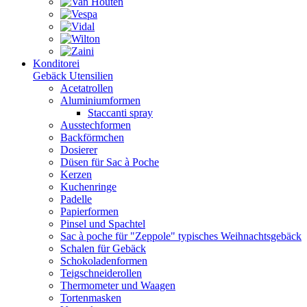
Konditorei
Gebäck Utensilien
Acetatrollen
Aluminiumformen
Staccanti spray
Ausstechformen
Backförmchen
Dosierer
Düsen für Sac à Poche
Kerzen
Kuchenringe
Padelle
Papierformen
Pinsel und Spachtel
Sac à poche für "Zeppole" typisches Weihnachtsgebäck
Schalen für Gebäck
Schokoladenformen
Teigschneiderollen
Thermometer und Waagen
Tortenmasken