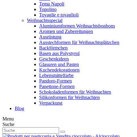
Tema Napoli
Topolino
Tovaglie e tovaglioli
Weihnachtsspecial
Aluminiumformen Weihnachtsbonbons
Aromen und Zubereitungen
Ausrüstung
Ausstechformen für Weihnachtsplätzchen
Backförmchen
Basen aus Polystyrol
Geschenkideen
Glasuren und Pasten
Kuchendekorationen
Lebensmittelfarbe
Pandoro-Formen
Panettone-Formen
Schokoladenformen für Weihnachten
Silikonformen für Weihnachten
Verpackung
Blog
Menu
Suche