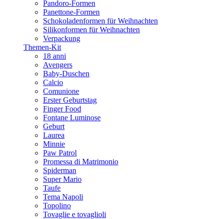
Pandoro-Formen
Panettone-Formen
Schokoladenformen für Weihnachten
Silikonformen für Weihnachten
Verpackung
Themen-Kit
18 anni
Avengers
Baby-Duschen
Calcio
Comunione
Erster Geburtstag
Finger Food
Fontane Luminose
Geburt
Laurea
Minnie
Paw Patrol
Promessa di Matrimonio
Spiderman
Super Mario
Taufe
Tema Napoli
Topolino
Tovaglie e tovaglioli