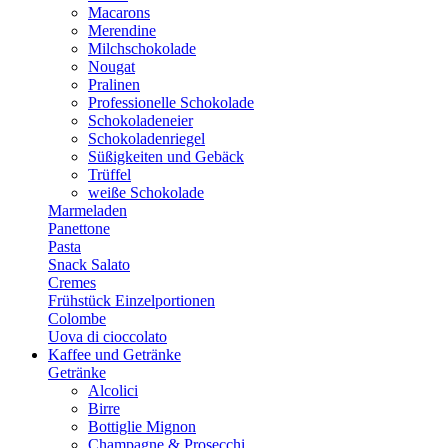
Macarons
Merendine
Milchschokolade
Nougat
Pralinen
Professionelle Schokolade
Schokoladeneier
Schokoladenriegel
Süßigkeiten und Gebäck
Trüffel
weiße Schokolade
Marmeladen
Panettone
Pasta
Snack Salato
Cremes
Frühstück Einzelportionen
Colombe
Uova di cioccolato
Kaffee und Getränke
Getränke
Alcolici
Birre
Bottiglie Mignon
Champagne & Prosecchi