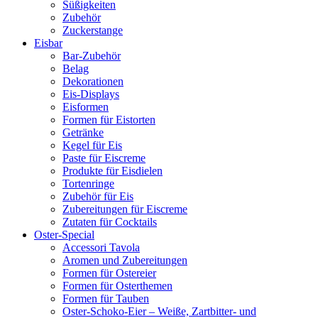
Süßigkeiten
Zubehör
Zuckerstange
Eisbar
Bar-Zubehör
Belag
Dekorationen
Eis-Displays
Eisformen
Formen für Eistorten
Getränke
Kegel für Eis
Paste für Eiscreme
Produkte für Eisdielen
Tortenringe
Zubehör für Eis
Zubereitungen für Eiscreme
Zutaten für Cocktails
Oster-Special
Accessori Tavola
Aromen und Zubereitungen
Formen für Ostereier
Formen für Osterthemen
Formen für Tauben
Oster-Schoko-Eier – Weiße, Zartbitter- und