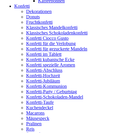
Kaffeebohnen
Konfetti
Dekorationen
Donuts
Fruchtkonfetti
Klassisches Mandelkonfetti
Klassisches Schokoladenkonfetti
Konfetti Ciocco Gusto
Konfetti für die Verlobung
Konfetti für gezuckerte Mandeln
Konfetti im Tablett
Konfetti kubanische Ecke
Konfetti spezielle Aromen
Konfetti-Abschluss
Konfetti-Hochzeit
Konfetti-Jubiläum
Konfetti-Kommunion
Konfetti-Party / Geburtstag
Konfetti-Schokoladen-Mandel
Konfetti-Taufe
Kuchendeckel
Macarons
Mäusespeck
Pralinen
Reis