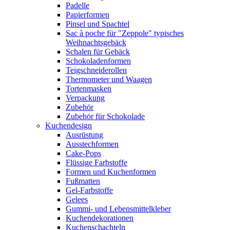
Padelle
Papierformen
Pinsel und Spachtel
Sac à poche für "Zeppole" typisches
Weihnachtsgebäck
Schalen für Gebäck
Schokoladenformen
Teigschneiderollen
Thermometer und Waagen
Tortenmasken
Verpackung
Zubehör
Zubehör für Schokolade
Kuchendesign
Ausrüstung
Ausstechformen
Cake-Pops
Flüssige Farbstoffe
Formen und Kuchenformen
Fußmatten
Gel-Farbstoffe
Gelees
Gummi- und Lebensmittelkleber
Kuchendekorationen
Kuchenschachteln