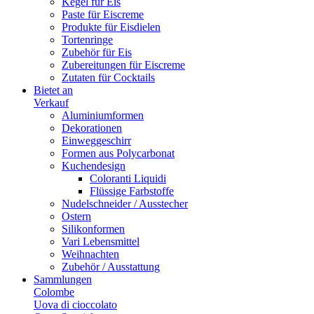
Kegel für Eis
Paste für Eiscreme
Produkte für Eisdielen
Tortenringe
Zubehör für Eis
Zubereitungen für Eiscreme
Zutaten für Cocktails
Bietet an
Verkauf
Aluminiumformen
Dekorationen
Einweggeschirr
Formen aus Polycarbonat
Kuchendesign
Coloranti Liquidi
Flüssige Farbstoffe
Nudelschneider / Ausstecher
Ostern
Silikonformen
Vari Lebensmittel
Weihnachten
Zubehör / Ausstattung
Sammlungen
Colombe
Uova di cioccolato