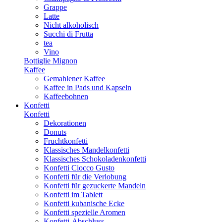
Grappe
Latte
Nicht alkoholisch
Succhi di Frutta
tea
Vino
Bottiglie Mignon
Kaffee
Gemahlener Kaffee
Kaffee in Pads und Kapseln
Kaffeebohnen
Konfetti
Konfetti
Dekorationen
Donuts
Fruchtkonfetti
Klassisches Mandelkonfetti
Klassisches Schokoladenkonfetti
Konfetti Ciocco Gusto
Konfetti für die Verlobung
Konfetti für gezuckerte Mandeln
Konfetti im Tablett
Konfetti kubanische Ecke
Konfetti spezielle Aromen
Konfetti-Abschluss