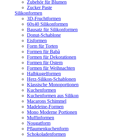
Zubehör für Blumen
Zucker Paste
Silikonformen
3D-Fruchtformen
60x40 Silikonformen
Bausatz für Silikonformen
Donut-Schablone
Eisformen
Form für Torten
Formen für Babà
Formen für Dekorationen
Formen für Ostern
Formen für Weihnachten
Halbkugelformen
Herz-Silikon-Schablonen
Klassische Monoportionen
Kuchenformen
Kuchenformen aus Silikon
Macarons Schimmel
Madeleine-Formen
Mono Moderne Portionen
Muffinformen
Nougatform
Pflaumenkuchenform
Schokoladenformen