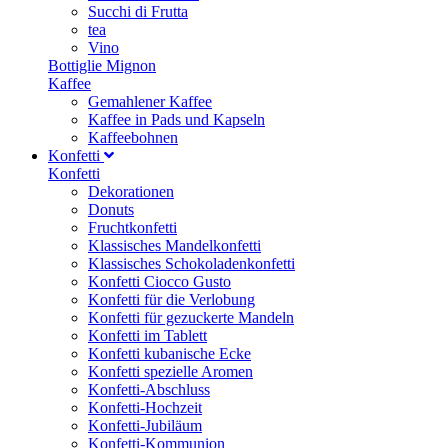
Succhi di Frutta
tea
Vino
Bottiglie Mignon
Kaffee
Gemahlener Kaffee
Kaffee in Pads und Kapseln
Kaffeebohnen
Konfetti
Konfetti
Dekorationen
Donuts
Fruchtkonfetti
Klassisches Mandelkonfetti
Klassisches Schokoladenkonfetti
Konfetti Ciocco Gusto
Konfetti für die Verlobung
Konfetti für gezuckerte Mandeln
Konfetti im Tablett
Konfetti kubanische Ecke
Konfetti spezielle Aromen
Konfetti-Abschluss
Konfetti-Hochzeit
Konfetti-Jubiläum
Konfetti-Kommunion