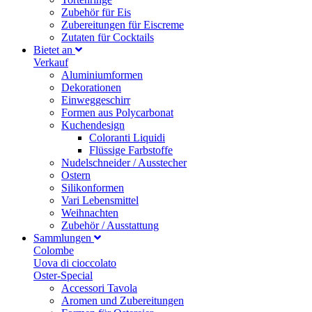
Zubehör für Eis
Zubereitungen für Eiscreme
Zutaten für Cocktails
Bietet an
Verkauf
Aluminiumformen
Dekorationen
Einweggeschirr
Formen aus Polycarbonat
Kuchendesign
Coloranti Liquidi
Flüssige Farbstoffe
Nudelschneider / Ausstecher
Ostern
Silikonformen
Vari Lebensmittel
Weihnachten
Zubehör / Ausstattung
Sammlungen
Colombe
Uova di cioccolato
Oster-Special
Accessori Tavola
Aromen und Zubereitungen