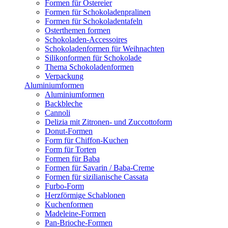
Formen für Ostereier
Formen für Schokoladenpralinen
Formen für Schokoladentafeln
Osterthemen formen
Schokoladen-Accessoires
Schokoladenformen für Weihnachten
Silikonformen für Schokolade
Thema Schokoladenformen
Verpackung
Aluminiumformen
Aluminiumformen
Backbleche
Cannoli
Delizia mit Zitronen- und Zuccottoform
Donut-Formen
Form für Chiffon-Kuchen
Form für Torten
Formen für Baba
Formen für Savarin / Baba-Creme
Formen für sizilianische Cassata
Furbo-Form
Herzförmige Schablonen
Kuchenformen
Madeleine-Formen
Pan-Brioche-Formen