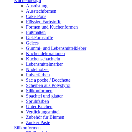
Kuchendesign
Ausrüstung
Ausstechformen
Cake-Pops
Flüssige Farbstoffe
Formen und Kuchenformen
Fußmatten
Gel-Farbstoffe
Gelees
Gummi- und Lebensmittelkleber
Kuchendekorationen
Kuchenschachteln
Lebensmittelmarker
Nudelhölzer
Pulverfarben
Sac a poche / Bocchette
Scheiben aus Polystyrol
Silikonformen
Spachtel und glatter
Sprühfarben
Unter Kuchen
Verdickungsmittel
Zubehör für Blumen
Zucker Paste
Silikonformen