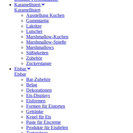
Karamellisiert
Karamellisiert
Ausstellung Kuchen
Gummiartig
Lakritze
Lutscher
Marshmallow-Kuchen
Marshmallow-Spieße
Marshmallows
Süßigkeiten
Zubehör
Zuckerstange
Eisbar
Eisbar
Bar-Zubehör
Belag
Dekorationen
Eis-Displays
Eisformen
Formen für Eistorten
Getränke
Kegel für Eis
Paste für Eiscreme
Produkte für Eisdielen
Tortenringe