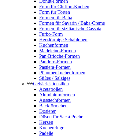
Donut-Formen
Form für Chiffon-Kuchen
Form für Torten
Formen für Baba
Formen für Savarin / Baba-Creme
Formen für sizilianische Cassata
Furbo-Form
Herzförmige Schablonen
Kuchenformen
Madeleine-Formen
Pan-Brioche-Formen
Pandoro-Formen
Pastiera-Formen
Pflaumenkuchenformen
Süßes / Salziges
Gebäck Utensilien
Acetatrollen
Aluminiumformen
Ausstechformen
Backförmchen
Dosierer
Düsen für Sac à Poche
Kerzen
Kuchenringe
Padelle