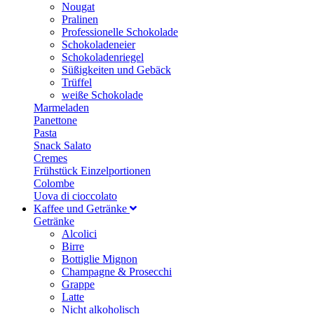
Nougat
Pralinen
Professionelle Schokolade
Schokoladeneier
Schokoladenriegel
Süßigkeiten und Gebäck
Trüffel
weiße Schokolade
Marmeladen
Panettone
Pasta
Snack Salato
Cremes
Frühstück Einzelportionen
Colombe
Uova di cioccolato
Kaffee und Getränke
Getränke
Alcolici
Birre
Bottiglie Mignon
Champagne & Prosecchi
Grappe
Latte
Nicht alkoholisch