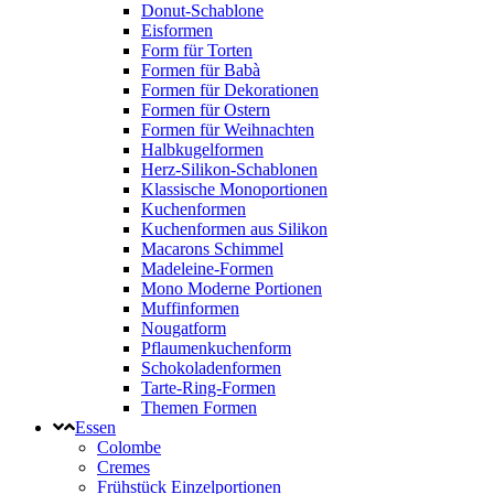
Donut-Schablone
Eisformen
Form für Torten
Formen für Babà
Formen für Dekorationen
Formen für Ostern
Formen für Weihnachten
Halbkugelformen
Herz-Silikon-Schablonen
Klassische Monoportionen
Kuchenformen
Kuchenformen aus Silikon
Macarons Schimmel
Madeleine-Formen
Mono Moderne Portionen
Muffinformen
Nougatform
Pflaumenkuchenform
Schokoladenformen
Tarte-Ring-Formen
Themen Formen
Essen
Colombe
Cremes
Frühstück Einzelportionen