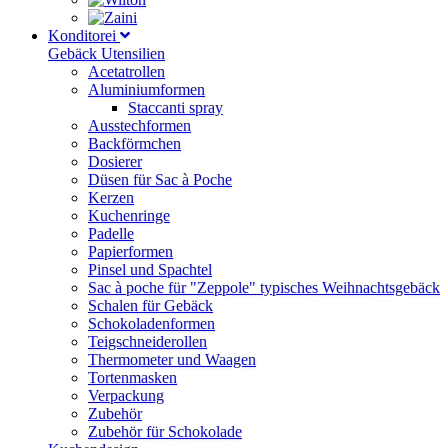
Konditorei
Gebäck Utensilien
Acetatrollen
Aluminiumformen
Staccanti spray
Ausstechformen
Backförmchen
Dosierer
Düsen für Sac à Poche
Kerzen
Kuchenringe
Padelle
Papierformen
Pinsel und Spachtel
Sac à poche für "Zeppole" typisches Weihnachtsgebäck
Schalen für Gebäck
Schokoladenformen
Teigschneiderollen
Thermometer und Waagen
Tortenmasken
Verpackung
Zubehör
Zubehör für Schokolade