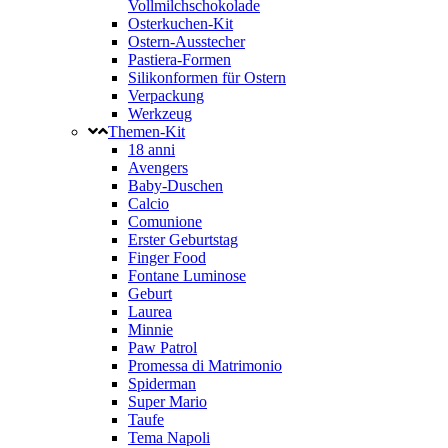
Vollmilchschokolade
Osterkuchen-Kit
Ostern-Ausstecher
Pastiera-Formen
Silikonformen für Ostern
Verpackung
Werkzeug
Themen-Kit
18 anni
Avengers
Baby-Duschen
Calcio
Comunione
Erster Geburtstag
Finger Food
Fontane Luminose
Geburt
Laurea
Minnie
Paw Patrol
Promessa di Matrimonio
Spiderman
Super Mario
Taufe
Tema Napoli