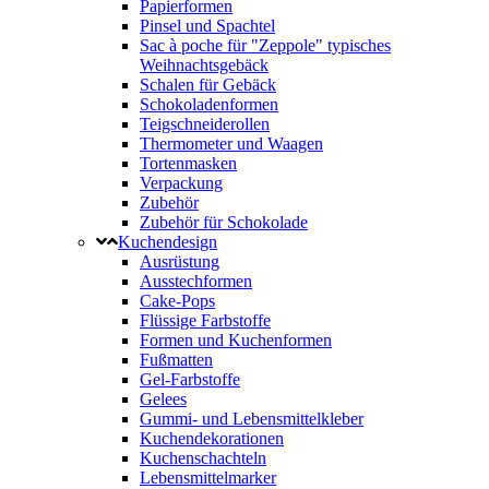
Papierformen
Pinsel und Spachtel
Sac à poche für "Zeppole" typisches
Weihnachtsgebäck
Schalen für Gebäck
Schokoladenformen
Teigschneiderollen
Thermometer und Waagen
Tortenmasken
Verpackung
Zubehör
Zubehör für Schokolade
Kuchendesign
Ausrüstung
Ausstechformen
Cake-Pops
Flüssige Farbstoffe
Formen und Kuchenformen
Fußmatten
Gel-Farbstoffe
Gelees
Gummi- und Lebensmittelkleber
Kuchendekorationen
Kuchenschachteln
Lebensmittelmarker