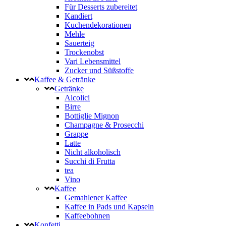
Für Desserts zubereitet
Kandiert
Kuchendekorationen
Mehle
Sauerteig
Trockenobst
Vari Lebensmittel
Zucker und Süßstoffe
Kaffee & Getränke
Getränke
Alcolici
Birre
Bottiglie Mignon
Champagne & Prosecchi
Grappe
Latte
Nicht alkoholisch
Succhi di Frutta
tea
Vino
Kaffee
Gemahlener Kaffee
Kaffee in Pads und Kapseln
Kaffeebohnen
Konfetti