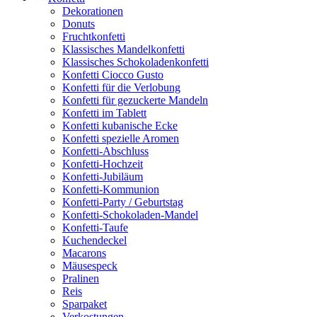
Dekorationen
Donuts
Fruchtkonfetti
Klassisches Mandelkonfetti
Klassisches Schokoladenkonfetti
Konfetti Ciocco Gusto
Konfetti für die Verlobung
Konfetti für gezuckerte Mandeln
Konfetti im Tablett
Konfetti kubanische Ecke
Konfetti spezielle Aromen
Konfetti-Abschluss
Konfetti-Hochzeit
Konfetti-Jubiläum
Konfetti-Kommunion
Konfetti-Party / Geburtstag
Konfetti-Schokoladen-Mandel
Konfetti-Taufe
Kuchendeckel
Macarons
Mäusespeck
Pralinen
Reis
Sparpaket
Verkostungen