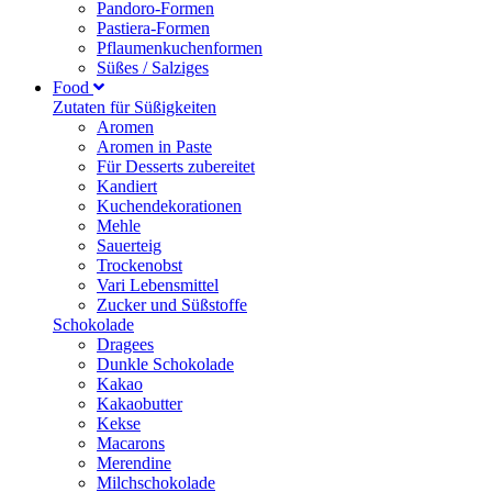
Pandoro-Formen
Pastiera-Formen
Pflaumenkuchenformen
Süßes / Salziges
Food
Zutaten für Süßigkeiten
Aromen
Aromen in Paste
Für Desserts zubereitet
Kandiert
Kuchendekorationen
Mehle
Sauerteig
Trockenobst
Vari Lebensmittel
Zucker und Süßstoffe
Schokolade
Dragees
Dunkle Schokolade
Kakao
Kakaobutter
Kekse
Macarons
Merendine
Milchschokolade