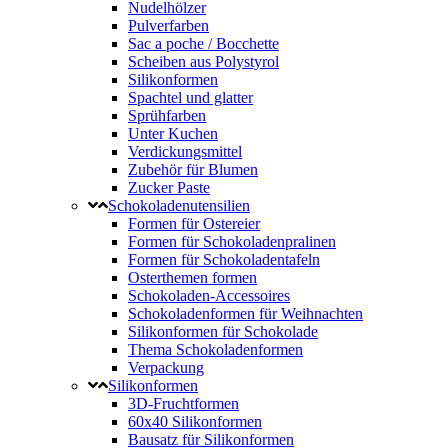
Nudelhölzer
Pulverfarben
Sac a poche / Bocchette
Scheiben aus Polystyrol
Silikonformen
Spachtel und glatter
Sprühfarben
Unter Kuchen
Verdickungsmittel
Zubehör für Blumen
Zucker Paste
Schokoladenutensilien
Formen für Ostereier
Formen für Schokoladenpralinen
Formen für Schokoladentafeln
Osterthemen formen
Schokoladen-Accessoires
Schokoladenformen für Weihnachten
Silikonformen für Schokolade
Thema Schokoladenformen
Verpackung
Silikonformen
3D-Fruchtformen
60x40 Silikonformen
Bausatz für Silikonformen