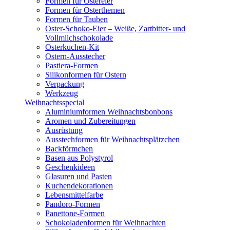
Formen für Ostereier
Formen für Osterthemen
Formen für Tauben
Oster-Schoko-Eier – Weiße, Zartbitter- und
Vollmilchschokolade
Osterkuchen-Kit
Ostern-Ausstecher
Pastiera-Formen
Silikonformen für Ostern
Verpackung
Werkzeug
Weihnachtsspecial
Aluminiumformen Weihnachtsbonbons
Aromen und Zubereitungen
Ausrüstung
Ausstechformen für Weihnachtsplätzchen
Backförmchen
Basen aus Polystyrol
Geschenkideen
Glasuren und Pasten
Kuchendekorationen
Lebensmittelfarbe
Pandoro-Formen
Panettone-Formen
Schokoladenformen für Weihnachten