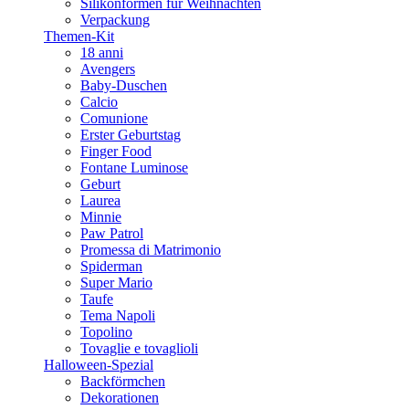
Silikonformen für Weihnachten
Verpackung
Themen-Kit
18 anni
Avengers
Baby-Duschen
Calcio
Comunione
Erster Geburtstag
Finger Food
Fontane Luminose
Geburt
Laurea
Minnie
Paw Patrol
Promessa di Matrimonio
Spiderman
Super Mario
Taufe
Tema Napoli
Topolino
Tovaglie e tovaglioli
Halloween-Spezial
Backförmchen
Dekorationen