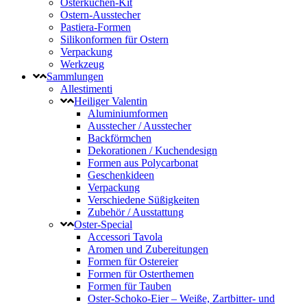
Osterkuchen-Kit
Ostern-Ausstecher
Pastiera-Formen
Silikonformen für Ostern
Verpackung
Werkzeug
Sammlungen
Allestimenti
Heiliger Valentin
Aluminiumformen
Ausstecher / Ausstecher
Backförmchen
Dekorationen / Kuchendesign
Formen aus Polycarbonat
Geschenkideen
Verpackung
Verschiedene Süßigkeiten
Zubehör / Ausstattung
Oster-Special
Accessori Tavola
Aromen und Zubereitungen
Formen für Ostereier
Formen für Osterthemen
Formen für Tauben
Oster-Schoko-Eier – Weiße, Zartbitter- und