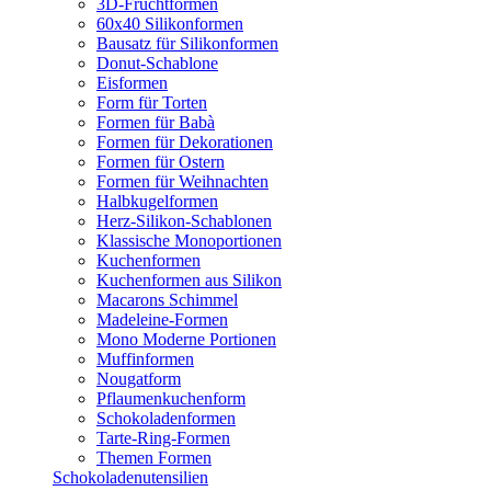
3D-Fruchtformen
60x40 Silikonformen
Bausatz für Silikonformen
Donut-Schablone
Eisformen
Form für Torten
Formen für Babà
Formen für Dekorationen
Formen für Ostern
Formen für Weihnachten
Halbkugelformen
Herz-Silikon-Schablonen
Klassische Monoportionen
Kuchenformen
Kuchenformen aus Silikon
Macarons Schimmel
Madeleine-Formen
Mono Moderne Portionen
Muffinformen
Nougatform
Pflaumenkuchenform
Schokoladenformen
Tarte-Ring-Formen
Themen Formen
Schokoladenutensilien