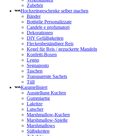
Zubehör
Hochzeitsgeschenke selber machen
Bänder
Bottiglie Personalizzate
Candele e profumatori
Dekorationen
DIY Gefälligkeiten
Fleckenbeständiger Reis
Kegel für Reis / gezuckerte Mandeln
Konfetti-Boxen
Legno
Segnaposto
Taschen
Transparente Sachets
Tüll
Karamellisiert
Ausstellung Kuchen
Gummiartig
Lakritze
Lutscher
Marshmallow-Kuchen
Marshmallow-Spieße
Marshmallows
Süßigkeiten