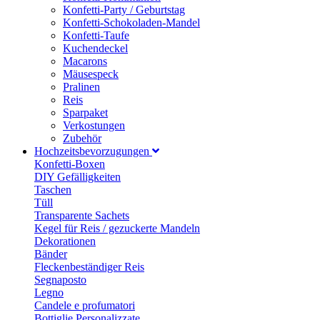
Konfetti-Party / Geburtstag
Konfetti-Schokoladen-Mandel
Konfetti-Taufe
Kuchendeckel
Macarons
Mäusespeck
Pralinen
Reis
Sparpaket
Verkostungen
Zubehör
Hochzeitsbevorzugungen
Konfetti-Boxen
DIY Gefälligkeiten
Taschen
Tüll
Transparente Sachets
Kegel für Reis / gezuckerte Mandeln
Dekorationen
Bänder
Fleckenbeständiger Reis
Segnaposto
Legno
Candele e profumatori
Bottiglie Personalizzate