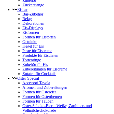
Zubehör
Zuckerstange
Eisbar
Bar-Zubehör
Belag
Dekorationen
Eis-Displays
Eisformen
Formen für Eistorten
Getränke
Kegel für Eis
Paste für Eiscreme
Produkte für Eisdielen
Tortenringe
Zubehör für Eis
Zubereitungen für Eiscreme
Zutaten für Cocktails
Oster-Special
Accessori Tavola
Aromen und Zubereitungen
Formen für Ostereier
Formen für Osterthemen
Formen für Tauben
Oster-Schoko-Eier – Weiße, Zartbitter- und
Vollmilchschokolade