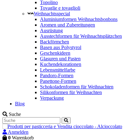
Topolino
Tovaglie e tovaglioli
Weihnachtsspecial
Aluminiumformen Weihnachtsbonbons
Aromen und Zubereitungen
Ausrüstung
Ausstechformen für Weihnachtsplätzchen
Backförmchen
Basen aus Polystyrol
Geschenkideen
Glasuren und Pasten
Kuchendekorationen
Lebensmittelfarbe
Pandoro-Formen
Panettone-Formen
Schokoladenformen für Weihnachten
Silikonformen für Weihnachten
Verpackung
Blog
Suche
Anmelden
0
Warenkorb