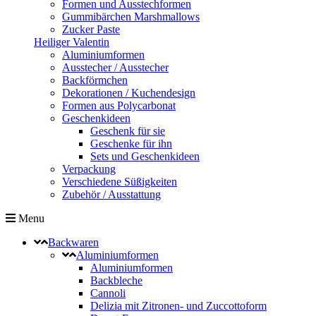
Formen und Ausstechformen
Gummibärchen Marshmallows
Zucker Paste
Heiliger Valentin
Aluminiumformen
Ausstecher / Ausstecher
Backförmchen
Dekorationen / Kuchendesign
Formen aus Polycarbonat
Geschenkideen
Geschenk für sie
Geschenke für ihn
Sets und Geschenkideen
Verpackung
Verschiedene Süßigkeiten
Zubehör / Ausstattung
Menu
Backwaren
Aluminiumformen
Aluminiumformen
Backbleche
Cannoli
Delizia mit Zitronen- und Zuccottoform