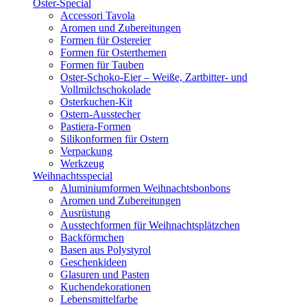
Oster-Special
Accessori Tavola
Aromen und Zubereitungen
Formen für Ostereier
Formen für Osterthemen
Formen für Tauben
Oster-Schoko-Eier – Weiße, Zartbitter- und
Vollmilchschokolade
Osterkuchen-Kit
Ostern-Ausstecher
Pastiera-Formen
Silikonformen für Ostern
Verpackung
Werkzeug
Weihnachtsspecial
Aluminiumformen Weihnachtsbonbons
Aromen und Zubereitungen
Ausrüstung
Ausstechformen für Weihnachtsplätzchen
Backförmchen
Basen aus Polystyrol
Geschenkideen
Glasuren und Pasten
Kuchendekorationen
Lebensmittelfarbe