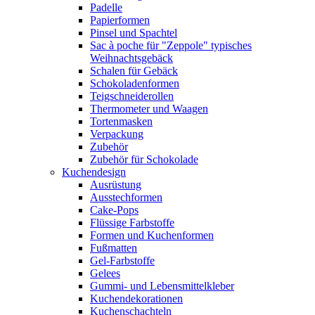
Padelle
Papierformen
Pinsel und Spachtel
Sac à poche für "Zeppole" typisches
Weihnachtsgebäck
Schalen für Gebäck
Schokoladenformen
Teigschneiderollen
Thermometer und Waagen
Tortenmasken
Verpackung
Zubehör
Zubehör für Schokolade
Kuchendesign
Ausrüstung
Ausstechformen
Cake-Pops
Flüssige Farbstoffe
Formen und Kuchenformen
Fußmatten
Gel-Farbstoffe
Gelees
Gummi- und Lebensmittelkleber
Kuchendekorationen
Kuchenschachteln