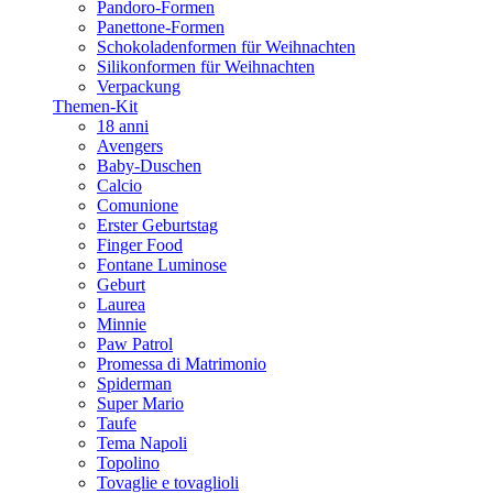
Pandoro-Formen
Panettone-Formen
Schokoladenformen für Weihnachten
Silikonformen für Weihnachten
Verpackung
Themen-Kit
18 anni
Avengers
Baby-Duschen
Calcio
Comunione
Erster Geburtstag
Finger Food
Fontane Luminose
Geburt
Laurea
Minnie
Paw Patrol
Promessa di Matrimonio
Spiderman
Super Mario
Taufe
Tema Napoli
Topolino
Tovaglie e tovaglioli