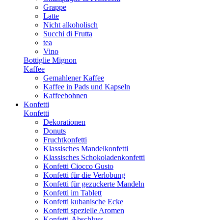
Grappe
Latte
Nicht alkoholisch
Succhi di Frutta
tea
Vino
Bottiglie Mignon
Kaffee
Gemahlener Kaffee
Kaffee in Pads und Kapseln
Kaffeebohnen
Konfetti
Konfetti
Dekorationen
Donuts
Fruchtkonfetti
Klassisches Mandelkonfetti
Klassisches Schokoladenkonfetti
Konfetti Ciocco Gusto
Konfetti für die Verlobung
Konfetti für gezuckerte Mandeln
Konfetti im Tablett
Konfetti kubanische Ecke
Konfetti spezielle Aromen
Konfetti-Abschluss