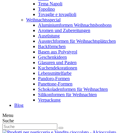
Tema Napoli
Topolino
Tovaglie e tovaglioli
Weihnachtsspecial
Aluminiumformen Weihnachtsbonbons
Aromen und Zubereitungen
Ausrüstung
Ausstechformen für Weihnachtsplätzchen
Backförmchen
Basen aus Polystyrol
Geschenkideen
Glasuren und Pasten
Kuchendekorationen
Lebensmittelfarbe
Pandoro-Formen
Panettone-Formen
Schokoladenformen für Weihnachten
Silikonformen für Weihnachten
Verpackung
Blog
Menu
Suche