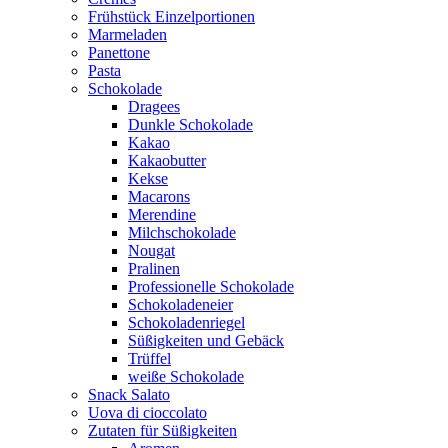
Frühstück Einzelportionen
Marmeladen
Panettone
Pasta
Schokolade
Dragees
Dunkle Schokolade
Kakao
Kakaobutter
Kekse
Macarons
Merendine
Milchschokolade
Nougat
Pralinen
Professionelle Schokolade
Schokoladeneier
Schokoladenriegel
Süßigkeiten und Gebäck
Trüffel
weiße Schokolade
Snack Salato
Uova di cioccolato
Zutaten für Süßigkeiten