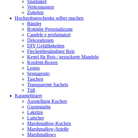
Sparpaket
Verkostungen
Zubehör
Hochzeitsgeschenke selber machen
Bänder
Bottiglie Personalizzate
Candele e profumatori
Dekorationen
DIY Gefälligkeiten
Fleckenbeständiger Reis
Kegel für Reis / gezuckerte Mandeln
Konfetti-Boxen
Legno
Segnaposto
Taschen
Transparente Sachets
Tüll
Karamellisiert
Ausstellung Kuchen
Gummiartig
Lakritze
Lutscher
Marshmallow-Kuchen
Marshmallow-Spieße
Marshmallows