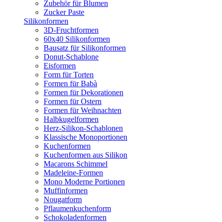
Zubehör für Blumen
Zucker Paste
Silikonformen
3D-Fruchtformen
60x40 Silikonformen
Bausatz für Silikonformen
Donut-Schablone
Eisformen
Form für Torten
Formen für Babà
Formen für Dekorationen
Formen für Ostern
Formen für Weihnachten
Halbkugelformen
Herz-Silikon-Schablonen
Klassische Monoportionen
Kuchenformen
Kuchenformen aus Silikon
Macarons Schimmel
Madeleine-Formen
Mono Moderne Portionen
Muffinformen
Nougatform
Pflaumenkuchenform
Schokoladenformen