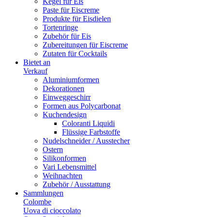
Kegel für Eis
Paste für Eiscreme
Produkte für Eisdielen
Tortenringe
Zubehör für Eis
Zubereitungen für Eiscreme
Zutaten für Cocktails
Bietet an
Verkauf
Aluminiumformen
Dekorationen
Einweggeschirr
Formen aus Polycarbonat
Kuchendesign
Coloranti Liquidi
Flüssige Farbstoffe
Nudelschneider / Ausstecher
Ostern
Silikonformen
Vari Lebensmittel
Weihnachten
Zubehör / Ausstattung
Sammlungen
Colombe
Uova di cioccolato