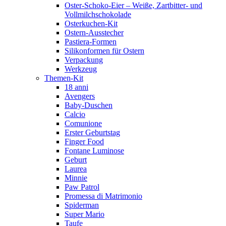
Oster-Schoko-Eier – Weiße, Zartbitter- und
Vollmilchschokolade
Osterkuchen-Kit
Ostern-Ausstecher
Pastiera-Formen
Silikonformen für Ostern
Verpackung
Werkzeug
Themen-Kit
18 anni
Avengers
Baby-Duschen
Calcio
Comunione
Erster Geburtstag
Finger Food
Fontane Luminose
Geburt
Laurea
Minnie
Paw Patrol
Promessa di Matrimonio
Spiderman
Super Mario
Taufe