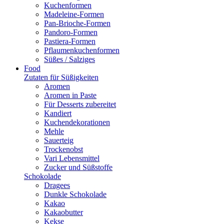
Kuchenformen
Madeleine-Formen
Pan-Brioche-Formen
Pandoro-Formen
Pastiera-Formen
Pflaumenkuchenformen
Süßes / Salziges
Food
Zutaten für Süßigkeiten
Aromen
Aromen in Paste
Für Desserts zubereitet
Kandiert
Kuchendekorationen
Mehle
Sauerteig
Trockenobst
Vari Lebensmittel
Zucker und Süßstoffe
Schokolade
Dragees
Dunkle Schokolade
Kakao
Kakaobutter
Kekse