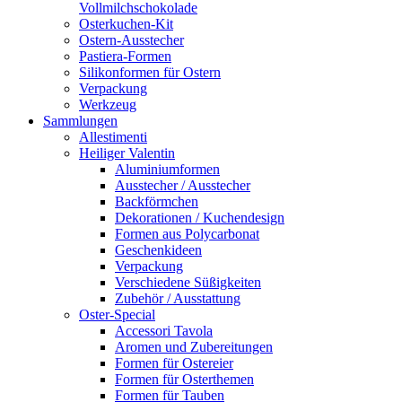
Vollmilchschokolade
Osterkuchen-Kit
Ostern-Ausstecher
Pastiera-Formen
Silikonformen für Ostern
Verpackung
Werkzeug
Sammlungen
Allestimenti
Heiliger Valentin
Aluminiumformen
Ausstecher / Ausstecher
Backförmchen
Dekorationen / Kuchendesign
Formen aus Polycarbonat
Geschenkideen
Verpackung
Verschiedene Süßigkeiten
Zubehör / Ausstattung
Oster-Special
Accessori Tavola
Aromen und Zubereitungen
Formen für Ostereier
Formen für Osterthemen
Formen für Tauben