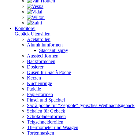
Konditorei
Gebäck Utensilien
Acetatrollen
Aluminiumformen
Staccanti spray
Ausstechformen
Backförmchen
Dosierer
Düsen für Sac à Poche
Kerzen
Kuchenringe
Padelle
Papierformen
Pinsel und Spachtel
Sac à poche für "Zeppole" typisches Weihnachtsgebäck
Schalen für Gebäck
Schokoladenformen
Teigschneiderollen
Thermometer und Waagen
Tortenmasken