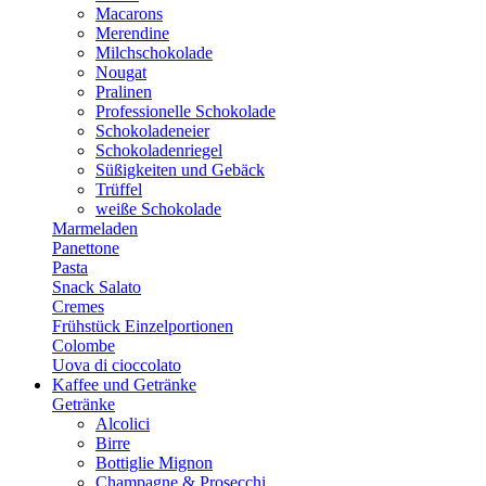
Macarons
Merendine
Milchschokolade
Nougat
Pralinen
Professionelle Schokolade
Schokoladeneier
Schokoladenriegel
Süßigkeiten und Gebäck
Trüffel
weiße Schokolade
Marmeladen
Panettone
Pasta
Snack Salato
Cremes
Frühstück Einzelportionen
Colombe
Uova di cioccolato
Kaffee und Getränke
Getränke
Alcolici
Birre
Bottiglie Mignon
Champagne & Prosecchi