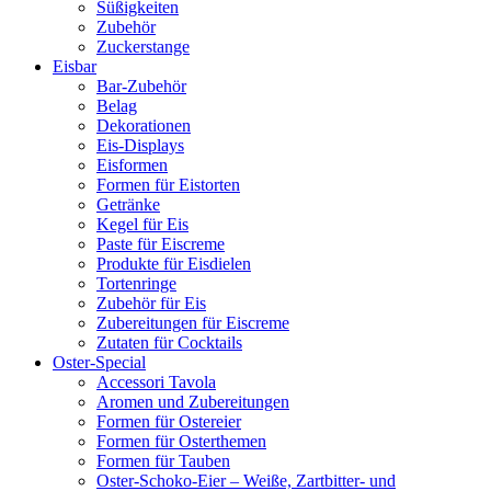
Süßigkeiten
Zubehör
Zuckerstange
Eisbar
Bar-Zubehör
Belag
Dekorationen
Eis-Displays
Eisformen
Formen für Eistorten
Getränke
Kegel für Eis
Paste für Eiscreme
Produkte für Eisdielen
Tortenringe
Zubehör für Eis
Zubereitungen für Eiscreme
Zutaten für Cocktails
Oster-Special
Accessori Tavola
Aromen und Zubereitungen
Formen für Ostereier
Formen für Osterthemen
Formen für Tauben
Oster-Schoko-Eier – Weiße, Zartbitter- und