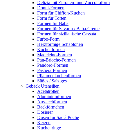
Delizia mit Zitronen- und Zuccottoform
Donut-Formen
Form für Chiffon-Kuchen
Form für Torten
Formen für Baba
Formen für Savarin / Baba-Creme
Formen für sizilianische Cassata
Furbo-Form
Herzförmige Schablonen
Kuchenformen
Madeleine-Formen
Pan-Brioche-Formen
Pandoro-Formen
Pastiera-Formen
Pflaumenkuchenformen
Süßes / Salziges
Gebäck Utensilien
Acetatrollen
Aluminiumformen
Ausstechformen
Backförmchen
Dosierer
Düsen für Sac à Poche
Kerzen
Kuchenringe