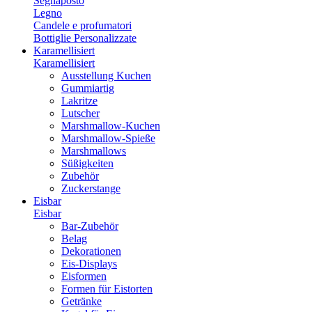
Segnaposto
Legno
Candele e profumatori
Bottiglie Personalizzate
Karamellisiert
Karamellisiert
Ausstellung Kuchen
Gummiartig
Lakritze
Lutscher
Marshmallow-Kuchen
Marshmallow-Spieße
Marshmallows
Süßigkeiten
Zubehör
Zuckerstange
Eisbar
Eisbar
Bar-Zubehör
Belag
Dekorationen
Eis-Displays
Eisformen
Formen für Eistorten
Getränke