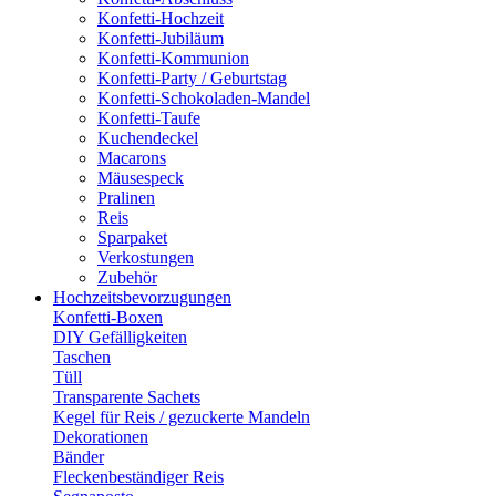
Konfetti-Hochzeit
Konfetti-Jubiläum
Konfetti-Kommunion
Konfetti-Party / Geburtstag
Konfetti-Schokoladen-Mandel
Konfetti-Taufe
Kuchendeckel
Macarons
Mäusespeck
Pralinen
Reis
Sparpaket
Verkostungen
Zubehör
Hochzeitsbevorzugungen
Konfetti-Boxen
DIY Gefälligkeiten
Taschen
Tüll
Transparente Sachets
Kegel für Reis / gezuckerte Mandeln
Dekorationen
Bänder
Fleckenbeständiger Reis