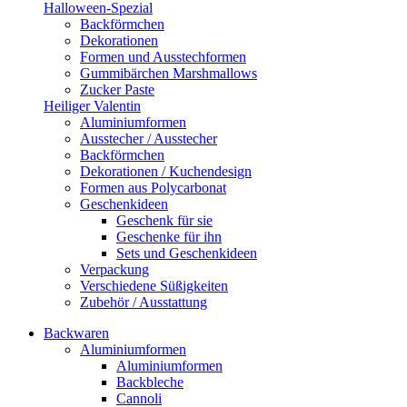
Halloween-Spezial
Backförmchen
Dekorationen
Formen und Ausstechformen
Gummibärchen Marshmallows
Zucker Paste
Heiliger Valentin
Aluminiumformen
Ausstecher / Ausstecher
Backförmchen
Dekorationen / Kuchendesign
Formen aus Polycarbonat
Geschenkideen
Geschenk für sie
Geschenke für ihn
Sets und Geschenkideen
Verpackung
Verschiedene Süßigkeiten
Zubehör / Ausstattung
Backwaren
Aluminiumformen
Aluminiumformen
Backbleche
Cannoli