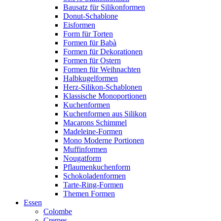
Bausatz für Silikonformen
Donut-Schablone
Eisformen
Form für Torten
Formen für Babà
Formen für Dekorationen
Formen für Ostern
Formen für Weihnachten
Halbkugelformen
Herz-Silikon-Schablonen
Klassische Monoportionen
Kuchenformen
Kuchenformen aus Silikon
Macarons Schimmel
Madeleine-Formen
Mono Moderne Portionen
Muffinformen
Nougatform
Pflaumenkuchenform
Schokoladenformen
Tarte-Ring-Formen
Themen Formen
Essen
Colombe
Cremes