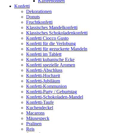
Kaffeebohnen
Konfetti
Dekorationen
Donuts
Fruchtkonfetti
Klassisches Mandelkonfetti
Klassisches Schokoladenkonfetti
Konfetti Ciocco Gusto
Konfetti für die Verlobung
Konfetti für gezuckerte Mandeln
Konfetti im Tablett
Konfetti kubanische Ecke
Konfetti spezielle Aromen
Konfetti-Abschluss
Konfetti-Hochzeit
Konfetti-Jubiläum
Konfetti-Kommunion
Konfetti-Party / Geburtstag
Konfetti-Schokoladen-Mandel
Konfetti-Taufe
Kuchendeckel
Macarons
Mäusespeck
Pralinen
Reis