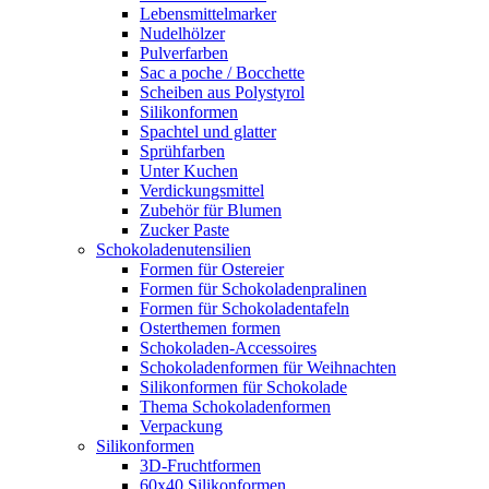
Lebensmittelmarker
Nudelhölzer
Pulverfarben
Sac a poche / Bocchette
Scheiben aus Polystyrol
Silikonformen
Spachtel und glatter
Sprühfarben
Unter Kuchen
Verdickungsmittel
Zubehör für Blumen
Zucker Paste
Schokoladenutensilien
Formen für Ostereier
Formen für Schokoladenpralinen
Formen für Schokoladentafeln
Osterthemen formen
Schokoladen-Accessoires
Schokoladenformen für Weihnachten
Silikonformen für Schokolade
Thema Schokoladenformen
Verpackung
Silikonformen
3D-Fruchtformen
60x40 Silikonformen