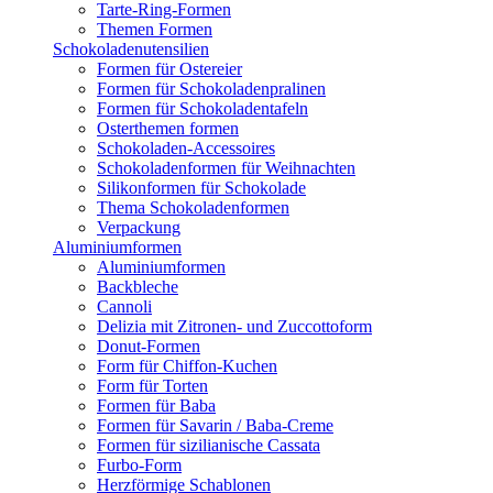
Tarte-Ring-Formen
Themen Formen
Schokoladenutensilien
Formen für Ostereier
Formen für Schokoladenpralinen
Formen für Schokoladentafeln
Osterthemen formen
Schokoladen-Accessoires
Schokoladenformen für Weihnachten
Silikonformen für Schokolade
Thema Schokoladenformen
Verpackung
Aluminiumformen
Aluminiumformen
Backbleche
Cannoli
Delizia mit Zitronen- und Zuccottoform
Donut-Formen
Form für Chiffon-Kuchen
Form für Torten
Formen für Baba
Formen für Savarin / Baba-Creme
Formen für sizilianische Cassata
Furbo-Form
Herzförmige Schablonen