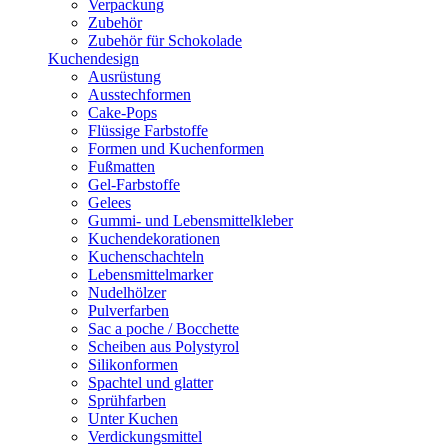
Verpackung
Zubehör
Zubehör für Schokolade
Kuchendesign
Ausrüstung
Ausstechformen
Cake-Pops
Flüssige Farbstoffe
Formen und Kuchenformen
Fußmatten
Gel-Farbstoffe
Gelees
Gummi- und Lebensmittelkleber
Kuchendekorationen
Kuchenschachteln
Lebensmittelmarker
Nudelhölzer
Pulverfarben
Sac a poche / Bocchette
Scheiben aus Polystyrol
Silikonformen
Spachtel und glatter
Sprühfarben
Unter Kuchen
Verdickungsmittel