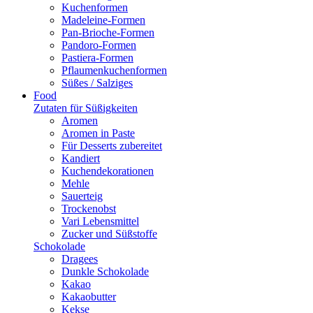
Kuchenformen
Madeleine-Formen
Pan-Brioche-Formen
Pandoro-Formen
Pastiera-Formen
Pflaumenkuchenformen
Süßes / Salziges
Food
Zutaten für Süßigkeiten
Aromen
Aromen in Paste
Für Desserts zubereitet
Kandiert
Kuchendekorationen
Mehle
Sauerteig
Trockenobst
Vari Lebensmittel
Zucker und Süßstoffe
Schokolade
Dragees
Dunkle Schokolade
Kakao
Kakaobutter
Kekse