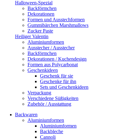
Halloween-Spezial
Backförmchen
Dekorationen
Formen und Ausstechformen
Gummibärchen Marshmallows
Zucker Paste
Heiliger Valentin
Aluminiumformen
Ausstecher / Ausstecher
Backförmchen
Dekorationen / Kuchendesign
Formen aus Polycarbonat
Geschenkideen
Geschenk für sie
Geschenke für ihn
Sets und Geschenkideen
Verpackung
Verschiedene Süßigkeiten
Zubehör / Ausstattung
Backwaren
Aluminiumformen
Aluminiumformen
Backbleche
Cannoli