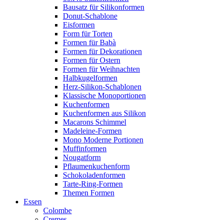
Bausatz für Silikonformen
Donut-Schablone
Eisformen
Form für Torten
Formen für Babà
Formen für Dekorationen
Formen für Ostern
Formen für Weihnachten
Halbkugelformen
Herz-Silikon-Schablonen
Klassische Monoportionen
Kuchenformen
Kuchenformen aus Silikon
Macarons Schimmel
Madeleine-Formen
Mono Moderne Portionen
Muffinformen
Nougatform
Pflaumenkuchenform
Schokoladenformen
Tarte-Ring-Formen
Themen Formen
Essen
Colombe
Cremes