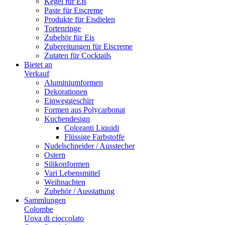
Kegel für Eis
Paste für Eiscreme
Produkte für Eisdielen
Tortenringe
Zubehör für Eis
Zubereitungen für Eiscreme
Zutaten für Cocktails
Bietet an
Verkauf
Aluminiumformen
Dekorationen
Einweggeschirr
Formen aus Polycarbonat
Kuchendesign
Coloranti Liquidi
Flüssige Farbstoffe
Nudelschneider / Ausstecher
Ostern
Silikonformen
Vari Lebensmittel
Weihnachten
Zubehör / Ausstattung
Sammlungen
Colombe
Uova di cioccolato