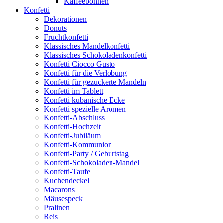
Kaffeebohnen
Konfetti
Dekorationen
Donuts
Fruchtkonfetti
Klassisches Mandelkonfetti
Klassisches Schokoladenkonfetti
Konfetti Ciocco Gusto
Konfetti für die Verlobung
Konfetti für gezuckerte Mandeln
Konfetti im Tablett
Konfetti kubanische Ecke
Konfetti spezielle Aromen
Konfetti-Abschluss
Konfetti-Hochzeit
Konfetti-Jubiläum
Konfetti-Kommunion
Konfetti-Party / Geburtstag
Konfetti-Schokoladen-Mandel
Konfetti-Taufe
Kuchendeckel
Macarons
Mäusespeck
Pralinen
Reis