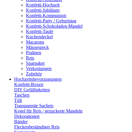
Konfetti-Hochzeit
Konfetti-Jubiläum
Konfetti-Kommunion
Konfetti-Party / Geburtstag
Konfetti-Schokoladen-Mandel
Konfetti-Taufe
Kuchendeckel
Macarons
Mäusespeck
Pralinen
Reis
Sparpaket
Verkostungen
Zubehör
Hochzeitsbevorzugungen
Konfetti-Boxen
DIY Gefälligkeiten
Taschen
Tüll
Transparente Sachets
Kegel für Reis / gezuckerte Mandeln
Dekorationen
Bänder
Fleckenbeständiger Reis