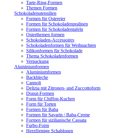
Tarte-Ring-Formen
Themen Formen
Schokoladenutensilien
Formen für Ostereier
Formen für Schokoladenpralinen
Formen für Schokoladentafeln
Osterthemen formen
Schokoladen-Accessoires
Schokoladenformen für Weihnachten
Silikonformen für Schokolade
Thema Schokoladenformen
Verpackung
Aluminiumformen
Aluminiumformen
Backbleche
Cannoli
Delizia mit Zitronen- und Zuccottoform
Donut-Formen
Form für Chiffon-Kuchen
Form für Torten
Formen für Baba
Formen für Savarin / Baba-Creme
Formen für sizilianische Cassata
Furbo-Form
Herzförmige Schablonen