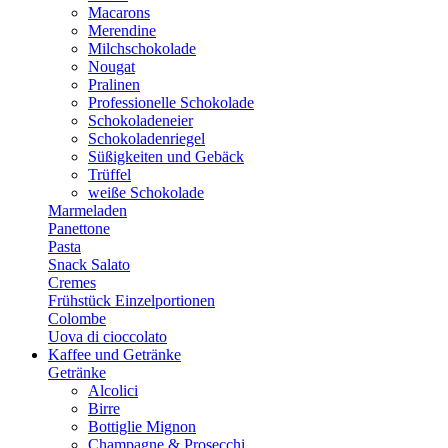
Macarons
Merendine
Milchschokolade
Nougat
Pralinen
Professionelle Schokolade
Schokoladeneier
Schokoladenriegel
Süßigkeiten und Gebäck
Trüffel
weiße Schokolade
Marmeladen
Panettone
Pasta
Snack Salato
Cremes
Frühstück Einzelportionen
Colombe
Uova di cioccolato
Kaffee und Getränke
Getränke
Alcolici
Birre
Bottiglie Mignon
Champagne & Prosecchi