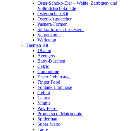
Oster-Schoko-Eier – Weiße, Zartbitter- und
Vollmilchschokolade
Osterkuchen-Kit
Ostern-Ausstecher
Pastiera-Formen
Silikonformen für Ostern
Verpackung
Werkzeug
Themen-Kit
18 anni
Avengers
Baby-Duschen
Calcio
Comunione
Erster Geburtstag
Finger Food
Fontane Luminose
Geburt
Laurea
Minnie
Paw Patrol
Promessa di Matrimonio
Spiderman
Super Mario
Taufe