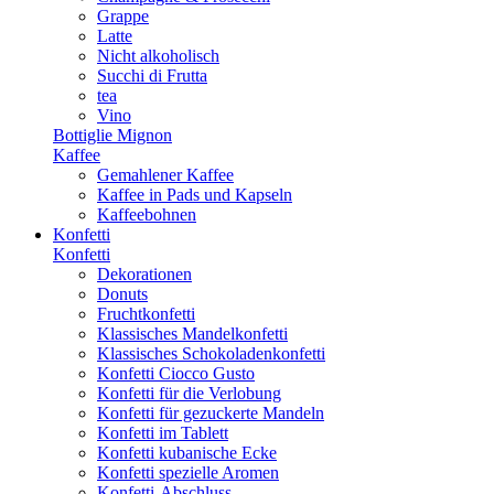
Grappe
Latte
Nicht alkoholisch
Succhi di Frutta
tea
Vino
Bottiglie Mignon
Kaffee
Gemahlener Kaffee
Kaffee in Pads und Kapseln
Kaffeebohnen
Konfetti
Konfetti
Dekorationen
Donuts
Fruchtkonfetti
Klassisches Mandelkonfetti
Klassisches Schokoladenkonfetti
Konfetti Ciocco Gusto
Konfetti für die Verlobung
Konfetti für gezuckerte Mandeln
Konfetti im Tablett
Konfetti kubanische Ecke
Konfetti spezielle Aromen
Konfetti-Abschluss