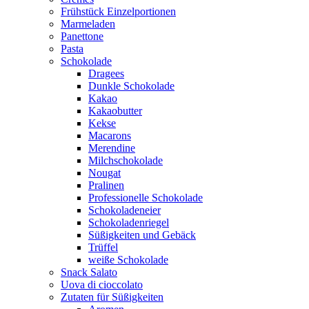
Frühstück Einzelportionen
Marmeladen
Panettone
Pasta
Schokolade
Dragees
Dunkle Schokolade
Kakao
Kakaobutter
Kekse
Macarons
Merendine
Milchschokolade
Nougat
Pralinen
Professionelle Schokolade
Schokoladeneier
Schokoladenriegel
Süßigkeiten und Gebäck
Trüffel
weiße Schokolade
Snack Salato
Uova di cioccolato
Zutaten für Süßigkeiten