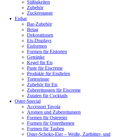
Süßigkeiten
Zubehör
Zuckerstange
Eisbar
Bar-Zubehör
Belag
Dekorationen
Eis-Displays
Eisformen
Formen für Eistorten
Getränke
Kegel für Eis
Paste für Eiscreme
Produkte für Eisdielen
Tortenringe
Zubehör für Eis
Zubereitungen für Eiscreme
Zutaten für Cocktails
Oster-Special
Accessori Tavola
Aromen und Zubereitungen
Formen für Ostereier
Formen für Osterthemen
Formen für Tauben
Oster-Schoko-Eier – Weiße, Zartbitter- und