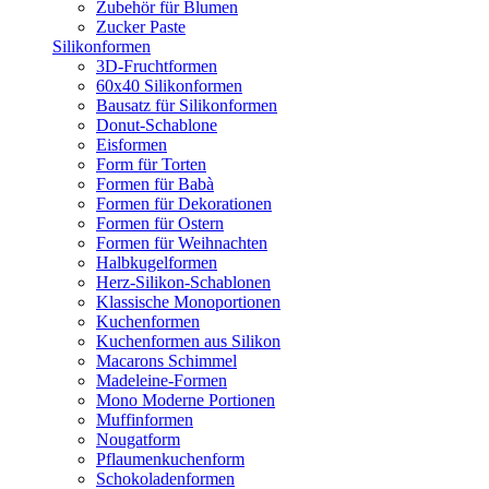
Zubehör für Blumen
Zucker Paste
Silikonformen
3D-Fruchtformen
60x40 Silikonformen
Bausatz für Silikonformen
Donut-Schablone
Eisformen
Form für Torten
Formen für Babà
Formen für Dekorationen
Formen für Ostern
Formen für Weihnachten
Halbkugelformen
Herz-Silikon-Schablonen
Klassische Monoportionen
Kuchenformen
Kuchenformen aus Silikon
Macarons Schimmel
Madeleine-Formen
Mono Moderne Portionen
Muffinformen
Nougatform
Pflaumenkuchenform
Schokoladenformen