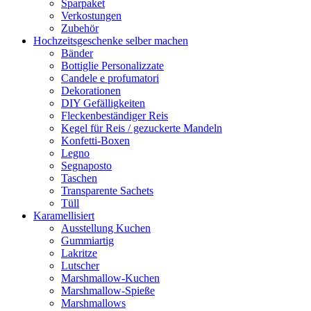
Sparpaket
Verkostungen
Zubehör
Hochzeitsgeschenke selber machen
Bänder
Bottiglie Personalizzate
Candele e profumatori
Dekorationen
DIY Gefälligkeiten
Fleckenbeständiger Reis
Kegel für Reis / gezuckerte Mandeln
Konfetti-Boxen
Legno
Segnaposto
Taschen
Transparente Sachets
Tüll
Karamellisiert
Ausstellung Kuchen
Gummiartig
Lakritze
Lutscher
Marshmallow-Kuchen
Marshmallow-Spieße
Marshmallows