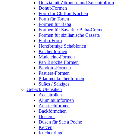
Delizia mit Zitronen- und Zuccottoform
Donut-Formen
Form für Chiffon-Kuchen
Form für Torten
Formen für Baba
Formen für Savarin / Baba-Creme
Formen für sizilianische Cassata
Furbo-Form
Herzförmige Schablonen
Kuchenformen
Madeleine-Formen
Pan-Brioche-Formen
Pandoro-Formen
Pastiera-Formen
Pflaumenkuchenformen
Süßes / Salziges
Gebäck Utensilien
Acetatrollen
Aluminiumformen
Ausstechformen
Backförmchen
Dosierer
Düsen für Sac à Poche
Kerzen
Kuchenringe