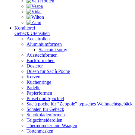
Konditorei
Gebäck Utensilien
Acetatrollen
Aluminiumformen
Staccanti spray
Ausstechformen
Backförmchen
Dosierer
Düsen für Sac à Poche
Kerzen
Kuchenringe
Padelle
Papierformen
Pinsel und Spachtel
Sac à poche für "Zeppole" typisches Weihnachtsgebäck
Schalen für Gebäck
Schokoladenformen
Teigschneiderollen
Thermometer und Waagen
Tortenmasken