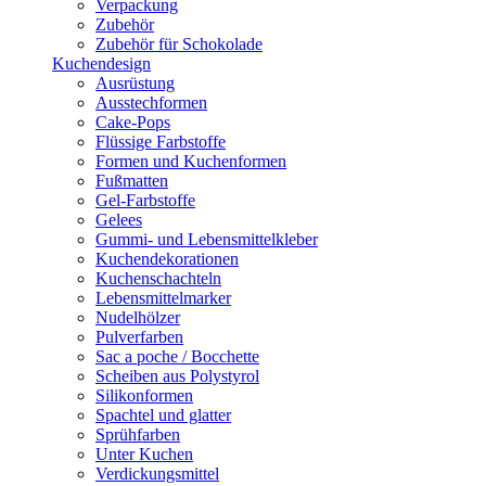
Verpackung
Zubehör
Zubehör für Schokolade
Kuchendesign
Ausrüstung
Ausstechformen
Cake-Pops
Flüssige Farbstoffe
Formen und Kuchenformen
Fußmatten
Gel-Farbstoffe
Gelees
Gummi- und Lebensmittelkleber
Kuchendekorationen
Kuchenschachteln
Lebensmittelmarker
Nudelhölzer
Pulverfarben
Sac a poche / Bocchette
Scheiben aus Polystyrol
Silikonformen
Spachtel und glatter
Sprühfarben
Unter Kuchen
Verdickungsmittel