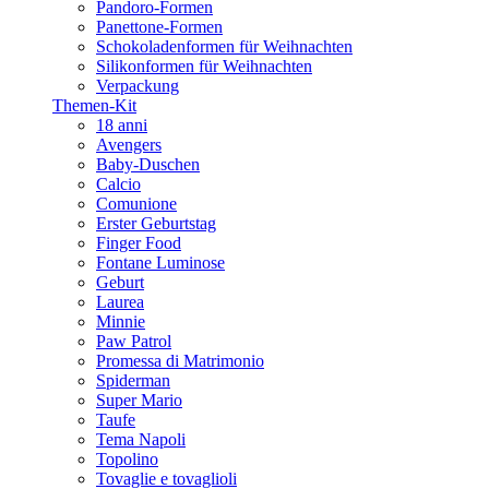
Pandoro-Formen
Panettone-Formen
Schokoladenformen für Weihnachten
Silikonformen für Weihnachten
Verpackung
Themen-Kit
18 anni
Avengers
Baby-Duschen
Calcio
Comunione
Erster Geburtstag
Finger Food
Fontane Luminose
Geburt
Laurea
Minnie
Paw Patrol
Promessa di Matrimonio
Spiderman
Super Mario
Taufe
Tema Napoli
Topolino
Tovaglie e tovaglioli