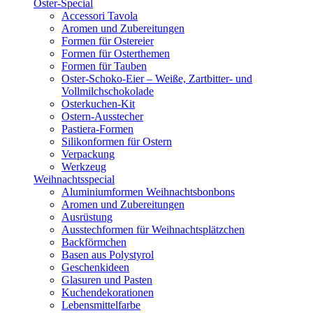
Oster-Special
Accessori Tavola
Aromen und Zubereitungen
Formen für Ostereier
Formen für Osterthemen
Formen für Tauben
Oster-Schoko-Eier – Weiße, Zartbitter- und
Vollmilchschokolade
Osterkuchen-Kit
Ostern-Ausstecher
Pastiera-Formen
Silikonformen für Ostern
Verpackung
Werkzeug
Weihnachtsspecial
Aluminiumformen Weihnachtsbonbons
Aromen und Zubereitungen
Ausrüstung
Ausstechformen für Weihnachtsplätzchen
Backförmchen
Basen aus Polystyrol
Geschenkideen
Glasuren und Pasten
Kuchendekorationen
Lebensmittelfarbe