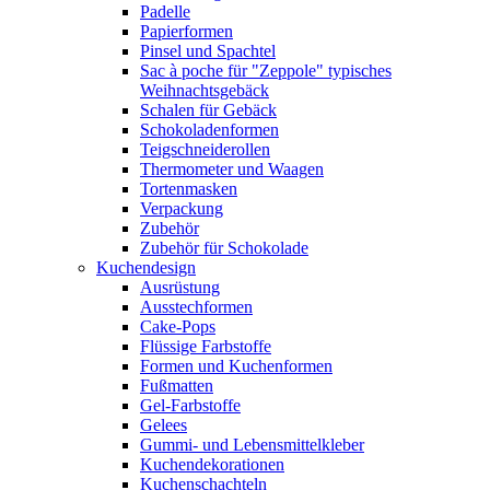
Padelle
Papierformen
Pinsel und Spachtel
Sac à poche für "Zeppole" typisches
Weihnachtsgebäck
Schalen für Gebäck
Schokoladenformen
Teigschneiderollen
Thermometer und Waagen
Tortenmasken
Verpackung
Zubehör
Zubehör für Schokolade
Kuchendesign
Ausrüstung
Ausstechformen
Cake-Pops
Flüssige Farbstoffe
Formen und Kuchenformen
Fußmatten
Gel-Farbstoffe
Gelees
Gummi- und Lebensmittelkleber
Kuchendekorationen
Kuchenschachteln