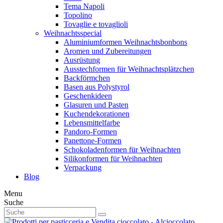
Tema Napoli
Topolino
Tovaglie e tovaglioli
Weihnachtsspecial
Aluminiumformen Weihnachtsbonbons
Aromen und Zubereitungen
Ausrüstung
Ausstechformen für Weihnachtsplätzchen
Backförmchen
Basen aus Polystyrol
Geschenkideen
Glasuren und Pasten
Kuchendekorationen
Lebensmittelfarbe
Pandoro-Formen
Panettone-Formen
Schokoladenformen für Weihnachten
Silikonformen für Weihnachten
Verpackung
Blog
Menu
Suche