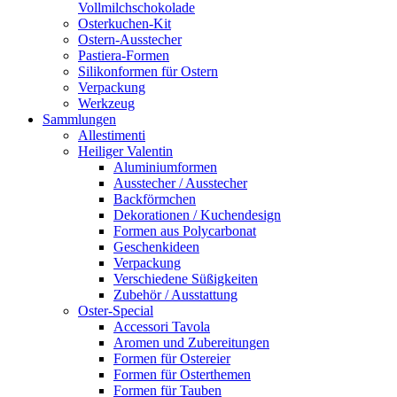
Vollmilchschokolade
Osterkuchen-Kit
Ostern-Ausstecher
Pastiera-Formen
Silikonformen für Ostern
Verpackung
Werkzeug
Sammlungen
Allestimenti
Heiliger Valentin
Aluminiumformen
Ausstecher / Ausstecher
Backförmchen
Dekorationen / Kuchendesign
Formen aus Polycarbonat
Geschenkideen
Verpackung
Verschiedene Süßigkeiten
Zubehör / Ausstattung
Oster-Special
Accessori Tavola
Aromen und Zubereitungen
Formen für Ostereier
Formen für Osterthemen
Formen für Tauben