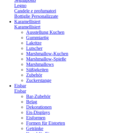
Segnaposto
Legno
Candele e profumatori
Bottiglie Personalizzate
Karamellisiert
Karamellisiert
Ausstellung Kuchen
Gummiartig
Lakritze
Lutscher
Marshmallow-Kuchen
Marshmallow-Spieße
Marshmallows
Süßigkeiten
Zubehör
Zuckerstange
Eisbar
Eisbar
Bar-Zubehör
Belag
Dekorationen
Eis-Displays
Eisformen
Formen für Eistorten
Getränke