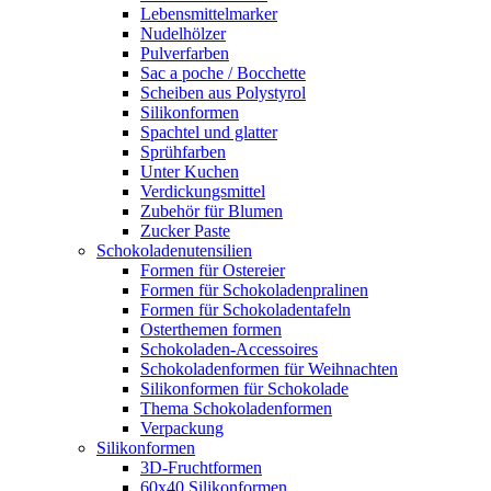
Lebensmittelmarker
Nudelhölzer
Pulverfarben
Sac a poche / Bocchette
Scheiben aus Polystyrol
Silikonformen
Spachtel und glatter
Sprühfarben
Unter Kuchen
Verdickungsmittel
Zubehör für Blumen
Zucker Paste
Schokoladenutensilien
Formen für Ostereier
Formen für Schokoladenpralinen
Formen für Schokoladentafeln
Osterthemen formen
Schokoladen-Accessoires
Schokoladenformen für Weihnachten
Silikonformen für Schokolade
Thema Schokoladenformen
Verpackung
Silikonformen
3D-Fruchtformen
60x40 Silikonformen