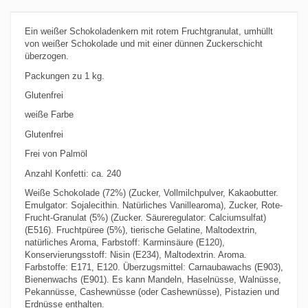
Ein weißer Schokoladenkern mit rotem Fruchtgranulat, umhüllt
von weißer Schokolade und mit einer dünnen Zuckerschicht
überzogen.
Packungen zu 1 kg.
Glutenfrei
weiße Farbe
Glutenfrei
Frei von Palmöl
Anzahl Konfetti: ca. 240
Weiße Schokolade (72%) (Zucker, Vollmilchpulver, Kakaobutter.
Emulgator: Sojalecithin. Natürliches Vanillearoma), Zucker, Rote-
Frucht-Granulat (5%) (Zucker. Säureregulator: Calciumsulfat)
(E516). Fruchtpüree (5%), tierische Gelatine, Maltodextrin,
natürliches Aroma, Farbstoff: Karminsäure (E120),
Konservierungsstoff: Nisin (E234), Maltodextrin. Aroma.
Farbstoffe: E171, E120. Überzugsmittel: Carnaubawachs (E903),
Bienenwachs (E901). Es kann Mandeln, Haselnüsse, Walnüsse,
Pekannüsse, Cashewnüsse (oder Cashewnüsse), Pistazien und
Erdnüsse enthalten.