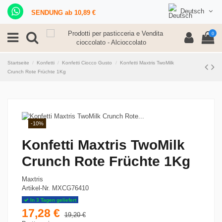
Deutsch
SENDUNG ab 10,89 €
0
Startseite
Konfetti
Konfetti Ciocco Gusto
Konfetti Maxtris TwoMilk
Crunch Rote Früchte 1Kg
-10%
Konfetti Maxtris TwoMilk
Crunch Rote Früchte 1Kg
Maxtris
Artikel-Nr.
MXCG76410
In 3 Tagen geliefert
17,28 €
19,20 €