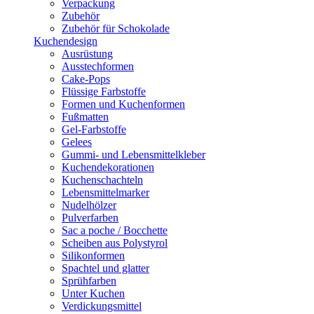
Verpackung
Zubehör
Zubehör für Schokolade
Kuchendesign
Ausrüstung
Ausstechformen
Cake-Pops
Flüssige Farbstoffe
Formen und Kuchenformen
Fußmatten
Gel-Farbstoffe
Gelees
Gummi- und Lebensmittelkleber
Kuchendekorationen
Kuchenschachteln
Lebensmittelmarker
Nudelhölzer
Pulverfarben
Sac a poche / Bocchette
Scheiben aus Polystyrol
Silikonformen
Spachtel und glatter
Sprühfarben
Unter Kuchen
Verdickungsmittel