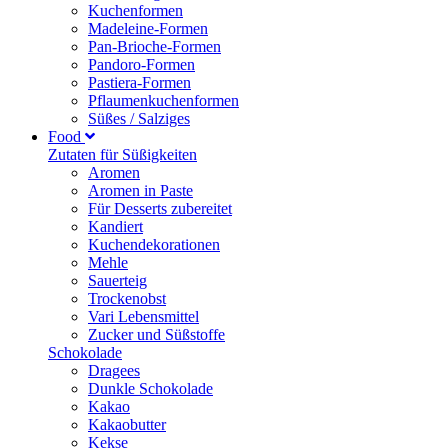
Kuchenformen
Madeleine-Formen
Pan-Brioche-Formen
Pandoro-Formen
Pastiera-Formen
Pflaumenkuchenformen
Süßes / Salziges
Food
Zutaten für Süßigkeiten
Aromen
Aromen in Paste
Für Desserts zubereitet
Kandiert
Kuchendekorationen
Mehle
Sauerteig
Trockenobst
Vari Lebensmittel
Zucker und Süßstoffe
Schokolade
Dragees
Dunkle Schokolade
Kakao
Kakaobutter
Kekse