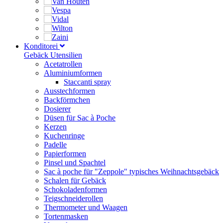
Konditorei
Gebäck Utensilien
Acetatrollen
Aluminiumformen
Staccanti spray
Ausstechformen
Backförmchen
Dosierer
Düsen für Sac à Poche
Kerzen
Kuchenringe
Padelle
Papierformen
Pinsel und Spachtel
Sac à poche für "Zeppole" typisches Weihnachtsgebäck
Schalen für Gebäck
Schokoladenformen
Teigschneiderollen
Thermometer und Waagen
Tortenmasken