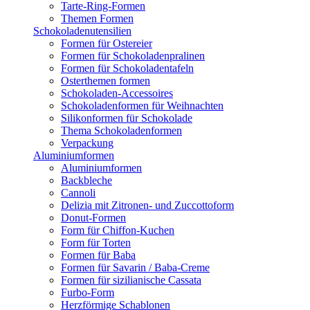
Tarte-Ring-Formen
Themen Formen
Schokoladenutensilien
Formen für Ostereier
Formen für Schokoladenpralinen
Formen für Schokoladentafeln
Osterthemen formen
Schokoladen-Accessoires
Schokoladenformen für Weihnachten
Silikonformen für Schokolade
Thema Schokoladenformen
Verpackung
Aluminiumformen
Aluminiumformen
Backbleche
Cannoli
Delizia mit Zitronen- und Zuccottoform
Donut-Formen
Form für Chiffon-Kuchen
Form für Torten
Formen für Baba
Formen für Savarin / Baba-Creme
Formen für sizilianische Cassata
Furbo-Form
Herzförmige Schablonen