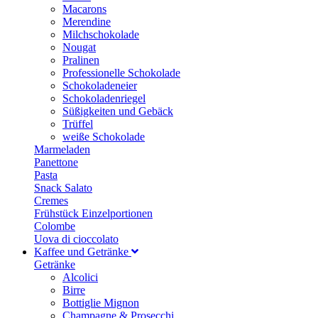
Macarons
Merendine
Milchschokolade
Nougat
Pralinen
Professionelle Schokolade
Schokoladeneier
Schokoladenriegel
Süßigkeiten und Gebäck
Trüffel
weiße Schokolade
Marmeladen
Panettone
Pasta
Snack Salato
Cremes
Frühstück Einzelportionen
Colombe
Uova di cioccolato
Kaffee und Getränke
Getränke
Alcolici
Birre
Bottiglie Mignon
Champagne & Prosecchi