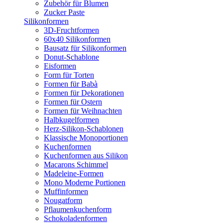
Zubehör für Blumen
Zucker Paste
Silikonformen
3D-Fruchtformen
60x40 Silikonformen
Bausatz für Silikonformen
Donut-Schablone
Eisformen
Form für Torten
Formen für Babà
Formen für Dekorationen
Formen für Ostern
Formen für Weihnachten
Halbkugelformen
Herz-Silikon-Schablonen
Klassische Monoportionen
Kuchenformen
Kuchenformen aus Silikon
Macarons Schimmel
Madeleine-Formen
Mono Moderne Portionen
Muffinformen
Nougatform
Pflaumenkuchenform
Schokoladenformen