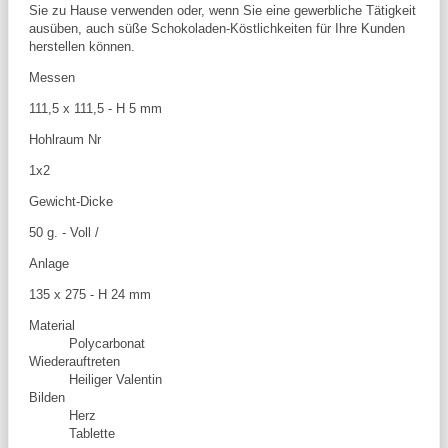
Sie zu Hause verwenden oder, wenn Sie eine gewerbliche Tätigkeit
ausüben, auch süße Schokoladen-Köstlichkeiten für Ihre Kunden
herstellen können.
Messen
111,5 x 111,5 - H 5 mm
Hohlraum Nr
1x2
Gewicht-Dicke
50 g. - Voll /
Anlage
135 x 275 - H 24 mm
Material
Polycarbonat
Wiederauftreten
Heiliger Valentin
Bilden
Herz
Tablette