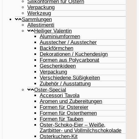
Silikonformen für Ostern
Verpackung
Werkzeug
Sammlungen
Allestimenti
Heiliger Valentin
Aluminiumformen
Ausstecher / Ausstecher
Backförmchen
Dekorationen / Kuchendesign
Formen aus Polycarbonat
Geschenkideen
Verpackung
Verschiedene Süßigkeiten
Zubehör / Ausstattung
Oster-Special
Accessori Tavola
Aromen und Zubereitungen
Formen für Ostereier
Formen für Osterthemen
Formen für Tauben
Oster-Schoko-Eier – Weiße,
Zartbitter- und Vollmilchschokolade
Osterkuchen-Kit