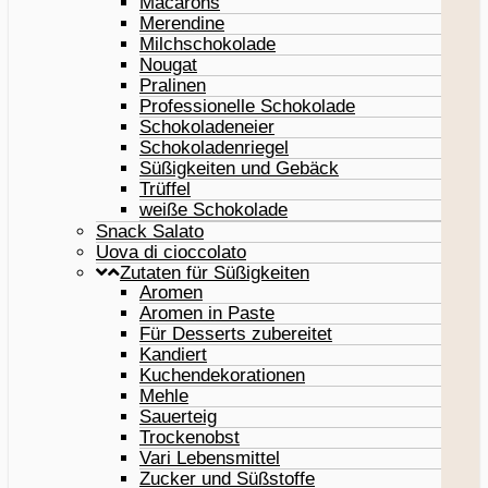
Macarons
Merendine
Milchschokolade
Nougat
Pralinen
Professionelle Schokolade
Schokoladeneier
Schokoladenriegel
Süßigkeiten und Gebäck
Trüffel
weiße Schokolade
Snack Salato
Uova di cioccolato
Zutaten für Süßigkeiten
Aromen
Aromen in Paste
Für Desserts zubereitet
Kandiert
Kuchendekorationen
Mehle
Sauerteig
Trockenobst
Vari Lebensmittel
Zucker und Süßstoffe