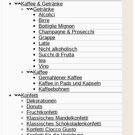
Kaffee & Getränke
Getränke
Alcolici
Birre
Bottiglie Mignon
Champagne & Prosecchi
Grappe
Latte
Nicht alkoholisch
Succhi di Frutta
tea
Vino
Kaffee
Gemahlener Kaffee
Kaffee in Pads und Kapseln
Kaffeebohnen
Konfetti
Dekorationen
Donuts
Fruchtkonfetti
Klassisches Mandelkonfetti
Klassisches Schokoladenkonfetti
Konfetti Ciocco Gusto