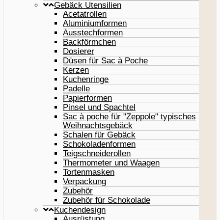
Gebäck Utensilien
Acetatrollen
Aluminiumformen
Ausstechformen
Backförmchen
Dosierer
Düsen für Sac à Poche
Kerzen
Kuchenringe
Padelle
Papierformen
Pinsel und Spachtel
Sac à poche für "Zeppole" typisches
Weihnachtsgebäck
Schalen für Gebäck
Schokoladenformen
Teigschneiderollen
Thermometer und Waagen
Tortenmasken
Verpackung
Zubehör
Zubehör für Schokolade
Kuchendesign
Ausrüstung