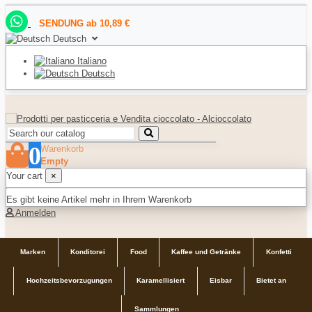
SENDUNG ab 10,89 €
Deutsch
Italiano
Deutsch
0
Warenkorb
Empty
Your cart
×
Es gibt keine Artikel mehr in Ihrem Warenkorb
Anmelden
Marken
Konditorei
Food
Kaffee und Getränke
Konfetti
Hochzeitsbevorzugungen
Karamellisiert
Eisbar
Bietet an
Sammlungen