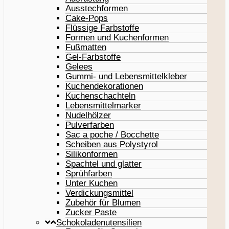
Ausstechformen
Cake-Pops
Flüssige Farbstoffe
Formen und Kuchenformen
Fußmatten
Gel-Farbstoffe
Gelees
Gummi- und Lebensmittelkleber
Kuchendekorationen
Kuchenschachteln
Lebensmittelmarker
Nudelhölzer
Pulverfarben
Sac a poche / Bocchette
Scheiben aus Polystyrol
Silikonformen
Spachtel und glatter
Sprühfarben
Unter Kuchen
Verdickungsmittel
Zubehör für Blumen
Zucker Paste
Schokoladenutensilien