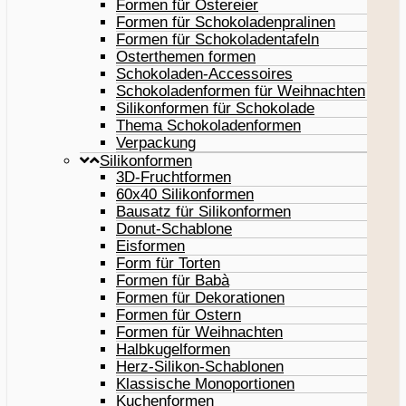
Formen für Ostereier
Formen für Schokoladenpralinen
Formen für Schokoladentafeln
Osterthemen formen
Schokoladen-Accessoires
Schokoladenformen für Weihnachten
Silikonformen für Schokolade
Thema Schokoladenformen
Verpackung
Silikonformen
3D-Fruchtformen
60x40 Silikonformen
Bausatz für Silikonformen
Donut-Schablone
Eisformen
Form für Torten
Formen für Babà
Formen für Dekorationen
Formen für Ostern
Formen für Weihnachten
Halbkugelformen
Herz-Silikon-Schablonen
Klassische Monoportionen
Kuchenformen