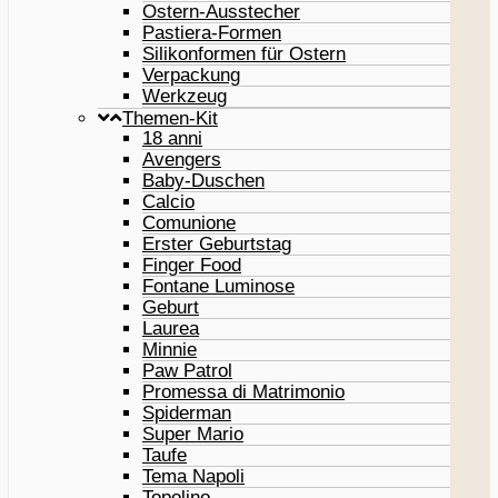
Ostern-Ausstecher
Pastiera-Formen
Silikonformen für Ostern
Verpackung
Werkzeug
Themen-Kit
18 anni
Avengers
Baby-Duschen
Calcio
Comunione
Erster Geburtstag
Finger Food
Fontane Luminose
Geburt
Laurea
Minnie
Paw Patrol
Promessa di Matrimonio
Spiderman
Super Mario
Taufe
Tema Napoli
Topolino