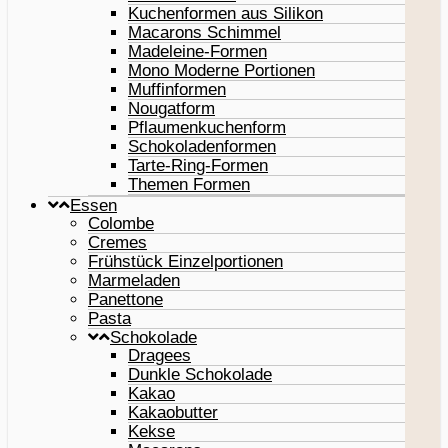
Kuchenformen aus Silikon
Macarons Schimmel
Madeleine-Formen
Mono Moderne Portionen
Muffinformen
Nougatform
Pflaumenkuchenform
Schokoladenformen
Tarte-Ring-Formen
Themen Formen
Essen
Colombe
Cremes
Frühstück Einzelportionen
Marmeladen
Panettone
Pasta
Schokolade
Dragees
Dunkle Schokolade
Kakao
Kakaobutter
Kekse