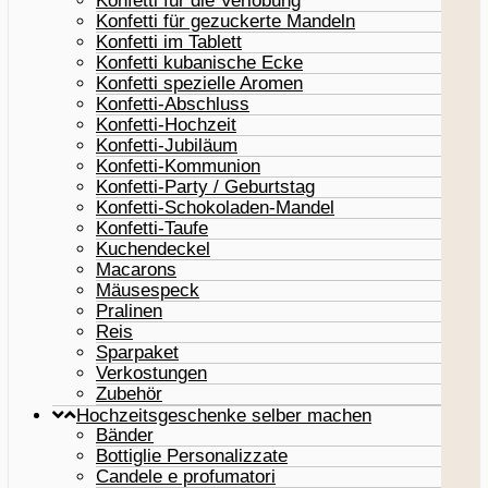
Konfetti für die Verlobung
Konfetti für gezuckerte Mandeln
Konfetti im Tablett
Konfetti kubanische Ecke
Konfetti spezielle Aromen
Konfetti-Abschluss
Konfetti-Hochzeit
Konfetti-Jubiläum
Konfetti-Kommunion
Konfetti-Party / Geburtstag
Konfetti-Schokoladen-Mandel
Konfetti-Taufe
Kuchendeckel
Macarons
Mäusespeck
Pralinen
Reis
Sparpaket
Verkostungen
Zubehör
Hochzeitsgeschenke selber machen
Bänder
Bottiglie Personalizzate
Candele e profumatori