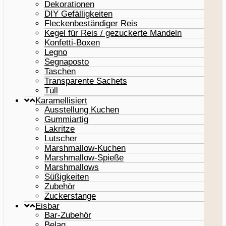
Dekorationen
DIY Gefälligkeiten
Fleckenbeständiger Reis
Kegel für Reis / gezuckerte Mandeln
Konfetti-Boxen
Legno
Segnaposto
Taschen
Transparente Sachets
Tüll
Karamellisiert
Ausstellung Kuchen
Gummiartig
Lakritze
Lutscher
Marshmallow-Kuchen
Marshmallow-Spieße
Marshmallows
Süßigkeiten
Zubehör
Zuckerstange
Eisbar
Bar-Zubehör
Belag