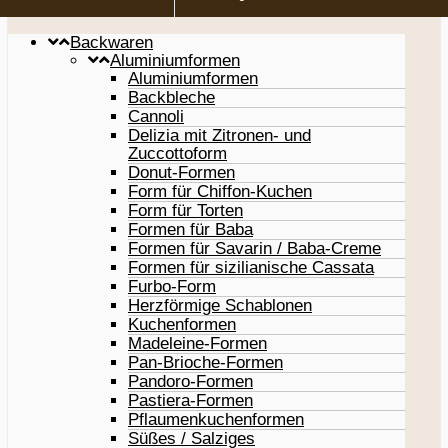
Backwaren
Aluminiumformen
Aluminiumformen
Backbleche
Cannoli
Delizia mit Zitronen- und
Zuccottoform
Donut-Formen
Form für Chiffon-Kuchen
Form für Torten
Formen für Baba
Formen für Savarin / Baba-Creme
Formen für sizilianische Cassata
Furbo-Form
Herzförmige Schablonen
Kuchenformen
Madeleine-Formen
Pan-Brioche-Formen
Pandoro-Formen
Pastiera-Formen
Pflaumenkuchenformen
Süßes / Salziges