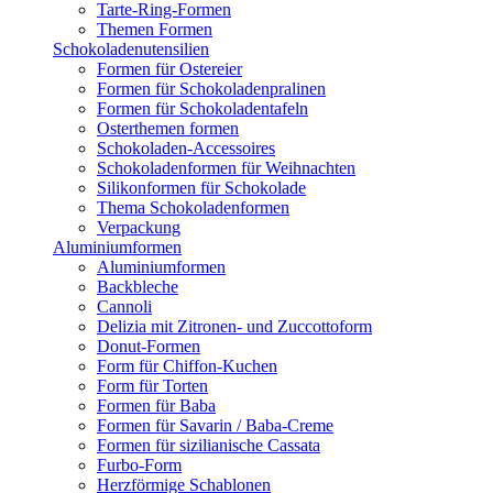
Tarte-Ring-Formen
Themen Formen
Schokoladenutensilien
Formen für Ostereier
Formen für Schokoladenpralinen
Formen für Schokoladentafeln
Osterthemen formen
Schokoladen-Accessoires
Schokoladenformen für Weihnachten
Silikonformen für Schokolade
Thema Schokoladenformen
Verpackung
Aluminiumformen
Aluminiumformen
Backbleche
Cannoli
Delizia mit Zitronen- und Zuccottoform
Donut-Formen
Form für Chiffon-Kuchen
Form für Torten
Formen für Baba
Formen für Savarin / Baba-Creme
Formen für sizilianische Cassata
Furbo-Form
Herzförmige Schablonen