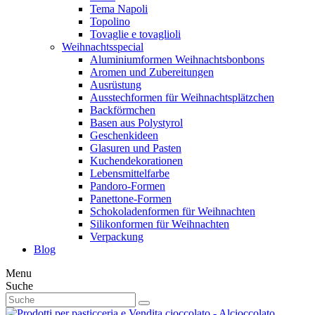
Tema Napoli
Topolino
Tovaglie e tovaglioli
Weihnachtsspecial
Aluminiumformen Weihnachtsbonbons
Aromen und Zubereitungen
Ausrüstung
Ausstechformen für Weihnachtsplätzchen
Backförmchen
Basen aus Polystyrol
Geschenkideen
Glasuren und Pasten
Kuchendekorationen
Lebensmittelfarbe
Pandoro-Formen
Panettone-Formen
Schokoladenformen für Weihnachten
Silikonformen für Weihnachten
Verpackung
Blog
Menu
Suche