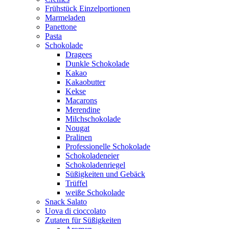
Frühstück Einzelportionen
Marmeladen
Panettone
Pasta
Schokolade
Dragees
Dunkle Schokolade
Kakao
Kakaobutter
Kekse
Macarons
Merendine
Milchschokolade
Nougat
Pralinen
Professionelle Schokolade
Schokoladeneier
Schokoladenriegel
Süßigkeiten und Gebäck
Trüffel
weiße Schokolade
Snack Salato
Uova di cioccolato
Zutaten für Süßigkeiten