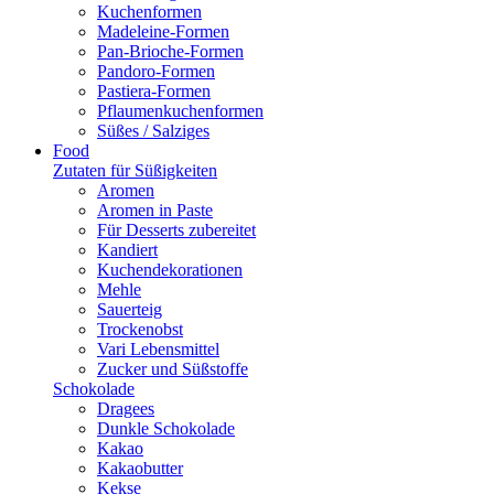
Kuchenformen
Madeleine-Formen
Pan-Brioche-Formen
Pandoro-Formen
Pastiera-Formen
Pflaumenkuchenformen
Süßes / Salziges
Food
Zutaten für Süßigkeiten
Aromen
Aromen in Paste
Für Desserts zubereitet
Kandiert
Kuchendekorationen
Mehle
Sauerteig
Trockenobst
Vari Lebensmittel
Zucker und Süßstoffe
Schokolade
Dragees
Dunkle Schokolade
Kakao
Kakaobutter
Kekse