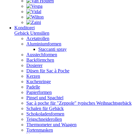
Konditorei
Gebäck Utensilien
Acetatrollen
Aluminiumformen
Staccanti spray
Ausstechformen
Backförmchen
Dosierer
Düsen für Sac à Poche
Kerzen
Kuchenringe
Padelle
Papierformen
Pinsel und Spachtel
Sac à poche für "Zeppole" typisches Weihnachtsgebäck
Schalen für Gebäck
Schokoladenformen
Teigschneiderollen
Thermometer und Waagen
Tortenmasken