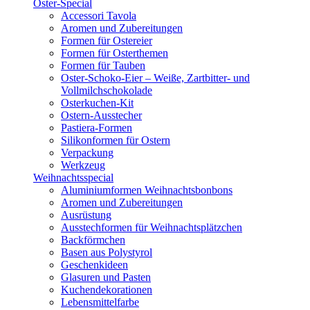
Oster-Special
Accessori Tavola
Aromen und Zubereitungen
Formen für Ostereier
Formen für Osterthemen
Formen für Tauben
Oster-Schoko-Eier – Weiße, Zartbitter- und
Vollmilchschokolade
Osterkuchen-Kit
Ostern-Ausstecher
Pastiera-Formen
Silikonformen für Ostern
Verpackung
Werkzeug
Weihnachtsspecial
Aluminiumformen Weihnachtsbonbons
Aromen und Zubereitungen
Ausrüstung
Ausstechformen für Weihnachtsplätzchen
Backförmchen
Basen aus Polystyrol
Geschenkideen
Glasuren und Pasten
Kuchendekorationen
Lebensmittelfarbe