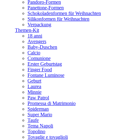
Pandoro-Formen
Panettone-Formen
Schokoladenformen für Weihnachten
Silikonformen für Weihnachten
Verpackung
Themen-Kit
18 anni
Avengers
Baby-Duschen
Calcio
Comunione
Erster Geburtstag
Finger Food
Fontane Luminose
Geburt
Laurea
Minnie
Paw Patrol
Promessa di Matrimonio
Spiderman
Super Mario
Taufe
Tema Napoli
Topolino
Tovaglie e tovaglioli