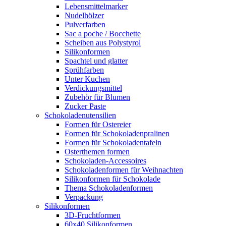
Lebensmittelmarker
Nudelhölzer
Pulverfarben
Sac a poche / Bocchette
Scheiben aus Polystyrol
Silikonformen
Spachtel und glatter
Sprühfarben
Unter Kuchen
Verdickungsmittel
Zubehör für Blumen
Zucker Paste
Schokoladenutensilien
Formen für Ostereier
Formen für Schokoladenpralinen
Formen für Schokoladentafeln
Osterthemen formen
Schokoladen-Accessoires
Schokoladenformen für Weihnachten
Silikonformen für Schokolade
Thema Schokoladenformen
Verpackung
Silikonformen
3D-Fruchtformen
60x40 Silikonformen