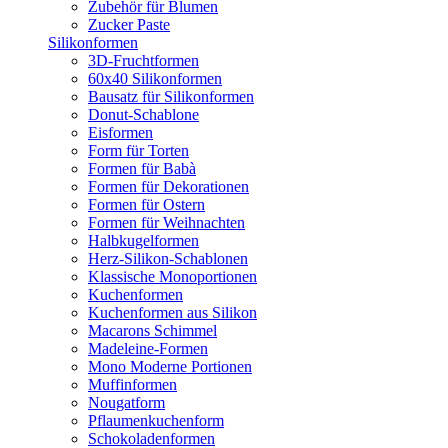
Zubehör für Blumen
Zucker Paste
Silikonformen
3D-Fruchtformen
60x40 Silikonformen
Bausatz für Silikonformen
Donut-Schablone
Eisformen
Form für Torten
Formen für Babà
Formen für Dekorationen
Formen für Ostern
Formen für Weihnachten
Halbkugelformen
Herz-Silikon-Schablonen
Klassische Monoportionen
Kuchenformen
Kuchenformen aus Silikon
Macarons Schimmel
Madeleine-Formen
Mono Moderne Portionen
Muffinformen
Nougatform
Pflaumenkuchenform
Schokoladenformen