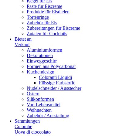
Kegel für Eis
Paste für Eiscreme
Produkte für Eisdielen
Tortenringe
Zubehör für Eis
Zubereitungen für Eiscreme
Zutaten für Cocktails
Bietet an
Verkauf
Aluminiumformen
Dekorationen
Einweggeschirr
Formen aus Polycarbonat
Kuchendesign
Coloranti Liquidi
Flüssige Farbstoffe
Nudelschneider / Ausstecher
Ostern
Silikonformen
Vari Lebensmittel
Weihnachten
Zubehör / Ausstattung
Sammlungen
Colombe
Uova di cioccolato