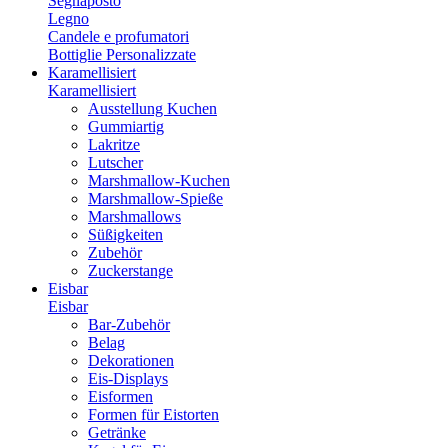
Segnaposto
Legno
Candele e profumatori
Bottiglie Personalizzate
Karamellisiert
Karamellisiert
Ausstellung Kuchen
Gummiartig
Lakritze
Lutscher
Marshmallow-Kuchen
Marshmallow-Spieße
Marshmallows
Süßigkeiten
Zubehör
Zuckerstange
Eisbar
Eisbar
Bar-Zubehör
Belag
Dekorationen
Eis-Displays
Eisformen
Formen für Eistorten
Getränke