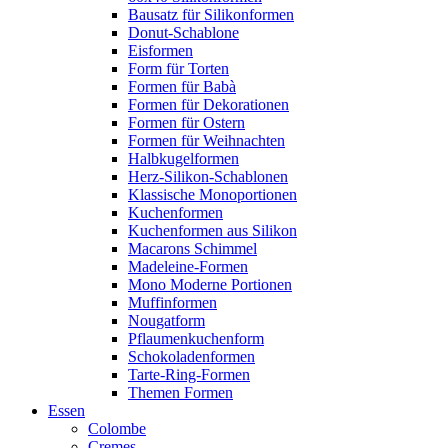
Bausatz für Silikonformen
Donut-Schablone
Eisformen
Form für Torten
Formen für Babà
Formen für Dekorationen
Formen für Ostern
Formen für Weihnachten
Halbkugelformen
Herz-Silikon-Schablonen
Klassische Monoportionen
Kuchenformen
Kuchenformen aus Silikon
Macarons Schimmel
Madeleine-Formen
Mono Moderne Portionen
Muffinformen
Nougatform
Pflaumenkuchenform
Schokoladenformen
Tarte-Ring-Formen
Themen Formen
Essen
Colombe
Cremes