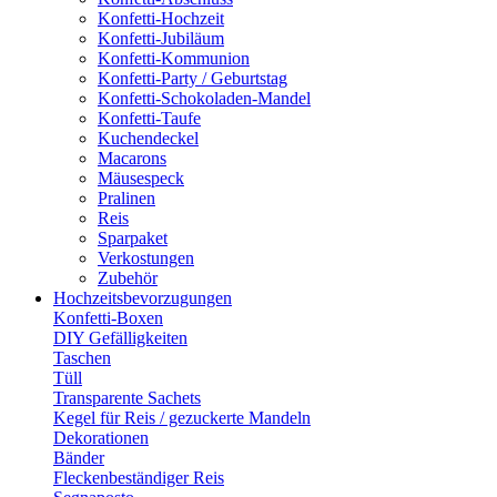
Konfetti-Hochzeit
Konfetti-Jubiläum
Konfetti-Kommunion
Konfetti-Party / Geburtstag
Konfetti-Schokoladen-Mandel
Konfetti-Taufe
Kuchendeckel
Macarons
Mäusespeck
Pralinen
Reis
Sparpaket
Verkostungen
Zubehör
Hochzeitsbevorzugungen
Konfetti-Boxen
DIY Gefälligkeiten
Taschen
Tüll
Transparente Sachets
Kegel für Reis / gezuckerte Mandeln
Dekorationen
Bänder
Fleckenbeständiger Reis