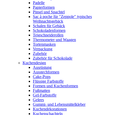
Padelle
Papierformen
Pinsel und Spachtel
Sac à poche für "Zeppole" typisches
Weihnachtsgebäck
Schalen für Gebäck
Schokoladenformen
Teigschneiderollen
Thermometer und Waagen
Tortenmasken
Verpackung
Zubehör
Zubehör für Schokolade
Kuchendesign
Ausrüstung
Ausstechformen
Cake-Pops
Flüssige Farbstoffe
Formen und Kuchenformen
Fußmatten
Gel-Farbstoffe
Gelees
Gummi- und Lebensmittelkleber
Kuchendekorationen
Kuchenschachteln