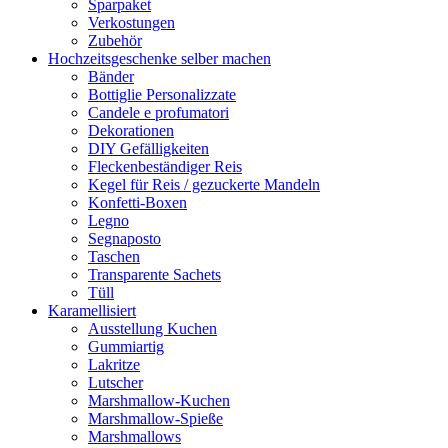
Sparpaket
Verkostungen
Zubehör
Hochzeitsgeschenke selber machen
Bänder
Bottiglie Personalizzate
Candele e profumatori
Dekorationen
DIY Gefälligkeiten
Fleckenbeständiger Reis
Kegel für Reis / gezuckerte Mandeln
Konfetti-Boxen
Legno
Segnaposto
Taschen
Transparente Sachets
Tüll
Karamellisiert
Ausstellung Kuchen
Gummiartig
Lakritze
Lutscher
Marshmallow-Kuchen
Marshmallow-Spieße
Marshmallows