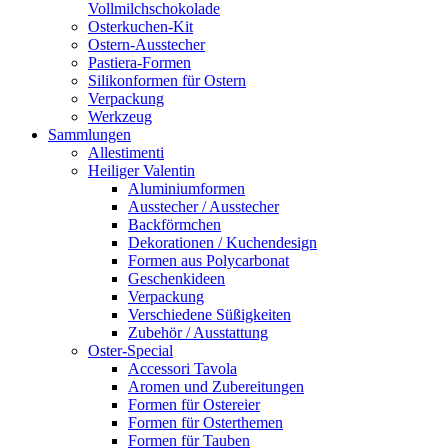
Vollmilchschokolade
Osterkuchen-Kit
Ostern-Ausstecher
Pastiera-Formen
Silikonformen für Ostern
Verpackung
Werkzeug
Sammlungen
Allestimenti
Heiliger Valentin
Aluminiumformen
Ausstecher / Ausstecher
Backförmchen
Dekorationen / Kuchendesign
Formen aus Polycarbonat
Geschenkideen
Verpackung
Verschiedene Süßigkeiten
Zubehör / Ausstattung
Oster-Special
Accessori Tavola
Aromen und Zubereitungen
Formen für Ostereier
Formen für Osterthemen
Formen für Tauben