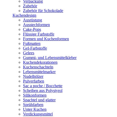
Verpackung
Zubehör
Zubehör für Schokolade
Kuchendesign
Ausrüstung
Ausstechformen
Cake-Pops
Flüssige Farbstoffe
Formen und Kuchenformen
Fußmatten
Gel-Farbstoffe
Gelees
Gummi- und Lebensmittelkleber
Kuchendekorationen
Kuchenschachteln
Lebensmittelmarker
Nudelhölzer
Pulverfarben
Sac a poche / Bocchette
Scheiben aus Polystyrol
Silikonformen
Spachtel und glatter
Sprühfarben
Unter Kuchen
Verdickungsmittel