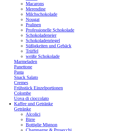
Macarons
Merendine
Milchschokolade
Nougat
Pralinen
Professionelle Schokolade
Schokoladeneier
Schokoladenriegel
Süßigkeiten und Gebäck
Trüffel
weiße Schokolade
Marmeladen
Panettone
Pasta
Snack Salato
Cremes
Frühstück Einzelportionen
Colombe
Uova di cioccolato
Kaffee und Getränke
Getränke
Alcolici
Birre
Bottiglie Mignon
Champagne & Prosecchi