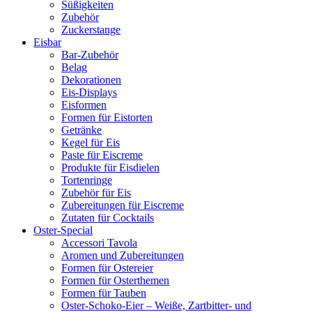
Süßigkeiten
Zubehör
Zuckerstange
Eisbar
Bar-Zubehör
Belag
Dekorationen
Eis-Displays
Eisformen
Formen für Eistorten
Getränke
Kegel für Eis
Paste für Eiscreme
Produkte für Eisdielen
Tortenringe
Zubehör für Eis
Zubereitungen für Eiscreme
Zutaten für Cocktails
Oster-Special
Accessori Tavola
Aromen und Zubereitungen
Formen für Ostereier
Formen für Osterthemen
Formen für Tauben
Oster-Schoko-Eier – Weiße, Zartbitter- und