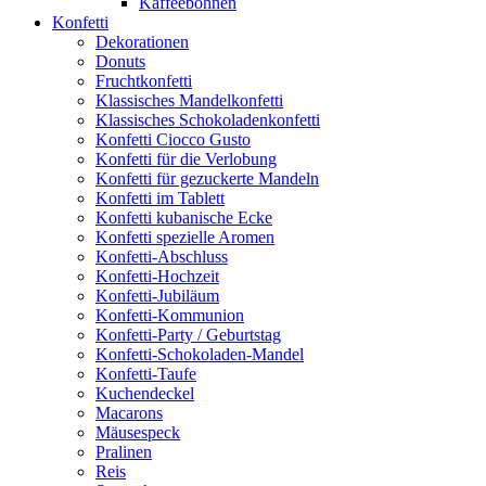
Kaffeebohnen
Konfetti
Dekorationen
Donuts
Fruchtkonfetti
Klassisches Mandelkonfetti
Klassisches Schokoladenkonfetti
Konfetti Ciocco Gusto
Konfetti für die Verlobung
Konfetti für gezuckerte Mandeln
Konfetti im Tablett
Konfetti kubanische Ecke
Konfetti spezielle Aromen
Konfetti-Abschluss
Konfetti-Hochzeit
Konfetti-Jubiläum
Konfetti-Kommunion
Konfetti-Party / Geburtstag
Konfetti-Schokoladen-Mandel
Konfetti-Taufe
Kuchendeckel
Macarons
Mäusespeck
Pralinen
Reis