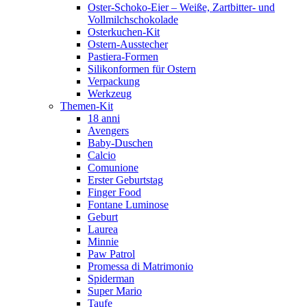
Oster-Schoko-Eier – Weiße, Zartbitter- und
Vollmilchschokolade
Osterkuchen-Kit
Ostern-Ausstecher
Pastiera-Formen
Silikonformen für Ostern
Verpackung
Werkzeug
Themen-Kit
18 anni
Avengers
Baby-Duschen
Calcio
Comunione
Erster Geburtstag
Finger Food
Fontane Luminose
Geburt
Laurea
Minnie
Paw Patrol
Promessa di Matrimonio
Spiderman
Super Mario
Taufe