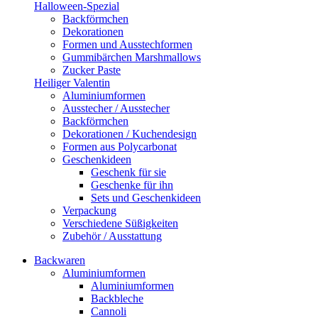
Halloween-Spezial
Backförmchen
Dekorationen
Formen und Ausstechformen
Gummibärchen Marshmallows
Zucker Paste
Heiliger Valentin
Aluminiumformen
Ausstecher / Ausstecher
Backförmchen
Dekorationen / Kuchendesign
Formen aus Polycarbonat
Geschenkideen
Geschenk für sie
Geschenke für ihn
Sets und Geschenkideen
Verpackung
Verschiedene Süßigkeiten
Zubehör / Ausstattung
Backwaren
Aluminiumformen
Aluminiumformen
Backbleche
Cannoli