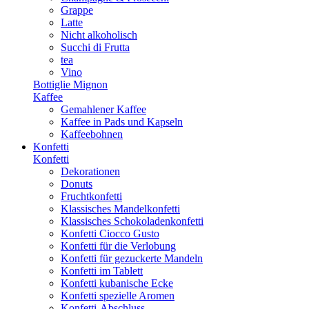
Grappe
Latte
Nicht alkoholisch
Succhi di Frutta
tea
Vino
Bottiglie Mignon
Kaffee
Gemahlener Kaffee
Kaffee in Pads und Kapseln
Kaffeebohnen
Konfetti
Konfetti
Dekorationen
Donuts
Fruchtkonfetti
Klassisches Mandelkonfetti
Klassisches Schokoladenkonfetti
Konfetti Ciocco Gusto
Konfetti für die Verlobung
Konfetti für gezuckerte Mandeln
Konfetti im Tablett
Konfetti kubanische Ecke
Konfetti spezielle Aromen
Konfetti-Abschluss