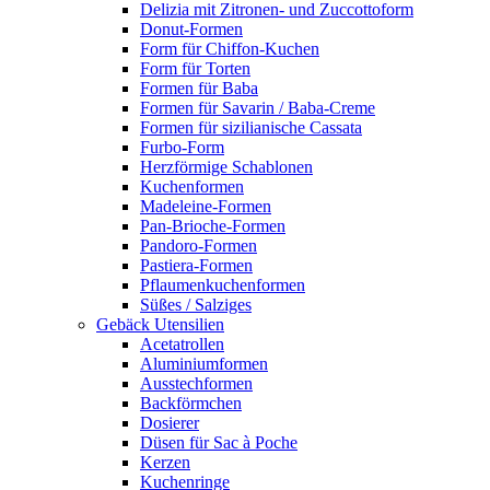
Delizia mit Zitronen- und Zuccottoform
Donut-Formen
Form für Chiffon-Kuchen
Form für Torten
Formen für Baba
Formen für Savarin / Baba-Creme
Formen für sizilianische Cassata
Furbo-Form
Herzförmige Schablonen
Kuchenformen
Madeleine-Formen
Pan-Brioche-Formen
Pandoro-Formen
Pastiera-Formen
Pflaumenkuchenformen
Süßes / Salziges
Gebäck Utensilien
Acetatrollen
Aluminiumformen
Ausstechformen
Backförmchen
Dosierer
Düsen für Sac à Poche
Kerzen
Kuchenringe