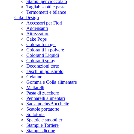
Stampi per cioccolato
Tagliabiscotti e pasta
Termometri e bilance
Cake Design
Accessori per Fiori
Addensanti
Attrezzature
Cake Pops
Coloranti in gel
Coloranti in polvere
Coloranti Liquidi
Coloranti spray
Decorazioni torte
Dischi in polistirolo
Gelatine
Gomma e Colla alimentare
Mattarelli
Pasta di zucchero
Pennarelli alimentari
Sac a poche/Bocchette
Scatole portatorte
Sottotorta
Spatole e smoother
Stampi e Tortiere
Stampi silicone