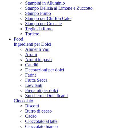
Stampini in Alluminio
Stampo Delizia al Limone e Zuccotto
Stampo Furbo
Stampo per Chiffon Cake
Stampo per Crostate
Teglie da forno
Tortiere
Food
Ingredienti per Dolci
Alimenti Vari
Aromi
Aromi in pasta
Canditi
Decorazioni per dolci
Farine
Frutta Secca
Lievitanti
Preparati per dolci
Zucchero e Dolcificanti
Cioccolato
Biscotti
Burro di cacao
Cacao
Cioccolato al latte
Cioccolato bianco