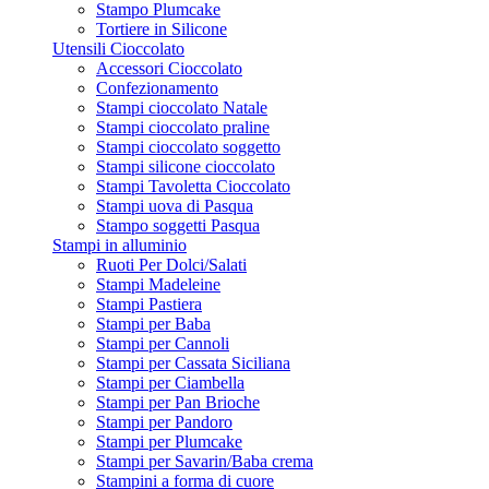
Stampo Plumcake
Tortiere in Silicone
Utensili Cioccolato
Accessori Cioccolato
Confezionamento
Stampi cioccolato Natale
Stampi cioccolato praline
Stampi cioccolato soggetto
Stampi silicone cioccolato
Stampi Tavoletta Cioccolato
Stampi uova di Pasqua
Stampo soggetti Pasqua
Stampi in alluminio
Ruoti Per Dolci/Salati
Stampi Madeleine
Stampi Pastiera
Stampi per Baba
Stampi per Cannoli
Stampi per Cassata Siciliana
Stampi per Ciambella
Stampi per Pan Brioche
Stampi per Pandoro
Stampi per Plumcake
Stampi per Savarin/Baba crema
Stampini a forma di cuore