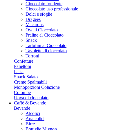
Cioccolato fondente
Cioccolato uso professionale
Dolci e sfoglie
Dragees
Macarons
Ovetti Cioccolato
Praline al Cioccolato
Snack
Tartufini al Cioccolato
Tavolette di cioccolato
Torroni
Confetture
Panettoni
Pasta
Snack Salato
Creme Spalmabili
Monoporzioni Colazione
Colombe
Uova di cioccolato
Caffè & Bevande
Bevande
Alcolici
Analcolici
Birre
Bottiglie Mignon