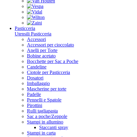
Pasticceria
Utensili Pasticceria
Accessori
Accessori per cioccolato
Anelli per Torte
Bobine acetato
Bocchette per Sac a Poche
Candeline
Ciotole per Pasticceria
Dosatori
Imballaggio
Mascherine per torte
Padelle
Pennelli e Spatole
Pirottini
Rulli tagliapasta
Sac a poche/Zeppole
Stampi in allumino
Staccanti spray
Stampi in carta