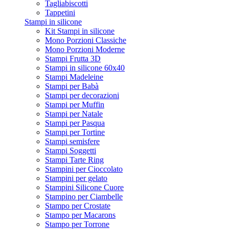
Tagliabiscotti
Tappetini
Stampi in silicone
Kit Stampi in silicone
Mono Porzioni Classiche
Mono Porzioni Moderne
Stampi Frutta 3D
Stampi in silicone 60x40
Stampi Madeleine
Stampi per Babà
Stampi per decorazioni
Stampi per Muffin
Stampi per Natale
Stampi per Pasqua
Stampi per Tortine
Stampi semisfere
Stampi Soggetti
Stampi Tarte Ring
Stampini per Cioccolato
Stampini per gelato
Stampini Silicone Cuore
Stampino per Ciambelle
Stampo per Crostate
Stampo per Macarons
Stampo per Torrone