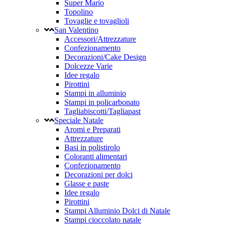
Super Mario
Topolino
Tovaglie e tovaglioli
San Valentino
Accessori/Attrezzature
Confezionamento
Decorazioni/Cake Design
Dolcezze Varie
Idee regalo
Pirottini
Stampi in alluminio
Stampi in policarbonato
Tagliabiscotti/Tagliapast
Speciale Natale
Aromi e Preparati
Attrezzature
Basi in polistirolo
Coloranti alimentari
Confezionamento
Decorazioni per dolci
Glasse e paste
Idee regalo
Pirottini
Stampi Alluminio Dolci di Natale
Stampi cioccolato natale