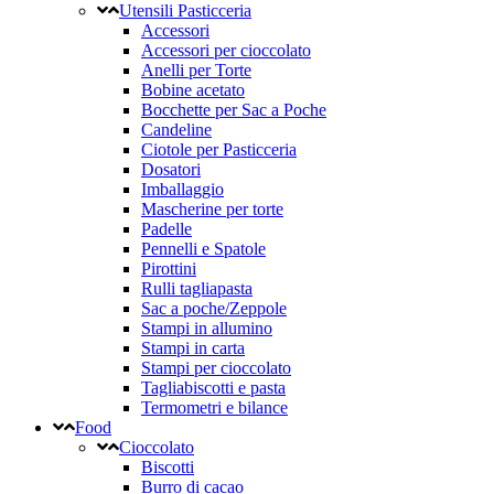
Utensili Pasticceria
Accessori
Accessori per cioccolato
Anelli per Torte
Bobine acetato
Bocchette per Sac a Poche
Candeline
Ciotole per Pasticceria
Dosatori
Imballaggio
Mascherine per torte
Padelle
Pennelli e Spatole
Pirottini
Rulli tagliapasta
Sac a poche/Zeppole
Stampi in allumino
Stampi in carta
Stampi per cioccolato
Tagliabiscotti e pasta
Termometri e bilance
Food
Cioccolato
Biscotti
Burro di cacao