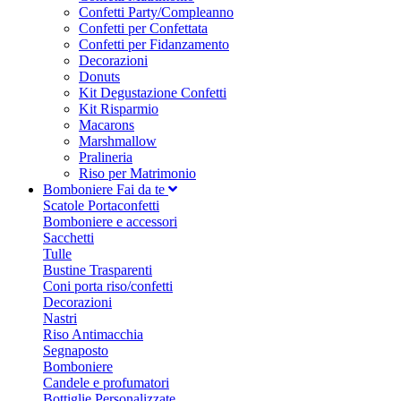
Confetti Party/Compleanno
Confetti per Confettata
Confetti per Fidanzamento
Decorazioni
Donuts
Kit Degustazione Confetti
Kit Risparmio
Macarons
Marshmallow
Pralineria
Riso per Matrimonio
Bomboniere Fai da te
Scatole Portaconfetti
Bomboniere e accessori
Sacchetti
Tulle
Bustine Trasparenti
Coni porta riso/confetti
Decorazioni
Nastri
Riso Antimacchia
Segnaposto
Bomboniere
Candele e profumatori
Bottiglie Personalizzate