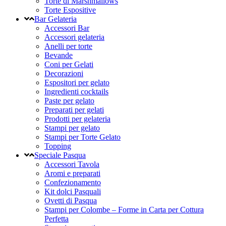
Torte di Marshmallows
Torte Espositive
Bar Gelateria
Accessori Bar
Accessori gelateria
Anelli per torte
Bevande
Coni per Gelati
Decorazioni
Espositori per gelato
Ingredienti cocktails
Paste per gelato
Preparati per gelati
Prodotti per gelateria
Stampi per gelato
Stampi per Torte Gelato
Topping
Speciale Pasqua
Accessori Tavola
Aromi e preparati
Confezionamento
Kit dolci Pasquali
Ovetti di Pasqua
Stampi per Colombe – Forme in Carta per Cottura
Perfetta