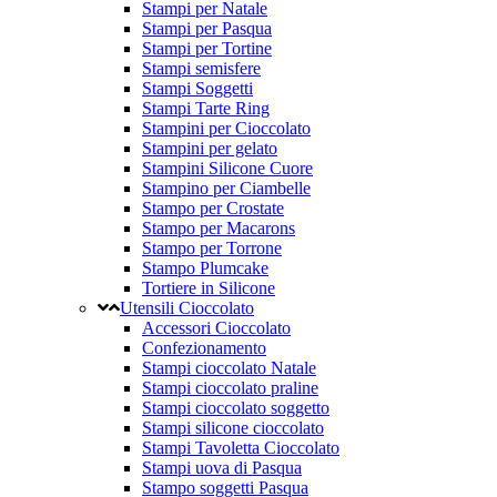
Stampi per Natale
Stampi per Pasqua
Stampi per Tortine
Stampi semisfere
Stampi Soggetti
Stampi Tarte Ring
Stampini per Cioccolato
Stampini per gelato
Stampini Silicone Cuore
Stampino per Ciambelle
Stampo per Crostate
Stampo per Macarons
Stampo per Torrone
Stampo Plumcake
Tortiere in Silicone
Utensili Cioccolato
Accessori Cioccolato
Confezionamento
Stampi cioccolato Natale
Stampi cioccolato praline
Stampi cioccolato soggetto
Stampi silicone cioccolato
Stampi Tavoletta Cioccolato
Stampi uova di Pasqua
Stampo soggetti Pasqua