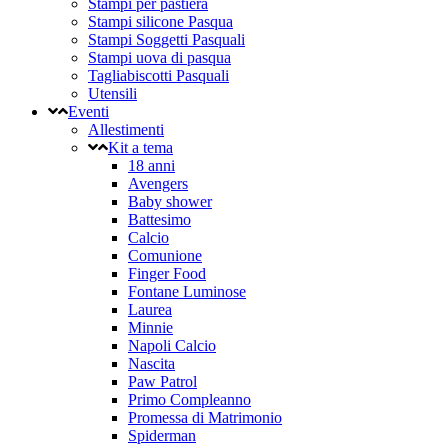
Stampi per pastiera
Stampi silicone Pasqua
Stampi Soggetti Pasquali
Stampi uova di pasqua
Tagliabiscotti Pasquali
Utensili
Eventi
Allestimenti
Kit a tema
18 anni
Avengers
Baby shower
Battesimo
Calcio
Comunione
Finger Food
Fontane Luminose
Laurea
Minnie
Napoli Calcio
Nascita
Paw Patrol
Primo Compleanno
Promessa di Matrimonio
Spiderman