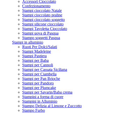
Accessori Cioccolato
Confezionamento
Stampi cioccolato Natale
Stampi cioccolato praline
Stampi cioccolato soggetto
Stampi silicone cioccolato
Stampi Tavoletta Cioccolato
Stampi uova di Pasqua
Stampo soggetti Pasqua
Stampi in alluminio
Ruoti Per Dolci/Salati
Stampi Madeleine
Stampi Pastiera
Stampi per Baba
Stampi per Cannoli
Stampi per Cassata Siciliana
Stampi per Ciambella
Stampi per Pan Brioche
Stampi per Pandoro
Stampi per Plumcake
Stampi per Savarin/Baba crema
Stampini a forma di cuore
Stampini in Alluminio
Stampo Delizia al Limone e Zuccotto
Stampo Furbo