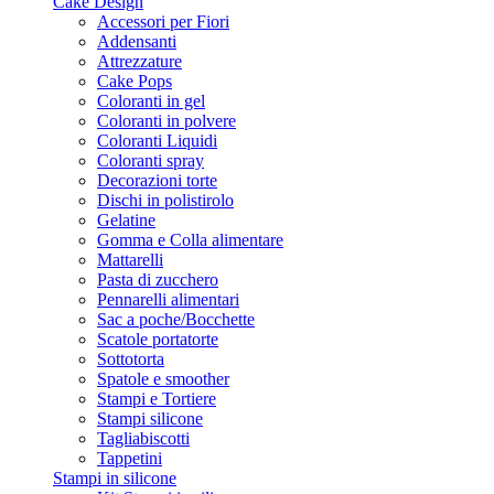
Cake Design
Accessori per Fiori
Addensanti
Attrezzature
Cake Pops
Coloranti in gel
Coloranti in polvere
Coloranti Liquidi
Coloranti spray
Decorazioni torte
Dischi in polistirolo
Gelatine
Gomma e Colla alimentare
Mattarelli
Pasta di zucchero
Pennarelli alimentari
Sac a poche/Bocchette
Scatole portatorte
Sottotorta
Spatole e smoother
Stampi e Tortiere
Stampi silicone
Tagliabiscotti
Tappetini
Stampi in silicone