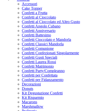
Accessori
Cake Topper
Confetti a Frutta
Confetti al Cioccolato
Confetti al Cioccolato ed Altro Gusto
Confetti Angolo Cubano
Confetti Anniversario
Confetti Battesimo
Confetti Cioccolato e Mandorla
Confetti Classici Mandorla
Confetti Comunione
Confetti Confezionati Singolarmente
Confetti Gusti Speciali
Confetti Laurea Rossi
Confetti Matrimonio
Confetti Party/Compleanno
Confetti per Confettata
Confetti per Fidanzamento
Decorazioni
Donuts
Kit Degustazione Confetti
Kit Risparmio
Macarons
Marshmallow
Pralineria