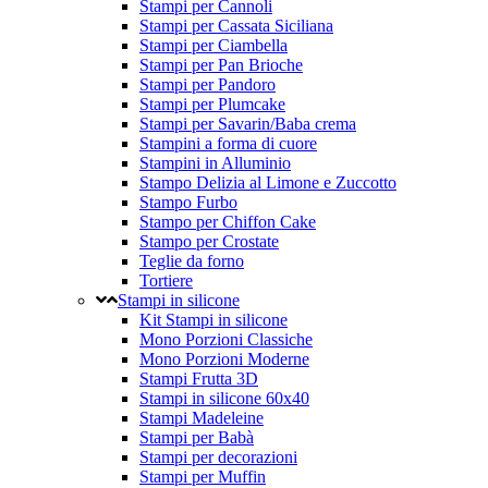
Stampi per Cannoli
Stampi per Cassata Siciliana
Stampi per Ciambella
Stampi per Pan Brioche
Stampi per Pandoro
Stampi per Plumcake
Stampi per Savarin/Baba crema
Stampini a forma di cuore
Stampini in Alluminio
Stampo Delizia al Limone e Zuccotto
Stampo Furbo
Stampo per Chiffon Cake
Stampo per Crostate
Teglie da forno
Tortiere
Stampi in silicone
Kit Stampi in silicone
Mono Porzioni Classiche
Mono Porzioni Moderne
Stampi Frutta 3D
Stampi in silicone 60x40
Stampi Madeleine
Stampi per Babà
Stampi per decorazioni
Stampi per Muffin