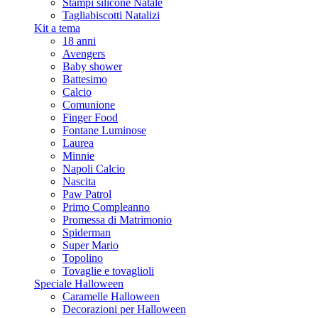
Stampi silicone Natale
Tagliabiscotti Natalizi
Kit a tema
18 anni
Avengers
Baby shower
Battesimo
Calcio
Comunione
Finger Food
Fontane Luminose
Laurea
Minnie
Napoli Calcio
Nascita
Paw Patrol
Primo Compleanno
Promessa di Matrimonio
Spiderman
Super Mario
Topolino
Tovaglie e tovaglioli
Speciale Halloween
Caramelle Halloween
Decorazioni per Halloween