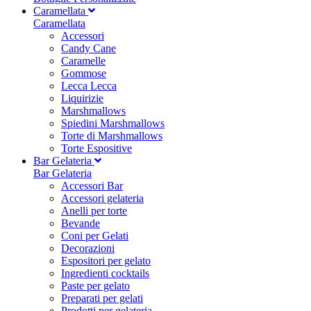
Caramellata
Caramellata
Accessori
Candy Cane
Caramelle
Gommose
Lecca Lecca
Liquirizie
Marshmallows
Spiedini Marshmallows
Torte di Marshmallows
Torte Espositive
Bar Gelateria
Bar Gelateria
Accessori Bar
Accessori gelateria
Anelli per torte
Bevande
Coni per Gelati
Decorazioni
Espositori per gelato
Ingredienti cocktails
Paste per gelato
Preparati per gelati
Prodotti per gelateria