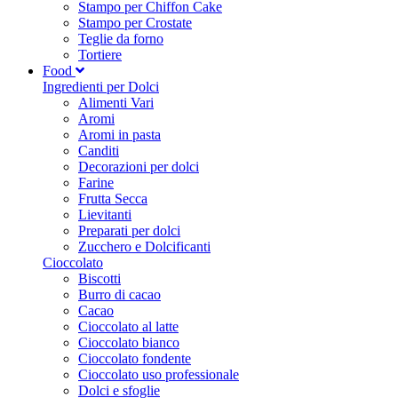
Stampo per Chiffon Cake
Stampo per Crostate
Teglie da forno
Tortiere
Food
Ingredienti per Dolci
Alimenti Vari
Aromi
Aromi in pasta
Canditi
Decorazioni per dolci
Farine
Frutta Secca
Lievitanti
Preparati per dolci
Zucchero e Dolcificanti
Cioccolato
Biscotti
Burro di cacao
Cacao
Cioccolato al latte
Cioccolato bianco
Cioccolato fondente
Cioccolato uso professionale
Dolci e sfoglie