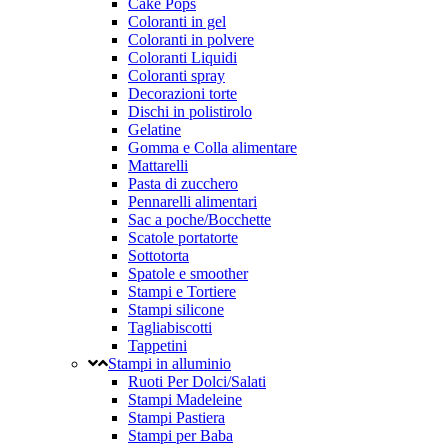
Cake Pops
Coloranti in gel
Coloranti in polvere
Coloranti Liquidi
Coloranti spray
Decorazioni torte
Dischi in polistirolo
Gelatine
Gomma e Colla alimentare
Mattarelli
Pasta di zucchero
Pennarelli alimentari
Sac a poche/Bocchette
Scatole portatorte
Sottotorta
Spatole e smoother
Stampi e Tortiere
Stampi silicone
Tagliabiscotti
Tappetini
Stampi in alluminio
Ruoti Per Dolci/Salati
Stampi Madeleine
Stampi Pastiera
Stampi per Baba