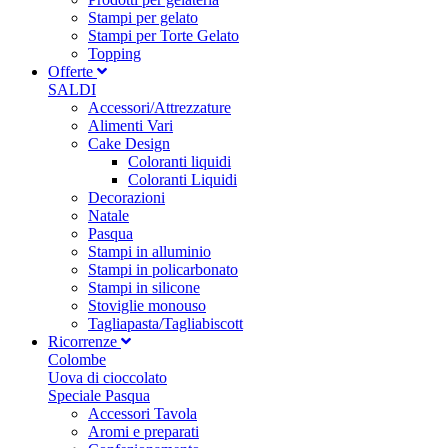
Stampi per gelato
Stampi per Torte Gelato
Topping
Offerte
SALDI
Accessori/Attrezzature
Alimenti Vari
Cake Design
Coloranti liquidi
Coloranti Liquidi
Decorazioni
Natale
Pasqua
Stampi in alluminio
Stampi in policarbonato
Stampi in silicone
Stoviglie monouso
Tagliapasta/Tagliabiscott
Ricorrenze
Colombe
Uova di cioccolato
Speciale Pasqua
Accessori Tavola
Aromi e preparati