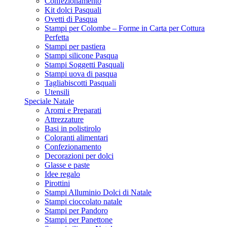
Confezionamento
Kit dolci Pasquali
Ovetti di Pasqua
Stampi per Colombe – Forme in Carta per Cottura
Perfetta
Stampi per pastiera
Stampi silicone Pasqua
Stampi Soggetti Pasquali
Stampi uova di pasqua
Tagliabiscotti Pasquali
Utensili
Speciale Natale
Aromi e Preparati
Attrezzature
Basi in polistirolo
Coloranti alimentari
Confezionamento
Decorazioni per dolci
Glasse e paste
Idee regalo
Pirottini
Stampi Alluminio Dolci di Natale
Stampi cioccolato natale
Stampi per Pandoro
Stampi per Panettone