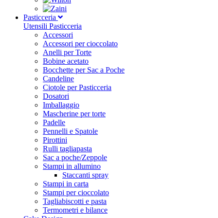
Pasticceria
Utensili Pasticceria
Accessori
Accessori per cioccolato
Anelli per Torte
Bobine acetato
Bocchette per Sac a Poche
Candeline
Ciotole per Pasticceria
Dosatori
Imballaggio
Mascherine per torte
Padelle
Pennelli e Spatole
Pirottini
Rulli tagliapasta
Sac a poche/Zeppole
Stampi in allumino
Staccanti spray
Stampi in carta
Stampi per cioccolato
Tagliabiscotti e pasta
Termometri e bilance