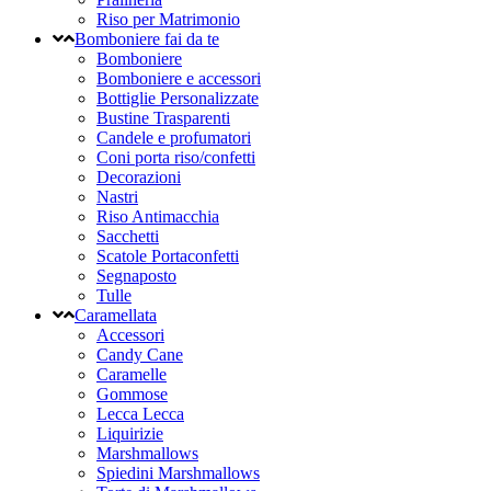
Riso per Matrimonio
Bomboniere fai da te
Bomboniere
Bomboniere e accessori
Bottiglie Personalizzate
Bustine Trasparenti
Candele e profumatori
Coni porta riso/confetti
Decorazioni
Nastri
Riso Antimacchia
Sacchetti
Scatole Portaconfetti
Segnaposto
Tulle
Caramellata
Accessori
Candy Cane
Caramelle
Gommose
Lecca Lecca
Liquirizie
Marshmallows
Spiedini Marshmallows