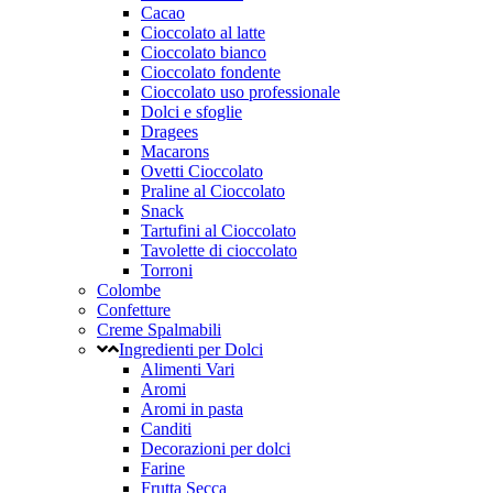
Cacao
Cioccolato al latte
Cioccolato bianco
Cioccolato fondente
Cioccolato uso professionale
Dolci e sfoglie
Dragees
Macarons
Ovetti Cioccolato
Praline al Cioccolato
Snack
Tartufini al Cioccolato
Tavolette di cioccolato
Torroni
Colombe
Confetture
Creme Spalmabili
Ingredienti per Dolci
Alimenti Vari
Aromi
Aromi in pasta
Canditi
Decorazioni per dolci
Farine
Frutta Secca