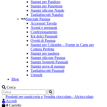
Stampi per Pandoro
Stampi per Panettone
Stampi silicone Natale
Tagliabiscotti Natalizi
Speciale Pasqua
Accessori Tavola
Aromi e preparati
Confezionamento
Kit dolci Pasquali
Ovetti di Pasqua
Stampi per Colombe – Forme in Carta per
Cottura Perfetta
Stampi per pastiera
Stampi silicone Pasqua
Stampi Soggetti Pasquali
Stampi uova di pasqua
Tagliabiscotti Pasquali
Utensili
Blog
Cerca
Accedi
0
Carrello