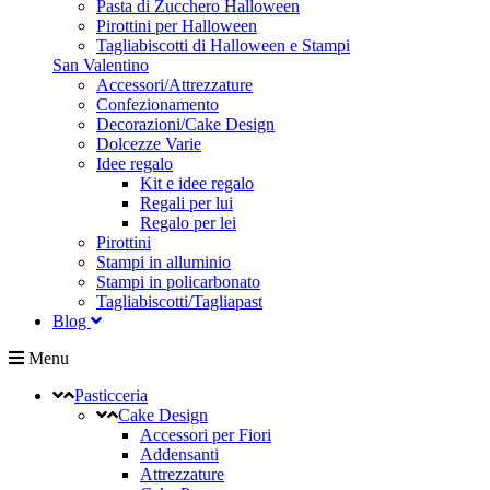
Pasta di Zucchero Halloween
Pirottini per Halloween
Tagliabiscotti di Halloween e Stampi
San Valentino
Accessori/Attrezzature
Confezionamento
Decorazioni/Cake Design
Dolcezze Varie
Idee regalo
Kit e idee regalo
Regali per lui
Regalo per lei
Pirottini
Stampi in alluminio
Stampi in policarbonato
Tagliabiscotti/Tagliapast
Blog
Menu
Pasticceria
Cake Design
Accessori per Fiori
Addensanti
Attrezzature