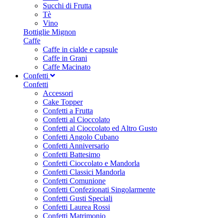
Succhi di Frutta
Tè
Vino
Bottiglie Mignon
Caffe
Caffe in cialde e capsule
Caffe in Grani
Caffe Macinato
Confetti
Confetti
Accessori
Cake Topper
Confetti a Frutta
Confetti al Cioccolato
Confetti al Cioccolato ed Altro Gusto
Confetti Angolo Cubano
Confetti Anniversario
Confetti Battesimo
Confetti Cioccolato e Mandorla
Confetti Classici Mandorla
Confetti Comunione
Confetti Confezionati Singolarmente
Confetti Gusti Speciali
Confetti Laurea Rossi
Confetti Matrimonio