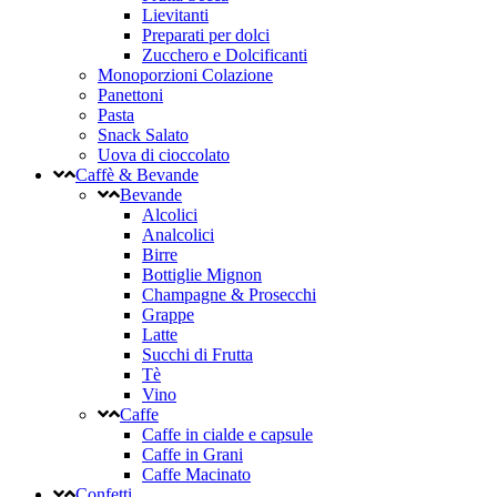
Lievitanti
Preparati per dolci
Zucchero e Dolcificanti
Monoporzioni Colazione
Panettoni
Pasta
Snack Salato
Uova di cioccolato
Caffè & Bevande
Bevande
Alcolici
Analcolici
Birre
Bottiglie Mignon
Champagne & Prosecchi
Grappe
Latte
Succhi di Frutta
Tè
Vino
Caffe
Caffe in cialde e capsule
Caffe in Grani
Caffe Macinato
Confetti