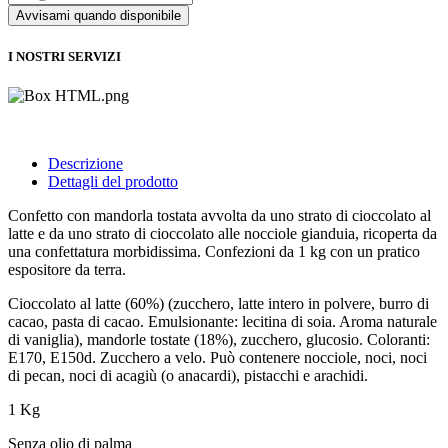
I NOSTRI SERVIZI
Descrizione
Dettagli del prodotto
Confetto con mandorla tostata avvolta da uno strato di cioccolato al
latte e da uno strato di cioccolato alle nocciole gianduia, ricoperta da
una confettatura morbidissima. Confezioni da 1 kg con un pratico
espositore da terra.
Cioccolato al latte (60%) (zucchero, latte intero in polvere, burro di
cacao, pasta di cacao. Emulsionante: lecitina di soia. Aroma naturale
di vaniglia), mandorle tostate (18%), zucchero, glucosio. Coloranti:
E170, E150d. Zucchero a velo. Può contenere nocciole, noci, noci
di pecan, noci di acagiù (o anacardi), pistacchi e arachidi.
1 Kg
Senza olio di palma