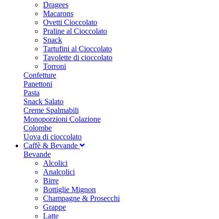
Dragees
Macarons
Ovetti Cioccolato
Praline al Cioccolato
Snack
Tartufini al Cioccolato
Tavolette di cioccolato
Torroni
Confetture
Panettoni
Pasta
Snack Salato
Creme Spalmabili
Monoporzioni Colazione
Colombe
Uova di cioccolato
Caffè & Bevande
Bevande
Alcolici
Analcolici
Birre
Bottiglie Mignon
Champagne & Prosecchi
Grappe
Latte