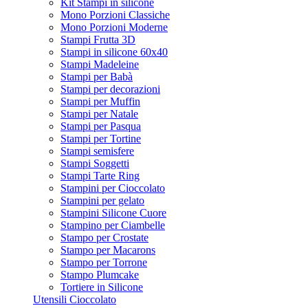
Kit Stampi in silicone
Mono Porzioni Classiche
Mono Porzioni Moderne
Stampi Frutta 3D
Stampi in silicone 60x40
Stampi Madeleine
Stampi per Babà
Stampi per decorazioni
Stampi per Muffin
Stampi per Natale
Stampi per Pasqua
Stampi per Tortine
Stampi semisfere
Stampi Soggetti
Stampi Tarte Ring
Stampini per Cioccolato
Stampini per gelato
Stampini Silicone Cuore
Stampino per Ciambelle
Stampo per Crostate
Stampo per Macarons
Stampo per Torrone
Stampo Plumcake
Tortiere in Silicone
Utensili Cioccolato