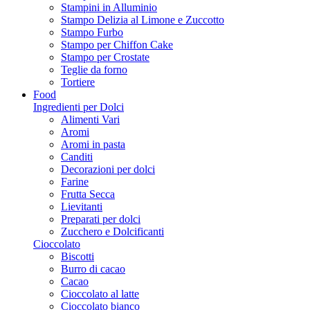
Stampini in Alluminio
Stampo Delizia al Limone e Zuccotto
Stampo Furbo
Stampo per Chiffon Cake
Stampo per Crostate
Teglie da forno
Tortiere
Food
Ingredienti per Dolci
Alimenti Vari
Aromi
Aromi in pasta
Canditi
Decorazioni per dolci
Farine
Frutta Secca
Lievitanti
Preparati per dolci
Zucchero e Dolcificanti
Cioccolato
Biscotti
Burro di cacao
Cacao
Cioccolato al latte
Cioccolato bianco