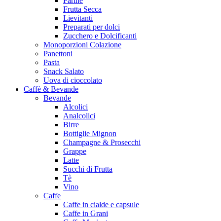
Farine
Frutta Secca
Lievitanti
Preparati per dolci
Zucchero e Dolcificanti
Monoporzioni Colazione
Panettoni
Pasta
Snack Salato
Uova di cioccolato
Caffè & Bevande
Bevande
Alcolici
Analcolici
Birre
Bottiglie Mignon
Champagne & Prosecchi
Grappe
Latte
Succhi di Frutta
Tè
Vino
Caffe
Caffe in cialde e capsule
Caffe in Grani