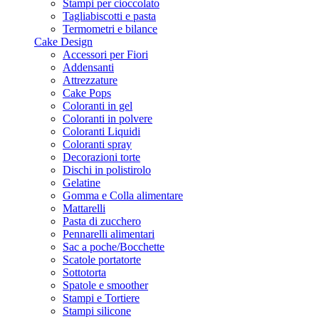
Stampi per cioccolato
Tagliabiscotti e pasta
Termometri e bilance
Cake Design
Accessori per Fiori
Addensanti
Attrezzature
Cake Pops
Coloranti in gel
Coloranti in polvere
Coloranti Liquidi
Coloranti spray
Decorazioni torte
Dischi in polistirolo
Gelatine
Gomma e Colla alimentare
Mattarelli
Pasta di zucchero
Pennarelli alimentari
Sac a poche/Bocchette
Scatole portatorte
Sottotorta
Spatole e smoother
Stampi e Tortiere
Stampi silicone