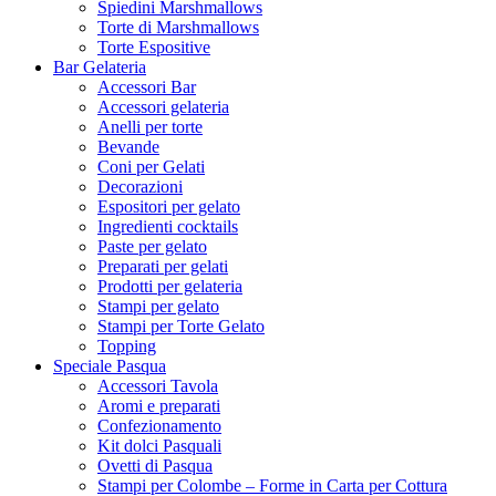
Spiedini Marshmallows
Torte di Marshmallows
Torte Espositive
Bar Gelateria
Accessori Bar
Accessori gelateria
Anelli per torte
Bevande
Coni per Gelati
Decorazioni
Espositori per gelato
Ingredienti cocktails
Paste per gelato
Preparati per gelati
Prodotti per gelateria
Stampi per gelato
Stampi per Torte Gelato
Topping
Speciale Pasqua
Accessori Tavola
Aromi e preparati
Confezionamento
Kit dolci Pasquali
Ovetti di Pasqua
Stampi per Colombe – Forme in Carta per Cottura