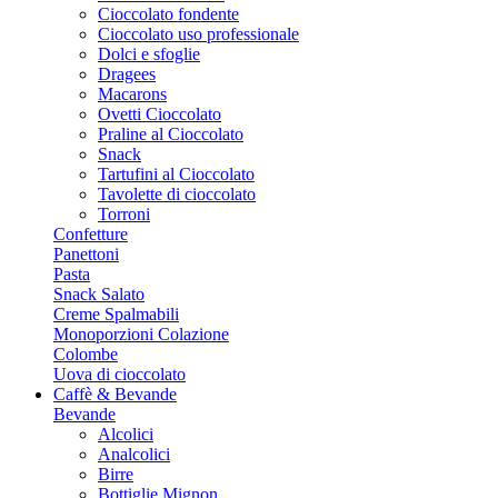
Cioccolato fondente
Cioccolato uso professionale
Dolci e sfoglie
Dragees
Macarons
Ovetti Cioccolato
Praline al Cioccolato
Snack
Tartufini al Cioccolato
Tavolette di cioccolato
Torroni
Confetture
Panettoni
Pasta
Snack Salato
Creme Spalmabili
Monoporzioni Colazione
Colombe
Uova di cioccolato
Caffè & Bevande
Bevande
Alcolici
Analcolici
Birre
Bottiglie Mignon