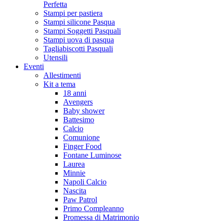
Perfetta
Stampi per pastiera
Stampi silicone Pasqua
Stampi Soggetti Pasquali
Stampi uova di pasqua
Tagliabiscotti Pasquali
Utensili
Eventi
Allestimenti
Kit a tema
18 anni
Avengers
Baby shower
Battesimo
Calcio
Comunione
Finger Food
Fontane Luminose
Laurea
Minnie
Napoli Calcio
Nascita
Paw Patrol
Primo Compleanno
Promessa di Matrimonio