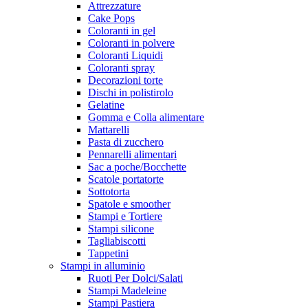
Attrezzature
Cake Pops
Coloranti in gel
Coloranti in polvere
Coloranti Liquidi
Coloranti spray
Decorazioni torte
Dischi in polistirolo
Gelatine
Gomma e Colla alimentare
Mattarelli
Pasta di zucchero
Pennarelli alimentari
Sac a poche/Bocchette
Scatole portatorte
Sottotorta
Spatole e smoother
Stampi e Tortiere
Stampi silicone
Tagliabiscotti
Tappetini
Stampi in alluminio
Ruoti Per Dolci/Salati
Stampi Madeleine
Stampi Pastiera