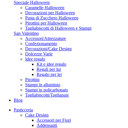
Speciale Halloween
Caramelle Halloween
Decorazioni per Halloween
Pasta di Zucchero Halloween
Pirottini per Halloween
Tagliabiscotti di Halloween e Stampi
San Valentino
Accessori/Attrezzature
Confezionamento
Decorazioni/Cake Design
Dolcezze Varie
Idee regalo
Kit e idee regalo
Regali per lui
Regalo per lei
Pirottini
Stampi in alluminio
Stampi in policarbonato
Tagliabiscotti/Tagliapast
Blog
Pasticceria
Cake Design
Accessori per Fiori
Addensanti