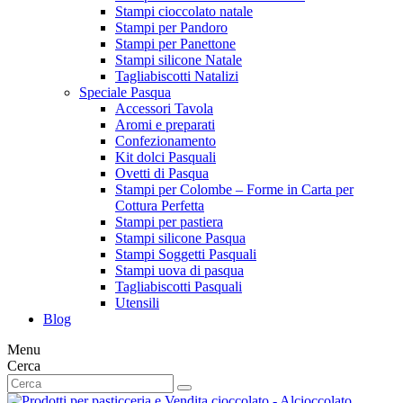
Stampi cioccolato natale
Stampi per Pandoro
Stampi per Panettone
Stampi silicone Natale
Tagliabiscotti Natalizi
Speciale Pasqua
Accessori Tavola
Aromi e preparati
Confezionamento
Kit dolci Pasquali
Ovetti di Pasqua
Stampi per Colombe – Forme in Carta per
Cottura Perfetta
Stampi per pastiera
Stampi silicone Pasqua
Stampi Soggetti Pasquali
Stampi uova di pasqua
Tagliabiscotti Pasquali
Utensili
Blog
Menu
Cerca