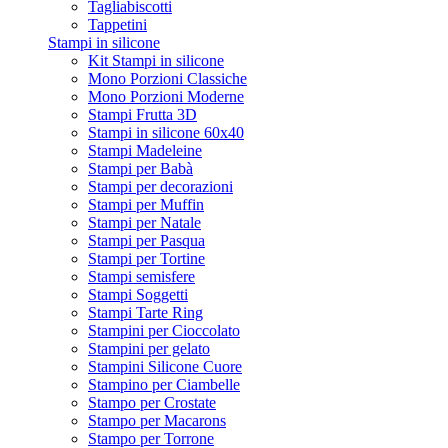
Tagliabiscotti
Tappetini
Stampi in silicone
Kit Stampi in silicone
Mono Porzioni Classiche
Mono Porzioni Moderne
Stampi Frutta 3D
Stampi in silicone 60x40
Stampi Madeleine
Stampi per Babà
Stampi per decorazioni
Stampi per Muffin
Stampi per Natale
Stampi per Pasqua
Stampi per Tortine
Stampi semisfere
Stampi Soggetti
Stampi Tarte Ring
Stampini per Cioccolato
Stampini per gelato
Stampini Silicone Cuore
Stampino per Ciambelle
Stampo per Crostate
Stampo per Macarons
Stampo per Torrone