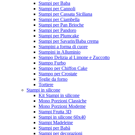
Stampi per Baba
Stampi per Cannoli
Stampi per Cassata Siciliana
Stampi per Ciambella
Stampi per Pan Brioche
Stampi per Pandoro
Stampi per Plumcake
Stampi per Savarin/Baba crema
Stampini a forma di cuore
Stampini in Alluminio
Stampo Delizia al Limone e Zuccotto
Stampo Furbo
Stampo per Chiffon Cake
Stampo per Crostate
Teglie da forno
Tortiere
Stampi in silicone
Kit Stampi in silicone
Mono Porzioni Classiche
Mono Porzioni Moderne
Stampi Frutta 3D
Stampi in silicone 60x40
Stampi Madeleine
Stampi per Babà
Stampi per decorazioni