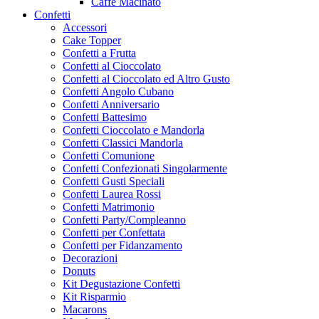
Caffe Macinato
Confetti
Accessori
Cake Topper
Confetti a Frutta
Confetti al Cioccolato
Confetti al Cioccolato ed Altro Gusto
Confetti Angolo Cubano
Confetti Anniversario
Confetti Battesimo
Confetti Cioccolato e Mandorla
Confetti Classici Mandorla
Confetti Comunione
Confetti Confezionati Singolarmente
Confetti Gusti Speciali
Confetti Laurea Rossi
Confetti Matrimonio
Confetti Party/Compleanno
Confetti per Confettata
Confetti per Fidanzamento
Decorazioni
Donuts
Kit Degustazione Confetti
Kit Risparmio
Macarons