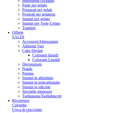
Ingredienti cocktails
Paste per gelato
Preparati per gelati
Prodotti per gelateria
Stampi per gelato
Stampi per Torte Gelato
Topping
Offerte
SALDI
Accessori/Attrezzature
Alimenti Vari
Cake Design
Coloranti liquidi
Coloranti Liquidi
Decorazioni
Natale
Pasqua
Stampi in alluminio
Stampi in policarbonato
Stampi in silicone
Stoviglie monouso
Tagliapasta/Tagliabiscott
Ricorrenze
Colombe
Uova di cioccolato