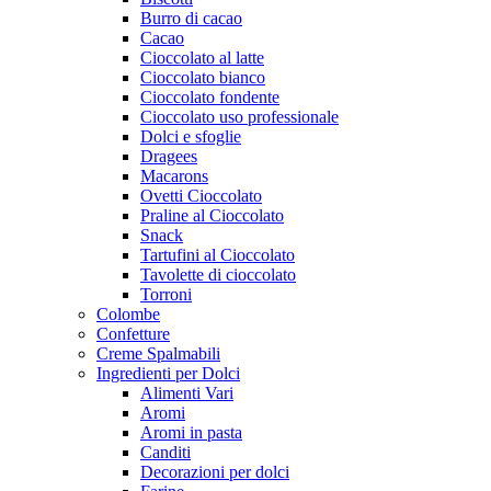
Burro di cacao
Cacao
Cioccolato al latte
Cioccolato bianco
Cioccolato fondente
Cioccolato uso professionale
Dolci e sfoglie
Dragees
Macarons
Ovetti Cioccolato
Praline al Cioccolato
Snack
Tartufini al Cioccolato
Tavolette di cioccolato
Torroni
Colombe
Confetture
Creme Spalmabili
Ingredienti per Dolci
Alimenti Vari
Aromi
Aromi in pasta
Canditi
Decorazioni per dolci