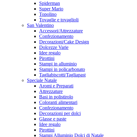
Spiderman
Super Mario
Topolino
Tovaglie e tovaglioli
San Valentino
Accessori/Attrezzature
Confezionamento
Decorazioni/Cake Design
Dolcezze Varie
Idee regalo
Pirottini
Stampi in alluminio
Stampi in policarbonato
Tagliabiscotti/Tagliapast
Speciale Natale
Aromi e Preparati
Attrezzature
Basi in polistirolo
Coloranti alimentari
Confezionamento
Decorazioni per dolci
Glasse e paste
Idee regalo
Pirottini
Stampi Alluminio Dolci di Natale