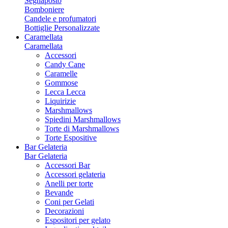
Segnaposto
Bomboniere
Candele e profumatori
Bottiglie Personalizzate
Caramellata
Caramellata
Accessori
Candy Cane
Caramelle
Gommose
Lecca Lecca
Liquirizie
Marshmallows
Spiedini Marshmallows
Torte di Marshmallows
Torte Espositive
Bar Gelateria
Bar Gelateria
Accessori Bar
Accessori gelateria
Anelli per torte
Bevande
Coni per Gelati
Decorazioni
Espositori per gelato