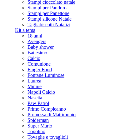
Stampi cioccolato natale
Stampi per Pandoro
Stampi per Panettone
Stampi silicone Natale
Tagliabiscotti Natalizi
Kit a tema
18 anni
Avengers
Baby shower
Battesimo
Calcio
Comunione
Finger Food
Fontane Luminose
Laurea
Minnie
Napoli Calcio
Nascita
Paw Patrol
Primo Compleanno
Promessa di Matrimonio
Spiderman
Super Mario
Topolino
Tovaglie e tovaglioli