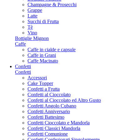
Champagne & Prosecchi
Grappe
Latte
Succhi di Frutta
Tè
Vino
Bottiglie Mignon
Caffe
Caffe in cialde e capsule
Caffe in Grani
Caffe Macinato
Confetti
Confetti
Accessori
Cake Topper
Confetti a Frutta
Confetti al Cioccolato
Confetti al Cioccolato ed Altro Gusto
Confetti Angolo Cubano
Confetti Anniversario
Confetti Battesimo
Confetti Cioccolato e Mandorla
Confetti Classici Mandorla
Confetti Comunione
Confetti Confezionati Singolarmente