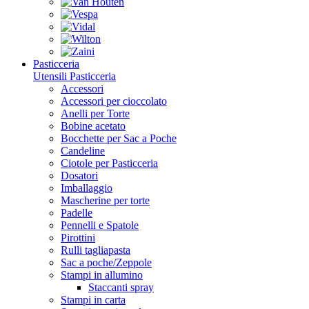
Pasticceria
Utensili Pasticceria
Accessori
Accessori per cioccolato
Anelli per Torte
Bobine acetato
Bocchette per Sac a Poche
Candeline
Ciotole per Pasticceria
Dosatori
Imballaggio
Mascherine per torte
Padelle
Pennelli e Spatole
Pirottini
Rulli tagliapasta
Sac a poche/Zeppole
Stampi in allumino
Staccanti spray
Stampi in carta