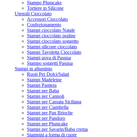
Stampo Plumcake
Tortiere in Silicone
Utensili Cioccolato
Accessori Cioccolato
Confezionamento
Stampi cioccolato Natale
Stampi cioccolato praline
Stampi cioccolato soggetto
Stampi silicone cioccolato
Stampi Tavoletta Cioccolato
Stampi uova di Pasqua
Stampo soggetti Pasqua
Stampi in alluminio
Ruoti Per Dolci/Salati
Stampi Madeleine
Stampi Pastiera
Stampi per Baba
Stampi per Cannoli
Stampi per Cassata Siciliana
Stampi per Ciambella
Stampi per Pan Brioche
Stampi per Pandoro
Stampi per Plumcake
Stampi per Savarin/Baba crema
Stampini a forma di cuore