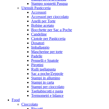
Stampo soggetti Pasqua
Utensili Pasticceria
Accessori
Accessori per cioccolato
Anelli per Torte
Bobine acetato
Bocchette per Sac a Poche
Candeline
Ciotole per Pasticceria
Dosatori
Imballaggio
Mascherine per torte
Padelle
Pennelli e Spatole
Pirottini
Rulli tagliapasta
Sac a poche/Zeppole
Stampi in allumino
Stampi in carta
Stampi per cioccolato
Tagliabiscotti e pasta
Termometri e bilance
Food
Cioccolato
Biscotti