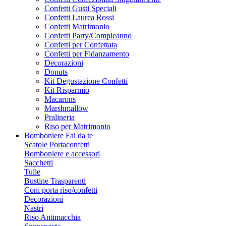
Confetti Gusti Speciali
Confetti Laurea Rossi
Confetti Matrimonio
Confetti Party/Compleanno
Confetti per Confettata
Confetti per Fidanzamento
Decorazioni
Donuts
Kit Degustazione Confetti
Kit Risparmio
Macarons
Marshmallow
Pralineria
Riso per Matrimonio
Bomboniere Fai da te
Scatole Portaconfetti
Bomboniere e accessori
Sacchetti
Tulle
Bustine Trasparenti
Coni porta riso/confetti
Decorazioni
Nastri
Riso Antimacchia