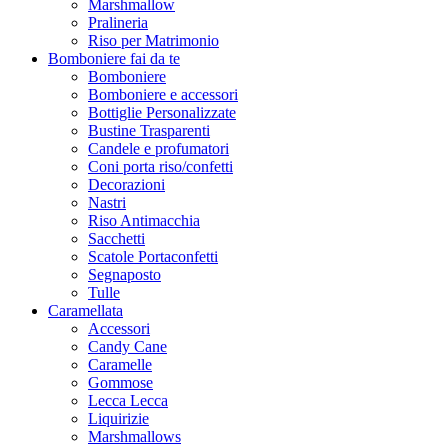
Marshmallow
Pralineria
Riso per Matrimonio
Bomboniere fai da te
Bomboniere
Bomboniere e accessori
Bottiglie Personalizzate
Bustine Trasparenti
Candele e profumatori
Coni porta riso/confetti
Decorazioni
Nastri
Riso Antimacchia
Sacchetti
Scatole Portaconfetti
Segnaposto
Tulle
Caramellata
Accessori
Candy Cane
Caramelle
Gommose
Lecca Lecca
Liquirizie
Marshmallows