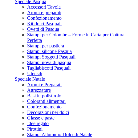
Speciale Pasqua
Accessori Tavola
Aromi e preparati
Confezionamento
Kit dolci Pasquali
Ovetti di Pasqua
Stampi per Colombe – Forme in Carta per Cottura
Perfetta
Stampi per pastiera
Stampi silicone Pasqua
Stampi Soggetti Pasquali
Stampi uova di pasqua
Tagliabiscotti Pasquali
Utensili
Speciale Natale
Aromi e Preparati
Attrezzature
Basi in polistirolo
Coloranti alimentari
Confezionamento
Decorazioni per dolci
Glasse e paste
Idee regalo
Pirottini
Stampi Alluminio Dolci di Natale