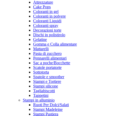
Attrezzature
Cake Pops
Coloranti in gel
Coloranti in polvere
Coloranti Liquidi
Coloranti spray
Decorazioni torte
Dischi in polistirolo
Gelatine
Gomma e Colla alimentare
Mattarelli
Pasta di zucchero
Pennarelli alimentari
Sac a poche/Bocchette
Scatole portatorte
Sottotorta
Spatole e smoother
Stampi e Tortiere
Stampi silicone
Tagliabiscotti
Tappetini
Stampi in alluminio
Ruoti Per Dolci/Salati
Stampi Madeleine
Stampi Pastiera