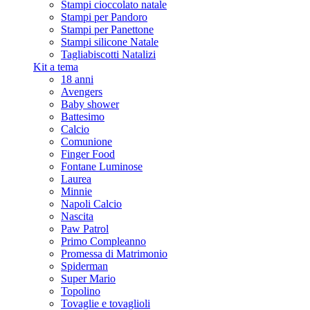
Stampi cioccolato natale
Stampi per Pandoro
Stampi per Panettone
Stampi silicone Natale
Tagliabiscotti Natalizi
Kit a tema
18 anni
Avengers
Baby shower
Battesimo
Calcio
Comunione
Finger Food
Fontane Luminose
Laurea
Minnie
Napoli Calcio
Nascita
Paw Patrol
Primo Compleanno
Promessa di Matrimonio
Spiderman
Super Mario
Topolino
Tovaglie e tovaglioli