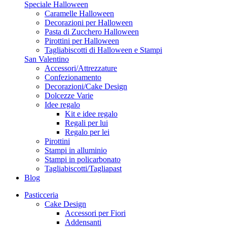
Speciale Halloween
Caramelle Halloween
Decorazioni per Halloween
Pasta di Zucchero Halloween
Pirottini per Halloween
Tagliabiscotti di Halloween e Stampi
San Valentino
Accessori/Attrezzature
Confezionamento
Decorazioni/Cake Design
Dolcezze Varie
Idee regalo
Kit e idee regalo
Regali per lui
Regalo per lei
Pirottini
Stampi in alluminio
Stampi in policarbonato
Tagliabiscotti/Tagliapast
Blog
Pasticceria
Cake Design
Accessori per Fiori
Addensanti