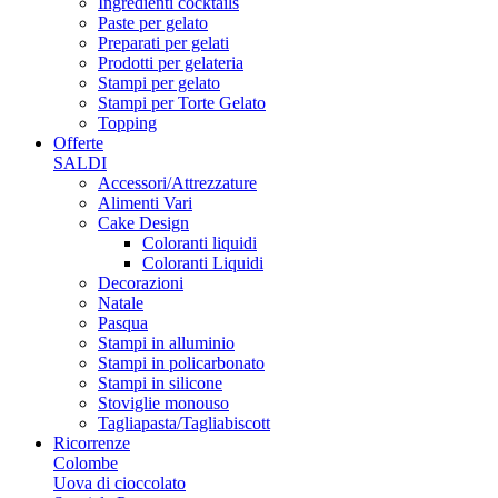
Ingredienti cocktails
Paste per gelato
Preparati per gelati
Prodotti per gelateria
Stampi per gelato
Stampi per Torte Gelato
Topping
Offerte
SALDI
Accessori/Attrezzature
Alimenti Vari
Cake Design
Coloranti liquidi
Coloranti Liquidi
Decorazioni
Natale
Pasqua
Stampi in alluminio
Stampi in policarbonato
Stampi in silicone
Stoviglie monouso
Tagliapasta/Tagliabiscott
Ricorrenze
Colombe
Uova di cioccolato