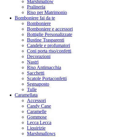
Marshmallow
Pralineria
Riso per Matrimonio
Bomboniere fai da te
Bomboniere
Bomboniere e accessori
Bottiglie Personalizzate
Bustine Trasparenti
Candele e profumatori
Coni porta riso/confetti
Decorazioni
Nastri
Riso Antimacchia
Sacchetti
Scatole Portaconfetti
Segnaposto
Tulle
Caramellata
Accessori
Candy Cane
Caramelle
Gommose
Lecca Lecca
Liquirizie
Marshmallows