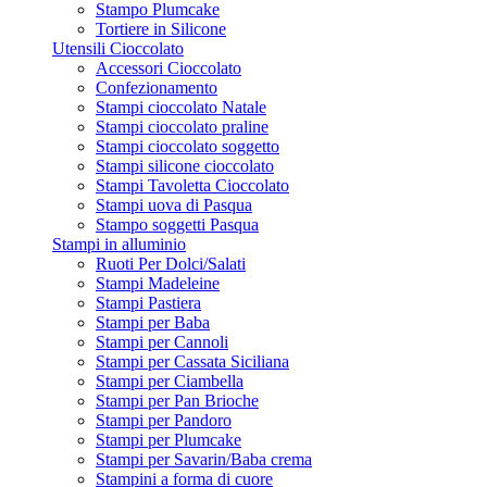
Stampo Plumcake
Tortiere in Silicone
Utensili Cioccolato
Accessori Cioccolato
Confezionamento
Stampi cioccolato Natale
Stampi cioccolato praline
Stampi cioccolato soggetto
Stampi silicone cioccolato
Stampi Tavoletta Cioccolato
Stampi uova di Pasqua
Stampo soggetti Pasqua
Stampi in alluminio
Ruoti Per Dolci/Salati
Stampi Madeleine
Stampi Pastiera
Stampi per Baba
Stampi per Cannoli
Stampi per Cassata Siciliana
Stampi per Ciambella
Stampi per Pan Brioche
Stampi per Pandoro
Stampi per Plumcake
Stampi per Savarin/Baba crema
Stampini a forma di cuore