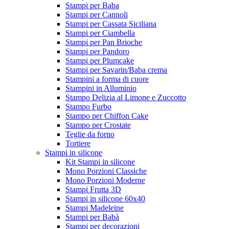
Stampi per Baba
Stampi per Cannoli
Stampi per Cassata Siciliana
Stampi per Ciambella
Stampi per Pan Brioche
Stampi per Pandoro
Stampi per Plumcake
Stampi per Savarin/Baba crema
Stampini a forma di cuore
Stampini in Alluminio
Stampo Delizia al Limone e Zuccotto
Stampo Furbo
Stampo per Chiffon Cake
Stampo per Crostate
Teglie da forno
Tortiere
Stampi in silicone
Kit Stampi in silicone
Mono Porzioni Classiche
Mono Porzioni Moderne
Stampi Frutta 3D
Stampi in silicone 60x40
Stampi Madeleine
Stampi per Babà
Stampi per decorazioni