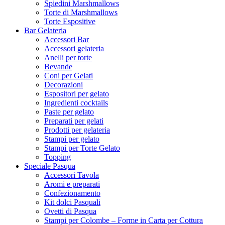
Spiedini Marshmallows
Torte di Marshmallows
Torte Espositive
Bar Gelateria
Accessori Bar
Accessori gelateria
Anelli per torte
Bevande
Coni per Gelati
Decorazioni
Espositori per gelato
Ingredienti cocktails
Paste per gelato
Preparati per gelati
Prodotti per gelateria
Stampi per gelato
Stampi per Torte Gelato
Topping
Speciale Pasqua
Accessori Tavola
Aromi e preparati
Confezionamento
Kit dolci Pasquali
Ovetti di Pasqua
Stampi per Colombe – Forme in Carta per Cottura