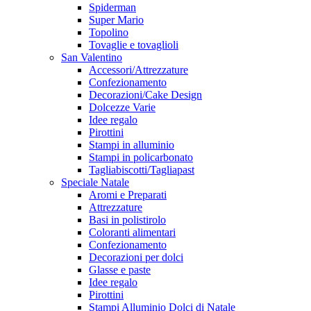
Spiderman
Super Mario
Topolino
Tovaglie e tovaglioli
San Valentino
Accessori/Attrezzature
Confezionamento
Decorazioni/Cake Design
Dolcezze Varie
Idee regalo
Pirottini
Stampi in alluminio
Stampi in policarbonato
Tagliabiscotti/Tagliapast
Speciale Natale
Aromi e Preparati
Attrezzature
Basi in polistirolo
Coloranti alimentari
Confezionamento
Decorazioni per dolci
Glasse e paste
Idee regalo
Pirottini
Stampi Alluminio Dolci di Natale