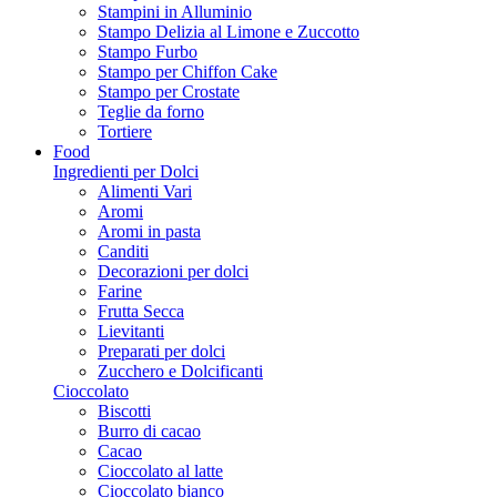
Stampini in Alluminio
Stampo Delizia al Limone e Zuccotto
Stampo Furbo
Stampo per Chiffon Cake
Stampo per Crostate
Teglie da forno
Tortiere
Food
Ingredienti per Dolci
Alimenti Vari
Aromi
Aromi in pasta
Canditi
Decorazioni per dolci
Farine
Frutta Secca
Lievitanti
Preparati per dolci
Zucchero e Dolcificanti
Cioccolato
Biscotti
Burro di cacao
Cacao
Cioccolato al latte
Cioccolato bianco