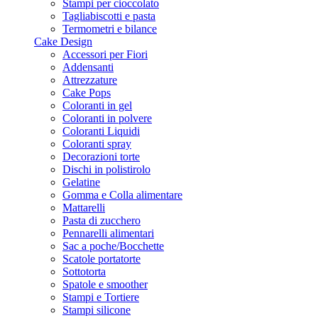
Stampi per cioccolato
Tagliabiscotti e pasta
Termometri e bilance
Cake Design
Accessori per Fiori
Addensanti
Attrezzature
Cake Pops
Coloranti in gel
Coloranti in polvere
Coloranti Liquidi
Coloranti spray
Decorazioni torte
Dischi in polistirolo
Gelatine
Gomma e Colla alimentare
Mattarelli
Pasta di zucchero
Pennarelli alimentari
Sac a poche/Bocchette
Scatole portatorte
Sottotorta
Spatole e smoother
Stampi e Tortiere
Stampi silicone