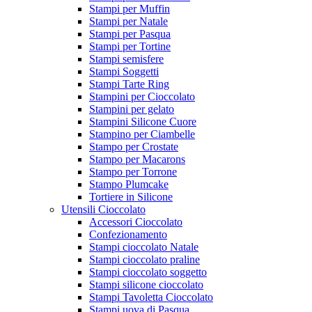
Stampi per Muffin
Stampi per Natale
Stampi per Pasqua
Stampi per Tortine
Stampi semisfere
Stampi Soggetti
Stampi Tarte Ring
Stampini per Cioccolato
Stampini per gelato
Stampini Silicone Cuore
Stampino per Ciambelle
Stampo per Crostate
Stampo per Macarons
Stampo per Torrone
Stampo Plumcake
Tortiere in Silicone
Utensili Cioccolato
Accessori Cioccolato
Confezionamento
Stampi cioccolato Natale
Stampi cioccolato praline
Stampi cioccolato soggetto
Stampi silicone cioccolato
Stampi Tavoletta Cioccolato
Stampi uova di Pasqua