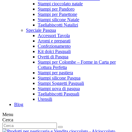
Stampi cioccolato natale
Stampi per Pandoro
Stampi per Panettone
Stampi silicone Natale
Tagliabiscotti Natalizi
Speciale Pasqua
Accessori Tavola
Aromi e preparati
Confezionamento
Kit dolci Pasquali
Ovetti di Pasqua
Stampi per Colombe – Forme in Carta per
Cottura Perfetta
Stampi per pastiera
Stampi silicone Pasqua
Stampi Soggetti Pasquali
Stampi uova di pasqua
Tagliabiscotti Pasquali
Utensili
Blog
Menu
Cerca