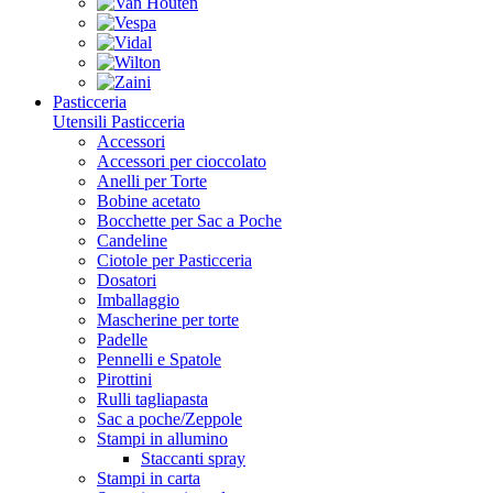
Pasticceria
Utensili Pasticceria
Accessori
Accessori per cioccolato
Anelli per Torte
Bobine acetato
Bocchette per Sac a Poche
Candeline
Ciotole per Pasticceria
Dosatori
Imballaggio
Mascherine per torte
Padelle
Pennelli e Spatole
Pirottini
Rulli tagliapasta
Sac a poche/Zeppole
Stampi in allumino
Staccanti spray
Stampi in carta