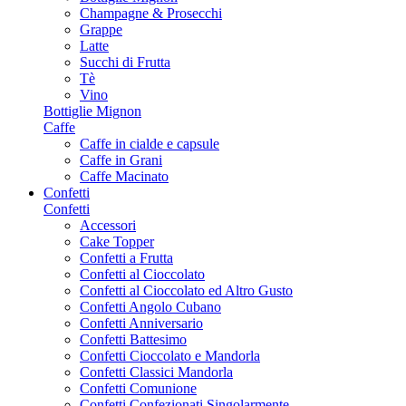
Champagne & Prosecchi
Grappe
Latte
Succhi di Frutta
Tè
Vino
Bottiglie Mignon
Caffe
Caffe in cialde e capsule
Caffe in Grani
Caffe Macinato
Confetti
Confetti
Accessori
Cake Topper
Confetti a Frutta
Confetti al Cioccolato
Confetti al Cioccolato ed Altro Gusto
Confetti Angolo Cubano
Confetti Anniversario
Confetti Battesimo
Confetti Cioccolato e Mandorla
Confetti Classici Mandorla
Confetti Comunione
Confetti Confezionati Singolarmente