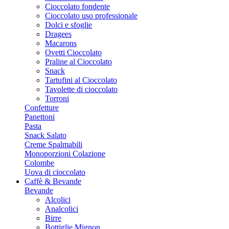
Cioccolato fondente
Cioccolato uso professionale
Dolci e sfoglie
Dragees
Macarons
Ovetti Cioccolato
Praline al Cioccolato
Snack
Tartufini al Cioccolato
Tavolette di cioccolato
Torroni
Confetture
Panettoni
Pasta
Snack Salato
Creme Spalmabili
Monoporzioni Colazione
Colombe
Uova di cioccolato
Caffè & Bevande
Bevande
Alcolici
Analcolici
Birre
Bottiglie Mignon