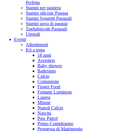
Perfetta
Stampi per pastiera
Stampi silicone Pasqua
Stampi Soggetti Pasquali
Stampi uova di pasqua
Tagliabiscotti Pasquali
Utensili
Eventi
Allestimenti
Kit a tema
18 anni
Avengers
Baby shower
Battesimo
Calcio
Comunione
Finger Food
Fontane Luminose
Laurea
Minnie
Napoli Calcio
Nascita
Paw Patrol
Primo Compleanno
Promessa di Matrimonio