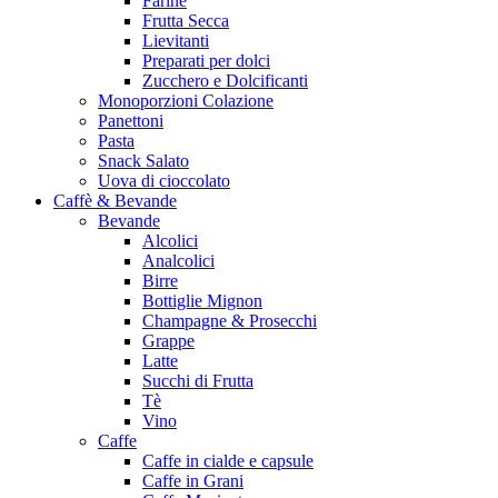
Farine
Frutta Secca
Lievitanti
Preparati per dolci
Zucchero e Dolcificanti
Monoporzioni Colazione
Panettoni
Pasta
Snack Salato
Uova di cioccolato
Caffè & Bevande
Bevande
Alcolici
Analcolici
Birre
Bottiglie Mignon
Champagne & Prosecchi
Grappe
Latte
Succhi di Frutta
Tè
Vino
Caffe
Caffe in cialde e capsule
Caffe in Grani