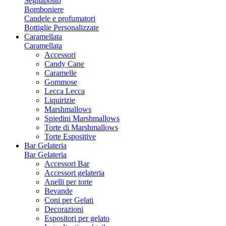
Segnaposto
Bomboniere
Candele e profumatori
Bottiglie Personalizzate
Caramellata
Caramellata
Accessori
Candy Cane
Caramelle
Gommose
Lecca Lecca
Liquirizie
Marshmallows
Spiedini Marshmallows
Torte di Marshmallows
Torte Espositive
Bar Gelateria
Bar Gelateria
Accessori Bar
Accessori gelateria
Anelli per torte
Bevande
Coni per Gelati
Decorazioni
Espositori per gelato