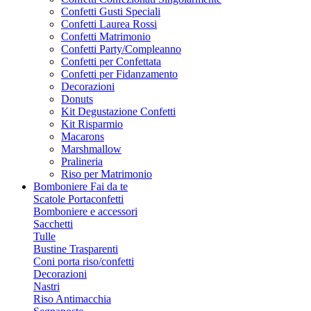
Confetti Gusti Speciali
Confetti Laurea Rossi
Confetti Matrimonio
Confetti Party/Compleanno
Confetti per Confettata
Confetti per Fidanzamento
Decorazioni
Donuts
Kit Degustazione Confetti
Kit Risparmio
Macarons
Marshmallow
Pralineria
Riso per Matrimonio
Bomboniere Fai da te
Scatole Portaconfetti
Bomboniere e accessori
Sacchetti
Tulle
Bustine Trasparenti
Coni porta riso/confetti
Decorazioni
Nastri
Riso Antimacchia