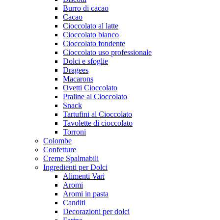
Burro di cacao
Cacao
Cioccolato al latte
Cioccolato bianco
Cioccolato fondente
Cioccolato uso professionale
Dolci e sfoglie
Dragees
Macarons
Ovetti Cioccolato
Praline al Cioccolato
Snack
Tartufini al Cioccolato
Tavolette di cioccolato
Torroni
Colombe
Confetture
Creme Spalmabili
Ingredienti per Dolci
Alimenti Vari
Aromi
Aromi in pasta
Canditi
Decorazioni per dolci