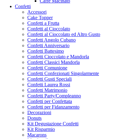
Caffe Macinato
Confetti
Accessori
Cake Topper
Confetti a Frutta
Confetti al Cioccolato
Confetti al Cioccolato ed Altro Gusto
Confetti Angolo Cubano
Confetti Anniversario
Confetti Battesimo
Confetti Cioccolato e Mandorla
Confetti Classici Mandorla
Confetti Comunione
Confetti Confezionati Singolarmente
Confetti Gusti Speciali
Confetti Laurea Rossi
Confetti Matrimonio
Confetti Party/Compleanno
Confetti per Confettata
Confetti per Fidanzamento
Decorazioni
Donuts
Kit Degustazione Confetti
Kit Risparmio
Macarons