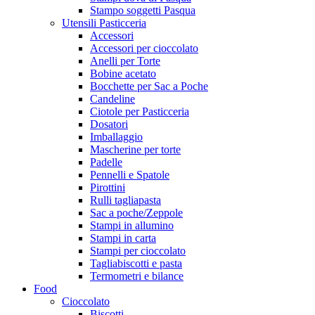
Stampo soggetti Pasqua
Utensili Pasticceria
Accessori
Accessori per cioccolato
Anelli per Torte
Bobine acetato
Bocchette per Sac a Poche
Candeline
Ciotole per Pasticceria
Dosatori
Imballaggio
Mascherine per torte
Padelle
Pennelli e Spatole
Pirottini
Rulli tagliapasta
Sac a poche/Zeppole
Stampi in allumino
Stampi in carta
Stampi per cioccolato
Tagliabiscotti e pasta
Termometri e bilance
Food
Cioccolato
Biscotti