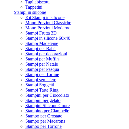
Tagliabiscotti
Tappetini
Stampi in silicone
Kit Stampi in silicone
Mono Porzioni Classiche
Mono Porzioni Moderne
Stampi Frutta 3D
Stampi in silicone 60x40
Stampi Madeleine
Stampi per Babà
Stampi per decorazioni
Stampi per Muffin
Stampi per Natale
Stampi per Pasqua
Stampi per Tortine
Stampi semisfere
Stampi Soggetti
Stampi Tarte Ring
Stampini per Cioccolato
Stampini per gelato
Stampini Silicone Cuore
Stampino per Ciambelle
Stampo per Crostate
Stampo per Macarons
Stampo per Torrone