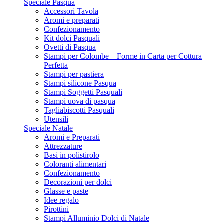
Speciale Pasqua
Accessori Tavola
Aromi e preparati
Confezionamento
Kit dolci Pasquali
Ovetti di Pasqua
Stampi per Colombe – Forme in Carta per Cottura
Perfetta
Stampi per pastiera
Stampi silicone Pasqua
Stampi Soggetti Pasquali
Stampi uova di pasqua
Tagliabiscotti Pasquali
Utensili
Speciale Natale
Aromi e Preparati
Attrezzature
Basi in polistirolo
Coloranti alimentari
Confezionamento
Decorazioni per dolci
Glasse e paste
Idee regalo
Pirottini
Stampi Alluminio Dolci di Natale