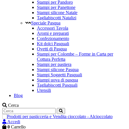
Stampi per Pandoro
Stampi per Panettone
Stampi silicone Natale
Tagliabiscotti Natalizi
Speciale Pasqua
Accessori Tavola
Aromi e preparati
Confezionamento
Kit dolci Pasquali
Ovetti di Pasqua
Stampi per Colombe – Forme in Carta per
Cottura Perfetta
Stampi per pastiera
Stampi silicone Pasqua
Stampi Soggetti Pasquali
Stampi uova di pasqua
Tagliabiscotti Pasquali
Utensili
Blog
Cerca
Accedi
0
Carrello