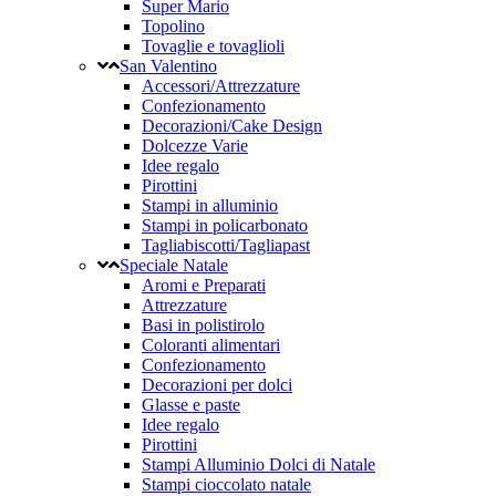
Super Mario
Topolino
Tovaglie e tovaglioli
San Valentino
Accessori/Attrezzature
Confezionamento
Decorazioni/Cake Design
Dolcezze Varie
Idee regalo
Pirottini
Stampi in alluminio
Stampi in policarbonato
Tagliabiscotti/Tagliapast
Speciale Natale
Aromi e Preparati
Attrezzature
Basi in polistirolo
Coloranti alimentari
Confezionamento
Decorazioni per dolci
Glasse e paste
Idee regalo
Pirottini
Stampi Alluminio Dolci di Natale
Stampi cioccolato natale