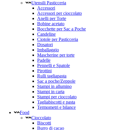
Utensili Pasticceria
Accessori
Accessori per cioccolato
Anelli per Torte
Bobine acetato
Bocchette per Sac a Poche
Candeline
Ciotole per Pasticceria
Dosatori
Imballaggio
Mascherine per torte
Padelle
Pennelli e Spatole
Pirottini
Rulli tagliapasta
Sac a poche/Zeppole
Stampi in allumino
Stampi in carta
Stampi per cioccolato
Tagliabiscotti e pasta
Termometri e bilance
Food
Cioccolato
Biscotti
Burro di cacao