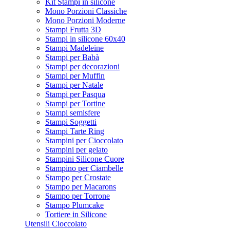
Kit Stampi in silicone
Mono Porzioni Classiche
Mono Porzioni Moderne
Stampi Frutta 3D
Stampi in silicone 60x40
Stampi Madeleine
Stampi per Babà
Stampi per decorazioni
Stampi per Muffin
Stampi per Natale
Stampi per Pasqua
Stampi per Tortine
Stampi semisfere
Stampi Soggetti
Stampi Tarte Ring
Stampini per Cioccolato
Stampini per gelato
Stampini Silicone Cuore
Stampino per Ciambelle
Stampo per Crostate
Stampo per Macarons
Stampo per Torrone
Stampo Plumcake
Tortiere in Silicone
Utensili Cioccolato