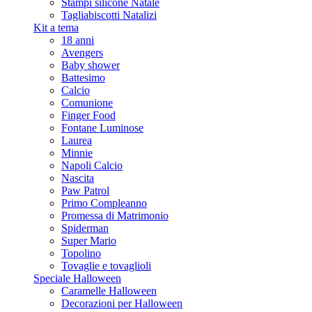
Stampi silicone Natale
Tagliabiscotti Natalizi
Kit a tema
18 anni
Avengers
Baby shower
Battesimo
Calcio
Comunione
Finger Food
Fontane Luminose
Laurea
Minnie
Napoli Calcio
Nascita
Paw Patrol
Primo Compleanno
Promessa di Matrimonio
Spiderman
Super Mario
Topolino
Tovaglie e tovaglioli
Speciale Halloween
Caramelle Halloween
Decorazioni per Halloween