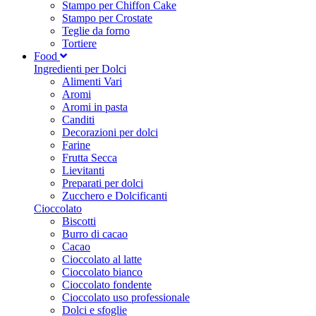
Stampo per Chiffon Cake
Stampo per Crostate
Teglie da forno
Tortiere
Food
Ingredienti per Dolci
Alimenti Vari
Aromi
Aromi in pasta
Canditi
Decorazioni per dolci
Farine
Frutta Secca
Lievitanti
Preparati per dolci
Zucchero e Dolcificanti
Cioccolato
Biscotti
Burro di cacao
Cacao
Cioccolato al latte
Cioccolato bianco
Cioccolato fondente
Cioccolato uso professionale
Dolci e sfoglie