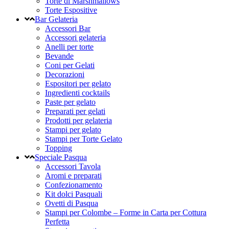
Torte di Marshmallows
Torte Espositive
Bar Gelateria
Accessori Bar
Accessori gelateria
Anelli per torte
Bevande
Coni per Gelati
Decorazioni
Espositori per gelato
Ingredienti cocktails
Paste per gelato
Preparati per gelati
Prodotti per gelateria
Stampi per gelato
Stampi per Torte Gelato
Topping
Speciale Pasqua
Accessori Tavola
Aromi e preparati
Confezionamento
Kit dolci Pasquali
Ovetti di Pasqua
Stampi per Colombe – Forme in Carta per Cottura
Perfetta