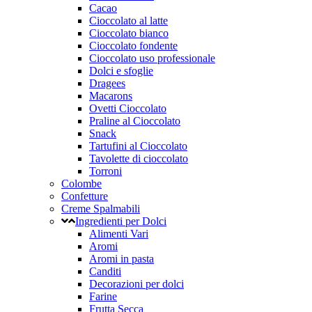
Cacao
Cioccolato al latte
Cioccolato bianco
Cioccolato fondente
Cioccolato uso professionale
Dolci e sfoglie
Dragees
Macarons
Ovetti Cioccolato
Praline al Cioccolato
Snack
Tartufini al Cioccolato
Tavolette di cioccolato
Torroni
Colombe
Confetture
Creme Spalmabili
Ingredienti per Dolci
Alimenti Vari
Aromi
Aromi in pasta
Canditi
Decorazioni per dolci
Farine
Frutta Secca