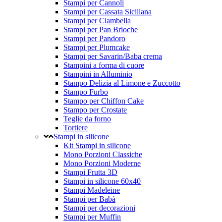
Stampi per Cannoli
Stampi per Cassata Siciliana
Stampi per Ciambella
Stampi per Pan Brioche
Stampi per Pandoro
Stampi per Plumcake
Stampi per Savarin/Baba crema
Stampini a forma di cuore
Stampini in Alluminio
Stampo Delizia al Limone e Zuccotto
Stampo Furbo
Stampo per Chiffon Cake
Stampo per Crostate
Teglie da forno
Tortiere
Stampi in silicone
Kit Stampi in silicone
Mono Porzioni Classiche
Mono Porzioni Moderne
Stampi Frutta 3D
Stampi in silicone 60x40
Stampi Madeleine
Stampi per Babà
Stampi per decorazioni
Stampi per Muffin