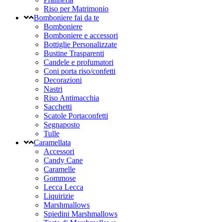
Riso per Matrimonio
Bomboniere fai da te
Bomboniere
Bomboniere e accessori
Bottiglie Personalizzate
Bustine Trasparenti
Candele e profumatori
Coni porta riso/confetti
Decorazioni
Nastri
Riso Antimacchia
Sacchetti
Scatole Portaconfetti
Segnaposto
Tulle
Caramellata
Accessori
Candy Cane
Caramelle
Gommose
Lecca Lecca
Liquirizie
Marshmallows
Spiedini Marshmallows