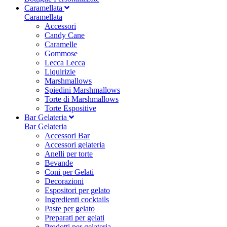
Caramellata
Caramellata
Accessori
Candy Cane
Caramelle
Gommose
Lecca Lecca
Liquirizie
Marshmallows
Spiedini Marshmallows
Torte di Marshmallows
Torte Espositive
Bar Gelateria
Bar Gelateria
Accessori Bar
Accessori gelateria
Anelli per torte
Bevande
Coni per Gelati
Decorazioni
Espositori per gelato
Ingredienti cocktails
Paste per gelato
Preparati per gelati
Prodotti per gelateria