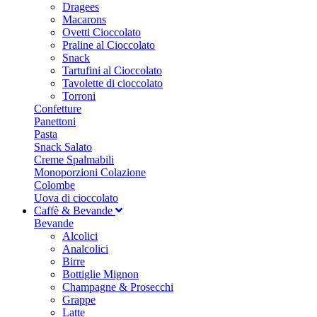
Dragees
Macarons
Ovetti Cioccolato
Praline al Cioccolato
Snack
Tartufini al Cioccolato
Tavolette di cioccolato
Torroni
Confetture
Panettoni
Pasta
Snack Salato
Creme Spalmabili
Monoporzioni Colazione
Colombe
Uova di cioccolato
Caffè & Bevande
Bevande
Alcolici
Analcolici
Birre
Bottiglie Mignon
Champagne & Prosecchi
Grappe
Latte