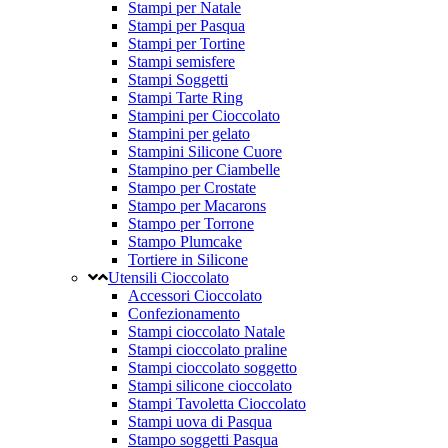
Stampi per Natale
Stampi per Pasqua
Stampi per Tortine
Stampi semisfere
Stampi Soggetti
Stampi Tarte Ring
Stampini per Cioccolato
Stampini per gelato
Stampini Silicone Cuore
Stampino per Ciambelle
Stampo per Crostate
Stampo per Macarons
Stampo per Torrone
Stampo Plumcake
Tortiere in Silicone
Utensili Cioccolato
Accessori Cioccolato
Confezionamento
Stampi cioccolato Natale
Stampi cioccolato praline
Stampi cioccolato soggetto
Stampi silicone cioccolato
Stampi Tavoletta Cioccolato
Stampi uova di Pasqua
Stampo soggetti Pasqua