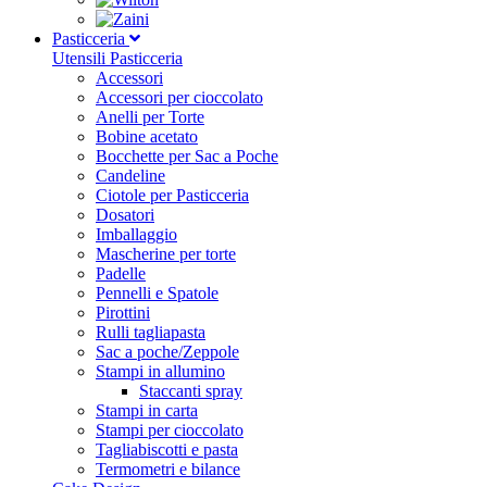
Pasticceria
Utensili Pasticceria
Accessori
Accessori per cioccolato
Anelli per Torte
Bobine acetato
Bocchette per Sac a Poche
Candeline
Ciotole per Pasticceria
Dosatori
Imballaggio
Mascherine per torte
Padelle
Pennelli e Spatole
Pirottini
Rulli tagliapasta
Sac a poche/Zeppole
Stampi in allumino
Staccanti spray
Stampi in carta
Stampi per cioccolato
Tagliabiscotti e pasta
Termometri e bilance