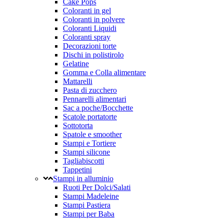
Cake Pops
Coloranti in gel
Coloranti in polvere
Coloranti Liquidi
Coloranti spray
Decorazioni torte
Dischi in polistirolo
Gelatine
Gomma e Colla alimentare
Mattarelli
Pasta di zucchero
Pennarelli alimentari
Sac a poche/Bocchette
Scatole portatorte
Sottotorta
Spatole e smoother
Stampi e Tortiere
Stampi silicone
Tagliabiscotti
Tappetini
Stampi in alluminio
Ruoti Per Dolci/Salati
Stampi Madeleine
Stampi Pastiera
Stampi per Baba