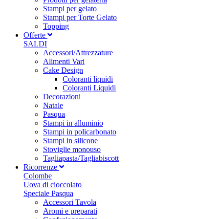
Stampi per gelato
Stampi per Torte Gelato
Topping
Offerte
SALDI
Accessori/Attrezzature
Alimenti Vari
Cake Design
Coloranti liquidi
Coloranti Liquidi
Decorazioni
Natale
Pasqua
Stampi in alluminio
Stampi in policarbonato
Stampi in silicone
Stoviglie monouso
Tagliapasta/Tagliabiscott
Ricorrenze
Colombe
Uova di cioccolato
Speciale Pasqua
Accessori Tavola
Aromi e preparati