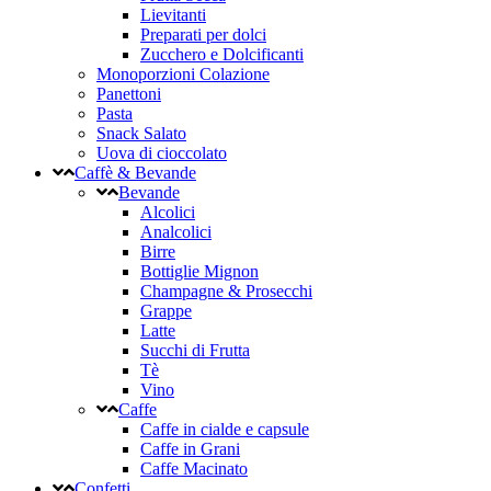
Lievitanti
Preparati per dolci
Zucchero e Dolcificanti
Monoporzioni Colazione
Panettoni
Pasta
Snack Salato
Uova di cioccolato
Caffè & Bevande
Bevande
Alcolici
Analcolici
Birre
Bottiglie Mignon
Champagne & Prosecchi
Grappe
Latte
Succhi di Frutta
Tè
Vino
Caffe
Caffe in cialde e capsule
Caffe in Grani
Caffe Macinato
Confetti