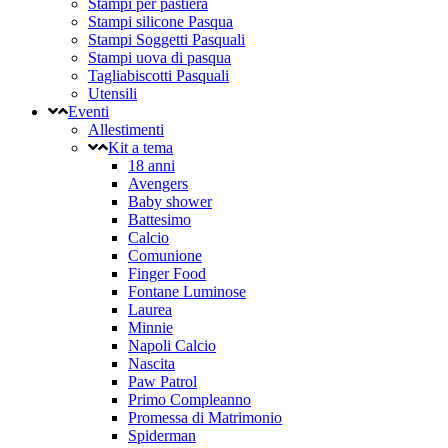
Stampi per pastiera
Stampi silicone Pasqua
Stampi Soggetti Pasquali
Stampi uova di pasqua
Tagliabiscotti Pasquali
Utensili
Eventi
Allestimenti
Kit a tema
18 anni
Avengers
Baby shower
Battesimo
Calcio
Comunione
Finger Food
Fontane Luminose
Laurea
Minnie
Napoli Calcio
Nascita
Paw Patrol
Primo Compleanno
Promessa di Matrimonio
Spiderman