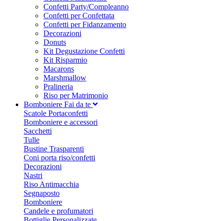
Confetti Party/Compleanno
Confetti per Confettata
Confetti per Fidanzamento
Decorazioni
Donuts
Kit Degustazione Confetti
Kit Risparmio
Macarons
Marshmallow
Pralineria
Riso per Matrimonio
Bomboniere Fai da te
Scatole Portaconfetti
Bomboniere e accessori
Sacchetti
Tulle
Bustine Trasparenti
Coni porta riso/confetti
Decorazioni
Nastri
Riso Antimacchia
Segnaposto
Bomboniere
Candele e profumatori
Bottiglie Personalizzate