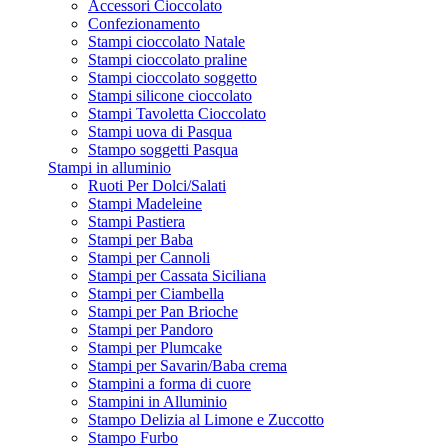
Accessori Cioccolato
Confezionamento
Stampi cioccolato Natale
Stampi cioccolato praline
Stampi cioccolato soggetto
Stampi silicone cioccolato
Stampi Tavoletta Cioccolato
Stampi uova di Pasqua
Stampo soggetti Pasqua
Stampi in alluminio
Ruoti Per Dolci/Salati
Stampi Madeleine
Stampi Pastiera
Stampi per Baba
Stampi per Cannoli
Stampi per Cassata Siciliana
Stampi per Ciambella
Stampi per Pan Brioche
Stampi per Pandoro
Stampi per Plumcake
Stampi per Savarin/Baba crema
Stampini a forma di cuore
Stampini in Alluminio
Stampo Delizia al Limone e Zuccotto
Stampo Furbo