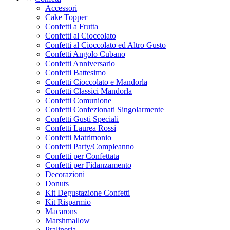
Accessori
Cake Topper
Confetti a Frutta
Confetti al Cioccolato
Confetti al Cioccolato ed Altro Gusto
Confetti Angolo Cubano
Confetti Anniversario
Confetti Battesimo
Confetti Cioccolato e Mandorla
Confetti Classici Mandorla
Confetti Comunione
Confetti Confezionati Singolarmente
Confetti Gusti Speciali
Confetti Laurea Rossi
Confetti Matrimonio
Confetti Party/Compleanno
Confetti per Confettata
Confetti per Fidanzamento
Decorazioni
Donuts
Kit Degustazione Confetti
Kit Risparmio
Macarons
Marshmallow
Pralineria