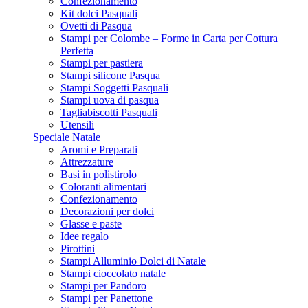
Confezionamento
Kit dolci Pasquali
Ovetti di Pasqua
Stampi per Colombe – Forme in Carta per Cottura
Perfetta
Stampi per pastiera
Stampi silicone Pasqua
Stampi Soggetti Pasquali
Stampi uova di pasqua
Tagliabiscotti Pasquali
Utensili
Speciale Natale
Aromi e Preparati
Attrezzature
Basi in polistirolo
Coloranti alimentari
Confezionamento
Decorazioni per dolci
Glasse e paste
Idee regalo
Pirottini
Stampi Alluminio Dolci di Natale
Stampi cioccolato natale
Stampi per Pandoro
Stampi per Panettone