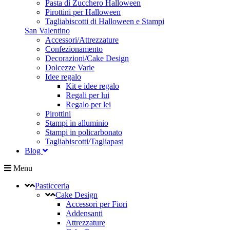
Pasta di Zucchero Halloween
Pirottini per Halloween
Tagliabiscotti di Halloween e Stampi
San Valentino
Accessori/Attrezzature
Confezionamento
Decorazioni/Cake Design
Dolcezze Varie
Idee regalo
Kit e idee regalo
Regali per lui
Regalo per lei
Pirottini
Stampi in alluminio
Stampi in policarbonato
Tagliabiscotti/Tagliapast
Blog
Menu
Pasticceria
Cake Design
Accessori per Fiori
Addensanti
Attrezzature