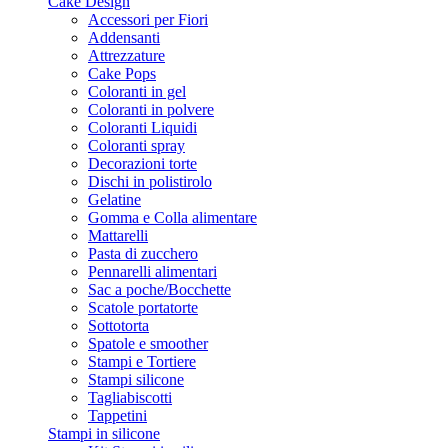
Cake Design
Accessori per Fiori
Addensanti
Attrezzature
Cake Pops
Coloranti in gel
Coloranti in polvere
Coloranti Liquidi
Coloranti spray
Decorazioni torte
Dischi in polistirolo
Gelatine
Gomma e Colla alimentare
Mattarelli
Pasta di zucchero
Pennarelli alimentari
Sac a poche/Bocchette
Scatole portatorte
Sottotorta
Spatole e smoother
Stampi e Tortiere
Stampi silicone
Tagliabiscotti
Tappetini
Stampi in silicone