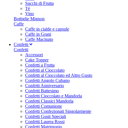
Succhi di Frutta
Tè
Vino
Bottiglie Mignon
Caffe
Caffe in cialde e capsule
Caffe in Grani
Caffe Macinato
Confetti
Confetti
Accessori
Cake Topper
Confetti a Frutta
Confetti al Cioccolato
Confetti al Cioccolato ed Altro Gusto
Confetti Angolo Cubano
Confetti Anniversario
Confetti Battesimo
Confetti Cioccolato e Mandorla
Confetti Classici Mandorla
Confetti Comunione
Confetti Confezionati Singolarmente
Confetti Gusti Speciali
Confetti Laurea Rossi
Confetti Matrimonio