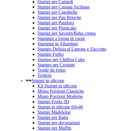
Stampi per Cannoli
Stampi per Cassata Siciliana
Stampi per Ciambella
Stampi per Pan Brioche
Stampi per Pandoro
Stampi per Plumcake
Stampi per Savarin/Baba crema
Stampini a forma di cuore
Stampini in Alluminio
Stampo Delizia al Limone e Zuccotto
Stampo Furbo
Stampo per Chiffon Cake
Stampo per Crostate
Teglie da forno
Tortiere
Stampi in silicone
Kit Stampi in silicone
Mono Porzioni Classiche
Mono Porzioni Moderne
Stampi Frutta 3D
Stampi in silicone 60x40
Stampi Madeleine
Stampi per Babà
Stampi per decorazioni
Stampi per Muffin