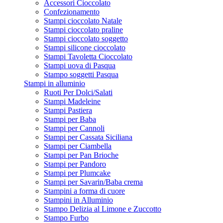
Accessori Cioccolato
Confezionamento
Stampi cioccolato Natale
Stampi cioccolato praline
Stampi cioccolato soggetto
Stampi silicone cioccolato
Stampi Tavoletta Cioccolato
Stampi uova di Pasqua
Stampo soggetti Pasqua
Stampi in alluminio
Ruoti Per Dolci/Salati
Stampi Madeleine
Stampi Pastiera
Stampi per Baba
Stampi per Cannoli
Stampi per Cassata Siciliana
Stampi per Ciambella
Stampi per Pan Brioche
Stampi per Pandoro
Stampi per Plumcake
Stampi per Savarin/Baba crema
Stampini a forma di cuore
Stampini in Alluminio
Stampo Delizia al Limone e Zuccotto
Stampo Furbo