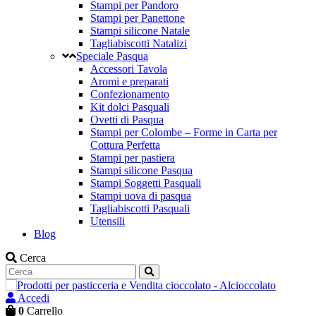
Stampi per Pandoro
Stampi per Panettone
Stampi silicone Natale
Tagliabiscotti Natalizi
Speciale Pasqua
Accessori Tavola
Aromi e preparati
Confezionamento
Kit dolci Pasquali
Ovetti di Pasqua
Stampi per Colombe – Forme in Carta per
Cottura Perfetta
Stampi per pastiera
Stampi silicone Pasqua
Stampi Soggetti Pasquali
Stampi uova di pasqua
Tagliabiscotti Pasquali
Utensili
Blog
Cerca
Accedi
0
Carrello