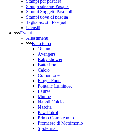
Stampi per pastiera
Stampi silicone Pasqua
Stampi Soggetti Pasquali
Stampi uova di pasqua
Tagliabiscotti Pasquali
Utensili
Eventi
Allestimenti
Kit a tema
18 anni
Avengers
Baby shower
Battesimo
Calcio
Comunione
Finger Food
Fontane Luminose
Laurea
Minnie
Napoli Calcio
Nascita
Paw Patrol
Primo Compleanno
Promessa di Matrimonio
Spiderman