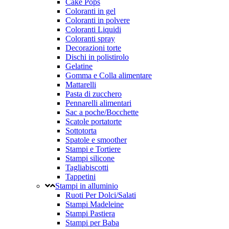
Cake Pops
Coloranti in gel
Coloranti in polvere
Coloranti Liquidi
Coloranti spray
Decorazioni torte
Dischi in polistirolo
Gelatine
Gomma e Colla alimentare
Mattarelli
Pasta di zucchero
Pennarelli alimentari
Sac a poche/Bocchette
Scatole portatorte
Sottotorta
Spatole e smoother
Stampi e Tortiere
Stampi silicone
Tagliabiscotti
Tappetini
Stampi in alluminio
Ruoti Per Dolci/Salati
Stampi Madeleine
Stampi Pastiera
Stampi per Baba