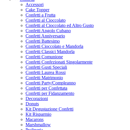
Accessori
Cake Topper
Confetti a Frutta
Confetti al Cioccolato
Confetti al Cioccolato ed Altro Gusto
Confetti Angolo Cubano
Confetti Anniversario
Confetti Battesimo
Confetti Cioccolato e Mandorla
Confetti Classici Mandorla
Confetti Comunione
Confetti Confezionati Singolarmente
Confetti Gusti Speciali
Confetti Laurea Rossi
Confetti Matrimonio
Confetti Party/Compleanno
Confetti per Confettata
Confetti per Fidanzamento
Decorazioni
Donuts
Kit Degustazione Confetti
Kit Risparmio
Macarons
Marshmallow
Pralineria