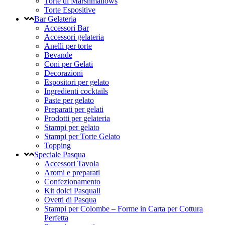
Torte di Marshmallows
Torte Espositive
Bar Gelateria
Accessori Bar
Accessori gelateria
Anelli per torte
Bevande
Coni per Gelati
Decorazioni
Espositori per gelato
Ingredienti cocktails
Paste per gelato
Preparati per gelati
Prodotti per gelateria
Stampi per gelato
Stampi per Torte Gelato
Topping
Speciale Pasqua
Accessori Tavola
Aromi e preparati
Confezionamento
Kit dolci Pasquali
Ovetti di Pasqua
Stampi per Colombe – Forme in Carta per Cottura
Perfetta