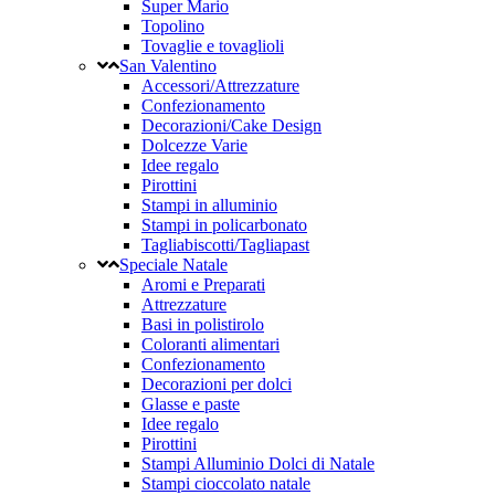
Super Mario
Topolino
Tovaglie e tovaglioli
San Valentino
Accessori/Attrezzature
Confezionamento
Decorazioni/Cake Design
Dolcezze Varie
Idee regalo
Pirottini
Stampi in alluminio
Stampi in policarbonato
Tagliabiscotti/Tagliapast
Speciale Natale
Aromi e Preparati
Attrezzature
Basi in polistirolo
Coloranti alimentari
Confezionamento
Decorazioni per dolci
Glasse e paste
Idee regalo
Pirottini
Stampi Alluminio Dolci di Natale
Stampi cioccolato natale