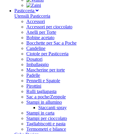
Pasticceria
Utensili Pasticceria
Accessori
Accessori per cioccolato
Anelli per Torte
Bobine acetato
Bocchette per Sac a Poche
Candeline
Ciotole per Pasticceria
Dosatori
Imballaggio
Mascherine per torte
Padelle
Pennelli e Spatole
Pirottini
Rulli tagliapasta
Sac a poche/Zeppole
Stampi in allumino
Staccanti spray
Stampi in carta
Stampi per cioccolato
Tagliabiscotti e pasta
Termometri e bilance