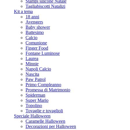
Stampi silicone Natale
Tagliabiscotti Natalizi
Kit a tema
18 anni
Avengers
Baby shower
Battesimo
Calcio
Comunione
Finger Food
Fontane Luminose
Laurea
Minnie
Napoli Calcio
Nascita
Paw Patrol
Primo Compleanno
Promessa di Matrimonio
Spiderman
Super Mario
Topolino
Tovaglie e tovaglioli
Speciale Halloween
Caramelle Halloween
Decorazioni per Halloween