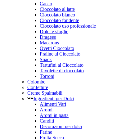
Cacao
Cioccolato al latte
Cioccolato bianco
Cioccolato fondente
Cioccolato uso professionale
Dolci e sfoglie
Dragees
Macarons
Ovetti Cioccolato
Praline al Cioccolato
Snack
Tartufini al Cioccolato
Tavolette di cioccolato
Torroni
Colombe
Confetture
Creme Spalmabili
Ingredienti per Dolci
Alimenti Vari
Aromi
Aromi in pasta
Canditi
Decorazioni per dolci
Farine
Frutta Secca