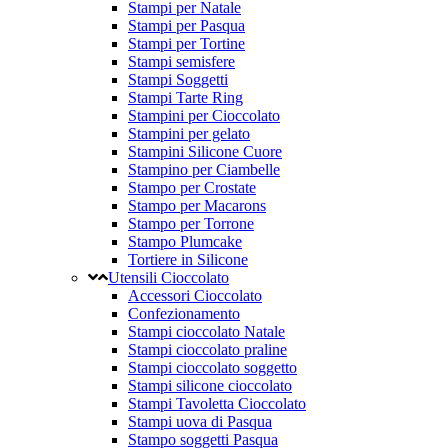
Stampi per Natale
Stampi per Pasqua
Stampi per Tortine
Stampi semisfere
Stampi Soggetti
Stampi Tarte Ring
Stampini per Cioccolato
Stampini per gelato
Stampini Silicone Cuore
Stampino per Ciambelle
Stampo per Crostate
Stampo per Macarons
Stampo per Torrone
Stampo Plumcake
Tortiere in Silicone
Utensili Cioccolato
Accessori Cioccolato
Confezionamento
Stampi cioccolato Natale
Stampi cioccolato praline
Stampi cioccolato soggetto
Stampi silicone cioccolato
Stampi Tavoletta Cioccolato
Stampi uova di Pasqua
Stampo soggetti Pasqua