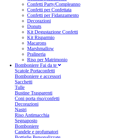
Confetti Party/Compleanno
Confetti per Confettata
Confetti per Fidanzamento
Decorazioni
Donuts
Kit Degustazione Confetti
Kit Risparmio
Macarons
Marshmallow
Pralineria
Riso per Matrimonio
Bomboniere Fai da te
Scatole Portaconfetti
Bomboniere e accessori
Sacchetti
Tulle
Bustine Trasparenti
Coni porta riso/confetti
Decorazioni
Nastri
Riso Antimacchia
Segnaposto
Bomboniere
Candele e profumatori
Bottiglie Personalizzate