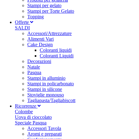
Stampi per gelato
Stampi per Torte Gelato
Topping
Offerte
SALDI
Accessori/Attrezzature
Alimenti Vari
Cake Design
Coloranti liquidi
Coloranti Liquidi
Decorazioni
Natale
Pasqua
Stampi in alluminio
Stampi in policarbonato
Stampi in silicone
Stoviglie monouso
Tagliapasta/Tagliabiscott
Ricorrenze
Colombe
Uova di cioccolato
Speciale Pasqua
Accessori Tavola
Aromi e preparati