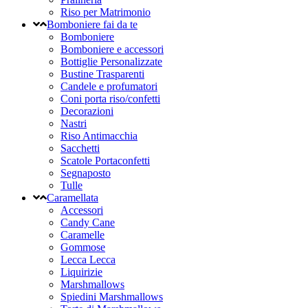
Riso per Matrimonio
Bomboniere fai da te
Bomboniere
Bomboniere e accessori
Bottiglie Personalizzate
Bustine Trasparenti
Candele e profumatori
Coni porta riso/confetti
Decorazioni
Nastri
Riso Antimacchia
Sacchetti
Scatole Portaconfetti
Segnaposto
Tulle
Caramellata
Accessori
Candy Cane
Caramelle
Gommose
Lecca Lecca
Liquirizie
Marshmallows
Spiedini Marshmallows