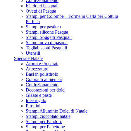
Confezionamento
Kit dolci Pasquali
Ovetti di Pasqua
Stampi per Colombe – Forme in Carta per Cottura
Perfetta
Stampi per pastiera
Stampi silicone Pasqua
Stampi Soggetti Pasquali
Stampi uova di pasqua
Tagliabiscotti Pasquali
Utensili
Speciale Natale
Aromi e Preparati
Attrezzature
Basi in polistirolo
Coloranti alimentari
Confezionamento
Decorazioni per dolci
Glasse e paste
Idee regalo
Pirottini
Stampi Alluminio Dolci di Natale
Stampi cioccolato natale
Stampi per Pandoro
Stampi per Panettone