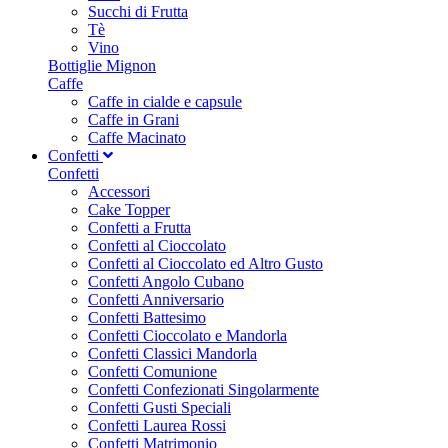
Succhi di Frutta
Tè
Vino
Bottiglie Mignon
Caffe
Caffe in cialde e capsule
Caffe in Grani
Caffe Macinato
Confetti
Confetti
Accessori
Cake Topper
Confetti a Frutta
Confetti al Cioccolato
Confetti al Cioccolato ed Altro Gusto
Confetti Angolo Cubano
Confetti Anniversario
Confetti Battesimo
Confetti Cioccolato e Mandorla
Confetti Classici Mandorla
Confetti Comunione
Confetti Confezionati Singolarmente
Confetti Gusti Speciali
Confetti Laurea Rossi
Confetti Matrimonio