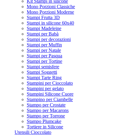
Kit Stampi in silicone
Mono Porzioni Classiche
Mono Porzioni Moderne
Stampi Frutta 3D
Stampi in silicone 60x40
Stampi Madeleine
Stampi per Babà
Stampi per decorazioni
Stampi per Muffin
Stampi per Natale
Stampi per Pasqua
Stampi per Tortine
Stampi semisfere
Stampi Soggetti
Stampi Tarte Ring
Stampini per Cioccolato
Stampini per gelato
Stampini Silicone Cuore
Stampino per Ciambelle
Stampo per Crostate
Stampo per Macarons
Stampo per Torrone
Stampo Plumcake
Tortiere in Silicone
Utensili Cioccolato