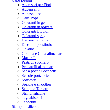
Cake Design
Accessori per Fiori
Addensanti
Attrezzature
Cake Pops
Coloranti in gel
Coloranti in polvere
Coloranti Liquidi
Coloranti spray
Decorazioni torte
Dischi in polistirolo
Gelatine
Gomma e Colla alimentare
Mattarelli
Pasta di zucchero
Pennarelli alimentari
Sac a poche/Bocchette
Scatole portatorte
Sottotorta
Spatole e smoother
Stampi e Tortiere
Stampi silicone
Tagliabiscotti
Tappetini
Stampi in silicone