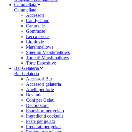
Caramellata
Caramellata
Accessori
Candy Cane
Caramelle
Gommose
Lecca Lecca
Liquirizie
Marshmallows
Spiedini Marshmallows
Torte di Marshmallows
Torte Espositive
Bar Gelateria
Bar Gelateria
Accessori Bar
Accessori gelateria
Anelli per torte
Bevande
Coni per Gelati
Decorazioni
Espositori per gelato
Ingredienti cocktails
Paste per gelato
Preparati per gelati
Prodotti per gelateria