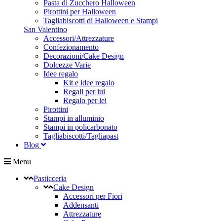
Pasta di Zucchero Halloween
Pirottini per Halloween
Tagliabiscotti di Halloween e Stampi
San Valentino
Accessori/Attrezzature
Confezionamento
Decorazioni/Cake Design
Dolcezze Varie
Idee regalo
Kit e idee regalo
Regali per lui
Regalo per lei
Pirottini
Stampi in alluminio
Stampi in policarbonato
Tagliabiscotti/Tagliapast
Blog
Menu
Pasticceria
Cake Design
Accessori per Fiori
Addensanti
Attrezzature