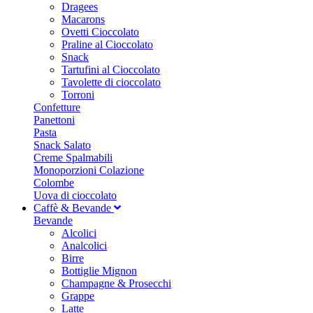
Dragees
Macarons
Ovetti Cioccolato
Praline al Cioccolato
Snack
Tartufini al Cioccolato
Tavolette di cioccolato
Torroni
Confetture
Panettoni
Pasta
Snack Salato
Creme Spalmabili
Monoporzioni Colazione
Colombe
Uova di cioccolato
Caffè & Bevande
Bevande
Alcolici
Analcolici
Birre
Bottiglie Mignon
Champagne & Prosecchi
Grappe
Latte