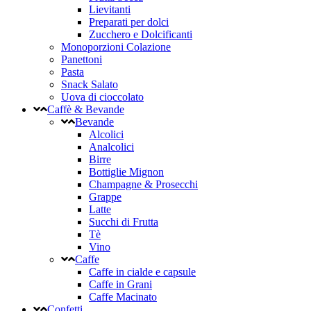
Lievitanti
Preparati per dolci
Zucchero e Dolcificanti
Monoporzioni Colazione
Panettoni
Pasta
Snack Salato
Uova di cioccolato
Caffè & Bevande
Bevande
Alcolici
Analcolici
Birre
Bottiglie Mignon
Champagne & Prosecchi
Grappe
Latte
Succhi di Frutta
Tè
Vino
Caffe
Caffe in cialde e capsule
Caffe in Grani
Caffe Macinato
Confetti