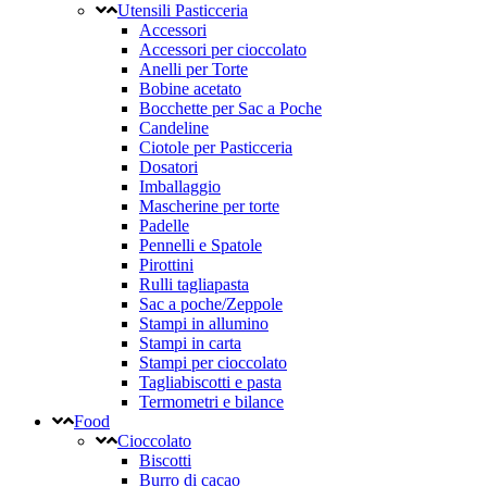
Utensili Pasticceria
Accessori
Accessori per cioccolato
Anelli per Torte
Bobine acetato
Bocchette per Sac a Poche
Candeline
Ciotole per Pasticceria
Dosatori
Imballaggio
Mascherine per torte
Padelle
Pennelli e Spatole
Pirottini
Rulli tagliapasta
Sac a poche/Zeppole
Stampi in allumino
Stampi in carta
Stampi per cioccolato
Tagliabiscotti e pasta
Termometri e bilance
Food
Cioccolato
Biscotti
Burro di cacao