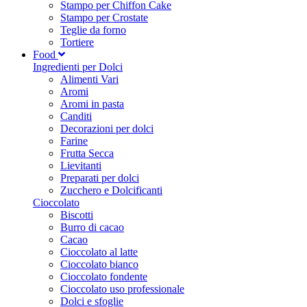
Stampo per Chiffon Cake
Stampo per Crostate
Teglie da forno
Tortiere
Food
Ingredienti per Dolci
Alimenti Vari
Aromi
Aromi in pasta
Canditi
Decorazioni per dolci
Farine
Frutta Secca
Lievitanti
Preparati per dolci
Zucchero e Dolcificanti
Cioccolato
Biscotti
Burro di cacao
Cacao
Cioccolato al latte
Cioccolato bianco
Cioccolato fondente
Cioccolato uso professionale
Dolci e sfoglie