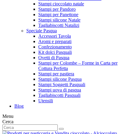
Stampi cioccolato natale
Stampi per Pandoro
Stampi per Panettone
Stampi silicone Natale
Tagliabiscotti Natalizi
Speciale Pasqua
Accessori Tavola
Aromi e preparati
Confezionamento
Kit dolci Pasquali
Ovetti di Pasqua
Stampi per Colombe – Forme in Carta per
Cottura Perfetta
Stampi per pastiera
Stampi silicone Pasqua
Stampi Soggetti Pasquali
Stampi uova di pasqua
Tagliabiscotti Pasquali
Utensili
Blog
Menu
Cerca