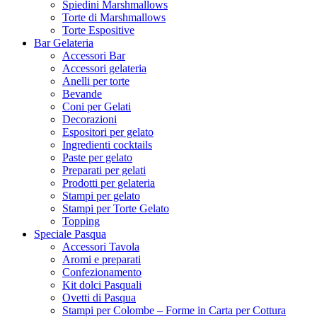
Spiedini Marshmallows
Torte di Marshmallows
Torte Espositive
Bar Gelateria
Accessori Bar
Accessori gelateria
Anelli per torte
Bevande
Coni per Gelati
Decorazioni
Espositori per gelato
Ingredienti cocktails
Paste per gelato
Preparati per gelati
Prodotti per gelateria
Stampi per gelato
Stampi per Torte Gelato
Topping
Speciale Pasqua
Accessori Tavola
Aromi e preparati
Confezionamento
Kit dolci Pasquali
Ovetti di Pasqua
Stampi per Colombe – Forme in Carta per Cottura