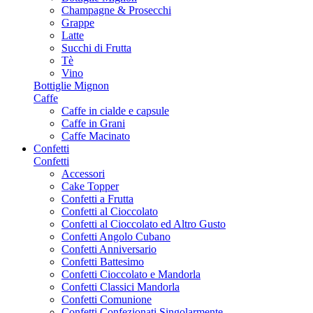
Champagne & Prosecchi
Grappe
Latte
Succhi di Frutta
Tè
Vino
Bottiglie Mignon
Caffe
Caffe in cialde e capsule
Caffe in Grani
Caffe Macinato
Confetti
Confetti
Accessori
Cake Topper
Confetti a Frutta
Confetti al Cioccolato
Confetti al Cioccolato ed Altro Gusto
Confetti Angolo Cubano
Confetti Anniversario
Confetti Battesimo
Confetti Cioccolato e Mandorla
Confetti Classici Mandorla
Confetti Comunione
Confetti Confezionati Singolarmente