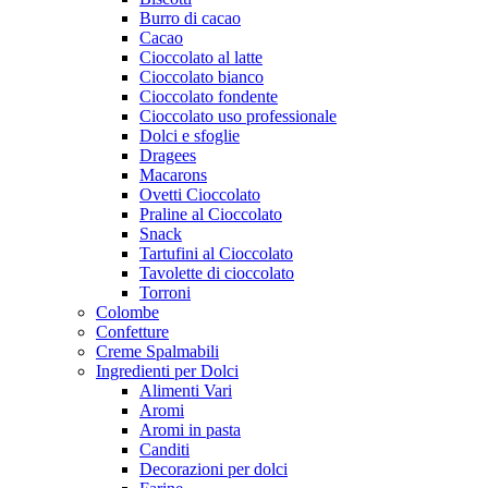
Burro di cacao
Cacao
Cioccolato al latte
Cioccolato bianco
Cioccolato fondente
Cioccolato uso professionale
Dolci e sfoglie
Dragees
Macarons
Ovetti Cioccolato
Praline al Cioccolato
Snack
Tartufini al Cioccolato
Tavolette di cioccolato
Torroni
Colombe
Confetture
Creme Spalmabili
Ingredienti per Dolci
Alimenti Vari
Aromi
Aromi in pasta
Canditi
Decorazioni per dolci