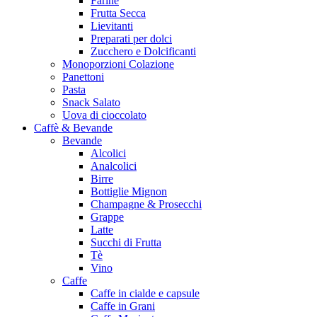
Farine
Frutta Secca
Lievitanti
Preparati per dolci
Zucchero e Dolcificanti
Monoporzioni Colazione
Panettoni
Pasta
Snack Salato
Uova di cioccolato
Caffè & Bevande
Bevande
Alcolici
Analcolici
Birre
Bottiglie Mignon
Champagne & Prosecchi
Grappe
Latte
Succhi di Frutta
Tè
Vino
Caffe
Caffe in cialde e capsule
Caffe in Grani