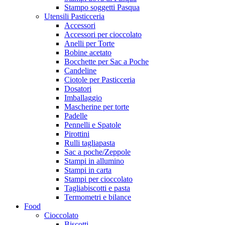
Stampo soggetti Pasqua
Utensili Pasticceria
Accessori
Accessori per cioccolato
Anelli per Torte
Bobine acetato
Bocchette per Sac a Poche
Candeline
Ciotole per Pasticceria
Dosatori
Imballaggio
Mascherine per torte
Padelle
Pennelli e Spatole
Pirottini
Rulli tagliapasta
Sac a poche/Zeppole
Stampi in allumino
Stampi in carta
Stampi per cioccolato
Tagliabiscotti e pasta
Termometri e bilance
Food
Cioccolato
Biscotti