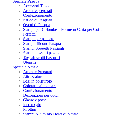
Speciale Pasqua
Accessori Tavola
Aromi e preparati
Confezionamento
Kit dolci Pasquali
Ovetti di Pasqua
Stampi per Colombe – Forme in Carta per Cottura
Perfetta
Stampi per pastiera
Stampi silicone Pasqua
Stampi Soggetti Pasquali
Stampi uova di pasqua
Tagliabiscotti Pasquali
Utensili
Speciale Natale
Aromi e Preparati
Attrezzature
Basi in polistirolo
Coloranti alimentari
Confezionamento
Decorazioni per dolci
Glasse e paste
Idee regalo
Pirottini
Stampi Alluminio Dolci di Natale