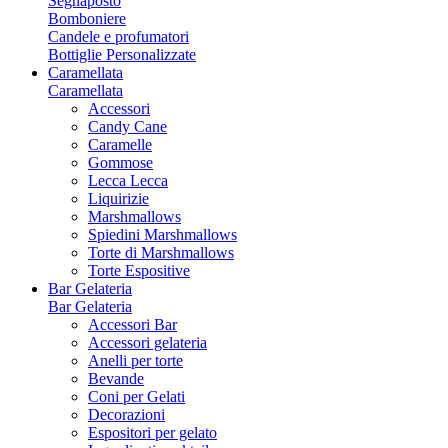
Segnaposto
Bomboniere
Candele e profumatori
Bottiglie Personalizzate
Caramellata
Caramellata
Accessori
Candy Cane
Caramelle
Gommose
Lecca Lecca
Liquirizie
Marshmallows
Spiedini Marshmallows
Torte di Marshmallows
Torte Espositive
Bar Gelateria
Bar Gelateria
Accessori Bar
Accessori gelateria
Anelli per torte
Bevande
Coni per Gelati
Decorazioni
Espositori per gelato