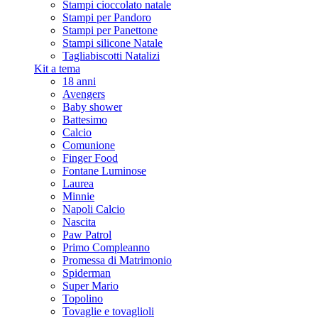
Stampi cioccolato natale
Stampi per Pandoro
Stampi per Panettone
Stampi silicone Natale
Tagliabiscotti Natalizi
Kit a tema
18 anni
Avengers
Baby shower
Battesimo
Calcio
Comunione
Finger Food
Fontane Luminose
Laurea
Minnie
Napoli Calcio
Nascita
Paw Patrol
Primo Compleanno
Promessa di Matrimonio
Spiderman
Super Mario
Topolino
Tovaglie e tovaglioli