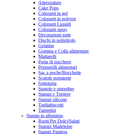
Attrezzature
Cake Pops
Coloranti in gel
Coloranti in polvere
Coloranti Liquidi
Coloranti spray
Decorazioni torte
Dischi in polistirolo
Gelatine
Gomma e Colla alimentare
Mattarelli
Pasta di zucchero
Pennarelli alimentari
Sac a poche/Bocchette
Scatole portatorte
Sottotorta
Spatole e smoother
Stampi e Tortiere
Stampi silicone
Tagliabiscotti
Tappetini
Stampi in alluminio
Ruoti Per Dolci/Salati
Stampi Madeleine
Stampi Pastiera