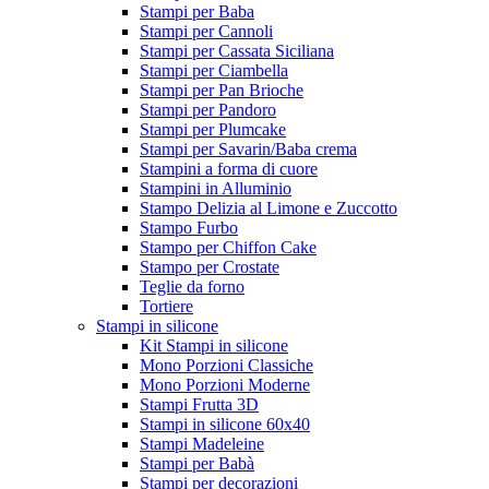
Stampi per Baba
Stampi per Cannoli
Stampi per Cassata Siciliana
Stampi per Ciambella
Stampi per Pan Brioche
Stampi per Pandoro
Stampi per Plumcake
Stampi per Savarin/Baba crema
Stampini a forma di cuore
Stampini in Alluminio
Stampo Delizia al Limone e Zuccotto
Stampo Furbo
Stampo per Chiffon Cake
Stampo per Crostate
Teglie da forno
Tortiere
Stampi in silicone
Kit Stampi in silicone
Mono Porzioni Classiche
Mono Porzioni Moderne
Stampi Frutta 3D
Stampi in silicone 60x40
Stampi Madeleine
Stampi per Babà
Stampi per decorazioni