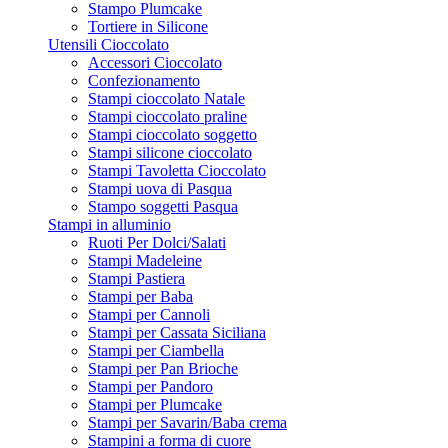
Stampo Plumcake
Tortiere in Silicone
Utensili Cioccolato
Accessori Cioccolato
Confezionamento
Stampi cioccolato Natale
Stampi cioccolato praline
Stampi cioccolato soggetto
Stampi silicone cioccolato
Stampi Tavoletta Cioccolato
Stampi uova di Pasqua
Stampo soggetti Pasqua
Stampi in alluminio
Ruoti Per Dolci/Salati
Stampi Madeleine
Stampi Pastiera
Stampi per Baba
Stampi per Cannoli
Stampi per Cassata Siciliana
Stampi per Ciambella
Stampi per Pan Brioche
Stampi per Pandoro
Stampi per Plumcake
Stampi per Savarin/Baba crema
Stampini a forma di cuore