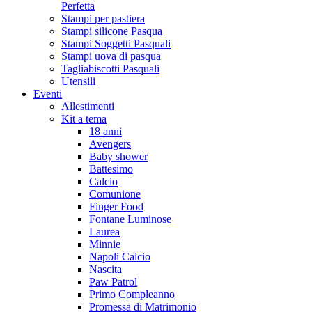
Perfetta
Stampi per pastiera
Stampi silicone Pasqua
Stampi Soggetti Pasquali
Stampi uova di pasqua
Tagliabiscotti Pasquali
Utensili
Eventi
Allestimenti
Kit a tema
18 anni
Avengers
Baby shower
Battesimo
Calcio
Comunione
Finger Food
Fontane Luminose
Laurea
Minnie
Napoli Calcio
Nascita
Paw Patrol
Primo Compleanno
Promessa di Matrimonio