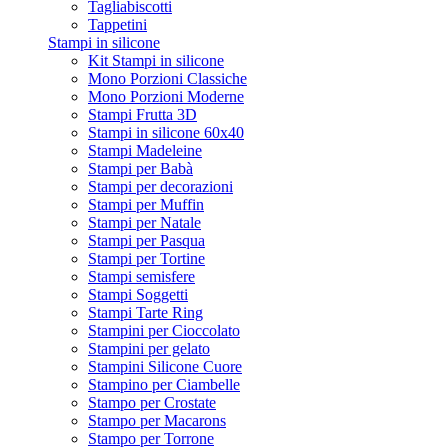
Tagliabiscotti
Tappetini
Stampi in silicone
Kit Stampi in silicone
Mono Porzioni Classiche
Mono Porzioni Moderne
Stampi Frutta 3D
Stampi in silicone 60x40
Stampi Madeleine
Stampi per Babà
Stampi per decorazioni
Stampi per Muffin
Stampi per Natale
Stampi per Pasqua
Stampi per Tortine
Stampi semisfere
Stampi Soggetti
Stampi Tarte Ring
Stampini per Cioccolato
Stampini per gelato
Stampini Silicone Cuore
Stampino per Ciambelle
Stampo per Crostate
Stampo per Macarons
Stampo per Torrone