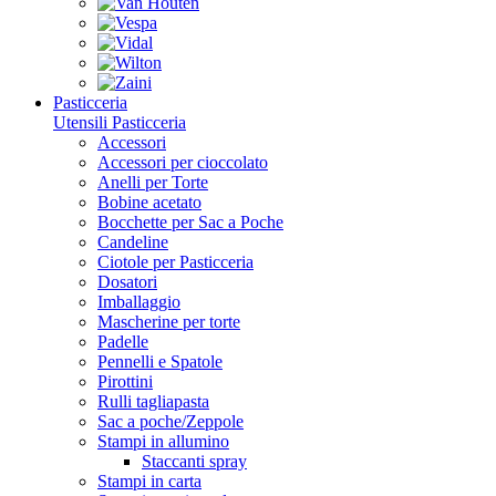
Pasticceria
Utensili Pasticceria
Accessori
Accessori per cioccolato
Anelli per Torte
Bobine acetato
Bocchette per Sac a Poche
Candeline
Ciotole per Pasticceria
Dosatori
Imballaggio
Mascherine per torte
Padelle
Pennelli e Spatole
Pirottini
Rulli tagliapasta
Sac a poche/Zeppole
Stampi in allumino
Staccanti spray
Stampi in carta