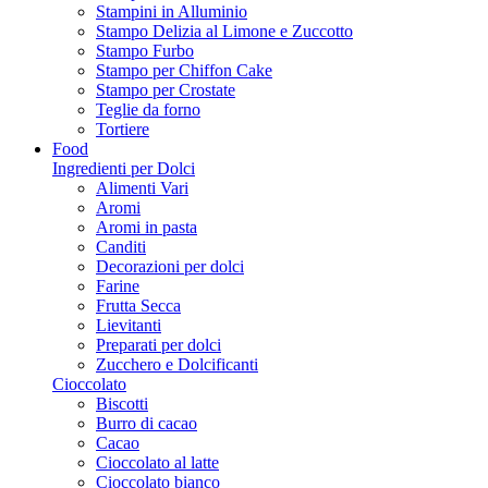
Stampini in Alluminio
Stampo Delizia al Limone e Zuccotto
Stampo Furbo
Stampo per Chiffon Cake
Stampo per Crostate
Teglie da forno
Tortiere
Food
Ingredienti per Dolci
Alimenti Vari
Aromi
Aromi in pasta
Canditi
Decorazioni per dolci
Farine
Frutta Secca
Lievitanti
Preparati per dolci
Zucchero e Dolcificanti
Cioccolato
Biscotti
Burro di cacao
Cacao
Cioccolato al latte
Cioccolato bianco