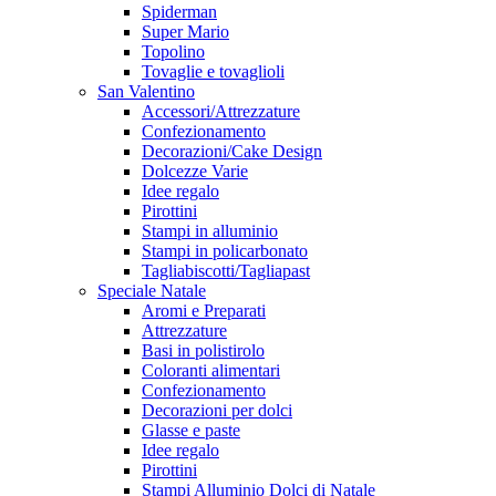
Spiderman
Super Mario
Topolino
Tovaglie e tovaglioli
San Valentino
Accessori/Attrezzature
Confezionamento
Decorazioni/Cake Design
Dolcezze Varie
Idee regalo
Pirottini
Stampi in alluminio
Stampi in policarbonato
Tagliabiscotti/Tagliapast
Speciale Natale
Aromi e Preparati
Attrezzature
Basi in polistirolo
Coloranti alimentari
Confezionamento
Decorazioni per dolci
Glasse e paste
Idee regalo
Pirottini
Stampi Alluminio Dolci di Natale