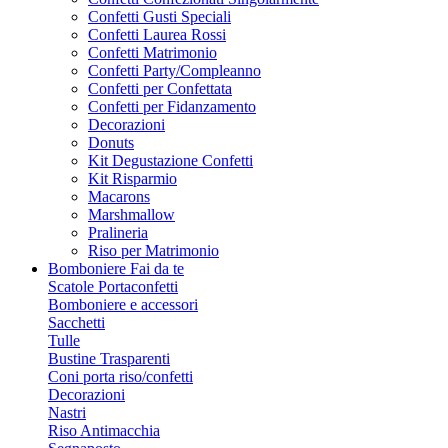
Confetti Gusti Speciali
Confetti Laurea Rossi
Confetti Matrimonio
Confetti Party/Compleanno
Confetti per Confettata
Confetti per Fidanzamento
Decorazioni
Donuts
Kit Degustazione Confetti
Kit Risparmio
Macarons
Marshmallow
Pralineria
Riso per Matrimonio
Bomboniere Fai da te
Scatole Portaconfetti
Bomboniere e accessori
Sacchetti
Tulle
Bustine Trasparenti
Coni porta riso/confetti
Decorazioni
Nastri
Riso Antimacchia