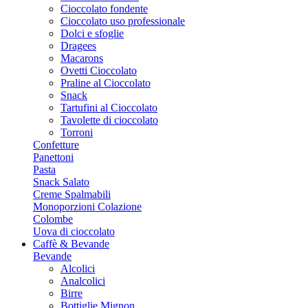
Cioccolato fondente
Cioccolato uso professionale
Dolci e sfoglie
Dragees
Macarons
Ovetti Cioccolato
Praline al Cioccolato
Snack
Tartufini al Cioccolato
Tavolette di cioccolato
Torroni
Confetture
Panettoni
Pasta
Snack Salato
Creme Spalmabili
Monoporzioni Colazione
Colombe
Uova di cioccolato
Caffè & Bevande
Bevande
Alcolici
Analcolici
Birre
Bottiglie Mignon