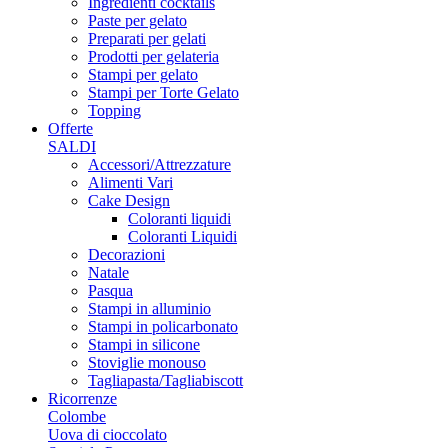
Ingredienti cocktails
Paste per gelato
Preparati per gelati
Prodotti per gelateria
Stampi per gelato
Stampi per Torte Gelato
Topping
Offerte
SALDI
Accessori/Attrezzature
Alimenti Vari
Cake Design
Coloranti liquidi
Coloranti Liquidi
Decorazioni
Natale
Pasqua
Stampi in alluminio
Stampi in policarbonato
Stampi in silicone
Stoviglie monouso
Tagliapasta/Tagliabiscott
Ricorrenze
Colombe
Uova di cioccolato