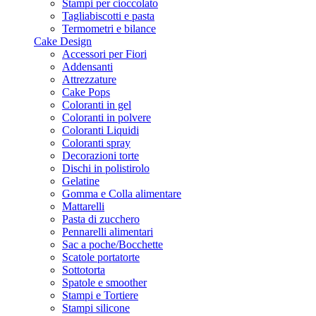
Stampi per cioccolato
Tagliabiscotti e pasta
Termometri e bilance
Cake Design
Accessori per Fiori
Addensanti
Attrezzature
Cake Pops
Coloranti in gel
Coloranti in polvere
Coloranti Liquidi
Coloranti spray
Decorazioni torte
Dischi in polistirolo
Gelatine
Gomma e Colla alimentare
Mattarelli
Pasta di zucchero
Pennarelli alimentari
Sac a poche/Bocchette
Scatole portatorte
Sottotorta
Spatole e smoother
Stampi e Tortiere
Stampi silicone