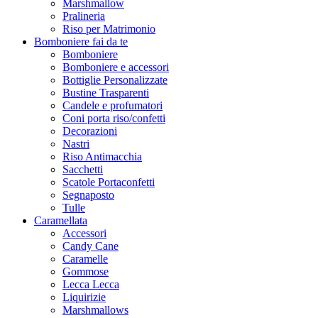
Marshmallow
Pralineria
Riso per Matrimonio
Bomboniere fai da te
Bomboniere
Bomboniere e accessori
Bottiglie Personalizzate
Bustine Trasparenti
Candele e profumatori
Coni porta riso/confetti
Decorazioni
Nastri
Riso Antimacchia
Sacchetti
Scatole Portaconfetti
Segnaposto
Tulle
Caramellata
Accessori
Candy Cane
Caramelle
Gommose
Lecca Lecca
Liquirizie
Marshmallows