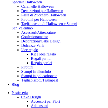
Speciale Halloween
Caramelle Halloween
Decorazioni per Halloween
Pasta di Zucchero Halloween
Pirottini per Halloween
Tagliabiscotti di Halloween e Stampi
San Valentino
Accessori/Attrezzature
Confezionamento
Decorazioni/Cake Design
Dolcezze Varie
Idee regalo
Kit e idee regalo
Regali per lui
Regalo per lei
Pirottini
Stampi in alluminio
Stampi in policarbonato
Tagliabiscotti/Tagliapast
Blog
Pasticceria
Cake Design
Accessori per Fiori
Addensanti