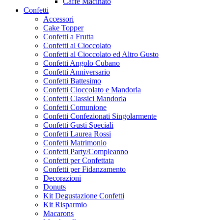
Caffe Macinato
Confetti
Accessori
Cake Topper
Confetti a Frutta
Confetti al Cioccolato
Confetti al Cioccolato ed Altro Gusto
Confetti Angolo Cubano
Confetti Anniversario
Confetti Battesimo
Confetti Cioccolato e Mandorla
Confetti Classici Mandorla
Confetti Comunione
Confetti Confezionati Singolarmente
Confetti Gusti Speciali
Confetti Laurea Rossi
Confetti Matrimonio
Confetti Party/Compleanno
Confetti per Confettata
Confetti per Fidanzamento
Decorazioni
Donuts
Kit Degustazione Confetti
Kit Risparmio
Macarons