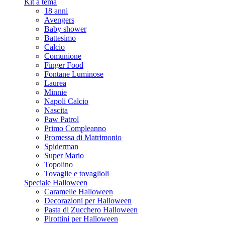
Kit a tema
18 anni
Avengers
Baby shower
Battesimo
Calcio
Comunione
Finger Food
Fontane Luminose
Laurea
Minnie
Napoli Calcio
Nascita
Paw Patrol
Primo Compleanno
Promessa di Matrimonio
Spiderman
Super Mario
Topolino
Tovaglie e tovaglioli
Speciale Halloween
Caramelle Halloween
Decorazioni per Halloween
Pasta di Zucchero Halloween
Pirottini per Halloween