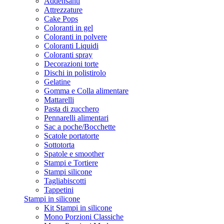
Addensanti
Attrezzature
Cake Pops
Coloranti in gel
Coloranti in polvere
Coloranti Liquidi
Coloranti spray
Decorazioni torte
Dischi in polistirolo
Gelatine
Gomma e Colla alimentare
Mattarelli
Pasta di zucchero
Pennarelli alimentari
Sac a poche/Bocchette
Scatole portatorte
Sottotorta
Spatole e smoother
Stampi e Tortiere
Stampi silicone
Tagliabiscotti
Tappetini
Stampi in silicone
Kit Stampi in silicone
Mono Porzioni Classiche