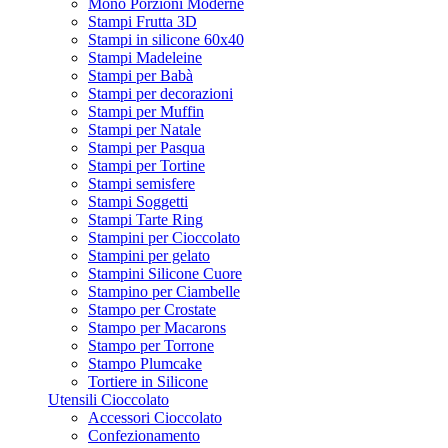
Mono Porzioni Moderne
Stampi Frutta 3D
Stampi in silicone 60x40
Stampi Madeleine
Stampi per Babà
Stampi per decorazioni
Stampi per Muffin
Stampi per Natale
Stampi per Pasqua
Stampi per Tortine
Stampi semisfere
Stampi Soggetti
Stampi Tarte Ring
Stampini per Cioccolato
Stampini per gelato
Stampini Silicone Cuore
Stampino per Ciambelle
Stampo per Crostate
Stampo per Macarons
Stampo per Torrone
Stampo Plumcake
Tortiere in Silicone
Utensili Cioccolato
Accessori Cioccolato
Confezionamento