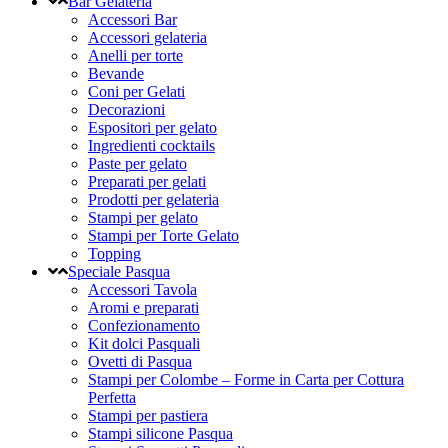
Bar Gelateria
Accessori Bar
Accessori gelateria
Anelli per torte
Bevande
Coni per Gelati
Decorazioni
Espositori per gelato
Ingredienti cocktails
Paste per gelato
Preparati per gelati
Prodotti per gelateria
Stampi per gelato
Stampi per Torte Gelato
Topping
Speciale Pasqua
Accessori Tavola
Aromi e preparati
Confezionamento
Kit dolci Pasquali
Ovetti di Pasqua
Stampi per Colombe – Forme in Carta per Cottura
Perfetta
Stampi per pastiera
Stampi silicone Pasqua