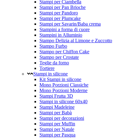
Stampi per Ciambella
Stampi per Pan Brioche
Stampi per Pandoro
Stampi per Plumcake
Stampi per Savarin/Baba crema
Stampini a forma di cuore
Stampini in Alluminio
Stampo Delizia al Limone e Zuccotto
Stampo Furbo
Stampo per Chiffon Cake
Stampo per Crostate
Teglie da forno
Tortiere
Stampi in silicone
Kit Stampi in silicone
Mono Porzioni Classiche
Mono Porzioni Moderne
Stampi Frutta 3D
Stampi in silicone 60x40
Stampi Madeleine
Stampi per Babà
Stampi per decorazioni
Stampi per Muffin
Stampi per Natale
Stampi per Pasqua