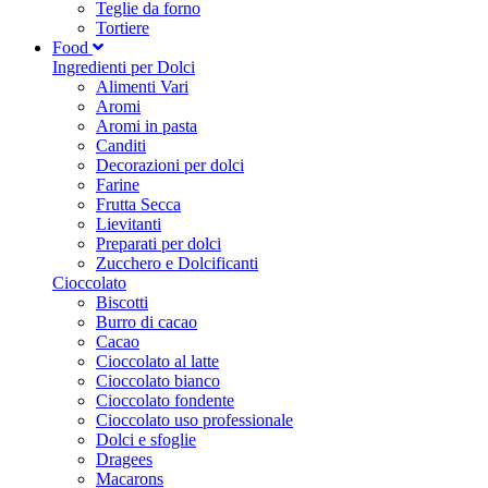
Teglie da forno
Tortiere
Food
Ingredienti per Dolci
Alimenti Vari
Aromi
Aromi in pasta
Canditi
Decorazioni per dolci
Farine
Frutta Secca
Lievitanti
Preparati per dolci
Zucchero e Dolcificanti
Cioccolato
Biscotti
Burro di cacao
Cacao
Cioccolato al latte
Cioccolato bianco
Cioccolato fondente
Cioccolato uso professionale
Dolci e sfoglie
Dragees
Macarons