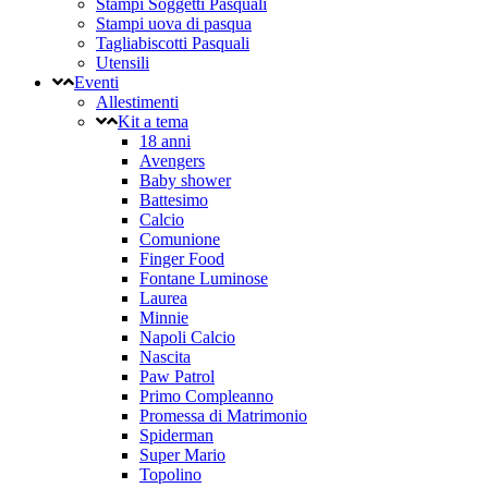
Stampi Soggetti Pasquali
Stampi uova di pasqua
Tagliabiscotti Pasquali
Utensili
Eventi
Allestimenti
Kit a tema
18 anni
Avengers
Baby shower
Battesimo
Calcio
Comunione
Finger Food
Fontane Luminose
Laurea
Minnie
Napoli Calcio
Nascita
Paw Patrol
Primo Compleanno
Promessa di Matrimonio
Spiderman
Super Mario
Topolino