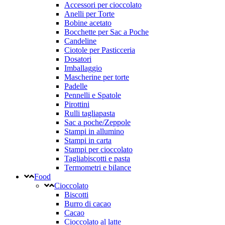
Accessori per cioccolato
Anelli per Torte
Bobine acetato
Bocchette per Sac a Poche
Candeline
Ciotole per Pasticceria
Dosatori
Imballaggio
Mascherine per torte
Padelle
Pennelli e Spatole
Pirottini
Rulli tagliapasta
Sac a poche/Zeppole
Stampi in allumino
Stampi in carta
Stampi per cioccolato
Tagliabiscotti e pasta
Termometri e bilance
Food
Cioccolato
Biscotti
Burro di cacao
Cacao
Cioccolato al latte