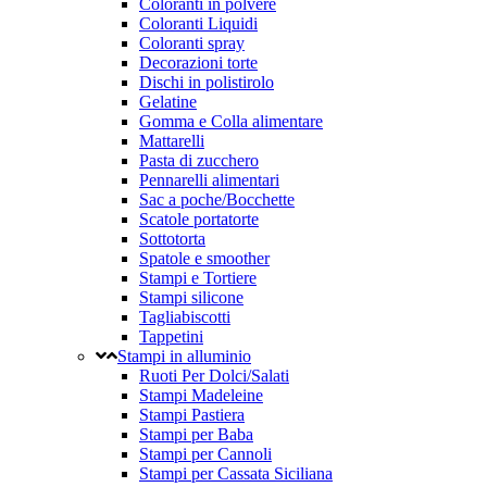
Coloranti in polvere
Coloranti Liquidi
Coloranti spray
Decorazioni torte
Dischi in polistirolo
Gelatine
Gomma e Colla alimentare
Mattarelli
Pasta di zucchero
Pennarelli alimentari
Sac a poche/Bocchette
Scatole portatorte
Sottotorta
Spatole e smoother
Stampi e Tortiere
Stampi silicone
Tagliabiscotti
Tappetini
Stampi in alluminio
Ruoti Per Dolci/Salati
Stampi Madeleine
Stampi Pastiera
Stampi per Baba
Stampi per Cannoli
Stampi per Cassata Siciliana