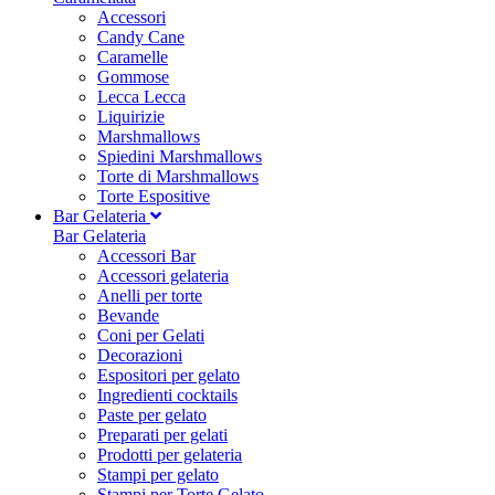
Accessori
Candy Cane
Caramelle
Gommose
Lecca Lecca
Liquirizie
Marshmallows
Spiedini Marshmallows
Torte di Marshmallows
Torte Espositive
Bar Gelateria
Bar Gelateria
Accessori Bar
Accessori gelateria
Anelli per torte
Bevande
Coni per Gelati
Decorazioni
Espositori per gelato
Ingredienti cocktails
Paste per gelato
Preparati per gelati
Prodotti per gelateria
Stampi per gelato
Stampi per Torte Gelato