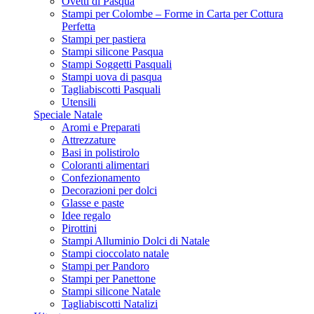
Ovetti di Pasqua
Stampi per Colombe – Forme in Carta per Cottura
Perfetta
Stampi per pastiera
Stampi silicone Pasqua
Stampi Soggetti Pasquali
Stampi uova di pasqua
Tagliabiscotti Pasquali
Utensili
Speciale Natale
Aromi e Preparati
Attrezzature
Basi in polistirolo
Coloranti alimentari
Confezionamento
Decorazioni per dolci
Glasse e paste
Idee regalo
Pirottini
Stampi Alluminio Dolci di Natale
Stampi cioccolato natale
Stampi per Pandoro
Stampi per Panettone
Stampi silicone Natale
Tagliabiscotti Natalizi