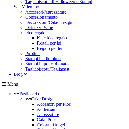
Tagliabiscotti di Halloween e Stampi
San Valentino
Accessori/Attrezzature
Confezionamento
Decorazioni/Cake Design
Dolcezze Varie
Idee regalo
Kit e idee regalo
Regali per lui
Regalo per lei
Pirottini
Stampi in alluminio
Stampi in policarbonato
Tagliabiscotti/Tagliapast
Blog
Menu
Pasticceria
Cake Design
Accessori per Fiori
Addensanti
Attrezzature
Cake Pops
Coloranti in gel