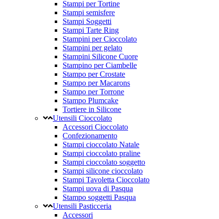
Stampi per Tortine
Stampi semisfere
Stampi Soggetti
Stampi Tarte Ring
Stampini per Cioccolato
Stampini per gelato
Stampini Silicone Cuore
Stampino per Ciambelle
Stampo per Crostate
Stampo per Macarons
Stampo per Torrone
Stampo Plumcake
Tortiere in Silicone
Utensili Cioccolato
Accessori Cioccolato
Confezionamento
Stampi cioccolato Natale
Stampi cioccolato praline
Stampi cioccolato soggetto
Stampi silicone cioccolato
Stampi Tavoletta Cioccolato
Stampi uova di Pasqua
Stampo soggetti Pasqua
Utensili Pasticceria
Accessori