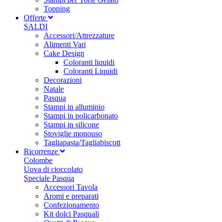
Topping
Offerte
SALDI
Accessori/Attrezzature
Alimenti Vari
Cake Design
Coloranti liquidi
Coloranti Liquidi
Decorazioni
Natale
Pasqua
Stampi in alluminio
Stampi in policarbonato
Stampi in silicone
Stoviglie monouso
Tagliapasta/Tagliabiscott
Ricorrenze
Colombe
Uova di cioccolato
Speciale Pasqua
Accessori Tavola
Aromi e preparati
Confezionamento
Kit dolci Pasquali