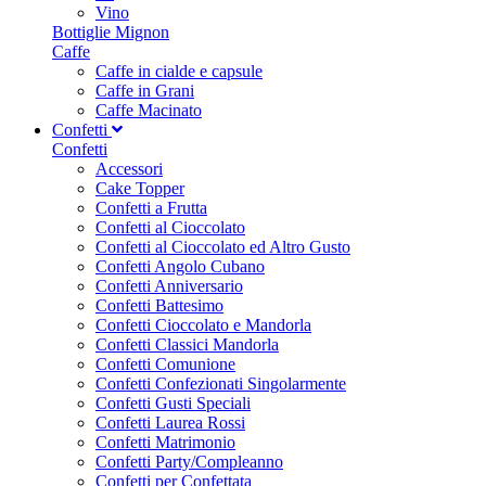
Vino
Bottiglie Mignon
Caffe
Caffe in cialde e capsule
Caffe in Grani
Caffe Macinato
Confetti
Confetti
Accessori
Cake Topper
Confetti a Frutta
Confetti al Cioccolato
Confetti al Cioccolato ed Altro Gusto
Confetti Angolo Cubano
Confetti Anniversario
Confetti Battesimo
Confetti Cioccolato e Mandorla
Confetti Classici Mandorla
Confetti Comunione
Confetti Confezionati Singolarmente
Confetti Gusti Speciali
Confetti Laurea Rossi
Confetti Matrimonio
Confetti Party/Compleanno
Confetti per Confettata