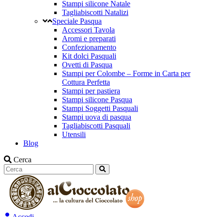
Stampi silicone Natale
Tagliabiscotti Natalizi
Speciale Pasqua
Accessori Tavola
Aromi e preparati
Confezionamento
Kit dolci Pasquali
Ovetti di Pasqua
Stampi per Colombe – Forme in Carta per
Cottura Perfetta
Stampi per pastiera
Stampi silicone Pasqua
Stampi Soggetti Pasquali
Stampi uova di pasqua
Tagliabiscotti Pasquali
Utensili
Blog
Cerca
Accedi