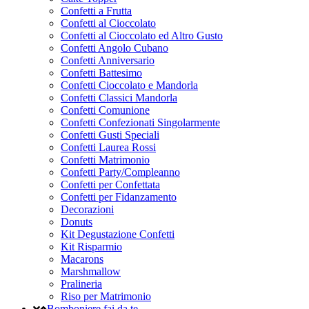
Confetti a Frutta
Confetti al Cioccolato
Confetti al Cioccolato ed Altro Gusto
Confetti Angolo Cubano
Confetti Anniversario
Confetti Battesimo
Confetti Cioccolato e Mandorla
Confetti Classici Mandorla
Confetti Comunione
Confetti Confezionati Singolarmente
Confetti Gusti Speciali
Confetti Laurea Rossi
Confetti Matrimonio
Confetti Party/Compleanno
Confetti per Confettata
Confetti per Fidanzamento
Decorazioni
Donuts
Kit Degustazione Confetti
Kit Risparmio
Macarons
Marshmallow
Pralineria
Riso per Matrimonio
Bomboniere fai da te