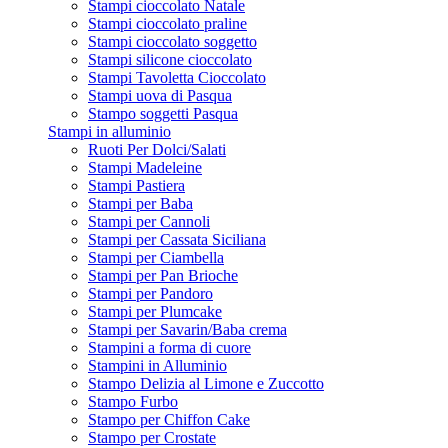
Stampi cioccolato Natale
Stampi cioccolato praline
Stampi cioccolato soggetto
Stampi silicone cioccolato
Stampi Tavoletta Cioccolato
Stampi uova di Pasqua
Stampo soggetti Pasqua
Stampi in alluminio
Ruoti Per Dolci/Salati
Stampi Madeleine
Stampi Pastiera
Stampi per Baba
Stampi per Cannoli
Stampi per Cassata Siciliana
Stampi per Ciambella
Stampi per Pan Brioche
Stampi per Pandoro
Stampi per Plumcake
Stampi per Savarin/Baba crema
Stampini a forma di cuore
Stampini in Alluminio
Stampo Delizia al Limone e Zuccotto
Stampo Furbo
Stampo per Chiffon Cake
Stampo per Crostate