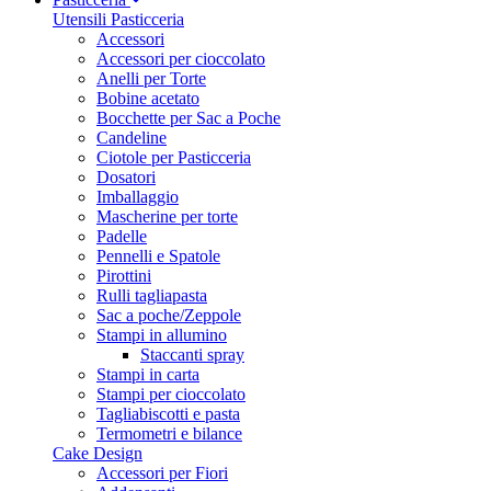
Utensili Pasticceria
Accessori
Accessori per cioccolato
Anelli per Torte
Bobine acetato
Bocchette per Sac a Poche
Candeline
Ciotole per Pasticceria
Dosatori
Imballaggio
Mascherine per torte
Padelle
Pennelli e Spatole
Pirottini
Rulli tagliapasta
Sac a poche/Zeppole
Stampi in allumino
Staccanti spray
Stampi in carta
Stampi per cioccolato
Tagliabiscotti e pasta
Termometri e bilance
Cake Design
Accessori per Fiori