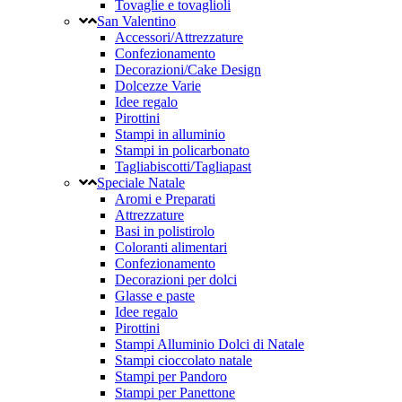
Tovaglie e tovaglioli
San Valentino
Accessori/Attrezzature
Confezionamento
Decorazioni/Cake Design
Dolcezze Varie
Idee regalo
Pirottini
Stampi in alluminio
Stampi in policarbonato
Tagliabiscotti/Tagliapast
Speciale Natale
Aromi e Preparati
Attrezzature
Basi in polistirolo
Coloranti alimentari
Confezionamento
Decorazioni per dolci
Glasse e paste
Idee regalo
Pirottini
Stampi Alluminio Dolci di Natale
Stampi cioccolato natale
Stampi per Pandoro
Stampi per Panettone