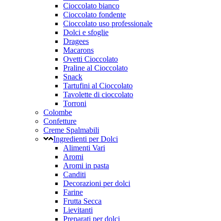
Cioccolato bianco
Cioccolato fondente
Cioccolato uso professionale
Dolci e sfoglie
Dragees
Macarons
Ovetti Cioccolato
Praline al Cioccolato
Snack
Tartufini al Cioccolato
Tavolette di cioccolato
Torroni
Colombe
Confetture
Creme Spalmabili
Ingredienti per Dolci
Alimenti Vari
Aromi
Aromi in pasta
Canditi
Decorazioni per dolci
Farine
Frutta Secca
Lievitanti
Preparati per dolci