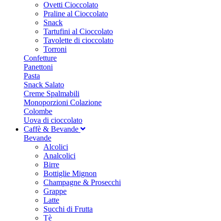
Ovetti Cioccolato
Praline al Cioccolato
Snack
Tartufini al Cioccolato
Tavolette di cioccolato
Torroni
Confetture
Panettoni
Pasta
Snack Salato
Creme Spalmabili
Monoporzioni Colazione
Colombe
Uova di cioccolato
Caffè & Bevande
Bevande
Alcolici
Analcolici
Birre
Bottiglie Mignon
Champagne & Prosecchi
Grappe
Latte
Succhi di Frutta
Tè