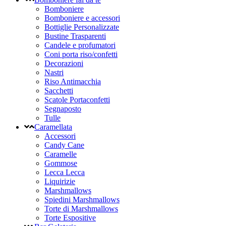
Bomboniere
Bomboniere e accessori
Bottiglie Personalizzate
Bustine Trasparenti
Candele e profumatori
Coni porta riso/confetti
Decorazioni
Nastri
Riso Antimacchia
Sacchetti
Scatole Portaconfetti
Segnaposto
Tulle
Caramellata
Accessori
Candy Cane
Caramelle
Gommose
Lecca Lecca
Liquirizie
Marshmallows
Spiedini Marshmallows
Torte di Marshmallows
Torte Espositive