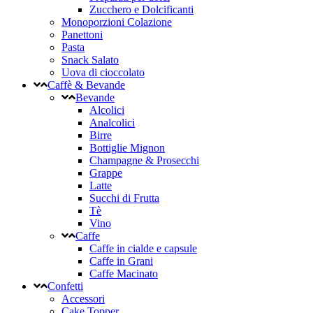
Zucchero e Dolcificanti
Monoporzioni Colazione
Panettoni
Pasta
Snack Salato
Uova di cioccolato
Caffè & Bevande
Bevande
Alcolici
Analcolici
Birre
Bottiglie Mignon
Champagne & Prosecchi
Grappe
Latte
Succhi di Frutta
Tè
Vino
Caffe
Caffe in cialde e capsule
Caffe in Grani
Caffe Macinato
Confetti
Accessori
Cake Topper