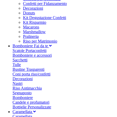
Confetti per Fidanzamento
Decorazioni
Donuts
Kit Degustazione Confetti
Kit Risparmio
Macarons
Marshmallow
Pralineria
Riso per Matrimonio
Bomboniere Fai da te
Scatole Portaconfetti
Bomboniere e accessori
Sacchetti
Tulle
Bustine Trasparenti
Coni porta riso/confetti
Decorazioni
Nastri
Riso Antimacchia
Segnaposto
Bomboniere
Candele e profumatori
Bottiglie Personalizzate
Caramellata
Caramellata