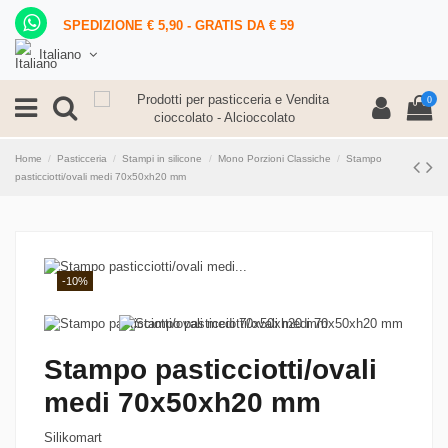
SPEDIZIONE € 5,90 - GRATIS DA € 59
Italiano
0
Home
Pasticceria
Stampi in silicone
Mono Porzioni Classiche
Stampo
pasticciotti/ovali medi 70x50xh20 mm
-10%
Stampo pasticciotti/ovali
medi 70x50xh20 mm
Silikomart