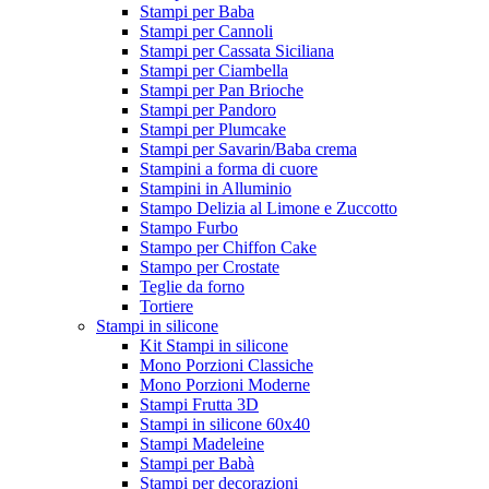
Stampi per Baba
Stampi per Cannoli
Stampi per Cassata Siciliana
Stampi per Ciambella
Stampi per Pan Brioche
Stampi per Pandoro
Stampi per Plumcake
Stampi per Savarin/Baba crema
Stampini a forma di cuore
Stampini in Alluminio
Stampo Delizia al Limone e Zuccotto
Stampo Furbo
Stampo per Chiffon Cake
Stampo per Crostate
Teglie da forno
Tortiere
Stampi in silicone
Kit Stampi in silicone
Mono Porzioni Classiche
Mono Porzioni Moderne
Stampi Frutta 3D
Stampi in silicone 60x40
Stampi Madeleine
Stampi per Babà
Stampi per decorazioni