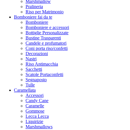
Marshmallow
Pralineria
Riso per Matrimonio
Bomboniere fai da te
Bomboniere
Bomboniere e accessori
Bottiglie Personalizzate
Bustine Trasparenti
Candele e profumatori
Coni porta riso/confetti
Decorazioni
Nastri
Riso Antimacchia
Sacchetti
Scatole Portaconfetti
Segnaposto
Tulle
Caramellata
Accessori
Candy Cane
Caramelle
Gommose
Lecca Lecca
Liquirizie
Marshmallows