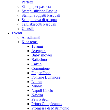
Perfetta
Stampi per pastiera
Stampi silicone Pasqua
Stampi Soggetti Pasquali
Stampi uova di pasqua
Tagliabiscotti Pasquali
Utensili
Eventi
Allestimenti
Kit a tema
18 anni
Avengers
Baby shower
Battesimo
Calcio
Comunione
Finger Food
Fontane Luminose
Laurea
Minnie
Napoli Calcio
Nascita
Paw Patrol
Primo Compleanno
Promessa di Matrimonio