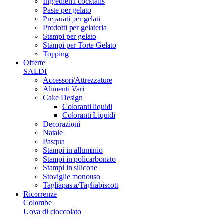
Ingredienti cocktails
Paste per gelato
Preparati per gelati
Prodotti per gelateria
Stampi per gelato
Stampi per Torte Gelato
Topping
Offerte
SALDI
Accessori/Attrezzature
Alimenti Vari
Cake Design
Coloranti liquidi
Coloranti Liquidi
Decorazioni
Natale
Pasqua
Stampi in alluminio
Stampi in policarbonato
Stampi in silicone
Stoviglie monouso
Tagliapasta/Tagliabiscott
Ricorrenze
Colombe
Uova di cioccolato