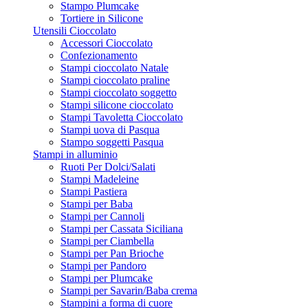
Stampo Plumcake
Tortiere in Silicone
Utensili Cioccolato
Accessori Cioccolato
Confezionamento
Stampi cioccolato Natale
Stampi cioccolato praline
Stampi cioccolato soggetto
Stampi silicone cioccolato
Stampi Tavoletta Cioccolato
Stampi uova di Pasqua
Stampo soggetti Pasqua
Stampi in alluminio
Ruoti Per Dolci/Salati
Stampi Madeleine
Stampi Pastiera
Stampi per Baba
Stampi per Cannoli
Stampi per Cassata Siciliana
Stampi per Ciambella
Stampi per Pan Brioche
Stampi per Pandoro
Stampi per Plumcake
Stampi per Savarin/Baba crema
Stampini a forma di cuore