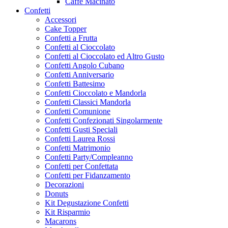
Caffe Macinato
Confetti
Accessori
Cake Topper
Confetti a Frutta
Confetti al Cioccolato
Confetti al Cioccolato ed Altro Gusto
Confetti Angolo Cubano
Confetti Anniversario
Confetti Battesimo
Confetti Cioccolato e Mandorla
Confetti Classici Mandorla
Confetti Comunione
Confetti Confezionati Singolarmente
Confetti Gusti Speciali
Confetti Laurea Rossi
Confetti Matrimonio
Confetti Party/Compleanno
Confetti per Confettata
Confetti per Fidanzamento
Decorazioni
Donuts
Kit Degustazione Confetti
Kit Risparmio
Macarons