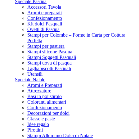
Speciale Pasqua
Accessori Tavola
Aromi e preparati
Confezionamento
Kit dolci Pasquali
Ovetti di Pasqua
Stampi per Colombe – Forme in Carta per Cottura
Perfetta
Stampi per pastiera
Stampi silicone Pasqua
Stampi Soggetti Pasquali
Stampi uova di pasqua
Tagliabiscotti Pasquali
Utensili
Speciale Natale
Aromi e Preparati
Attrezzature
Basi in polistirolo
Coloranti alimentari
Confezionamento
Decorazioni per dolci
Glasse e paste
Idee regalo
Pirottini
Stampi Alluminio Dolci di Natale