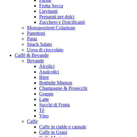
Farine
Frutta Secca
Lievitanti
Preparati per dolci
Zucchero e Dolcificanti
Monoporzioni Colazione
Panettoni
Pasta
Snack Salato
Uova di cioccolato
Caffè & Bevande
Bevande
Alcolici
Analcolici
Birre
Bottiglie Mignon
Champagne & Prosecchi
Grappe
Latte
Succhi di Frutta
Tè
Vino
Caffe
Caffe in cialde e capsule
Caffe in Grani