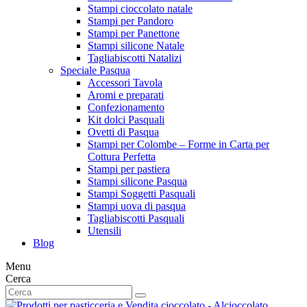
Stampi cioccolato natale
Stampi per Pandoro
Stampi per Panettone
Stampi silicone Natale
Tagliabiscotti Natalizi
Speciale Pasqua
Accessori Tavola
Aromi e preparati
Confezionamento
Kit dolci Pasquali
Ovetti di Pasqua
Stampi per Colombe – Forme in Carta per
Cottura Perfetta
Stampi per pastiera
Stampi silicone Pasqua
Stampi Soggetti Pasquali
Stampi uova di pasqua
Tagliabiscotti Pasquali
Utensili
Blog
Menu
Cerca