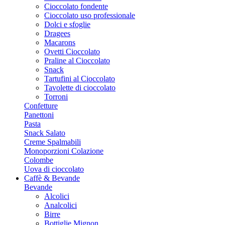
Cioccolato fondente
Cioccolato uso professionale
Dolci e sfoglie
Dragees
Macarons
Ovetti Cioccolato
Praline al Cioccolato
Snack
Tartufini al Cioccolato
Tavolette di cioccolato
Torroni
Confetture
Panettoni
Pasta
Snack Salato
Creme Spalmabili
Monoporzioni Colazione
Colombe
Uova di cioccolato
Caffè & Bevande
Bevande
Alcolici
Analcolici
Birre
Bottiglie Mignon