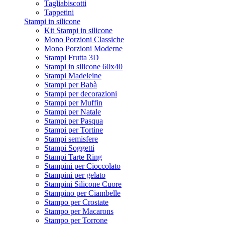
Tagliabiscotti
Tappetini
Stampi in silicone
Kit Stampi in silicone
Mono Porzioni Classiche
Mono Porzioni Moderne
Stampi Frutta 3D
Stampi in silicone 60x40
Stampi Madeleine
Stampi per Babà
Stampi per decorazioni
Stampi per Muffin
Stampi per Natale
Stampi per Pasqua
Stampi per Tortine
Stampi semisfere
Stampi Soggetti
Stampi Tarte Ring
Stampini per Cioccolato
Stampini per gelato
Stampini Silicone Cuore
Stampino per Ciambelle
Stampo per Crostate
Stampo per Macarons
Stampo per Torrone