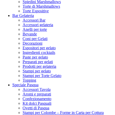
Spiedini Marshmallows
Torte di Marshmallows
Torte Espositive
Bar Gelateria
Accessori Bar
Accessori gelateria
Anelli per torte
Bevande
Coni per Gelati
Decorazioni
Espositori per gelato
Ingredienti cocktails
Paste per gelato
Preparati per gelati
Prodotti per gelateria
Stampi per gelato
Stampi per Torte Gelato
Topping
Speciale Pasqua
Accessori Tavola
Aromi e preparati
Confezionamento
Kit dolci Pasquali
Ovetti di Pasqua
Stampi per Colombe – Forme in Carta per Cottura