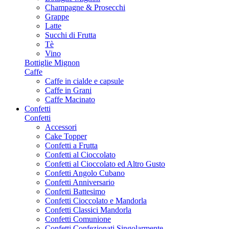
Champagne & Prosecchi
Grappe
Latte
Succhi di Frutta
Tè
Vino
Bottiglie Mignon
Caffe
Caffe in cialde e capsule
Caffe in Grani
Caffe Macinato
Confetti
Confetti
Accessori
Cake Topper
Confetti a Frutta
Confetti al Cioccolato
Confetti al Cioccolato ed Altro Gusto
Confetti Angolo Cubano
Confetti Anniversario
Confetti Battesimo
Confetti Cioccolato e Mandorla
Confetti Classici Mandorla
Confetti Comunione
Confetti Confezionati Singolarmente