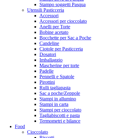
Stampo soggetti Pasqua
Utensili Pasticceria
Accessori
Accessori per cioccolato
Anelli per Torte
Bobine acetato
Bocchette per Sac a Poche
Candeline
Ciotole per Pasticceria
Dosatori
Imballaggio
Mascherine per torte
Padelle
Pennelli e Spatole
Pirottini
Rulli tagliapasta
Sac a poche/Zeppole
Stampi in allumino
Stampi in carta
Stampi per cioccolato
Tagliabiscotti e pasta
Termometri e bilance
Food
Cioccolato
Biscotti