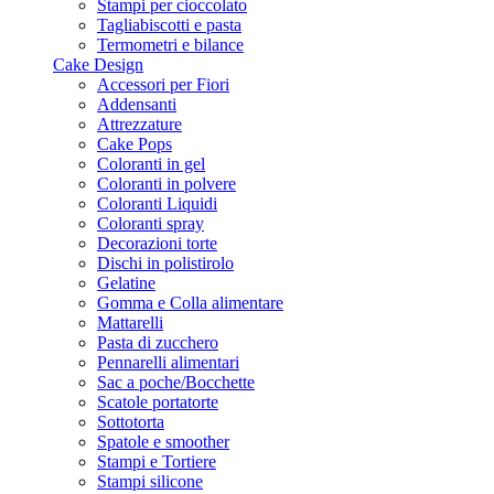
Stampi per cioccolato
Tagliabiscotti e pasta
Termometri e bilance
Cake Design
Accessori per Fiori
Addensanti
Attrezzature
Cake Pops
Coloranti in gel
Coloranti in polvere
Coloranti Liquidi
Coloranti spray
Decorazioni torte
Dischi in polistirolo
Gelatine
Gomma e Colla alimentare
Mattarelli
Pasta di zucchero
Pennarelli alimentari
Sac a poche/Bocchette
Scatole portatorte
Sottotorta
Spatole e smoother
Stampi e Tortiere
Stampi silicone