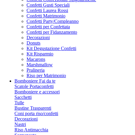
Confetti Gusti Speciali
Confetti Laurea Rossi
Confetti Matrimonio
Confetti Party/Compleanno
Confetti per Confettata
Confetti per Fidanzamento
Decorazioni
Donuts
Kit Degustazione Confetti
Kit Risparmio
Macarons
Marshmallow
Pralineria
Riso per Matrimonio
Bomboniere Fai da te
Scatole Portaconfetti
Bomboniere e accessori
Sacchetti
Tulle
Bustine Trasparenti
Coni porta riso/confetti
Decorazioni
Nastri
Riso Antimacchia