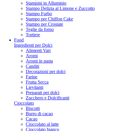
Stampini in Alluminio
Stampo Delizia al Limone e Zuccotto
Stampo Furbo
Stampo per Chiffon Cake
Stampo per Crostate
Teglie da forno
Tortiere
Food
Ingredienti per Dolci
Alimenti Vari
Aromi
Aromi in pasta
Canditi
Decorazioni per dolci
Farine
Frutta Secca
Lievitanti
Preparati per dolci
Zucchero e Dolcificanti
Cioccolato
Biscotti
Burro di cacao
Cacao
Cioccolato al latte
Cioccolato bianco