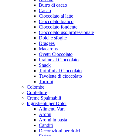
Burro di cacao
Cacao
Cioccolato al latte
Cioccolato bianco
Cioccolato fondente
Cioccolato uso professionale
Dolci e sfoglie
Dragees
Macarons
Ovetti Cioccolato
Praline al Cioccolato
Snack
Tartufini al Cioccolato
Tavolette di cioccolato
Torroni
Colombe
Confetture
Creme Spalmabili
Ingredienti per Dolci
Alimenti Vari
Aromi
Aromi in pasta
Canditi
Decorazioni per dolci