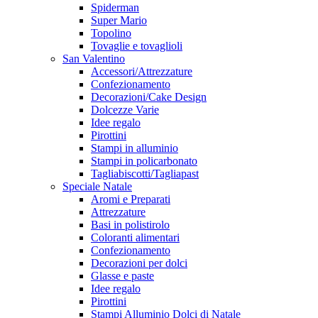
Spiderman
Super Mario
Topolino
Tovaglie e tovaglioli
San Valentino
Accessori/Attrezzature
Confezionamento
Decorazioni/Cake Design
Dolcezze Varie
Idee regalo
Pirottini
Stampi in alluminio
Stampi in policarbonato
Tagliabiscotti/Tagliapast
Speciale Natale
Aromi e Preparati
Attrezzature
Basi in polistirolo
Coloranti alimentari
Confezionamento
Decorazioni per dolci
Glasse e paste
Idee regalo
Pirottini
Stampi Alluminio Dolci di Natale