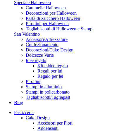
Speciale Halloween
Caramelle Halloween
Decorazioni per Halloween
Pasta di Zucchero Halloween
Pirottini per Halloween
Tagliabiscotti di Halloween e Stampi
San Valentino
Accessori/Attrezzature
Confezionamento
Decorazioni/Cake Design
Dolcezze Varie
Idee regalo
Kit e idee regalo
Regali per lui
Regalo per lei
Pirottini
Stampi in alluminio
Stampi in policarbonato
Tagliabiscotti/Tagliapast
Blog
Pasticceria
Cake Design
Accessori per Fiori
Addensanti