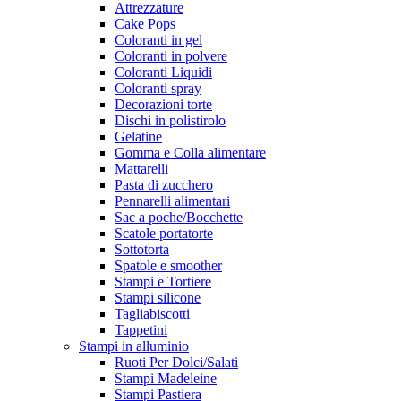
Attrezzature
Cake Pops
Coloranti in gel
Coloranti in polvere
Coloranti Liquidi
Coloranti spray
Decorazioni torte
Dischi in polistirolo
Gelatine
Gomma e Colla alimentare
Mattarelli
Pasta di zucchero
Pennarelli alimentari
Sac a poche/Bocchette
Scatole portatorte
Sottotorta
Spatole e smoother
Stampi e Tortiere
Stampi silicone
Tagliabiscotti
Tappetini
Stampi in alluminio
Ruoti Per Dolci/Salati
Stampi Madeleine
Stampi Pastiera