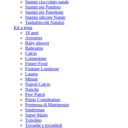
Stampi cioccolato natale
Stampi per Pandoro
Stampi per Panettone
Stampi silicone Natale
Tagliabiscotti Natalizi
Kit a tema
18 anni
Avengers
Baby shower
Battesimo
Calcio
Comunione
Finger Food
Fontane Luminose
Laurea
Minnie
Napoli Calcio
Nascita
Paw Patrol
Primo Compleanno
Promessa di Matrimonio
Spiderman
Super Mario
Topolino
Tovaglie e tovaglioli