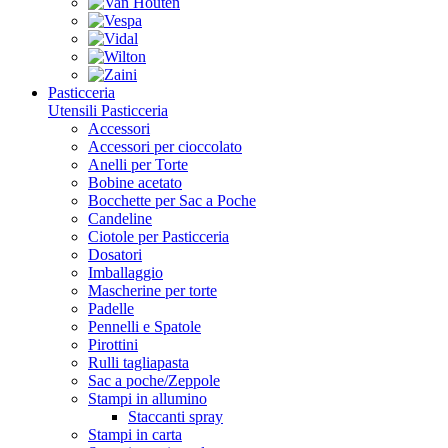
Pasticceria
Utensili Pasticceria
Accessori
Accessori per cioccolato
Anelli per Torte
Bobine acetato
Bocchette per Sac a Poche
Candeline
Ciotole per Pasticceria
Dosatori
Imballaggio
Mascherine per torte
Padelle
Pennelli e Spatole
Pirottini
Rulli tagliapasta
Sac a poche/Zeppole
Stampi in allumino
Staccanti spray
Stampi in carta