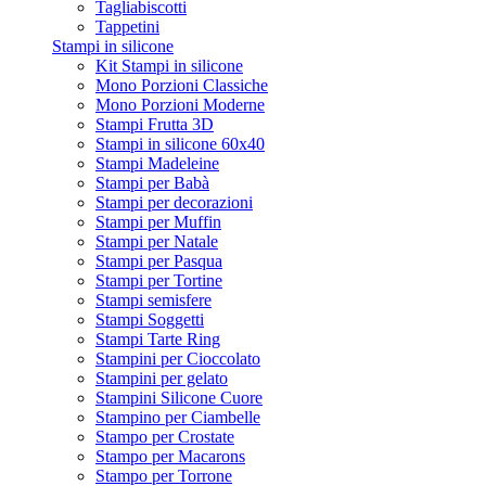
Tagliabiscotti
Tappetini
Stampi in silicone
Kit Stampi in silicone
Mono Porzioni Classiche
Mono Porzioni Moderne
Stampi Frutta 3D
Stampi in silicone 60x40
Stampi Madeleine
Stampi per Babà
Stampi per decorazioni
Stampi per Muffin
Stampi per Natale
Stampi per Pasqua
Stampi per Tortine
Stampi semisfere
Stampi Soggetti
Stampi Tarte Ring
Stampini per Cioccolato
Stampini per gelato
Stampini Silicone Cuore
Stampino per Ciambelle
Stampo per Crostate
Stampo per Macarons
Stampo per Torrone