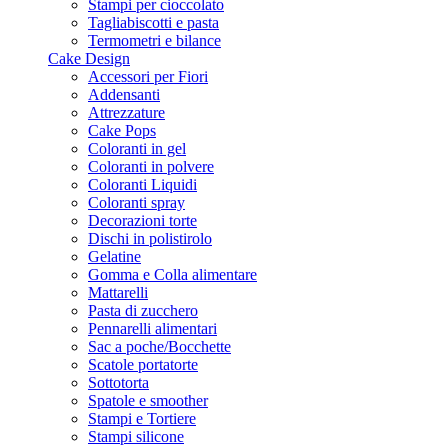
Stampi per cioccolato
Tagliabiscotti e pasta
Termometri e bilance
Cake Design
Accessori per Fiori
Addensanti
Attrezzature
Cake Pops
Coloranti in gel
Coloranti in polvere
Coloranti Liquidi
Coloranti spray
Decorazioni torte
Dischi in polistirolo
Gelatine
Gomma e Colla alimentare
Mattarelli
Pasta di zucchero
Pennarelli alimentari
Sac a poche/Bocchette
Scatole portatorte
Sottotorta
Spatole e smoother
Stampi e Tortiere
Stampi silicone