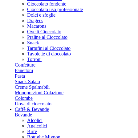
Cioccolato fondente
Cioccolato uso professionale
Dolci e sfoglie
Dragees
Macarons
Ovetti Cioccolato
Praline al Cioccolato
Snack
Tartufini al Cioccolato
Tavolette di cioccolato
Torroni
Confetture
Panettoni
Pasta
Snack Salato
Creme Spalmabili
Monoporzioni Colazione
Colombe
Uova di cioccolato
Caffè & Bevande
Bevande
Alcolici
Analcolici
Birre
Bottiglie Mignon