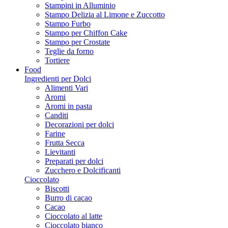
Stampini in Alluminio
Stampo Delizia al Limone e Zuccotto
Stampo Furbo
Stampo per Chiffon Cake
Stampo per Crostate
Teglie da forno
Tortiere
Food
Ingredienti per Dolci
Alimenti Vari
Aromi
Aromi in pasta
Canditi
Decorazioni per dolci
Farine
Frutta Secca
Lievitanti
Preparati per dolci
Zucchero e Dolcificanti
Cioccolato
Biscotti
Burro di cacao
Cacao
Cioccolato al latte
Cioccolato bianco