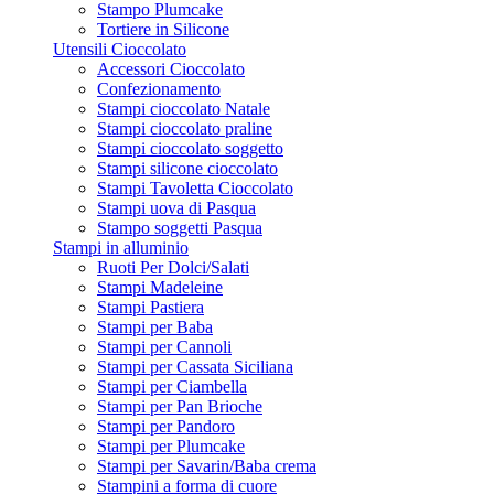
Stampo Plumcake
Tortiere in Silicone
Utensili Cioccolato
Accessori Cioccolato
Confezionamento
Stampi cioccolato Natale
Stampi cioccolato praline
Stampi cioccolato soggetto
Stampi silicone cioccolato
Stampi Tavoletta Cioccolato
Stampi uova di Pasqua
Stampo soggetti Pasqua
Stampi in alluminio
Ruoti Per Dolci/Salati
Stampi Madeleine
Stampi Pastiera
Stampi per Baba
Stampi per Cannoli
Stampi per Cassata Siciliana
Stampi per Ciambella
Stampi per Pan Brioche
Stampi per Pandoro
Stampi per Plumcake
Stampi per Savarin/Baba crema
Stampini a forma di cuore