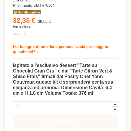
Silikomart
Riferimento
SMTR76304
Non disponibile
32,35 €
38,05 €
Iva inclusa
PAGHI IN
Hai bisogno di un'offerta personalizzata per maggiori
quantitativi? »
Ispirato all'esclusivo dessert "Tarte au
Chocolat Gran Cru" e dal "Tarte Citron Vert &
Shiso Frais" firmati dal Pastry Chef Yann
Couvreur, questo kit ti sorprenderà per la sua
eleganza ed armonia. Dimensione Cavità: 6,4
cm x H 1,8 cm Volume Totale: 376 ml
Aggiungi al carrello