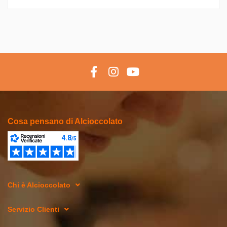
Cosa pensano di Alcioccolato
Chi è Alcioccolato
Servizio Clienti