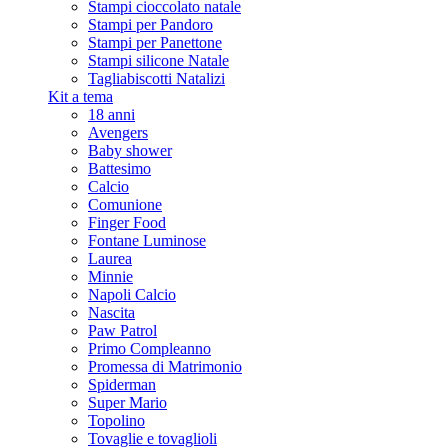
Stampi cioccolato natale
Stampi per Pandoro
Stampi per Panettone
Stampi silicone Natale
Tagliabiscotti Natalizi
Kit a tema
18 anni
Avengers
Baby shower
Battesimo
Calcio
Comunione
Finger Food
Fontane Luminose
Laurea
Minnie
Napoli Calcio
Nascita
Paw Patrol
Primo Compleanno
Promessa di Matrimonio
Spiderman
Super Mario
Topolino
Tovaglie e tovaglioli