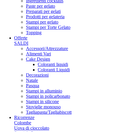
Ingredienti cocktails
Paste per gelato
Preparati per gelati
Prodotti per gelateria
Stampi per gelato
Stampi per Torte Gelato
Topping
Offerte
SALDI
Accessori/Attrezzature
Alimenti Vari
Cake Design
Coloranti liquidi
Coloranti Liquidi
Decorazioni
Natale
Pasqua
Stampi in alluminio
Stampi in policarbonato
Stampi in silicone
Stoviglie monouso
Tagliapasta/Tagliabiscott
Ricorrenze
Colombe
Uova di cioccolato