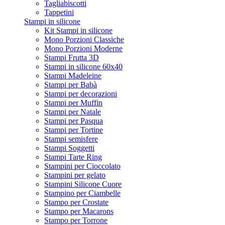
Tagliabiscotti
Tappetini
Stampi in silicone
Kit Stampi in silicone
Mono Porzioni Classiche
Mono Porzioni Moderne
Stampi Frutta 3D
Stampi in silicone 60x40
Stampi Madeleine
Stampi per Babà
Stampi per decorazioni
Stampi per Muffin
Stampi per Natale
Stampi per Pasqua
Stampi per Tortine
Stampi semisfere
Stampi Soggetti
Stampi Tarte Ring
Stampini per Cioccolato
Stampini per gelato
Stampini Silicone Cuore
Stampino per Ciambelle
Stampo per Crostate
Stampo per Macarons
Stampo per Torrone