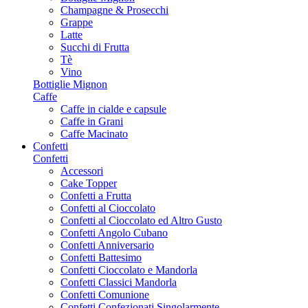
Champagne & Prosecchi
Grappe
Latte
Succhi di Frutta
Tè
Vino
Bottiglie Mignon
Caffe
Caffe in cialde e capsule
Caffe in Grani
Caffe Macinato
Confetti
Confetti
Accessori
Cake Topper
Confetti a Frutta
Confetti al Cioccolato
Confetti al Cioccolato ed Altro Gusto
Confetti Angolo Cubano
Confetti Anniversario
Confetti Battesimo
Confetti Cioccolato e Mandorla
Confetti Classici Mandorla
Confetti Comunione
Confetti Confezionati Singolarmente