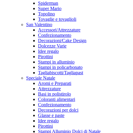
Spiderman
Super Mario
Topolino
Tovaglie e tovaglioli
San Valentino
Accessori/Attrezzature
Confezionamento
Decorazioni/Cake Design
Dolcezze Varie
Idee regalo
Pirottini
Stampi in alluminio
Stampi in policarbonato
Tagliabiscotti/Tagliapast
Speciale Natale
Aromi e Preparati
Attrezzature
Basi in polistirolo
Coloranti alimentari
Confezionamento
Decorazioni per dolci
Glasse e paste
Idee regalo
Pirottini
Stampi Alluminio Dolci di Natale