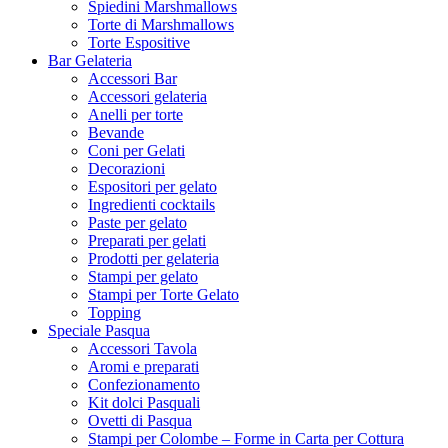
Spiedini Marshmallows
Torte di Marshmallows
Torte Espositive
Bar Gelateria
Accessori Bar
Accessori gelateria
Anelli per torte
Bevande
Coni per Gelati
Decorazioni
Espositori per gelato
Ingredienti cocktails
Paste per gelato
Preparati per gelati
Prodotti per gelateria
Stampi per gelato
Stampi per Torte Gelato
Topping
Speciale Pasqua
Accessori Tavola
Aromi e preparati
Confezionamento
Kit dolci Pasquali
Ovetti di Pasqua
Stampi per Colombe – Forme in Carta per Cottura