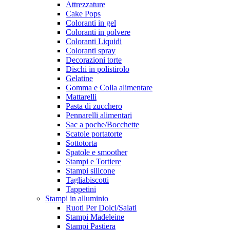
Attrezzature
Cake Pops
Coloranti in gel
Coloranti in polvere
Coloranti Liquidi
Coloranti spray
Decorazioni torte
Dischi in polistirolo
Gelatine
Gomma e Colla alimentare
Mattarelli
Pasta di zucchero
Pennarelli alimentari
Sac a poche/Bocchette
Scatole portatorte
Sottotorta
Spatole e smoother
Stampi e Tortiere
Stampi silicone
Tagliabiscotti
Tappetini
Stampi in alluminio
Ruoti Per Dolci/Salati
Stampi Madeleine
Stampi Pastiera