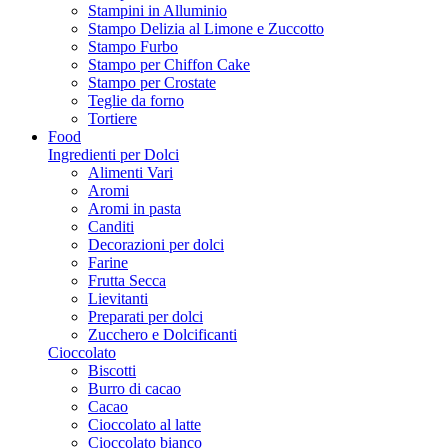
Stampini in Alluminio
Stampo Delizia al Limone e Zuccotto
Stampo Furbo
Stampo per Chiffon Cake
Stampo per Crostate
Teglie da forno
Tortiere
Food
Ingredienti per Dolci
Alimenti Vari
Aromi
Aromi in pasta
Canditi
Decorazioni per dolci
Farine
Frutta Secca
Lievitanti
Preparati per dolci
Zucchero e Dolcificanti
Cioccolato
Biscotti
Burro di cacao
Cacao
Cioccolato al latte
Cioccolato bianco