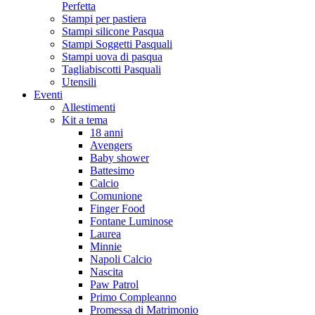
Perfetta
Stampi per pastiera
Stampi silicone Pasqua
Stampi Soggetti Pasquali
Stampi uova di pasqua
Tagliabiscotti Pasquali
Utensili
Eventi
Allestimenti
Kit a tema
18 anni
Avengers
Baby shower
Battesimo
Calcio
Comunione
Finger Food
Fontane Luminose
Laurea
Minnie
Napoli Calcio
Nascita
Paw Patrol
Primo Compleanno
Promessa di Matrimonio