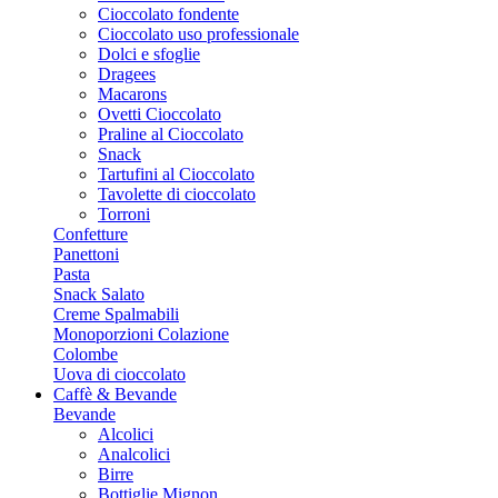
Cioccolato fondente
Cioccolato uso professionale
Dolci e sfoglie
Dragees
Macarons
Ovetti Cioccolato
Praline al Cioccolato
Snack
Tartufini al Cioccolato
Tavolette di cioccolato
Torroni
Confetture
Panettoni
Pasta
Snack Salato
Creme Spalmabili
Monoporzioni Colazione
Colombe
Uova di cioccolato
Caffè & Bevande
Bevande
Alcolici
Analcolici
Birre
Bottiglie Mignon