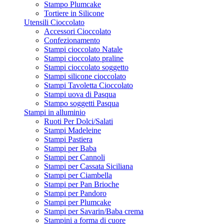
Stampo Plumcake
Tortiere in Silicone
Utensili Cioccolato
Accessori Cioccolato
Confezionamento
Stampi cioccolato Natale
Stampi cioccolato praline
Stampi cioccolato soggetto
Stampi silicone cioccolato
Stampi Tavoletta Cioccolato
Stampi uova di Pasqua
Stampo soggetti Pasqua
Stampi in alluminio
Ruoti Per Dolci/Salati
Stampi Madeleine
Stampi Pastiera
Stampi per Baba
Stampi per Cannoli
Stampi per Cassata Siciliana
Stampi per Ciambella
Stampi per Pan Brioche
Stampi per Pandoro
Stampi per Plumcake
Stampi per Savarin/Baba crema
Stampini a forma di cuore