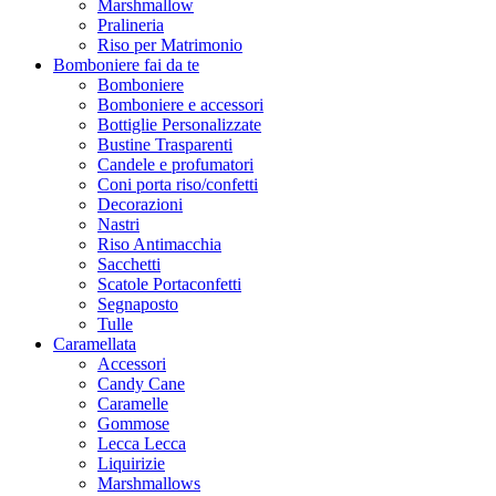
Marshmallow
Pralineria
Riso per Matrimonio
Bomboniere fai da te
Bomboniere
Bomboniere e accessori
Bottiglie Personalizzate
Bustine Trasparenti
Candele e profumatori
Coni porta riso/confetti
Decorazioni
Nastri
Riso Antimacchia
Sacchetti
Scatole Portaconfetti
Segnaposto
Tulle
Caramellata
Accessori
Candy Cane
Caramelle
Gommose
Lecca Lecca
Liquirizie
Marshmallows