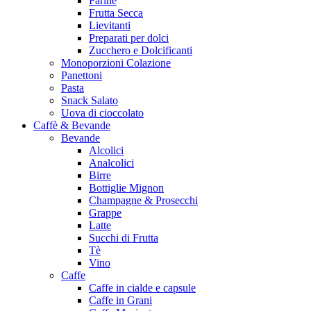
Farine
Frutta Secca
Lievitanti
Preparati per dolci
Zucchero e Dolcificanti
Monoporzioni Colazione
Panettoni
Pasta
Snack Salato
Uova di cioccolato
Caffè & Bevande
Bevande
Alcolici
Analcolici
Birre
Bottiglie Mignon
Champagne & Prosecchi
Grappe
Latte
Succhi di Frutta
Tè
Vino
Caffe
Caffe in cialde e capsule
Caffe in Grani