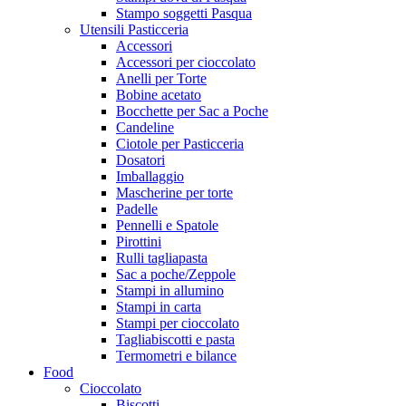
Stampo soggetti Pasqua
Utensili Pasticceria
Accessori
Accessori per cioccolato
Anelli per Torte
Bobine acetato
Bocchette per Sac a Poche
Candeline
Ciotole per Pasticceria
Dosatori
Imballaggio
Mascherine per torte
Padelle
Pennelli e Spatole
Pirottini
Rulli tagliapasta
Sac a poche/Zeppole
Stampi in allumino
Stampi in carta
Stampi per cioccolato
Tagliabiscotti e pasta
Termometri e bilance
Food
Cioccolato
Biscotti