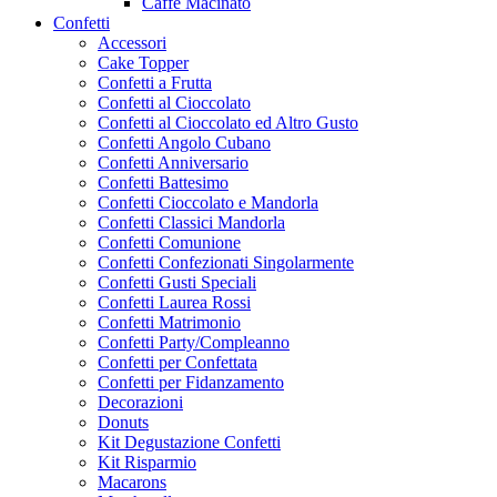
Caffe Macinato
Confetti
Accessori
Cake Topper
Confetti a Frutta
Confetti al Cioccolato
Confetti al Cioccolato ed Altro Gusto
Confetti Angolo Cubano
Confetti Anniversario
Confetti Battesimo
Confetti Cioccolato e Mandorla
Confetti Classici Mandorla
Confetti Comunione
Confetti Confezionati Singolarmente
Confetti Gusti Speciali
Confetti Laurea Rossi
Confetti Matrimonio
Confetti Party/Compleanno
Confetti per Confettata
Confetti per Fidanzamento
Decorazioni
Donuts
Kit Degustazione Confetti
Kit Risparmio
Macarons