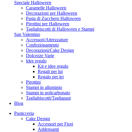
Speciale Halloween
Caramelle Halloween
Decorazioni per Halloween
Pasta di Zucchero Halloween
Pirottini per Halloween
Tagliabiscotti di Halloween e Stampi
San Valentino
Accessori/Attrezzature
Confezionamento
Decorazioni/Cake Design
Dolcezze Varie
Idee regalo
Kit e idee regalo
Regali per lui
Regalo per lei
Pirottini
Stampi in alluminio
Stampi in policarbonato
Tagliabiscotti/Tagliapast
Blog
Pasticceria
Cake Design
Accessori per Fiori
Addensanti