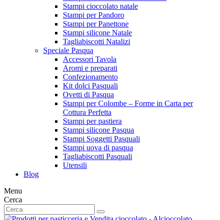
Stampi cioccolato natale
Stampi per Pandoro
Stampi per Panettone
Stampi silicone Natale
Tagliabiscotti Natalizi
Speciale Pasqua
Accessori Tavola
Aromi e preparati
Confezionamento
Kit dolci Pasquali
Ovetti di Pasqua
Stampi per Colombe – Forme in Carta per
Cottura Perfetta
Stampi per pastiera
Stampi silicone Pasqua
Stampi Soggetti Pasquali
Stampi uova di pasqua
Tagliabiscotti Pasquali
Utensili
Blog
Menu
Cerca