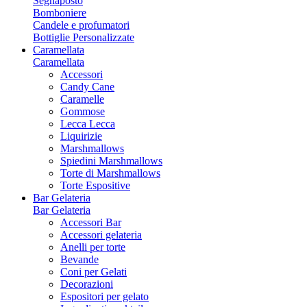
Segnaposto
Bomboniere
Candele e profumatori
Bottiglie Personalizzate
Caramellata
Caramellata
Accessori
Candy Cane
Caramelle
Gommose
Lecca Lecca
Liquirizie
Marshmallows
Spiedini Marshmallows
Torte di Marshmallows
Torte Espositive
Bar Gelateria
Bar Gelateria
Accessori Bar
Accessori gelateria
Anelli per torte
Bevande
Coni per Gelati
Decorazioni
Espositori per gelato