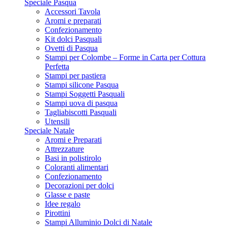
Speciale Pasqua
Accessori Tavola
Aromi e preparati
Confezionamento
Kit dolci Pasquali
Ovetti di Pasqua
Stampi per Colombe – Forme in Carta per Cottura
Perfetta
Stampi per pastiera
Stampi silicone Pasqua
Stampi Soggetti Pasquali
Stampi uova di pasqua
Tagliabiscotti Pasquali
Utensili
Speciale Natale
Aromi e Preparati
Attrezzature
Basi in polistirolo
Coloranti alimentari
Confezionamento
Decorazioni per dolci
Glasse e paste
Idee regalo
Pirottini
Stampi Alluminio Dolci di Natale