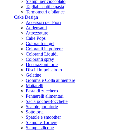
Stampi per cioccolato
Tagliabiscotti e pasta
Termometri e bilance
Cake Design
Accessori per Fiori
Addensanti
Attrezzature
Cake Pops
Coloranti in gel
Coloranti in polvere
Coloranti Liquidi
Coloranti spray
Decorazioni torte
Dischi in polistirolo
Gelatine
Gomma e Colla alimentare
Mattarelli
Pasta di zucchero
Pennarelli alimentari
Sac a poche/Bocchette
Scatole portatorte
Sottotorta
Spatole e smoother
Stampi e Tortiere
Stampi silicone