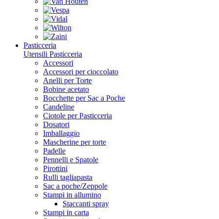
Pasticceria
Utensili Pasticceria
Accessori
Accessori per cioccolato
Anelli per Torte
Bobine acetato
Bocchette per Sac a Poche
Candeline
Ciotole per Pasticceria
Dosatori
Imballaggio
Mascherine per torte
Padelle
Pennelli e Spatole
Pirottini
Rulli tagliapasta
Sac a poche/Zeppole
Stampi in allumino
Staccanti spray
Stampi in carta