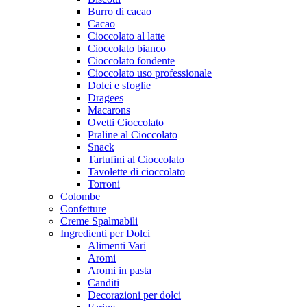
Burro di cacao
Cacao
Cioccolato al latte
Cioccolato bianco
Cioccolato fondente
Cioccolato uso professionale
Dolci e sfoglie
Dragees
Macarons
Ovetti Cioccolato
Praline al Cioccolato
Snack
Tartufini al Cioccolato
Tavolette di cioccolato
Torroni
Colombe
Confetture
Creme Spalmabili
Ingredienti per Dolci
Alimenti Vari
Aromi
Aromi in pasta
Canditi
Decorazioni per dolci