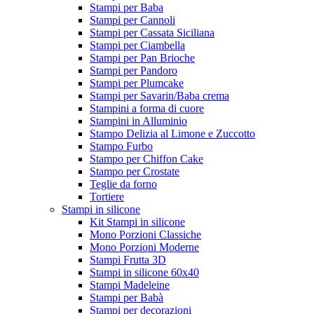
Stampi per Baba
Stampi per Cannoli
Stampi per Cassata Siciliana
Stampi per Ciambella
Stampi per Pan Brioche
Stampi per Pandoro
Stampi per Plumcake
Stampi per Savarin/Baba crema
Stampini a forma di cuore
Stampini in Alluminio
Stampo Delizia al Limone e Zuccotto
Stampo Furbo
Stampo per Chiffon Cake
Stampo per Crostate
Teglie da forno
Tortiere
Stampi in silicone
Kit Stampi in silicone
Mono Porzioni Classiche
Mono Porzioni Moderne
Stampi Frutta 3D
Stampi in silicone 60x40
Stampi Madeleine
Stampi per Babà
Stampi per decorazioni