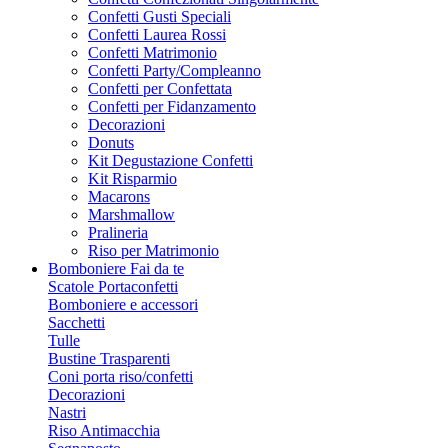
Confetti Gusti Speciali
Confetti Laurea Rossi
Confetti Matrimonio
Confetti Party/Compleanno
Confetti per Confettata
Confetti per Fidanzamento
Decorazioni
Donuts
Kit Degustazione Confetti
Kit Risparmio
Macarons
Marshmallow
Pralineria
Riso per Matrimonio
Bomboniere Fai da te
Scatole Portaconfetti
Bomboniere e accessori
Sacchetti
Tulle
Bustine Trasparenti
Coni porta riso/confetti
Decorazioni
Nastri
Riso Antimacchia