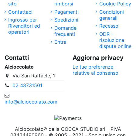
sito
rimborsi
Cookie Policy
Contattaci
Pagamenti
Condizioni
generali
Ingrosso per
Spedizioni
Rivenditori ed
Recesso
Domande
operatori
frequenti
ODR -
risoluzione
Entra
dispute online
Contatti
Aggiorna privacy
Alcioccolato
Le tue preferenze
relative al consenso
Via San Raffaele, 1
02 48731501
info@alcioccolato.com
Alcioccolato® della COCOA STUDIO srl - PIVA
08434490960 - © 2005 - 2021 - Socio unico con