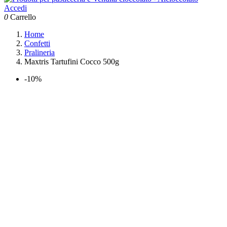
Accedi
0
Carrello
Home
Confetti
Pralineria
Maxtris Tartufini Cocco 500g
-10%