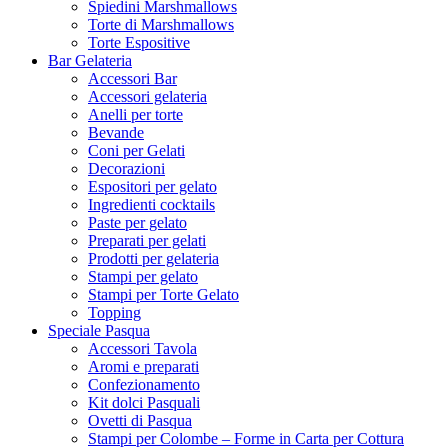
Spiedini Marshmallows
Torte di Marshmallows
Torte Espositive
Bar Gelateria
Accessori Bar
Accessori gelateria
Anelli per torte
Bevande
Coni per Gelati
Decorazioni
Espositori per gelato
Ingredienti cocktails
Paste per gelato
Preparati per gelati
Prodotti per gelateria
Stampi per gelato
Stampi per Torte Gelato
Topping
Speciale Pasqua
Accessori Tavola
Aromi e preparati
Confezionamento
Kit dolci Pasquali
Ovetti di Pasqua
Stampi per Colombe – Forme in Carta per Cottura