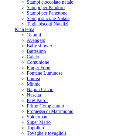
Stampi cioccolato natale
Stampi per Pandoro
Stampi per Panettone
Stampi silicone Natale
Tagliabiscotti Natalizi
Kit a tema
18 anni
Avengers
Baby shower
Battesimo
Calcio
Comunione
Finger Food
Fontane Luminose
Laurea
Minnie
Napoli Calcio
Nascita
Paw Patrol
Primo Compleanno
Promessa di Matrimonio
Spiderman
Super Mario
Topolino
Tovaglie e tovaglioli