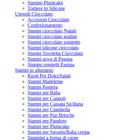
Stampo Plumcake
Tortiere in Silicone
Utensili Cioccolato
Accessori Cioccolato
Confezionamento
Stampi cioccolato Natale
Stampi cioccolato praline
Stampi cioccolato soggetto
Stampi silicone cioccolato
Stampi Tavoletta Cioccolato
Stampi uova di Pasqua
Stampo soggetti Pasqua
Stampi in alluminio
Ruoti Per Dolci/Salati
Stampi Madeleine
Stampi Pastiera
Stampi per Baba
Stampi per Cannoli
Stampi per Cassata Siciliana
Stampi per Ciambella
Stampi per Pan Brioche
Stampi per Pandoro
Stampi per Plumcake
Stampi per Savarin/Baba crema
Stampini a forma di cuore