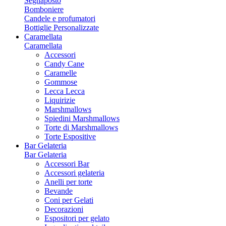
Segnaposto
Bomboniere
Candele e profumatori
Bottiglie Personalizzate
Caramellata
Caramellata
Accessori
Candy Cane
Caramelle
Gommose
Lecca Lecca
Liquirizie
Marshmallows
Spiedini Marshmallows
Torte di Marshmallows
Torte Espositive
Bar Gelateria
Bar Gelateria
Accessori Bar
Accessori gelateria
Anelli per torte
Bevande
Coni per Gelati
Decorazioni
Espositori per gelato