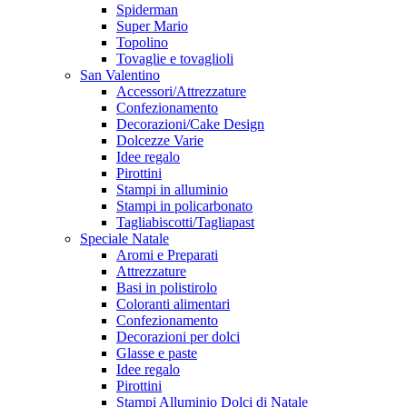
Spiderman
Super Mario
Topolino
Tovaglie e tovaglioli
San Valentino
Accessori/Attrezzature
Confezionamento
Decorazioni/Cake Design
Dolcezze Varie
Idee regalo
Pirottini
Stampi in alluminio
Stampi in policarbonato
Tagliabiscotti/Tagliapast
Speciale Natale
Aromi e Preparati
Attrezzature
Basi in polistirolo
Coloranti alimentari
Confezionamento
Decorazioni per dolci
Glasse e paste
Idee regalo
Pirottini
Stampi Alluminio Dolci di Natale