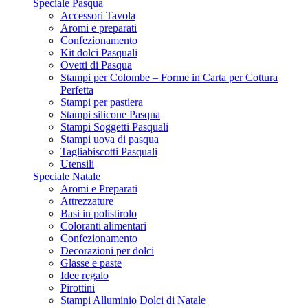
Speciale Pasqua
Accessori Tavola
Aromi e preparati
Confezionamento
Kit dolci Pasquali
Ovetti di Pasqua
Stampi per Colombe – Forme in Carta per Cottura
Perfetta
Stampi per pastiera
Stampi silicone Pasqua
Stampi Soggetti Pasquali
Stampi uova di pasqua
Tagliabiscotti Pasquali
Utensili
Speciale Natale
Aromi e Preparati
Attrezzature
Basi in polistirolo
Coloranti alimentari
Confezionamento
Decorazioni per dolci
Glasse e paste
Idee regalo
Pirottini
Stampi Alluminio Dolci di Natale