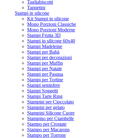
Tagliabiscotti
Tappetini
Stampi in silicone
Kit Stampi in silicone
Mono Porzioni Classiche
Mono Porzioni Moderne
Stampi Frutta 3D
Stampi in silicone 60x40
Stampi Madeleine
Stampi per Babà
Stampi per decorazioni
Stampi per Muffin
Stampi per Natale
Stampi per Pasqua
Stampi per Tortine
Stampi semisfere
Stampi Soggetti
Stampi Tarte Ring
Stampini per Cioccolato
Stampini per gelato
Stampini Silicone Cuore
Stampino per Ciambelle
Stampo per Crostate
Stampo per Macarons
Stampo per Torrone