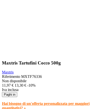
Maxtris Tartufini Cocco 500g
Maxtris
Riferimento
MXTF76336
Non disponibile
11,97 €
13,30 €
-10%
Iva inclusa
Paghi in
Hai bisogno di un'offerta personalizzata per maggiori
quantitativi? »