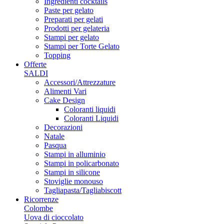
Ingredienti cocktails
Paste per gelato
Preparati per gelati
Prodotti per gelateria
Stampi per gelato
Stampi per Torte Gelato
Topping
Offerte
SALDI
Accessori/Attrezzature
Alimenti Vari
Cake Design
Coloranti liquidi
Coloranti Liquidi
Decorazioni
Natale
Pasqua
Stampi in alluminio
Stampi in policarbonato
Stampi in silicone
Stoviglie monouso
Tagliapasta/Tagliabiscott
Ricorrenze
Colombe
Uova di cioccolato