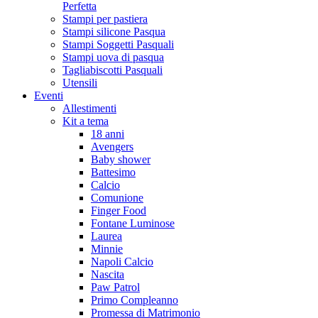
Perfetta
Stampi per pastiera
Stampi silicone Pasqua
Stampi Soggetti Pasquali
Stampi uova di pasqua
Tagliabiscotti Pasquali
Utensili
Eventi
Allestimenti
Kit a tema
18 anni
Avengers
Baby shower
Battesimo
Calcio
Comunione
Finger Food
Fontane Luminose
Laurea
Minnie
Napoli Calcio
Nascita
Paw Patrol
Primo Compleanno
Promessa di Matrimonio