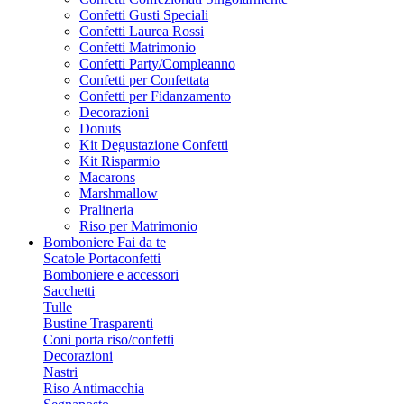
Confetti Gusti Speciali
Confetti Laurea Rossi
Confetti Matrimonio
Confetti Party/Compleanno
Confetti per Confettata
Confetti per Fidanzamento
Decorazioni
Donuts
Kit Degustazione Confetti
Kit Risparmio
Macarons
Marshmallow
Pralineria
Riso per Matrimonio
Bomboniere Fai da te
Scatole Portaconfetti
Bomboniere e accessori
Sacchetti
Tulle
Bustine Trasparenti
Coni porta riso/confetti
Decorazioni
Nastri
Riso Antimacchia