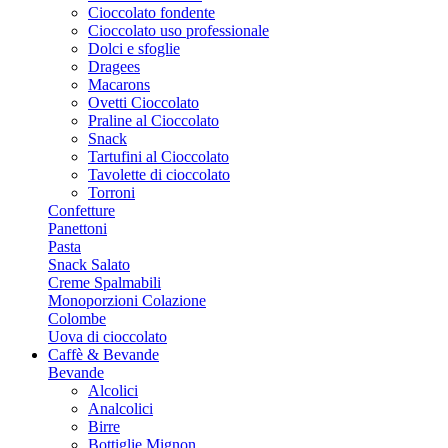
Cioccolato fondente
Cioccolato uso professionale
Dolci e sfoglie
Dragees
Macarons
Ovetti Cioccolato
Praline al Cioccolato
Snack
Tartufini al Cioccolato
Tavolette di cioccolato
Torroni
Confetture
Panettoni
Pasta
Snack Salato
Creme Spalmabili
Monoporzioni Colazione
Colombe
Uova di cioccolato
Caffè & Bevande
Bevande
Alcolici
Analcolici
Birre
Bottiglie Mignon