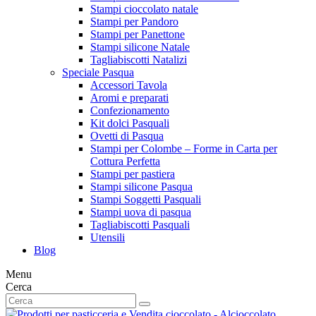
Stampi cioccolato natale
Stampi per Pandoro
Stampi per Panettone
Stampi silicone Natale
Tagliabiscotti Natalizi
Speciale Pasqua
Accessori Tavola
Aromi e preparati
Confezionamento
Kit dolci Pasquali
Ovetti di Pasqua
Stampi per Colombe – Forme in Carta per
Cottura Perfetta
Stampi per pastiera
Stampi silicone Pasqua
Stampi Soggetti Pasquali
Stampi uova di pasqua
Tagliabiscotti Pasquali
Utensili
Blog
Menu
Cerca