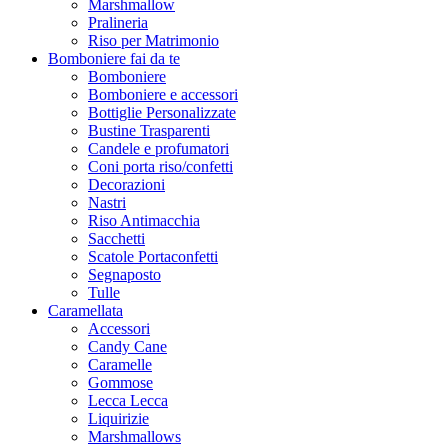
Marshmallow
Pralineria
Riso per Matrimonio
Bomboniere fai da te
Bomboniere
Bomboniere e accessori
Bottiglie Personalizzate
Bustine Trasparenti
Candele e profumatori
Coni porta riso/confetti
Decorazioni
Nastri
Riso Antimacchia
Sacchetti
Scatole Portaconfetti
Segnaposto
Tulle
Caramellata
Accessori
Candy Cane
Caramelle
Gommose
Lecca Lecca
Liquirizie
Marshmallows