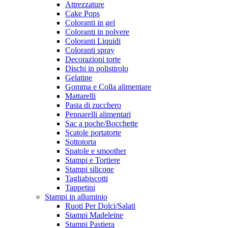
Attrezzature
Cake Pops
Coloranti in gel
Coloranti in polvere
Coloranti Liquidi
Coloranti spray
Decorazioni torte
Dischi in polistirolo
Gelatine
Gomma e Colla alimentare
Mattarelli
Pasta di zucchero
Pennarelli alimentari
Sac a poche/Bocchette
Scatole portatorte
Sottotorta
Spatole e smoother
Stampi e Tortiere
Stampi silicone
Tagliabiscotti
Tappetini
Stampi in alluminio
Ruoti Per Dolci/Salati
Stampi Madeleine
Stampi Pastiera