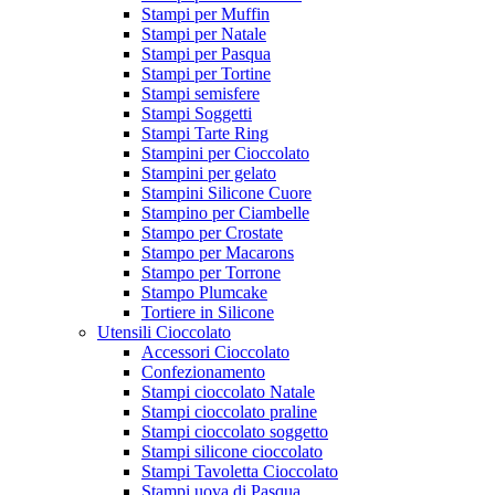
Stampi per Muffin
Stampi per Natale
Stampi per Pasqua
Stampi per Tortine
Stampi semisfere
Stampi Soggetti
Stampi Tarte Ring
Stampini per Cioccolato
Stampini per gelato
Stampini Silicone Cuore
Stampino per Ciambelle
Stampo per Crostate
Stampo per Macarons
Stampo per Torrone
Stampo Plumcake
Tortiere in Silicone
Utensili Cioccolato
Accessori Cioccolato
Confezionamento
Stampi cioccolato Natale
Stampi cioccolato praline
Stampi cioccolato soggetto
Stampi silicone cioccolato
Stampi Tavoletta Cioccolato
Stampi uova di Pasqua