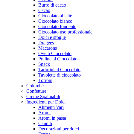
Burro di cacao
Cacao
Cioccolato al latte
Cioccolato bianco
Cioccolato fondente
Cioccolato uso professionale
Dolci e sfoglie
Dragees
Macarons
Ovetti Cioccolato
Praline al Cioccolato
Snack
Tartufini al Cioccolato
Tavolette di cioccolato
Torroni
Colombe
Confetture
Creme Spalmabili
Ingredienti per Dolci
Alimenti Vari
Aromi
Aromi in pasta
Canditi
Decorazioni per dolci