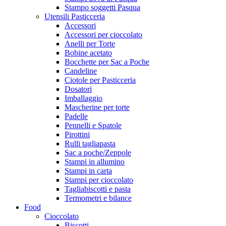
Stampo soggetti Pasqua
Utensili Pasticceria
Accessori
Accessori per cioccolato
Anelli per Torte
Bobine acetato
Bocchette per Sac a Poche
Candeline
Ciotole per Pasticceria
Dosatori
Imballaggio
Mascherine per torte
Padelle
Pennelli e Spatole
Pirottini
Rulli tagliapasta
Sac a poche/Zeppole
Stampi in allumino
Stampi in carta
Stampi per cioccolato
Tagliabiscotti e pasta
Termometri e bilance
Food
Cioccolato
Biscotti