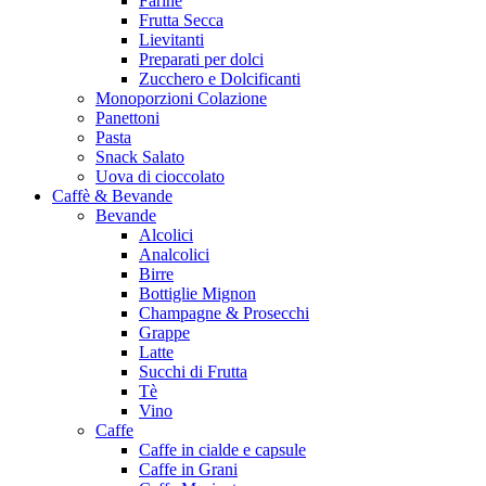
Farine
Frutta Secca
Lievitanti
Preparati per dolci
Zucchero e Dolcificanti
Monoporzioni Colazione
Panettoni
Pasta
Snack Salato
Uova di cioccolato
Caffè & Bevande
Bevande
Alcolici
Analcolici
Birre
Bottiglie Mignon
Champagne & Prosecchi
Grappe
Latte
Succhi di Frutta
Tè
Vino
Caffe
Caffe in cialde e capsule
Caffe in Grani