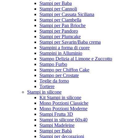
Stampi per Baba
Stampi per Cannoli
Stampi per Cassata Siciliana
Stampi per Ciambella
Stampi per Pan Brioche
Stampi per Pandoro
Stampi per Plumcake
Stampi per Savarin/Baba crema
Stampini a forma di cuore
Stampini in Alluminio
Stampo Delizia al Limone e Zuccotto
Stampo Furbo
Stampo per Chiffon Cake
Stampo per Crostate
Teglie da forno
Tortiere
Stampi in silicone
Kit Stampi in silicone
Mono Porzioni Classiche
Mono Porzioni Moderne
Stampi Frutta 3D
Stampi in silicone 60x40
Stampi Madeleine
Stampi per Babà
Stampi per decorazioni