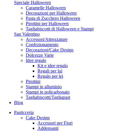
Speciale Halloween
Caramelle Halloween
Decorazioni per Halloween
Pasta di Zucchero Halloween
Pirottini per Halloween
Tagliabiscotti di Halloween e Stampi
San Valentino
Accessori/Attrezzature
Confezionamento
Decorazioni/Cake Design
Dolcezze Varie
Idee regalo
Kit e idee regalo
Regali per lui
Regalo per lei
Pirottini
Stampi in alluminio
Stampi in policarbonato
Tagliabiscotti/Tagliapast
Blog
Pasticceria
Cake Design
Accessori per Fiori
Addensanti