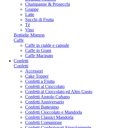
Champagne & Prosecchi
Grappe
Latte
Succhi di Frutta
Tè
Vino
Bottiglie Mignon
Caffe
Caffe in cialde e capsule
Caffe in Grani
Caffe Macinato
Confetti
Confetti
Accessori
Cake Topper
Confetti a Frutta
Confetti al Cioccolato
Confetti al Cioccolato ed Altro Gusto
Confetti Angolo Cubano
Confetti Anniversario
Confetti Battesimo
Confetti Cioccolato e Mandorla
Confetti Classici Mandorla
Confetti Comunione
Confetti Confezionati Singolarmente