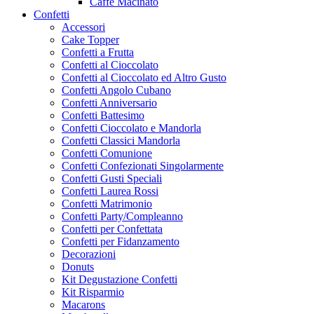
Caffe Macinato
Confetti
Accessori
Cake Topper
Confetti a Frutta
Confetti al Cioccolato
Confetti al Cioccolato ed Altro Gusto
Confetti Angolo Cubano
Confetti Anniversario
Confetti Battesimo
Confetti Cioccolato e Mandorla
Confetti Classici Mandorla
Confetti Comunione
Confetti Confezionati Singolarmente
Confetti Gusti Speciali
Confetti Laurea Rossi
Confetti Matrimonio
Confetti Party/Compleanno
Confetti per Confettata
Confetti per Fidanzamento
Decorazioni
Donuts
Kit Degustazione Confetti
Kit Risparmio
Macarons