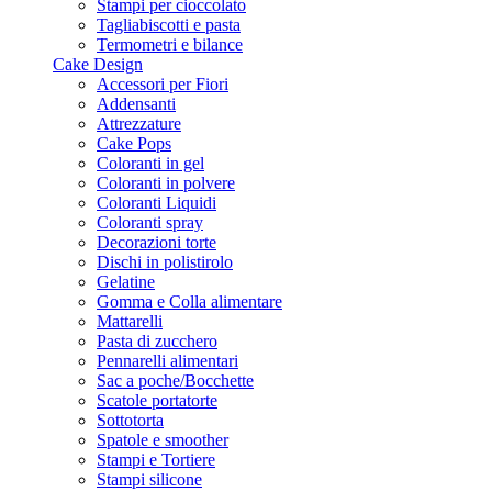
Stampi per cioccolato
Tagliabiscotti e pasta
Termometri e bilance
Cake Design
Accessori per Fiori
Addensanti
Attrezzature
Cake Pops
Coloranti in gel
Coloranti in polvere
Coloranti Liquidi
Coloranti spray
Decorazioni torte
Dischi in polistirolo
Gelatine
Gomma e Colla alimentare
Mattarelli
Pasta di zucchero
Pennarelli alimentari
Sac a poche/Bocchette
Scatole portatorte
Sottotorta
Spatole e smoother
Stampi e Tortiere
Stampi silicone