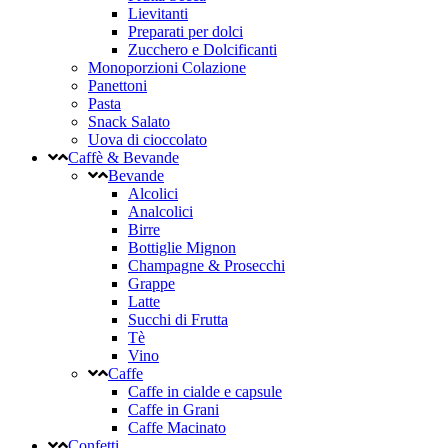
Lievitanti
Preparati per dolci
Zucchero e Dolcificanti
Monoporzioni Colazione
Panettoni
Pasta
Snack Salato
Uova di cioccolato
Caffè & Bevande
Bevande
Alcolici
Analcolici
Birre
Bottiglie Mignon
Champagne & Prosecchi
Grappe
Latte
Succhi di Frutta
Tè
Vino
Caffe
Caffe in cialde e capsule
Caffe in Grani
Caffe Macinato
Confetti