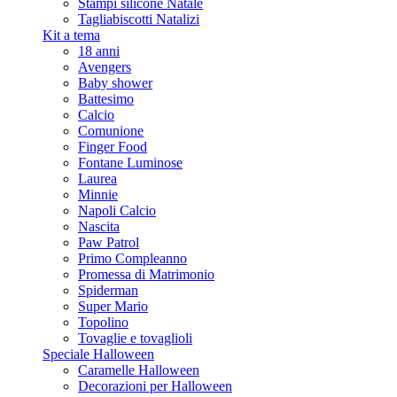
Stampi silicone Natale
Tagliabiscotti Natalizi
Kit a tema
18 anni
Avengers
Baby shower
Battesimo
Calcio
Comunione
Finger Food
Fontane Luminose
Laurea
Minnie
Napoli Calcio
Nascita
Paw Patrol
Primo Compleanno
Promessa di Matrimonio
Spiderman
Super Mario
Topolino
Tovaglie e tovaglioli
Speciale Halloween
Caramelle Halloween
Decorazioni per Halloween