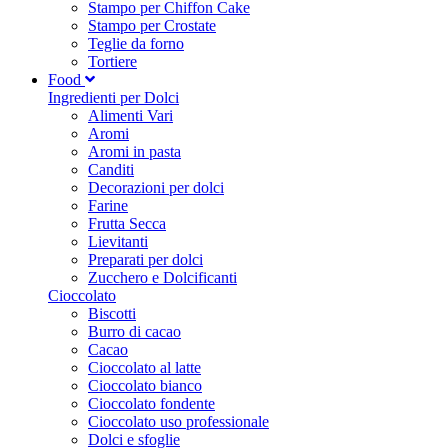
Stampo per Chiffon Cake
Stampo per Crostate
Teglie da forno
Tortiere
Food
Ingredienti per Dolci
Alimenti Vari
Aromi
Aromi in pasta
Canditi
Decorazioni per dolci
Farine
Frutta Secca
Lievitanti
Preparati per dolci
Zucchero e Dolcificanti
Cioccolato
Biscotti
Burro di cacao
Cacao
Cioccolato al latte
Cioccolato bianco
Cioccolato fondente
Cioccolato uso professionale
Dolci e sfoglie