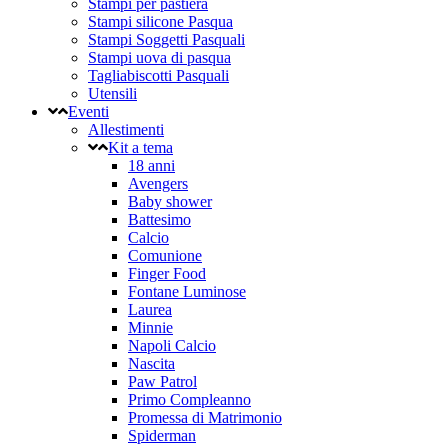
Stampi per pastiera
Stampi silicone Pasqua
Stampi Soggetti Pasquali
Stampi uova di pasqua
Tagliabiscotti Pasquali
Utensili
Eventi
Allestimenti
Kit a tema
18 anni
Avengers
Baby shower
Battesimo
Calcio
Comunione
Finger Food
Fontane Luminose
Laurea
Minnie
Napoli Calcio
Nascita
Paw Patrol
Primo Compleanno
Promessa di Matrimonio
Spiderman