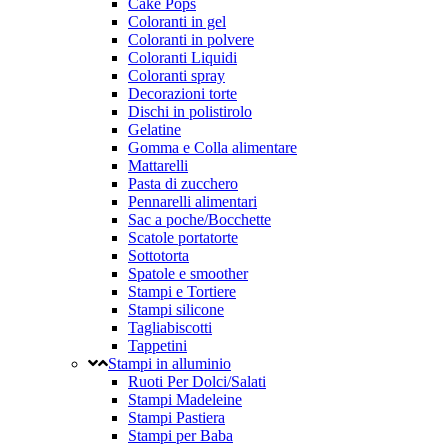
Cake Pops
Coloranti in gel
Coloranti in polvere
Coloranti Liquidi
Coloranti spray
Decorazioni torte
Dischi in polistirolo
Gelatine
Gomma e Colla alimentare
Mattarelli
Pasta di zucchero
Pennarelli alimentari
Sac a poche/Bocchette
Scatole portatorte
Sottotorta
Spatole e smoother
Stampi e Tortiere
Stampi silicone
Tagliabiscotti
Tappetini
Stampi in alluminio
Ruoti Per Dolci/Salati
Stampi Madeleine
Stampi Pastiera
Stampi per Baba