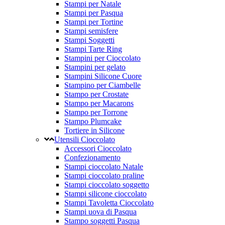
Stampi per Natale
Stampi per Pasqua
Stampi per Tortine
Stampi semisfere
Stampi Soggetti
Stampi Tarte Ring
Stampini per Cioccolato
Stampini per gelato
Stampini Silicone Cuore
Stampino per Ciambelle
Stampo per Crostate
Stampo per Macarons
Stampo per Torrone
Stampo Plumcake
Tortiere in Silicone
Utensili Cioccolato
Accessori Cioccolato
Confezionamento
Stampi cioccolato Natale
Stampi cioccolato praline
Stampi cioccolato soggetto
Stampi silicone cioccolato
Stampi Tavoletta Cioccolato
Stampi uova di Pasqua
Stampo soggetti Pasqua