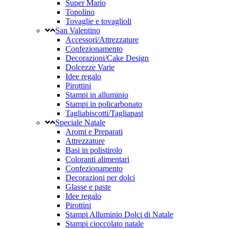
Super Mario
Topolino
Tovaglie e tovaglioli
San Valentino
Accessori/Attrezzature
Confezionamento
Decorazioni/Cake Design
Dolcezze Varie
Idee regalo
Pirottini
Stampi in alluminio
Stampi in policarbonato
Tagliabiscotti/Tagliapast
Speciale Natale
Aromi e Preparati
Attrezzature
Basi in polistirolo
Coloranti alimentari
Confezionamento
Decorazioni per dolci
Glasse e paste
Idee regalo
Pirottini
Stampi Alluminio Dolci di Natale
Stampi cioccolato natale