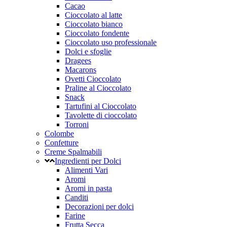
Cacao
Cioccolato al latte
Cioccolato bianco
Cioccolato fondente
Cioccolato uso professionale
Dolci e sfoglie
Dragees
Macarons
Ovetti Cioccolato
Praline al Cioccolato
Snack
Tartufini al Cioccolato
Tavolette di cioccolato
Torroni
Colombe
Confetture
Creme Spalmabili
Ingredienti per Dolci
Alimenti Vari
Aromi
Aromi in pasta
Canditi
Decorazioni per dolci
Farine
Frutta Secca