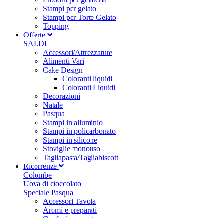
Stampi per gelato
Stampi per Torte Gelato
Topping
Offerte
SALDI
Accessori/Attrezzature
Alimenti Vari
Cake Design
Coloranti liquidi
Coloranti Liquidi
Decorazioni
Natale
Pasqua
Stampi in alluminio
Stampi in policarbonato
Stampi in silicone
Stoviglie monouso
Tagliapasta/Tagliabiscott
Ricorrenze
Colombe
Uova di cioccolato
Speciale Pasqua
Accessori Tavola
Aromi e preparati