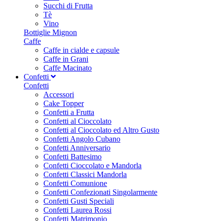
Succhi di Frutta
Tè
Vino
Bottiglie Mignon
Caffe
Caffe in cialde e capsule
Caffe in Grani
Caffe Macinato
Confetti
Confetti
Accessori
Cake Topper
Confetti a Frutta
Confetti al Cioccolato
Confetti al Cioccolato ed Altro Gusto
Confetti Angolo Cubano
Confetti Anniversario
Confetti Battesimo
Confetti Cioccolato e Mandorla
Confetti Classici Mandorla
Confetti Comunione
Confetti Confezionati Singolarmente
Confetti Gusti Speciali
Confetti Laurea Rossi
Confetti Matrimonio