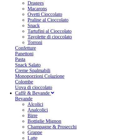
Dragees
Macarons
Ovetti Cioccolato
Praline al Cioccolato
Snack
Tartufini al Cioccolato
Tavolette di cioccolato
Torroni
Confetture
Panettoni
Pasta
Snack Salato
Creme Spalmabili
Monoporzioni Colazione
Colombe
Uova di cioccolato
Caffè & Bevande
Bevande
Alcolici
Analcolici
Birre
Bottiglie Mignon
Champagne & Prosecchi
Grappe
Latte