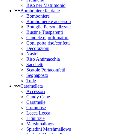
Riso per Matrimonio
Bomboniere fai da te
Bomboniere
Bomboniere e accessori
Bottiglie Personalizzate
Bustine Trasparenti
Candele e profumatori
Coni porta riso/confetti
Decorazioni
Nastri
Riso Antimacchia
Sacchetti
Scatole Portaconfetti
Segnaposto
Tulle
Caramellata
Accessori
Candy Cane
Caramelle
Gommose
Lecca Lecca
Liquirizie
Marshmallows
Spiedini Marshmallows