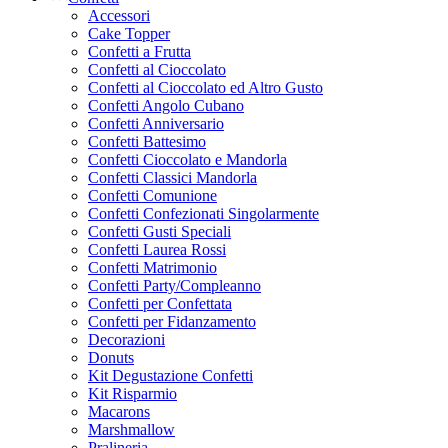
Accessori
Cake Topper
Confetti a Frutta
Confetti al Cioccolato
Confetti al Cioccolato ed Altro Gusto
Confetti Angolo Cubano
Confetti Anniversario
Confetti Battesimo
Confetti Cioccolato e Mandorla
Confetti Classici Mandorla
Confetti Comunione
Confetti Confezionati Singolarmente
Confetti Gusti Speciali
Confetti Laurea Rossi
Confetti Matrimonio
Confetti Party/Compleanno
Confetti per Confettata
Confetti per Fidanzamento
Decorazioni
Donuts
Kit Degustazione Confetti
Kit Risparmio
Macarons
Marshmallow
Pralineria