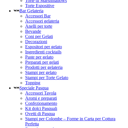
Torte di Marshmallows
Torte Espositive
Bar Gelateria
Accessori Bar
Accessori gelateria
Anelli per torte
Bevande
Coni per Gelati
Decorazioni
Espositori per gelato
Ingredienti cocktails
Paste per gelato
Preparati per gelati
Prodotti per gelateria
Stampi per gelato
Stampi per Torte Gelato
Topping
Speciale Pasqua
Accessori Tavola
Aromi e preparati
Confezionamento
Kit dolci Pasquali
Ovetti di Pasqua
Stampi per Colombe – Forme in Carta per Cottura
Perfetta