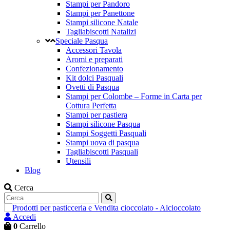
Stampi per Pandoro
Stampi per Panettone
Stampi silicone Natale
Tagliabiscotti Natalizi
Speciale Pasqua
Accessori Tavola
Aromi e preparati
Confezionamento
Kit dolci Pasquali
Ovetti di Pasqua
Stampi per Colombe – Forme in Carta per
Cottura Perfetta
Stampi per pastiera
Stampi silicone Pasqua
Stampi Soggetti Pasquali
Stampi uova di pasqua
Tagliabiscotti Pasquali
Utensili
Blog
Cerca
Accedi
0
Carrello