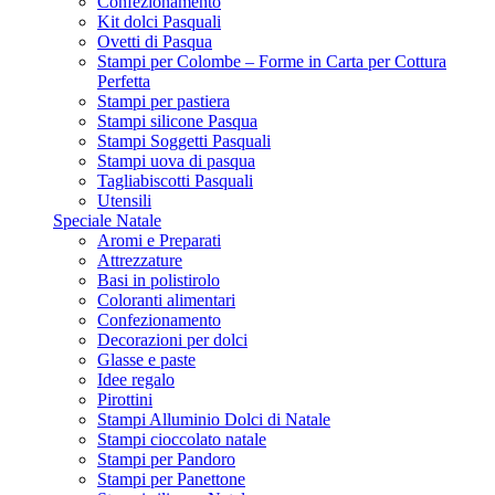
Confezionamento
Kit dolci Pasquali
Ovetti di Pasqua
Stampi per Colombe – Forme in Carta per Cottura
Perfetta
Stampi per pastiera
Stampi silicone Pasqua
Stampi Soggetti Pasquali
Stampi uova di pasqua
Tagliabiscotti Pasquali
Utensili
Speciale Natale
Aromi e Preparati
Attrezzature
Basi in polistirolo
Coloranti alimentari
Confezionamento
Decorazioni per dolci
Glasse e paste
Idee regalo
Pirottini
Stampi Alluminio Dolci di Natale
Stampi cioccolato natale
Stampi per Pandoro
Stampi per Panettone