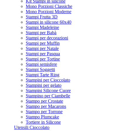
Kit Stampi in silicone
Mono Porzioni Classiche
Mono Porzioni Moderne
Stampi Frutta 3D
Stampi in silicone 60x40
Stampi Madeleine
Stampi per Babà
Stampi per decorazioni
Stampi per Muffin
Stampi per Natale
Stampi per Pasqua
Stampi per Tortine
Stampi semisfere
Stampi Soggetti
Stampi Tarte Ring
Stampini per Cioccolato
Stampini per gelato
Stampini Silicone Cuore
Stampino per Ciambelle
Stampo per Crostate
Stampo per Macarons
Stampo per Torrone
Stampo Plumcake
Tortiere in Silicone
Utensili Cioccolato