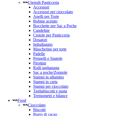
Utensili Pasticceria
Accessori
Accessori per cioccolato
Anelli per Torte
Bobine acetato
Bocchette per Sac a Poche
Candeline
Ciotole per Pasticceria
Dosatori
Imballaggio
Mascherine per torte
Padelle
Pennelli e Spatole
Pirottini
Rulli tagliapasta
Sac a poche/Zeppole
Stampi in allumino
Stampi in carta
Stampi per cioccolato
Tagliabiscotti e pasta
Termometri e bilance
Food
Cioccolato
Biscotti
Burro di cacao