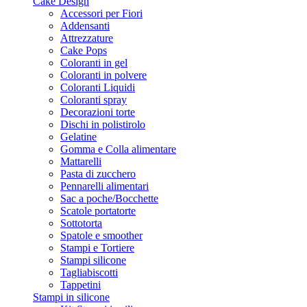
Cake Design
Accessori per Fiori
Addensanti
Attrezzature
Cake Pops
Coloranti in gel
Coloranti in polvere
Coloranti Liquidi
Coloranti spray
Decorazioni torte
Dischi in polistirolo
Gelatine
Gomma e Colla alimentare
Mattarelli
Pasta di zucchero
Pennarelli alimentari
Sac a poche/Bocchette
Scatole portatorte
Sottotorta
Spatole e smoother
Stampi e Tortiere
Stampi silicone
Tagliabiscotti
Tappetini
Stampi in silicone