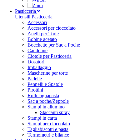
Pasticceria
Utensili Pasticceria
Accessori
Accessori per cioccolato
Anelli per Torte
Bobine acetato
Bocchette per Sac a Poche
Candeline
Ciotole per Pasticceria
Dosatori
Imballaggio
Mascherine per torte
Padelle
Pennelli e Spatole
Pirottini
Rulli tagliapasta
Sac a poche/Zeppole
Stampi in allumino
Staccanti spray
Stampi in carta
Stampi per cioccolato
Tagliabiscotti e pasta
Termometri e bilance