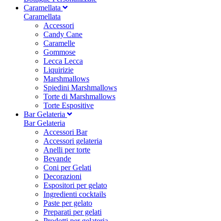
Caramellata
Caramellata
Accessori
Candy Cane
Caramelle
Gommose
Lecca Lecca
Liquirizie
Marshmallows
Spiedini Marshmallows
Torte di Marshmallows
Torte Espositive
Bar Gelateria
Bar Gelateria
Accessori Bar
Accessori gelateria
Anelli per torte
Bevande
Coni per Gelati
Decorazioni
Espositori per gelato
Ingredienti cocktails
Paste per gelato
Preparati per gelati
Prodotti per gelateria