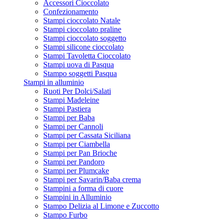
Accessori Cioccolato
Confezionamento
Stampi cioccolato Natale
Stampi cioccolato praline
Stampi cioccolato soggetto
Stampi silicone cioccolato
Stampi Tavoletta Cioccolato
Stampi uova di Pasqua
Stampo soggetti Pasqua
Stampi in alluminio
Ruoti Per Dolci/Salati
Stampi Madeleine
Stampi Pastiera
Stampi per Baba
Stampi per Cannoli
Stampi per Cassata Siciliana
Stampi per Ciambella
Stampi per Pan Brioche
Stampi per Pandoro
Stampi per Plumcake
Stampi per Savarin/Baba crema
Stampini a forma di cuore
Stampini in Alluminio
Stampo Delizia al Limone e Zuccotto
Stampo Furbo