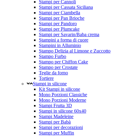
Stampi per Cannoli
Stampi per Cassata Siciliana
Stampi per Ciambella
Stampi per Pan Brioche
Stampi per Pandoro
Stampi per Plumcake
Stampi per Savarin/Baba crema
Stampini a forma di cuore
Stampini in Alluminio
Stampo Delizia al Limone e Zuccotto
Stampo Furbo
Stampo per Chiffon Cake
Stampo per Crostate
Teglie da forno
Tortiere
Stampi in silicone
Kit Stampi in silicone
Mono Porzioni Classiche
Mono Porzioni Moderne
Stampi Frutta 3D
Stampi in silicone 60x40
Stampi Madeleine
Stampi per Babà
Stampi per decorazioni
Stampi per Muffin