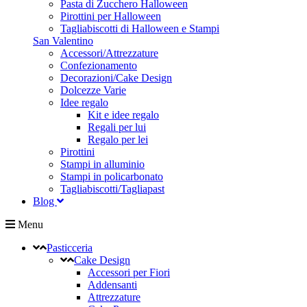
Pasta di Zucchero Halloween
Pirottini per Halloween
Tagliabiscotti di Halloween e Stampi
San Valentino
Accessori/Attrezzature
Confezionamento
Decorazioni/Cake Design
Dolcezze Varie
Idee regalo
Kit e idee regalo
Regali per lui
Regalo per lei
Pirottini
Stampi in alluminio
Stampi in policarbonato
Tagliabiscotti/Tagliapast
Blog
Menu
Pasticceria
Cake Design
Accessori per Fiori
Addensanti
Attrezzature