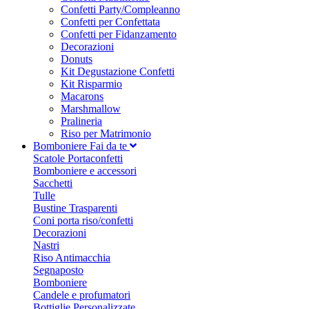
Confetti Party/Compleanno
Confetti per Confettata
Confetti per Fidanzamento
Decorazioni
Donuts
Kit Degustazione Confetti
Kit Risparmio
Macarons
Marshmallow
Pralineria
Riso per Matrimonio
Bomboniere Fai da te
Scatole Portaconfetti
Bomboniere e accessori
Sacchetti
Tulle
Bustine Trasparenti
Coni porta riso/confetti
Decorazioni
Nastri
Riso Antimacchia
Segnaposto
Bomboniere
Candele e profumatori
Bottiglie Personalizzate