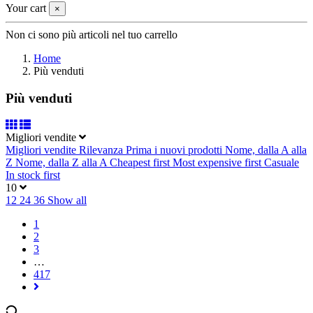
Your cart
×
Non ci sono più articoli nel tuo carrello
Home
Più venduti
Più venduti
Migliori vendite
Migliori vendite
Rilevanza
Prima i nuovi prodotti
Nome, dalla A alla
Z
Nome, dalla Z alla A
Cheapest first
Most expensive first
Casuale
In stock first
10
12
24
36
Show all
1
2
3
…
417