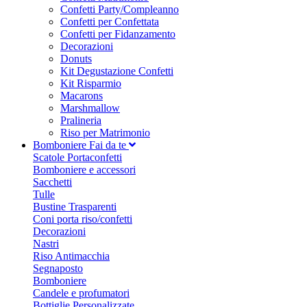
Confetti Party/Compleanno
Confetti per Confettata
Confetti per Fidanzamento
Decorazioni
Donuts
Kit Degustazione Confetti
Kit Risparmio
Macarons
Marshmallow
Pralineria
Riso per Matrimonio
Bomboniere Fai da te
Scatole Portaconfetti
Bomboniere e accessori
Sacchetti
Tulle
Bustine Trasparenti
Coni porta riso/confetti
Decorazioni
Nastri
Riso Antimacchia
Segnaposto
Bomboniere
Candele e profumatori
Bottiglie Personalizzate