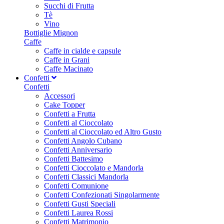
Succhi di Frutta
Tè
Vino
Bottiglie Mignon
Caffe
Caffe in cialde e capsule
Caffe in Grani
Caffe Macinato
Confetti
Confetti
Accessori
Cake Topper
Confetti a Frutta
Confetti al Cioccolato
Confetti al Cioccolato ed Altro Gusto
Confetti Angolo Cubano
Confetti Anniversario
Confetti Battesimo
Confetti Cioccolato e Mandorla
Confetti Classici Mandorla
Confetti Comunione
Confetti Confezionati Singolarmente
Confetti Gusti Speciali
Confetti Laurea Rossi
Confetti Matrimonio