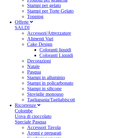
Stampi per gelato
Stampi per Torte Gelato
Topping
Offerte
SALDI
Accessori/Attrezzature
Alimenti Vari
Cake Design
Coloranti liquidi
Coloranti Liquidi
Decorazioni
Natale
Pasqua
Stampi in alluminio
Stampi in policarbonato
Stampi in silicone
Stoviglie monouso
Tagliapasta/Tagliabiscott
Ricorrenze
Colombe
Uova di cioccolato
Speciale Pasqua
Accessori Tavola
Aromi e preparati