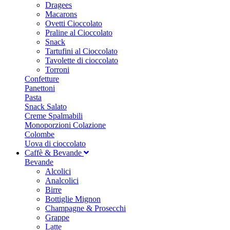
Dragees
Macarons
Ovetti Cioccolato
Praline al Cioccolato
Snack
Tartufini al Cioccolato
Tavolette di cioccolato
Torroni
Confetture
Panettoni
Pasta
Snack Salato
Creme Spalmabili
Monoporzioni Colazione
Colombe
Uova di cioccolato
Caffè & Bevande
Bevande
Alcolici
Analcolici
Birre
Bottiglie Mignon
Champagne & Prosecchi
Grappe
Latte