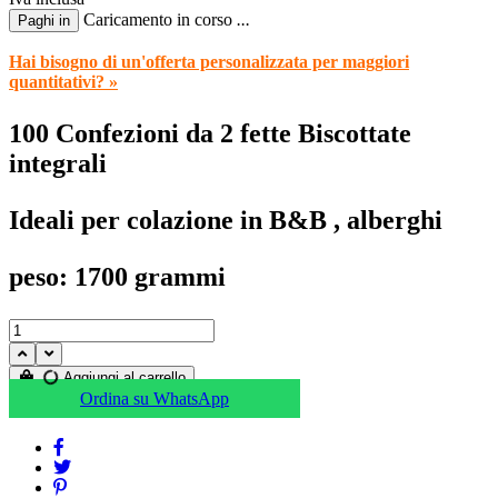
Caricamento in corso
.
.
.
Paghi in
Hai bisogno di un'offerta personalizzata per maggiori
quantitativi? »
100 Confezioni da 2 fette Biscottate
integrali
Ideali per colazione in B&B , alberghi
peso: 1700 grammi
Aggiungi al carrello
Ordina su WhatsApp