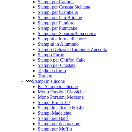
Stampi per Cannoli
Stampi per Cassata Siciliana
Stampi per Ciambella
Stampi per Pan Brioche
Stampi per Pandoro
Stampi per Plumcake
Stampi per Savarin/Baba crema
Stampini a forma di cuore
Stampini in Alluminio
Stampo Delizia al Limone e Zuccotto
Stampo Furbo
Stampo per Chiffon Cake
Stampo per Crostate
Teglie da forno
Tortiere
Stampi in silicone
Kit Stampi in silicone
Mono Porzioni Classiche
Mono Porzioni Moderne
Stampi Frutta 3D
Stampi in silicone 60x40
Stampi Madeleine
Stampi per Babà
Stampi per decorazioni
Stampi per Muffin