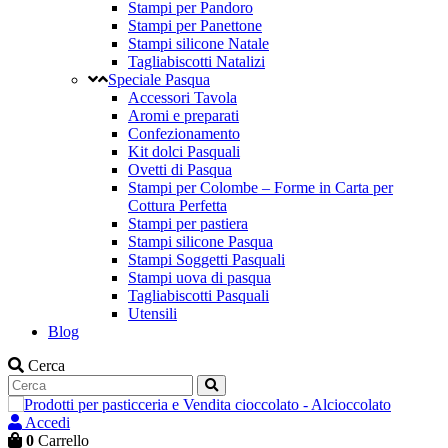
Stampi per Pandoro
Stampi per Panettone
Stampi silicone Natale
Tagliabiscotti Natalizi
Speciale Pasqua
Accessori Tavola
Aromi e preparati
Confezionamento
Kit dolci Pasquali
Ovetti di Pasqua
Stampi per Colombe – Forme in Carta per
Cottura Perfetta
Stampi per pastiera
Stampi silicone Pasqua
Stampi Soggetti Pasquali
Stampi uova di pasqua
Tagliabiscotti Pasquali
Utensili
Blog
Cerca
Accedi
0
Carrello