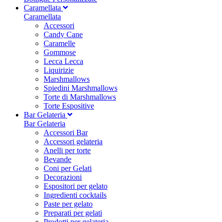
Caramellata
Caramellata
Accessori
Candy Cane
Caramelle
Gommose
Lecca Lecca
Liquirizie
Marshmallows
Spiedini Marshmallows
Torte di Marshmallows
Torte Espositive
Bar Gelateria
Bar Gelateria
Accessori Bar
Accessori gelateria
Anelli per torte
Bevande
Coni per Gelati
Decorazioni
Espositori per gelato
Ingredienti cocktails
Paste per gelato
Preparati per gelati
Prodotti per gelateria