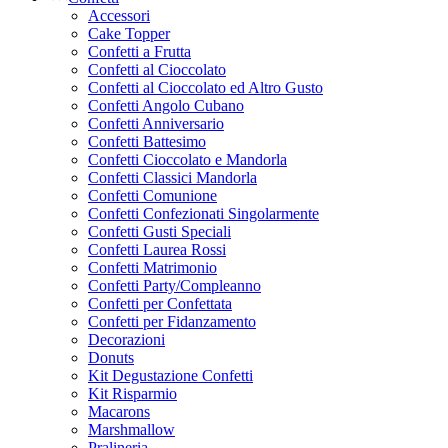
Accessori
Cake Topper
Confetti a Frutta
Confetti al Cioccolato
Confetti al Cioccolato ed Altro Gusto
Confetti Angolo Cubano
Confetti Anniversario
Confetti Battesimo
Confetti Cioccolato e Mandorla
Confetti Classici Mandorla
Confetti Comunione
Confetti Confezionati Singolarmente
Confetti Gusti Speciali
Confetti Laurea Rossi
Confetti Matrimonio
Confetti Party/Compleanno
Confetti per Confettata
Confetti per Fidanzamento
Decorazioni
Donuts
Kit Degustazione Confetti
Kit Risparmio
Macarons
Marshmallow
Pralineria