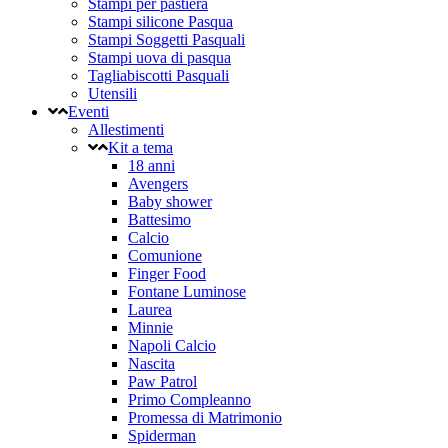
Stampi per pastiera
Stampi silicone Pasqua
Stampi Soggetti Pasquali
Stampi uova di pasqua
Tagliabiscotti Pasquali
Utensili
Eventi
Allestimenti
Kit a tema
18 anni
Avengers
Baby shower
Battesimo
Calcio
Comunione
Finger Food
Fontane Luminose
Laurea
Minnie
Napoli Calcio
Nascita
Paw Patrol
Primo Compleanno
Promessa di Matrimonio
Spiderman