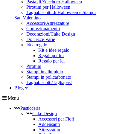
Pasta di Zucchero Halloween
Pirottini per Halloween
Tagliabiscotti di Halloween e Stampi
San Valentino
Accessori/Attrezzature
Confezionamento
Decorazioni/Cake Design
Dolcezze Varie
Idee regalo
Kit e idee regalo
Regali per lui
Regalo per lei
Pirottini
Stampi in alluminio
Stampi in policarbonato
Tagliabiscotti/Tagliapast
Blog
Menu
Pasticceria
Cake Design
Accessori per Fiori
Addensanti
Attrezzature