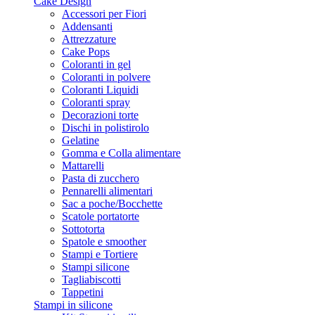
Cake Design
Accessori per Fiori
Addensanti
Attrezzature
Cake Pops
Coloranti in gel
Coloranti in polvere
Coloranti Liquidi
Coloranti spray
Decorazioni torte
Dischi in polistirolo
Gelatine
Gomma e Colla alimentare
Mattarelli
Pasta di zucchero
Pennarelli alimentari
Sac a poche/Bocchette
Scatole portatorte
Sottotorta
Spatole e smoother
Stampi e Tortiere
Stampi silicone
Tagliabiscotti
Tappetini
Stampi in silicone