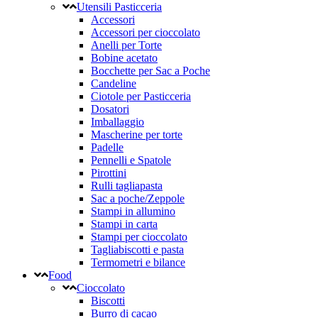
Utensili Pasticceria
Accessori
Accessori per cioccolato
Anelli per Torte
Bobine acetato
Bocchette per Sac a Poche
Candeline
Ciotole per Pasticceria
Dosatori
Imballaggio
Mascherine per torte
Padelle
Pennelli e Spatole
Pirottini
Rulli tagliapasta
Sac a poche/Zeppole
Stampi in allumino
Stampi in carta
Stampi per cioccolato
Tagliabiscotti e pasta
Termometri e bilance
Food
Cioccolato
Biscotti
Burro di cacao