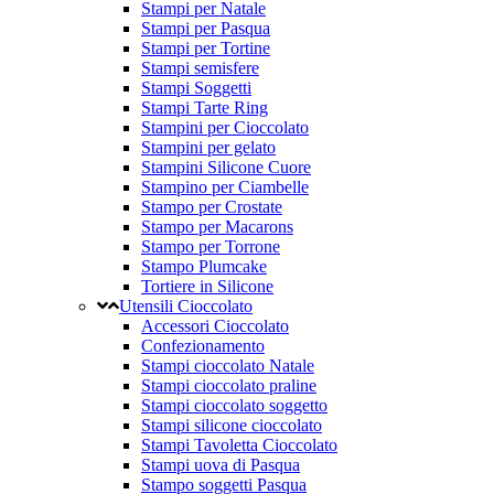
Stampi per Natale
Stampi per Pasqua
Stampi per Tortine
Stampi semisfere
Stampi Soggetti
Stampi Tarte Ring
Stampini per Cioccolato
Stampini per gelato
Stampini Silicone Cuore
Stampino per Ciambelle
Stampo per Crostate
Stampo per Macarons
Stampo per Torrone
Stampo Plumcake
Tortiere in Silicone
Utensili Cioccolato
Accessori Cioccolato
Confezionamento
Stampi cioccolato Natale
Stampi cioccolato praline
Stampi cioccolato soggetto
Stampi silicone cioccolato
Stampi Tavoletta Cioccolato
Stampi uova di Pasqua
Stampo soggetti Pasqua