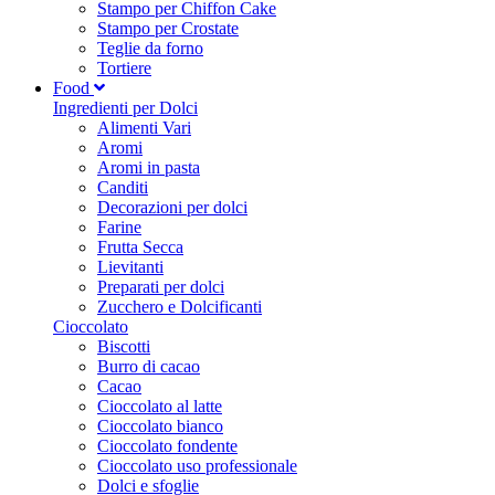
Stampo per Chiffon Cake
Stampo per Crostate
Teglie da forno
Tortiere
Food
Ingredienti per Dolci
Alimenti Vari
Aromi
Aromi in pasta
Canditi
Decorazioni per dolci
Farine
Frutta Secca
Lievitanti
Preparati per dolci
Zucchero e Dolcificanti
Cioccolato
Biscotti
Burro di cacao
Cacao
Cioccolato al latte
Cioccolato bianco
Cioccolato fondente
Cioccolato uso professionale
Dolci e sfoglie