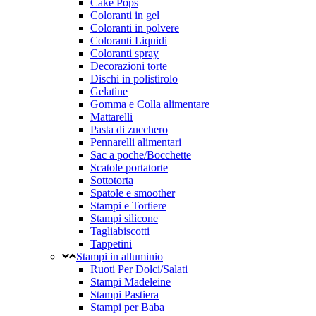
Cake Pops
Coloranti in gel
Coloranti in polvere
Coloranti Liquidi
Coloranti spray
Decorazioni torte
Dischi in polistirolo
Gelatine
Gomma e Colla alimentare
Mattarelli
Pasta di zucchero
Pennarelli alimentari
Sac a poche/Bocchette
Scatole portatorte
Sottotorta
Spatole e smoother
Stampi e Tortiere
Stampi silicone
Tagliabiscotti
Tappetini
Stampi in alluminio
Ruoti Per Dolci/Salati
Stampi Madeleine
Stampi Pastiera
Stampi per Baba