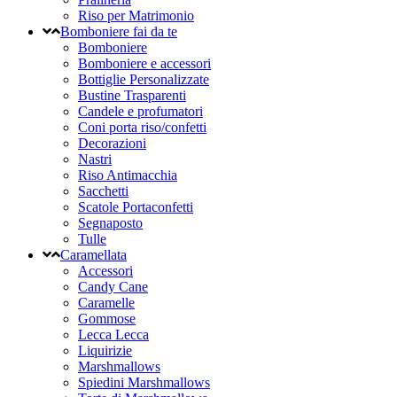
Riso per Matrimonio
Bomboniere fai da te
Bomboniere
Bomboniere e accessori
Bottiglie Personalizzate
Bustine Trasparenti
Candele e profumatori
Coni porta riso/confetti
Decorazioni
Nastri
Riso Antimacchia
Sacchetti
Scatole Portaconfetti
Segnaposto
Tulle
Caramellata
Accessori
Candy Cane
Caramelle
Gommose
Lecca Lecca
Liquirizie
Marshmallows
Spiedini Marshmallows