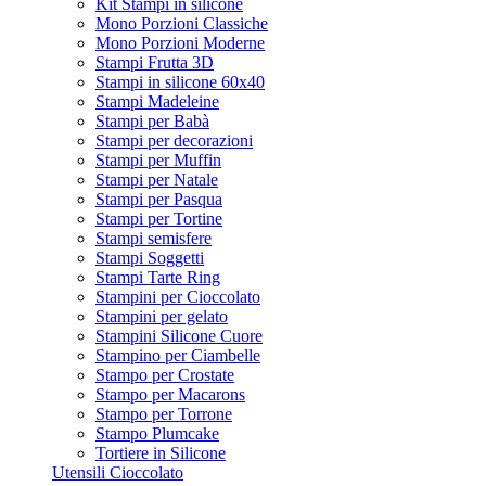
Kit Stampi in silicone
Mono Porzioni Classiche
Mono Porzioni Moderne
Stampi Frutta 3D
Stampi in silicone 60x40
Stampi Madeleine
Stampi per Babà
Stampi per decorazioni
Stampi per Muffin
Stampi per Natale
Stampi per Pasqua
Stampi per Tortine
Stampi semisfere
Stampi Soggetti
Stampi Tarte Ring
Stampini per Cioccolato
Stampini per gelato
Stampini Silicone Cuore
Stampino per Ciambelle
Stampo per Crostate
Stampo per Macarons
Stampo per Torrone
Stampo Plumcake
Tortiere in Silicone
Utensili Cioccolato