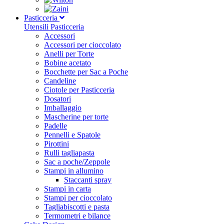
Pasticceria
Utensili Pasticceria
Accessori
Accessori per cioccolato
Anelli per Torte
Bobine acetato
Bocchette per Sac a Poche
Candeline
Ciotole per Pasticceria
Dosatori
Imballaggio
Mascherine per torte
Padelle
Pennelli e Spatole
Pirottini
Rulli tagliapasta
Sac a poche/Zeppole
Stampi in allumino
Staccanti spray
Stampi in carta
Stampi per cioccolato
Tagliabiscotti e pasta
Termometri e bilance