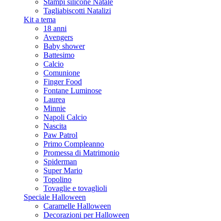
Stampi silicone Natale
Tagliabiscotti Natalizi
Kit a tema
18 anni
Avengers
Baby shower
Battesimo
Calcio
Comunione
Finger Food
Fontane Luminose
Laurea
Minnie
Napoli Calcio
Nascita
Paw Patrol
Primo Compleanno
Promessa di Matrimonio
Spiderman
Super Mario
Topolino
Tovaglie e tovaglioli
Speciale Halloween
Caramelle Halloween
Decorazioni per Halloween