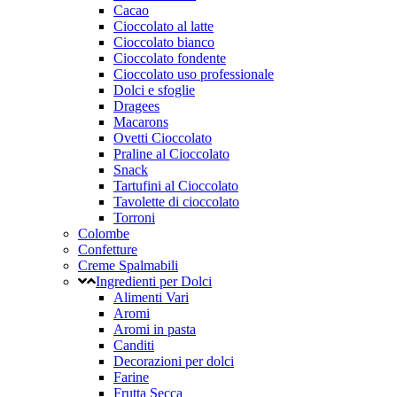
Cacao
Cioccolato al latte
Cioccolato bianco
Cioccolato fondente
Cioccolato uso professionale
Dolci e sfoglie
Dragees
Macarons
Ovetti Cioccolato
Praline al Cioccolato
Snack
Tartufini al Cioccolato
Tavolette di cioccolato
Torroni
Colombe
Confetture
Creme Spalmabili
Ingredienti per Dolci
Alimenti Vari
Aromi
Aromi in pasta
Canditi
Decorazioni per dolci
Farine
Frutta Secca