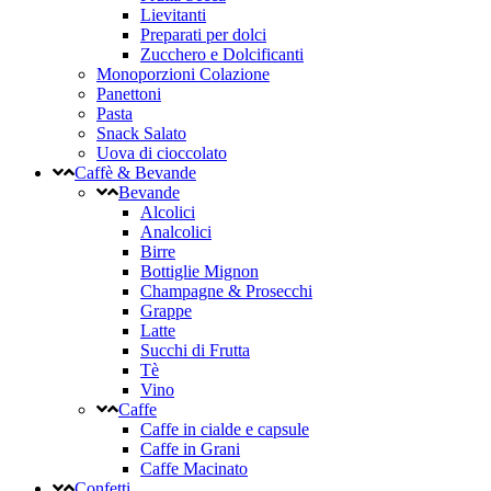
Lievitanti
Preparati per dolci
Zucchero e Dolcificanti
Monoporzioni Colazione
Panettoni
Pasta
Snack Salato
Uova di cioccolato
Caffè & Bevande
Bevande
Alcolici
Analcolici
Birre
Bottiglie Mignon
Champagne & Prosecchi
Grappe
Latte
Succhi di Frutta
Tè
Vino
Caffe
Caffe in cialde e capsule
Caffe in Grani
Caffe Macinato
Confetti