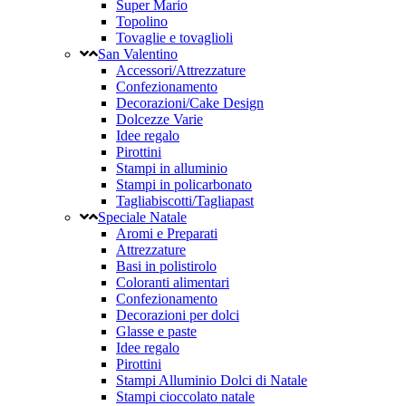
Super Mario
Topolino
Tovaglie e tovaglioli
San Valentino
Accessori/Attrezzature
Confezionamento
Decorazioni/Cake Design
Dolcezze Varie
Idee regalo
Pirottini
Stampi in alluminio
Stampi in policarbonato
Tagliabiscotti/Tagliapast
Speciale Natale
Aromi e Preparati
Attrezzature
Basi in polistirolo
Coloranti alimentari
Confezionamento
Decorazioni per dolci
Glasse e paste
Idee regalo
Pirottini
Stampi Alluminio Dolci di Natale
Stampi cioccolato natale