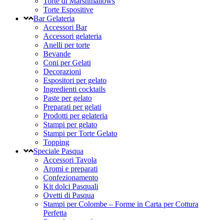
Torte di Marshmallows
Torte Espositive
Bar Gelateria
Accessori Bar
Accessori gelateria
Anelli per torte
Bevande
Coni per Gelati
Decorazioni
Espositori per gelato
Ingredienti cocktails
Paste per gelato
Preparati per gelati
Prodotti per gelateria
Stampi per gelato
Stampi per Torte Gelato
Topping
Speciale Pasqua
Accessori Tavola
Aromi e preparati
Confezionamento
Kit dolci Pasquali
Ovetti di Pasqua
Stampi per Colombe – Forme in Carta per Cottura
Perfetta