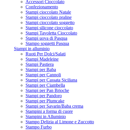
Accessori Cioccolato
Confezionamento
Stampi cioccolato Natale
Stampi cioccolato praline
Stampi cioccolato soggetto
Stampi silicone cioccolato
Stampi Tavoletta Cioccolato
Stampi uova di Pasqua
Stampo soggetti Pasqua
Stampi in alluminio
Ruoti Per Dolci/Salati
Stampi Madeleine
Stampi Pastiera
Stampi per Baba
Stampi per Cannoli
Stampi per Cassata Siciliana
Stampi per Ciambella
Stampi per Pan Brioche
Stampi per Pandoro
Stampi per Plumcake
Stampi per Savarin/Baba crema
Stampini a forma di cuore
Stampini in Alluminio
Stampo Delizia al Limone e Zuccotto
Stampo Furbo