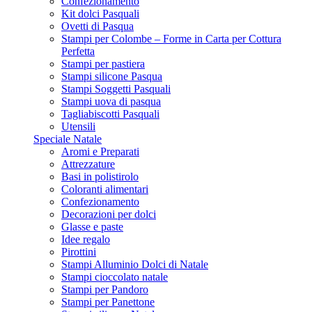
Confezionamento
Kit dolci Pasquali
Ovetti di Pasqua
Stampi per Colombe – Forme in Carta per Cottura
Perfetta
Stampi per pastiera
Stampi silicone Pasqua
Stampi Soggetti Pasquali
Stampi uova di pasqua
Tagliabiscotti Pasquali
Utensili
Speciale Natale
Aromi e Preparati
Attrezzature
Basi in polistirolo
Coloranti alimentari
Confezionamento
Decorazioni per dolci
Glasse e paste
Idee regalo
Pirottini
Stampi Alluminio Dolci di Natale
Stampi cioccolato natale
Stampi per Pandoro
Stampi per Panettone