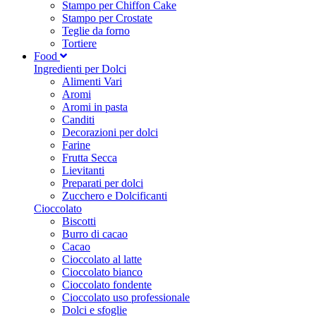
Stampo per Chiffon Cake
Stampo per Crostate
Teglie da forno
Tortiere
Food
Ingredienti per Dolci
Alimenti Vari
Aromi
Aromi in pasta
Canditi
Decorazioni per dolci
Farine
Frutta Secca
Lievitanti
Preparati per dolci
Zucchero e Dolcificanti
Cioccolato
Biscotti
Burro di cacao
Cacao
Cioccolato al latte
Cioccolato bianco
Cioccolato fondente
Cioccolato uso professionale
Dolci e sfoglie