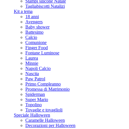
Stampi silicone Natale
Tagliabiscotti Natalizi
Kit a tema
18 anni
Avengers
Baby shower
Battesimo
Calcio
Comunione
Finger Food
Fontane Luminose
Laurea
Minnie
Napoli Calcio
Nascita
Paw Patrol
Primo Compleanno
Promessa di Matrimonio
Spiderman
Super Mario
Topolino
Tovaglie e tovaglioli
Speciale Halloween
Caramelle Halloween
Decorazioni per Halloween