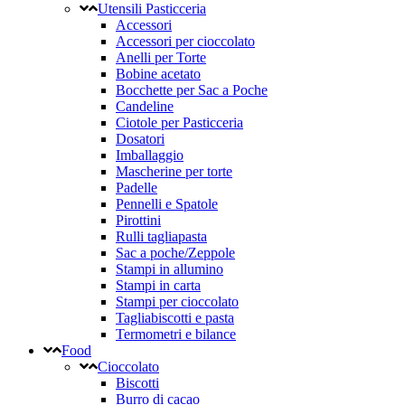
Utensili Pasticceria
Accessori
Accessori per cioccolato
Anelli per Torte
Bobine acetato
Bocchette per Sac a Poche
Candeline
Ciotole per Pasticceria
Dosatori
Imballaggio
Mascherine per torte
Padelle
Pennelli e Spatole
Pirottini
Rulli tagliapasta
Sac a poche/Zeppole
Stampi in allumino
Stampi in carta
Stampi per cioccolato
Tagliabiscotti e pasta
Termometri e bilance
Food
Cioccolato
Biscotti
Burro di cacao