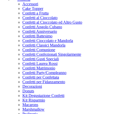
Accessori
Cake Topper
Confetti a Frutta
Confetti al Cioccolato
Confetti al Cioccolato ed Altro Gusto
Confetti Angolo Cubano
Confetti Anniversario
Confetti Battesimo
Confetti Cioccolato e Mandorla
Confetti Classici Mandorla
Confetti Comunione
Confetti Confezionati Singolarmente
Confetti Gusti Speciali
Confetti Laurea Rossi
Confetti Matrimonio
Confetti Party/Compleanno
Confetti per Confettata
Confetti per Fidanzamento
Decorazioni
Donuts
Kit Degustazione Confetti
Kit Risparmio
Macarons
Marshmallow
Pralineria