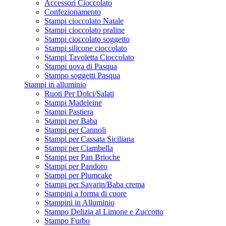
Accessori Cioccolato
Confezionamento
Stampi cioccolato Natale
Stampi cioccolato praline
Stampi cioccolato soggetto
Stampi silicone cioccolato
Stampi Tavoletta Cioccolato
Stampi uova di Pasqua
Stampo soggetti Pasqua
Stampi in alluminio
Ruoti Per Dolci/Salati
Stampi Madeleine
Stampi Pastiera
Stampi per Baba
Stampi per Cannoli
Stampi per Cassata Siciliana
Stampi per Ciambella
Stampi per Pan Brioche
Stampi per Pandoro
Stampi per Plumcake
Stampi per Savarin/Baba crema
Stampini a forma di cuore
Stampini in Alluminio
Stampo Delizia al Limone e Zuccotto
Stampo Furbo