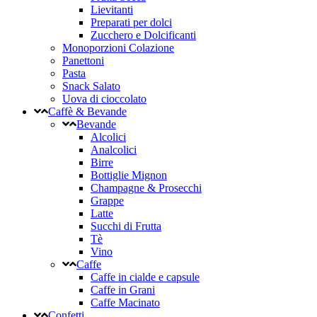
Lievitanti
Preparati per dolci
Zucchero e Dolcificanti
Monoporzioni Colazione
Panettoni
Pasta
Snack Salato
Uova di cioccolato
Caffè & Bevande
Bevande
Alcolici
Analcolici
Birre
Bottiglie Mignon
Champagne & Prosecchi
Grappe
Latte
Succhi di Frutta
Tè
Vino
Caffe
Caffe in cialde e capsule
Caffe in Grani
Caffe Macinato
Confetti