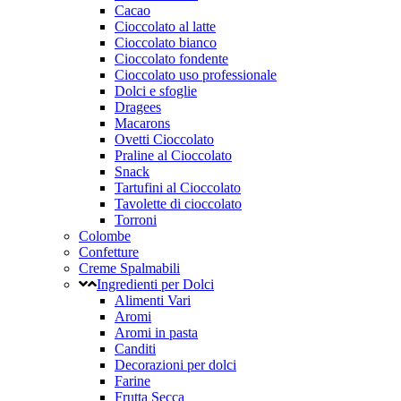
Cacao
Cioccolato al latte
Cioccolato bianco
Cioccolato fondente
Cioccolato uso professionale
Dolci e sfoglie
Dragees
Macarons
Ovetti Cioccolato
Praline al Cioccolato
Snack
Tartufini al Cioccolato
Tavolette di cioccolato
Torroni
Colombe
Confetture
Creme Spalmabili
Ingredienti per Dolci
Alimenti Vari
Aromi
Aromi in pasta
Canditi
Decorazioni per dolci
Farine
Frutta Secca