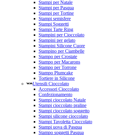
Stampi per Natale
Stampi per Pasqua
Stampi per Tortine
Stampi semisfere
Stampi Soggetti
Stampi Tarte Ring
Stampini per Cioccolato
Stampini per gelato
Stampini Silicone Cuore
Stampino per Ciambelle
Stampo per Crostate
Stampo per Macarons
Stampo per Torrone
Stampo Plumcake
Tortiere in Silicone
Utensili Cioccolato
Accessori Cioccolato
Confezionamento
Stampi cioccolato Natale
Stampi cioccolato praline
Stampi cioccolato soggetto
Stampi silicone cioccolato
Stampi Tavoletta Cioccolato
Stampi uova di Pasqua
Stampo soggetti Pasqua