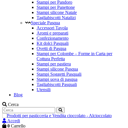
Stampi per Pandoro
Stampi per Panettone
Stampi silicone Natale
Tagliabiscotti Natalizi
Speciale Pasqua
Accessori Tavola
Aromi e preparati
Confezionamento
Kit dolci Pasquali
Ovetti di Pasqua
Stampi per Colombe – Forme in Carta per
Cottura Perfetta
Stampi per pastiera
Stampi silicone Pasqua
Stampi Soggetti Pasquali
Stampi uova di pasqua
Tagliabiscotti Pasquali
Utensili
Blog
Cerca
Accedi
0
Carrello