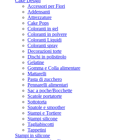
Cake Design
Accessori per Fiori
Addensanti
Attrezzature
Cake Pops
Coloranti in gel
Coloranti in polvere
Coloranti Liquidi
Coloranti spray
Decorazioni torte
Dischi in polistirolo
Gelatine
Gomma e Colla alimentare
Mattarelli
Pasta di zucchero
Pennarelli alimentari
Sac a poche/Bocchette
Scatole portatorte
Sottotorta
Spatole e smoother
Stampi e Tortiere
Stampi silicone
Tagliabiscotti
Tappetini
Stampi in silicone