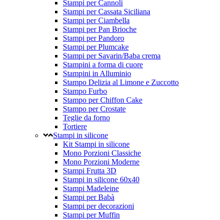
Stampi per Cannoli
Stampi per Cassata Siciliana
Stampi per Ciambella
Stampi per Pan Brioche
Stampi per Pandoro
Stampi per Plumcake
Stampi per Savarin/Baba crema
Stampini a forma di cuore
Stampini in Alluminio
Stampo Delizia al Limone e Zuccotto
Stampo Furbo
Stampo per Chiffon Cake
Stampo per Crostate
Teglie da forno
Tortiere
Stampi in silicone
Kit Stampi in silicone
Mono Porzioni Classiche
Mono Porzioni Moderne
Stampi Frutta 3D
Stampi in silicone 60x40
Stampi Madeleine
Stampi per Babà
Stampi per decorazioni
Stampi per Muffin