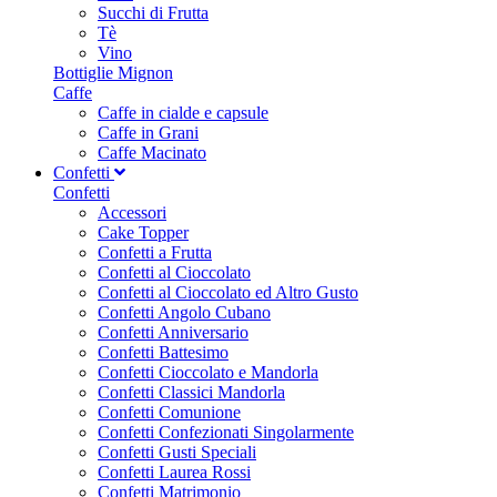
Succhi di Frutta
Tè
Vino
Bottiglie Mignon
Caffe
Caffe in cialde e capsule
Caffe in Grani
Caffe Macinato
Confetti
Confetti
Accessori
Cake Topper
Confetti a Frutta
Confetti al Cioccolato
Confetti al Cioccolato ed Altro Gusto
Confetti Angolo Cubano
Confetti Anniversario
Confetti Battesimo
Confetti Cioccolato e Mandorla
Confetti Classici Mandorla
Confetti Comunione
Confetti Confezionati Singolarmente
Confetti Gusti Speciali
Confetti Laurea Rossi
Confetti Matrimonio