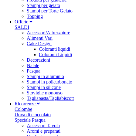
Stampi per gelato
Stampi per Torte Gelato
Topping
Offerte
SALDI
Accessori/Attrezzature
Alimenti Vari
Cake Design
Coloranti liquidi
Coloranti Liquidi
Decorazioni
Natale
Pasqua
Stampi in alluminio
Stampi in policarbonato
Stampi in silicone
Stoviglie monouso
Tagliapasta/Tagliabiscott
Ricorrenze
Colombe
Uova di cioccolato
Speciale Pasqua
Accessori Tavola
Aromi e preparati