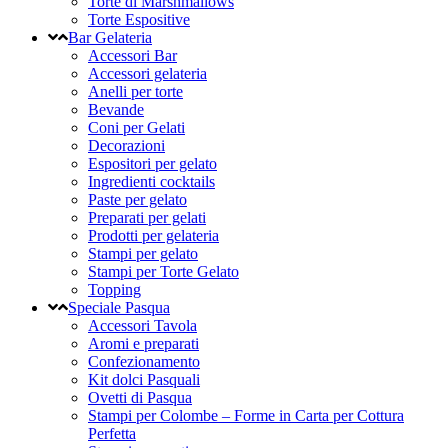
Torte di Marshmallows
Torte Espositive
Bar Gelateria
Accessori Bar
Accessori gelateria
Anelli per torte
Bevande
Coni per Gelati
Decorazioni
Espositori per gelato
Ingredienti cocktails
Paste per gelato
Preparati per gelati
Prodotti per gelateria
Stampi per gelato
Stampi per Torte Gelato
Topping
Speciale Pasqua
Accessori Tavola
Aromi e preparati
Confezionamento
Kit dolci Pasquali
Ovetti di Pasqua
Stampi per Colombe – Forme in Carta per Cottura
Perfetta