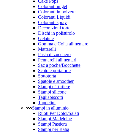
Cake Pops
Coloranti in gel
Coloranti in polvere
Coloranti Liquidi
Coloranti spray
Decorazioni torte
Dischi in polistirolo
Gelatine
Gomma e Colla alimentare
Mattarelli
Pasta di zucchero
Pennarelli alimentari
Sac a poche/Bocchette
Scatole portatorte
Sottotorta
Spatole e smoother
Stampi e Tortiere
Stampi silicone
Tagliabiscotti
Tappetini
Stampi in alluminio
Ruoti Per Dolci/Salati
Stampi Madeleine
Stampi Pastiera
Stampi per Baba