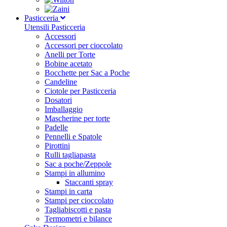
Pasticceria
Utensili Pasticceria
Accessori
Accessori per cioccolato
Anelli per Torte
Bobine acetato
Bocchette per Sac a Poche
Candeline
Ciotole per Pasticceria
Dosatori
Imballaggio
Mascherine per torte
Padelle
Pennelli e Spatole
Pirottini
Rulli tagliapasta
Sac a poche/Zeppole
Stampi in allumino
Staccanti spray
Stampi in carta
Stampi per cioccolato
Tagliabiscotti e pasta
Termometri e bilance