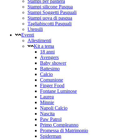
Stampi per pastiera
Stampi silicone Pasqua
Stampi Soggetti Pasquali
Stampi uova di pasqua
Tagliabiscotti Pasquali
Utensili
Eventi
Allestimenti
Kit a tema
18 anni
Avengers
Baby shower
Battesimo
Calcio
Comunione
Finger Food
Fontane Luminose
Laurea
Minnie
Napoli Calcio
Nascita
Paw Patrol
Primo Compleanno
Promessa di Matrimonio
Spiderman