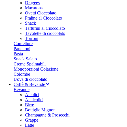
Dragees
Macarons
Ovetti Cioccolato
Praline al Cioccolato
Snack
Tartufini al Cioccolato
Tavolette di cioccolato
Torroni
Confetture
Panettoni
Pasta
Snack Salato
Creme Spalmabili
Monoporzioni Colazione
Colombe
Uova di cioccolato
Caffè & Bevande
Bevande
Alcolici
Analcolici
Birre
Bottiglie Mignon
Champagne & Prosecchi
Grappe
Latte