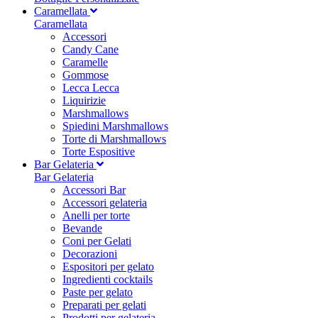
Caramellata
Caramellata
Accessori
Candy Cane
Caramelle
Gommose
Lecca Lecca
Liquirizie
Marshmallows
Spiedini Marshmallows
Torte di Marshmallows
Torte Espositive
Bar Gelateria
Bar Gelateria
Accessori Bar
Accessori gelateria
Anelli per torte
Bevande
Coni per Gelati
Decorazioni
Espositori per gelato
Ingredienti cocktails
Paste per gelato
Preparati per gelati
Prodotti per gelateria