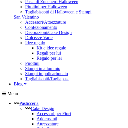
Pasta di Zucchero Halloween
Pirottini per Halloween
Tagliabiscotti di Halloween e Stampi
San Valentino
Accessori/Attrezzature
Confezionamento
Decorazioni/Cake Design
Dolcezze Varie
Idee regalo
Kit e idee regalo
Regali per lui
Regalo per lei
Pirottini
Stampi in alluminio
Stampi in policarbonato
Tagliabiscotti/Tagliapast
Blog
Menu
Pasticceria
Cake Design
Accessori per Fiori
Addensanti
Attrezzature