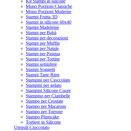
Kit Stampi in silicone
Mono Porzioni Classiche
Mono Porzioni Moderne
Stampi Frutta 3D
Stampi in silicone 60x40
Stampi Madeleine
Stampi per Babà
Stampi per decorazioni
Stampi per Muffin
Stampi per Natale
Stampi per Pasqua
Stampi per Tortine
Stampi semisfere
Stampi Soggetti
Stampi Tarte Ring
Stampini per Cioccolato
Stampini per gelato
Stampini Silicone Cuore
Stampino per Ciambelle
Stampo per Crostate
Stampo per Macarons
Stampo per Torrone
Stampo Plumcake
Tortiere in Silicone
Utensili Cioccolato