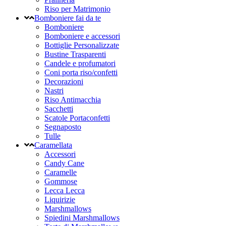
Riso per Matrimonio
Bomboniere fai da te
Bomboniere
Bomboniere e accessori
Bottiglie Personalizzate
Bustine Trasparenti
Candele e profumatori
Coni porta riso/confetti
Decorazioni
Nastri
Riso Antimacchia
Sacchetti
Scatole Portaconfetti
Segnaposto
Tulle
Caramellata
Accessori
Candy Cane
Caramelle
Gommose
Lecca Lecca
Liquirizie
Marshmallows
Spiedini Marshmallows