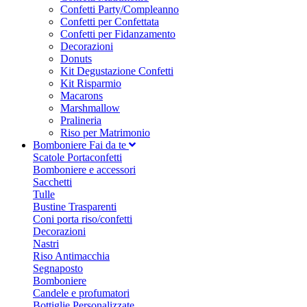
Confetti Party/Compleanno
Confetti per Confettata
Confetti per Fidanzamento
Decorazioni
Donuts
Kit Degustazione Confetti
Kit Risparmio
Macarons
Marshmallow
Pralineria
Riso per Matrimonio
Bomboniere Fai da te
Scatole Portaconfetti
Bomboniere e accessori
Sacchetti
Tulle
Bustine Trasparenti
Coni porta riso/confetti
Decorazioni
Nastri
Riso Antimacchia
Segnaposto
Bomboniere
Candele e profumatori
Bottiglie Personalizzate