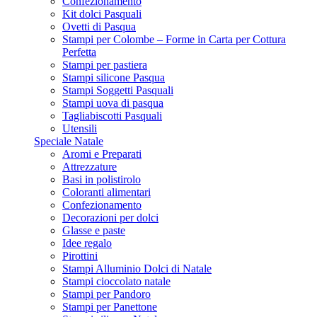
Confezionamento
Kit dolci Pasquali
Ovetti di Pasqua
Stampi per Colombe – Forme in Carta per Cottura
Perfetta
Stampi per pastiera
Stampi silicone Pasqua
Stampi Soggetti Pasquali
Stampi uova di pasqua
Tagliabiscotti Pasquali
Utensili
Speciale Natale
Aromi e Preparati
Attrezzature
Basi in polistirolo
Coloranti alimentari
Confezionamento
Decorazioni per dolci
Glasse e paste
Idee regalo
Pirottini
Stampi Alluminio Dolci di Natale
Stampi cioccolato natale
Stampi per Pandoro
Stampi per Panettone