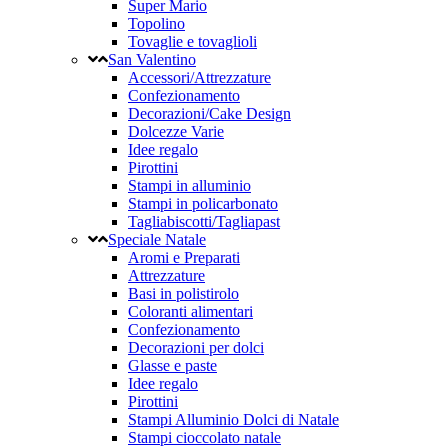
Super Mario
Topolino
Tovaglie e tovaglioli
San Valentino
Accessori/Attrezzature
Confezionamento
Decorazioni/Cake Design
Dolcezze Varie
Idee regalo
Pirottini
Stampi in alluminio
Stampi in policarbonato
Tagliabiscotti/Tagliapast
Speciale Natale
Aromi e Preparati
Attrezzature
Basi in polistirolo
Coloranti alimentari
Confezionamento
Decorazioni per dolci
Glasse e paste
Idee regalo
Pirottini
Stampi Alluminio Dolci di Natale
Stampi cioccolato natale