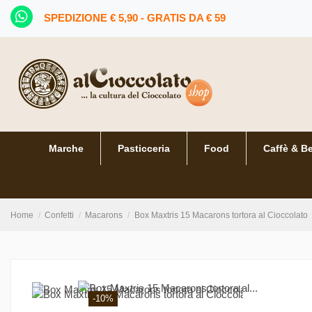
SPEDIZIONE € 5,90 - GRATIS DA € 59
Marche
Pasticceria
Food
Caffè & B
Home
Confetti
Macarons
Box Maxtris 15 Macarons tortora al Cioccolato
-10%