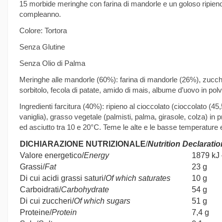
15 morbide meringhe con farina di mandorle e un goloso ripieno a
compleanno.
Colore: Tortora
Senza Glutine
Senza Olio di Palma
Meringhe alle mandorle (60%): farina di mandorle (26%), zucchero
sorbitolo, fecola di patate, amido di mais, albume d’uovo in polv
Ingredienti farcitura (40%): ripieno al cioccolato (cioccolato (4
vaniglia), grasso vegetale (palmisti, palma, girasole, colza) in 
ed asciutto tra 10 e 20°C. Teme le alte e le basse temperature e
DICHIARAZIONE NUTRIZIONALE
/
Nutrition Declaratio
Valore energetico/
Energy
1879 kJ 
Grassi/
Fat
23 g
Di cui acidi grassi saturi/
Of which saturates
10 g
Carboidrati/
Carbohydrate
54 g
Di cui zuccheri/
Of which sugars
51 g
Proteine/
Protein
7,4 g