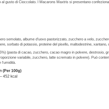
l gusto di Cioccolato. I Macarons Maxtris si presentano confezionati s
 semolato, albume d’uovo pastorizzato, zucchero a velo, zucchero invert
ere, sorbato di potassio, proteine del pisello, maltodestrine, xantano,
5,5%) (pasta di cacao, zucchero, cacao magro in polvere, destrosio, gra
proporzione variabile, zucchero, latte scremato in polvere). Può conten
 l'umidità.
n
(Per 100g)
– 452 kcal