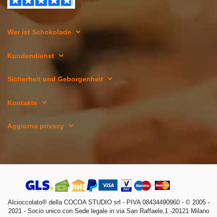
Wer ist Schokolade
Kundendienst
Sicherheit und Geborgenheit
Kontakte
Aggiorna privacy
Alcioccolato® della COCOA STUDIO srl - PIVA 08434490960 - © 2005 -
2021 - Socio unico con Sede legale in via San Raffaele,1 -20121 Milano