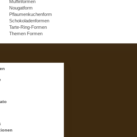
Muffinformen
Nougatform
Pflaumenkuchenform
Schokoladenformen
Tarte-Ring-Formen
Themen Formen
en
e
ato
k
tionen