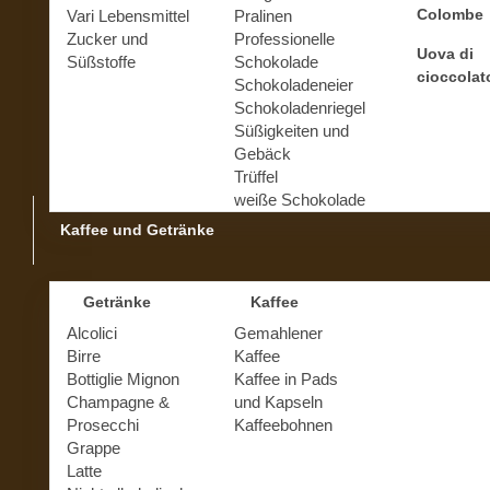
Colombe
Vari Lebensmittel
Pralinen
Zucker und
Professionelle
Uova di
Süßstoffe
Schokolade
cioccolat
Schokoladeneier
Schokoladenriegel
Süßigkeiten und
Gebäck
Trüffel
weiße Schokolade
Kaffee und Getränke
Getränke
Kaffee
Alcolici
Gemahlener
Birre
Kaffee
Bottiglie Mignon
Kaffee in Pads
Champagne &
und Kapseln
Prosecchi
Kaffeebohnen
Grappe
Latte