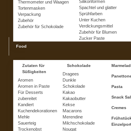
Silikonformen
Thermometer und Waagen
Spachtel und glatter
Tortenmasken
Sprühfarben
Verpackung
Unter Kuchen
Zubehör
Verdickungsmittel
Zubehör für Schokolade
Zubehör für Blumen
Zucker Paste
Food
Zutaten für
Schokolade
Marmelad
Süßigkeiten
Dragees
Panetton
Aromen
Dunkle
Aromen in Paste
Schokolade
Pasta
Für Desserts
Kakao
Snack Sal
zubereitet
Kakaobutter
Kandiert
Kekse
Cremes
Kuchendekorationen
Macarons
Mehle
Merendine
Frühstüc
Sauerteig
Milchschokolade
Einzelpor
Trockenobst
Nougat