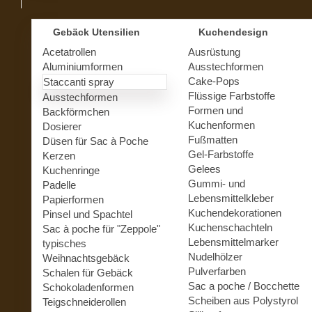
Gebäck Utensilien
Kuchendesign
Acetatrollen
Ausrüstung
Aluminiumformen
Ausstechformen
Cake-Pops
Staccanti spray
Flüssige Farbstoffe
Ausstechformen
Formen und
Backförmchen
Kuchenformen
Dosierer
Fußmatten
Düsen für Sac à Poche
Gel-Farbstoffe
Kerzen
Gelees
Kuchenringe
Gummi- und
Padelle
Lebensmittelkleber
Papierformen
Kuchendekorationen
Pinsel und Spachtel
Kuchenschachteln
Sac à poche für "Zeppole"
Lebensmittelmarker
typisches
Nudelhölzer
Weihnachtsgebäck
Pulverfarben
Schalen für Gebäck
Sac a poche / Bocchette
Schokoladenformen
Scheiben aus Polystyrol
Teigschneiderollen