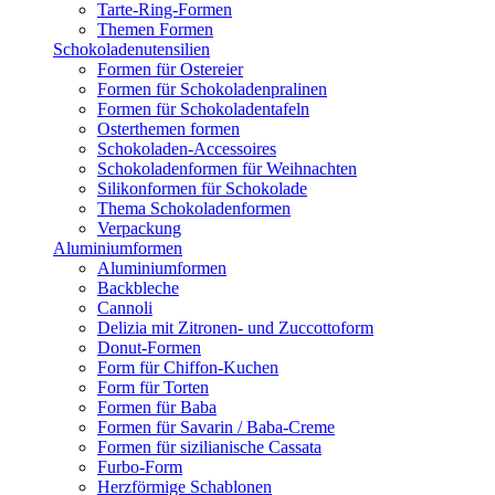
Tarte-Ring-Formen
Themen Formen
Schokoladenutensilien
Formen für Ostereier
Formen für Schokoladenpralinen
Formen für Schokoladentafeln
Osterthemen formen
Schokoladen-Accessoires
Schokoladenformen für Weihnachten
Silikonformen für Schokolade
Thema Schokoladenformen
Verpackung
Aluminiumformen
Aluminiumformen
Backbleche
Cannoli
Delizia mit Zitronen- und Zuccottoform
Donut-Formen
Form für Chiffon-Kuchen
Form für Torten
Formen für Baba
Formen für Savarin / Baba-Creme
Formen für sizilianische Cassata
Furbo-Form
Herzförmige Schablonen