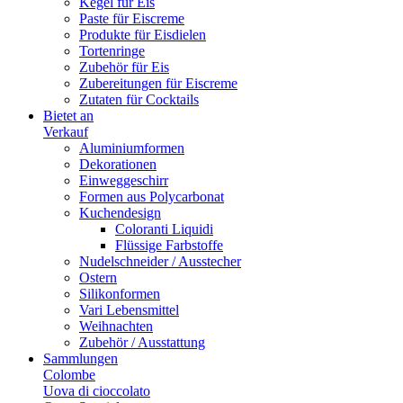
Kegel für Eis
Paste für Eiscreme
Produkte für Eisdielen
Tortenringe
Zubehör für Eis
Zubereitungen für Eiscreme
Zutaten für Cocktails
Bietet an
Verkauf
Aluminiumformen
Dekorationen
Einweggeschirr
Formen aus Polycarbonat
Kuchendesign
Coloranti Liquidi
Flüssige Farbstoffe
Nudelschneider / Ausstecher
Ostern
Silikonformen
Vari Lebensmittel
Weihnachten
Zubehör / Ausstattung
Sammlungen
Colombe
Uova di cioccolato