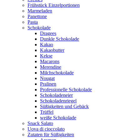
Frühstück Einzelportionen
Marmeladen
Panettone
Pasta
Schokolade
Dragees
Dunkle Schokolade
Kakao
Kakaobutter
Kekse
Macarons
Merendine
Milchschokolade
Nougat
Pralinen
Professionelle Schokolade
Schokoladeneier
Schokoladenriegel
Süßigkeiten und Gebäck
Trüffel
weiße Schokolade
Snack Salato
Uova di cioccolato
Zutaten für Süßigkeiten