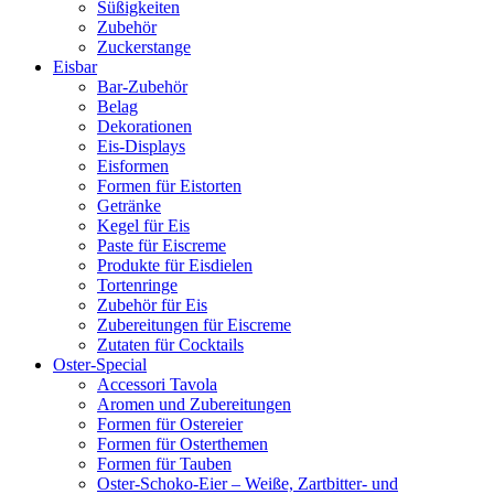
Süßigkeiten
Zubehör
Zuckerstange
Eisbar
Bar-Zubehör
Belag
Dekorationen
Eis-Displays
Eisformen
Formen für Eistorten
Getränke
Kegel für Eis
Paste für Eiscreme
Produkte für Eisdielen
Tortenringe
Zubehör für Eis
Zubereitungen für Eiscreme
Zutaten für Cocktails
Oster-Special
Accessori Tavola
Aromen und Zubereitungen
Formen für Ostereier
Formen für Osterthemen
Formen für Tauben
Oster-Schoko-Eier – Weiße, Zartbitter- und