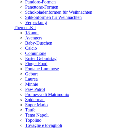
Pandoro-Formen
Panettone-Formen
Schokoladenformen für Weihnachten
Silikonformen für Weihnachten
Verpackung
Themen-Kit
18 anni
Avengers
Baby-Duschen
Calcio
Comunione
Erster Geburtstag
Finger Food
Fontane Luminose
Geburt
Laurea
Minnie
Paw Patrol
Promessa di Matrimonio
Spiderman
Super Mario
Taufe
Tema Napoli
Topolino
Tovaglie e tovaglioli