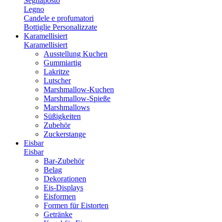
Segnaposto
Legno
Candele e profumatori
Bottiglie Personalizzate
Karamellisiert
Karamellisiert
Ausstellung Kuchen
Gummiartig
Lakritze
Lutscher
Marshmallow-Kuchen
Marshmallow-Spieße
Marshmallows
Süßigkeiten
Zubehör
Zuckerstange
Eisbar
Eisbar
Bar-Zubehör
Belag
Dekorationen
Eis-Displays
Eisformen
Formen für Eistorten
Getränke