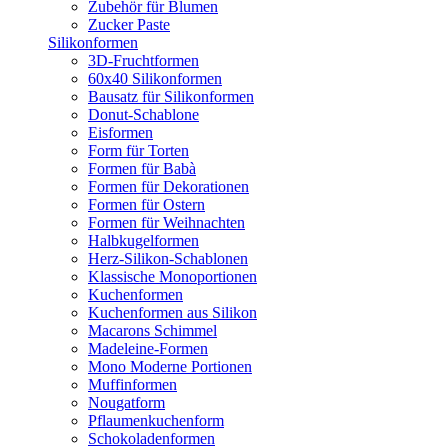
Zubehör für Blumen
Zucker Paste
Silikonformen
3D-Fruchtformen
60x40 Silikonformen
Bausatz für Silikonformen
Donut-Schablone
Eisformen
Form für Torten
Formen für Babà
Formen für Dekorationen
Formen für Ostern
Formen für Weihnachten
Halbkugelformen
Herz-Silikon-Schablonen
Klassische Monoportionen
Kuchenformen
Kuchenformen aus Silikon
Macarons Schimmel
Madeleine-Formen
Mono Moderne Portionen
Muffinformen
Nougatform
Pflaumenkuchenform
Schokoladenformen