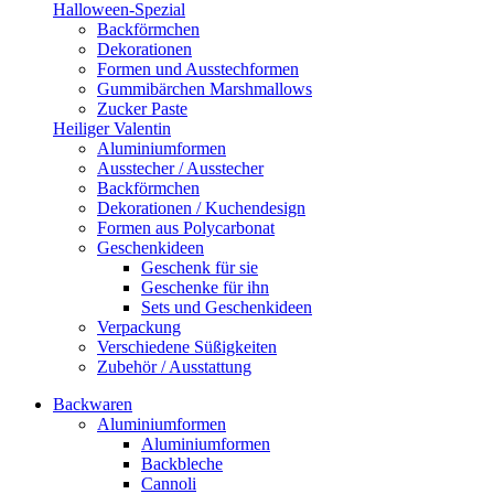
Halloween-Spezial
Backförmchen
Dekorationen
Formen und Ausstechformen
Gummibärchen Marshmallows
Zucker Paste
Heiliger Valentin
Aluminiumformen
Ausstecher / Ausstecher
Backförmchen
Dekorationen / Kuchendesign
Formen aus Polycarbonat
Geschenkideen
Geschenk für sie
Geschenke für ihn
Sets und Geschenkideen
Verpackung
Verschiedene Süßigkeiten
Zubehör / Ausstattung
Backwaren
Aluminiumformen
Aluminiumformen
Backbleche
Cannoli