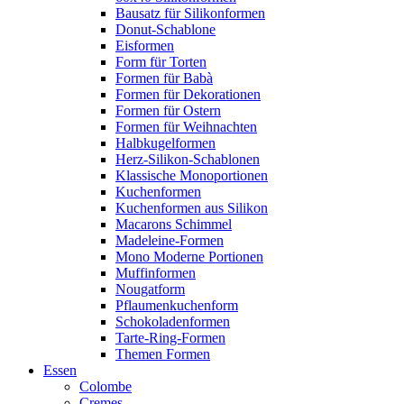
Bausatz für Silikonformen
Donut-Schablone
Eisformen
Form für Torten
Formen für Babà
Formen für Dekorationen
Formen für Ostern
Formen für Weihnachten
Halbkugelformen
Herz-Silikon-Schablonen
Klassische Monoportionen
Kuchenformen
Kuchenformen aus Silikon
Macarons Schimmel
Madeleine-Formen
Mono Moderne Portionen
Muffinformen
Nougatform
Pflaumenkuchenform
Schokoladenformen
Tarte-Ring-Formen
Themen Formen
Essen
Colombe
Cremes