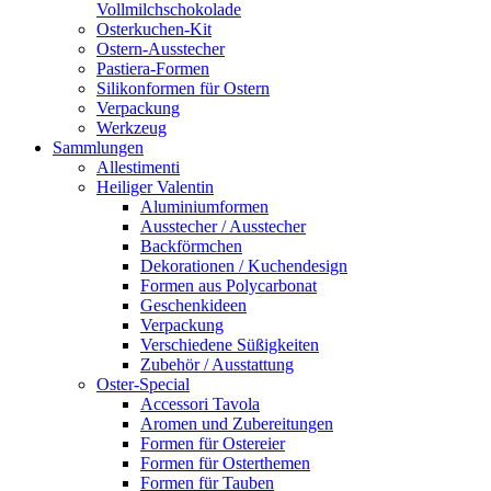
Vollmilchschokolade
Osterkuchen-Kit
Ostern-Ausstecher
Pastiera-Formen
Silikonformen für Ostern
Verpackung
Werkzeug
Sammlungen
Allestimenti
Heiliger Valentin
Aluminiumformen
Ausstecher / Ausstecher
Backförmchen
Dekorationen / Kuchendesign
Formen aus Polycarbonat
Geschenkideen
Verpackung
Verschiedene Süßigkeiten
Zubehör / Ausstattung
Oster-Special
Accessori Tavola
Aromen und Zubereitungen
Formen für Ostereier
Formen für Osterthemen
Formen für Tauben