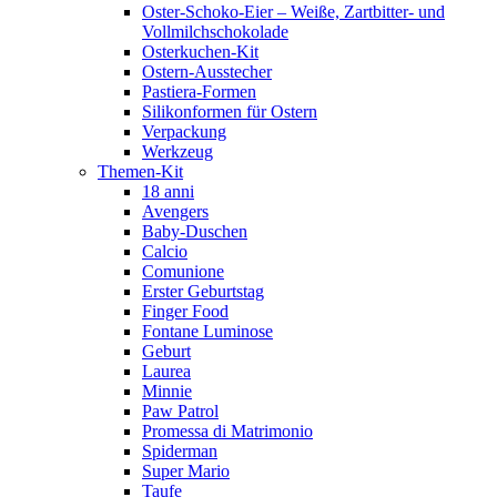
Oster-Schoko-Eier – Weiße, Zartbitter- und
Vollmilchschokolade
Osterkuchen-Kit
Ostern-Ausstecher
Pastiera-Formen
Silikonformen für Ostern
Verpackung
Werkzeug
Themen-Kit
18 anni
Avengers
Baby-Duschen
Calcio
Comunione
Erster Geburtstag
Finger Food
Fontane Luminose
Geburt
Laurea
Minnie
Paw Patrol
Promessa di Matrimonio
Spiderman
Super Mario
Taufe