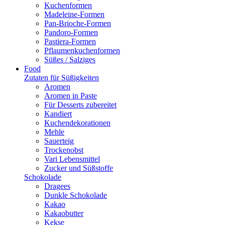
Kuchenformen
Madeleine-Formen
Pan-Brioche-Formen
Pandoro-Formen
Pastiera-Formen
Pflaumenkuchenformen
Süßes / Salziges
Food
Zutaten für Süßigkeiten
Aromen
Aromen in Paste
Für Desserts zubereitet
Kandiert
Kuchendekorationen
Mehle
Sauerteig
Trockenobst
Vari Lebensmittel
Zucker und Süßstoffe
Schokolade
Dragees
Dunkle Schokolade
Kakao
Kakaobutter
Kekse