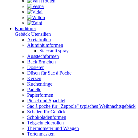
Konditorei
Gebäck Utensilien
Acetatrollen
Aluminiumformen
Staccanti spray
Ausstechformen
Backförmchen
Dosierer
Düsen für Sac à Poche
Kerzen
Kuchenringe
Padelle
Papierformen
Pinsel und Spachtel
Sac à poche für "Zeppole" typisches Weihnachtsgebäck
Schalen für Gebäck
Schokoladenformen
Teigschneiderollen
Thermometer und Waagen
Tortenmasken