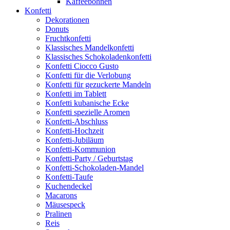
Kaffeebohnen
Konfetti
Dekorationen
Donuts
Fruchtkonfetti
Klassisches Mandelkonfetti
Klassisches Schokoladenkonfetti
Konfetti Ciocco Gusto
Konfetti für die Verlobung
Konfetti für gezuckerte Mandeln
Konfetti im Tablett
Konfetti kubanische Ecke
Konfetti spezielle Aromen
Konfetti-Abschluss
Konfetti-Hochzeit
Konfetti-Jubiläum
Konfetti-Kommunion
Konfetti-Party / Geburtstag
Konfetti-Schokoladen-Mandel
Konfetti-Taufe
Kuchendeckel
Macarons
Mäusespeck
Pralinen
Reis