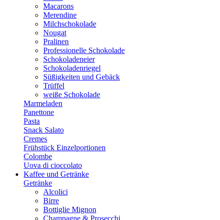
Macarons
Merendine
Milchschokolade
Nougat
Pralinen
Professionelle Schokolade
Schokoladeneier
Schokoladenriegel
Süßigkeiten und Gebäck
Trüffel
weiße Schokolade
Marmeladen
Panettone
Pasta
Snack Salato
Cremes
Frühstück Einzelportionen
Colombe
Uova di cioccolato
Kaffee und Getränke
Getränke
Alcolici
Birre
Bottiglie Mignon
Champagne & Prosecchi