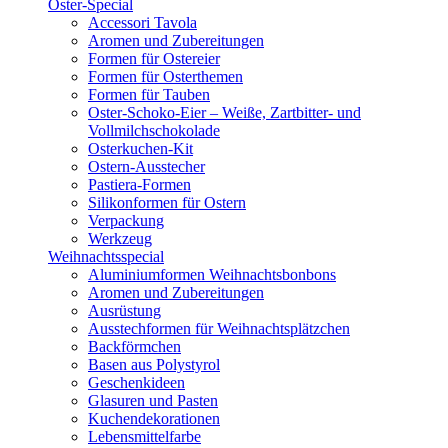
Oster-Special
Accessori Tavola
Aromen und Zubereitungen
Formen für Ostereier
Formen für Osterthemen
Formen für Tauben
Oster-Schoko-Eier – Weiße, Zartbitter- und
Vollmilchschokolade
Osterkuchen-Kit
Ostern-Ausstecher
Pastiera-Formen
Silikonformen für Ostern
Verpackung
Werkzeug
Weihnachtsspecial
Aluminiumformen Weihnachtsbonbons
Aromen und Zubereitungen
Ausrüstung
Ausstechformen für Weihnachtsplätzchen
Backförmchen
Basen aus Polystyrol
Geschenkideen
Glasuren und Pasten
Kuchendekorationen
Lebensmittelfarbe