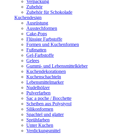
Verpackung
Zubehör
Zubehör für Schokolade
Kuchendesign
Ausrüstung
Ausstechformen
Cake-Pops
Flüssige Farbstoffe
Formen und Kuchenformen
Fußmatten
Gel-Farbstoffe
Gelees
Gummi- und Lebensmittelkleber
Kuchendekorationen
Kuchenschachteln
Lebensmittelmarker
Nudelhölzer
Pulverfarben
Sac a poche / Bocchette
Scheiben aus Polystyrol
Silikonformen
Spachtel und glatter
Sprühfarben
Unter Kuchen
Verdickungsmittel