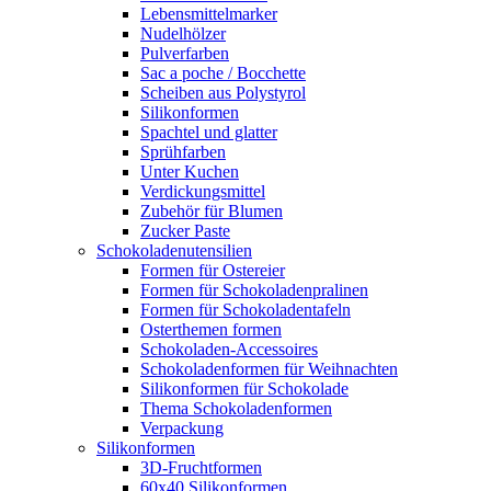
Lebensmittelmarker
Nudelhölzer
Pulverfarben
Sac a poche / Bocchette
Scheiben aus Polystyrol
Silikonformen
Spachtel und glatter
Sprühfarben
Unter Kuchen
Verdickungsmittel
Zubehör für Blumen
Zucker Paste
Schokoladenutensilien
Formen für Ostereier
Formen für Schokoladenpralinen
Formen für Schokoladentafeln
Osterthemen formen
Schokoladen-Accessoires
Schokoladenformen für Weihnachten
Silikonformen für Schokolade
Thema Schokoladenformen
Verpackung
Silikonformen
3D-Fruchtformen
60x40 Silikonformen