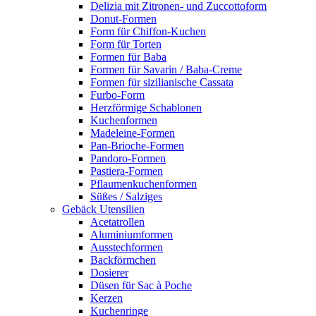
Delizia mit Zitronen- und Zuccottoform
Donut-Formen
Form für Chiffon-Kuchen
Form für Torten
Formen für Baba
Formen für Savarin / Baba-Creme
Formen für sizilianische Cassata
Furbo-Form
Herzförmige Schablonen
Kuchenformen
Madeleine-Formen
Pan-Brioche-Formen
Pandoro-Formen
Pastiera-Formen
Pflaumenkuchenformen
Süßes / Salziges
Gebäck Utensilien
Acetatrollen
Aluminiumformen
Ausstechformen
Backförmchen
Dosierer
Düsen für Sac à Poche
Kerzen
Kuchenringe