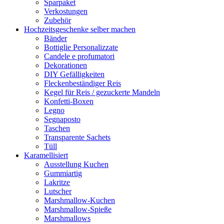
Sparpaket
Verkostungen
Zubehör
Hochzeitsgeschenke selber machen
Bänder
Bottiglie Personalizzate
Candele e profumatori
Dekorationen
DIY Gefälligkeiten
Fleckenbeständiger Reis
Kegel für Reis / gezuckerte Mandeln
Konfetti-Boxen
Legno
Segnaposto
Taschen
Transparente Sachets
Tüll
Karamellisiert
Ausstellung Kuchen
Gummiartig
Lakritze
Lutscher
Marshmallow-Kuchen
Marshmallow-Spieße
Marshmallows