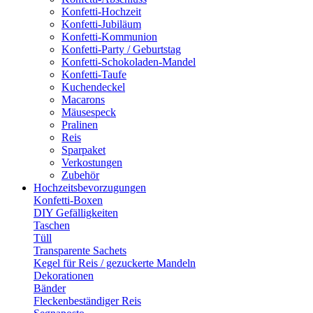
Konfetti-Hochzeit
Konfetti-Jubiläum
Konfetti-Kommunion
Konfetti-Party / Geburtstag
Konfetti-Schokoladen-Mandel
Konfetti-Taufe
Kuchendeckel
Macarons
Mäusespeck
Pralinen
Reis
Sparpaket
Verkostungen
Zubehör
Hochzeitsbevorzugungen
Konfetti-Boxen
DIY Gefälligkeiten
Taschen
Tüll
Transparente Sachets
Kegel für Reis / gezuckerte Mandeln
Dekorationen
Bänder
Fleckenbeständiger Reis