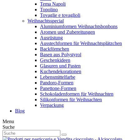
Tema Napoli
Topolino
Tovaglie e tovaglioli
Weihnachtsspecial
Aluminiumformen Weihnachtsbonbons
Aromen und Zubereitungen
Ausrüstung
Ausstechformen für Weihnachtsplätzchen
Backförmchen
Basen aus Polystyrol
Geschenkideen
Glasuren und Pasten
Kuchendekorationen
Lebensmittelfarbe
Pandoro-Formen
Panettone-Formen
Schokoladenformen für Weihnachten
Silikonformen für Weihnachten
Verpackung
Blog
Menu
Suche