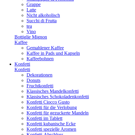
Grappe
Latte
Nicht alkoholisch
Succhi di Frutta
tea
Vino
Bottiglie Mignon
Kaffee
Gemahlener Kaffee
Kaffee in Pads und Kapseln
Kaffeebohnen
Konfetti
Konfetti
Dekorationen
Donuts
Fruchtkonfetti
Klassisches Mandelkonfetti
Klassisches Schokoladenkonfetti
Konfetti Ciocco Gusto
Konfetti für die Verlobung
Konfetti für gezuckerte Mandeln
Konfetti im Tablett
Konfetti kubanische Ecke
Konfetti spezielle Aromen
Konfetti-Abschluss