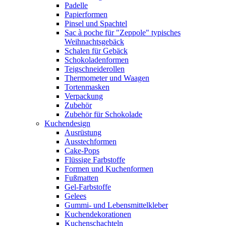
Padelle
Papierformen
Pinsel und Spachtel
Sac à poche für "Zeppole" typisches
Weihnachtsgebäck
Schalen für Gebäck
Schokoladenformen
Teigschneiderollen
Thermometer und Waagen
Tortenmasken
Verpackung
Zubehör
Zubehör für Schokolade
Kuchendesign
Ausrüstung
Ausstechformen
Cake-Pops
Flüssige Farbstoffe
Formen und Kuchenformen
Fußmatten
Gel-Farbstoffe
Gelees
Gummi- und Lebensmittelkleber
Kuchendekorationen
Kuchenschachteln