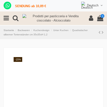
Deutsch
SENDUNG ab 10,89 €
0
Startseite
Backwaren
Kuchendesign
Unter Kuchen
Quadratischer
silberner Tortenständer cm 35x35xH 1,2
-15%