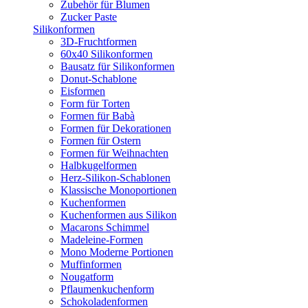
Zubehör für Blumen
Zucker Paste
Silikonformen
3D-Fruchtformen
60x40 Silikonformen
Bausatz für Silikonformen
Donut-Schablone
Eisformen
Form für Torten
Formen für Babà
Formen für Dekorationen
Formen für Ostern
Formen für Weihnachten
Halbkugelformen
Herz-Silikon-Schablonen
Klassische Monoportionen
Kuchenformen
Kuchenformen aus Silikon
Macarons Schimmel
Madeleine-Formen
Mono Moderne Portionen
Muffinformen
Nougatform
Pflaumenkuchenform
Schokoladenformen