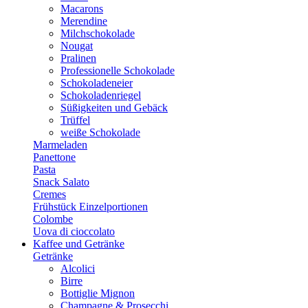
Macarons
Merendine
Milchschokolade
Nougat
Pralinen
Professionelle Schokolade
Schokoladeneier
Schokoladenriegel
Süßigkeiten und Gebäck
Trüffel
weiße Schokolade
Marmeladen
Panettone
Pasta
Snack Salato
Cremes
Frühstück Einzelportionen
Colombe
Uova di cioccolato
Kaffee und Getränke
Getränke
Alcolici
Birre
Bottiglie Mignon
Champagne & Prosecchi