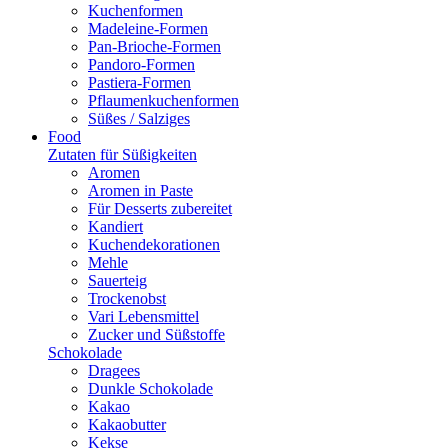
Kuchenformen
Madeleine-Formen
Pan-Brioche-Formen
Pandoro-Formen
Pastiera-Formen
Pflaumenkuchenformen
Süßes / Salziges
Food
Zutaten für Süßigkeiten
Aromen
Aromen in Paste
Für Desserts zubereitet
Kandiert
Kuchendekorationen
Mehle
Sauerteig
Trockenobst
Vari Lebensmittel
Zucker und Süßstoffe
Schokolade
Dragees
Dunkle Schokolade
Kakao
Kakaobutter
Kekse