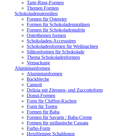
Tarte-Ring-Formen
Themen Formen
Schokoladenutensilien
Formen für Ostereier
Formen für Schokoladenpralinen
Formen für Schokoladentafeln
Osterthemen formen
Schokoladen-Accessoires
Schokoladenformen für Weihnachten
Silikonformen für Schokolade
Thema Schokoladenformen
Verpackung
Aluminiumformen
Aluminiumformen
Backbleche
Cannoli
Delizia mit Zitronen- und Zuccottoform
Donut-Formen
Form für Chiffon-Kuchen
Form für Torten
Formen für Baba
Formen für Savarin / Baba-Creme
Formen für sizilianische Cassata
Furbo-Form
Herzförmige Schablonen