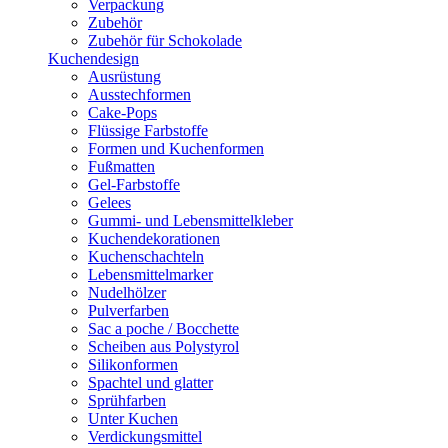
Verpackung
Zubehör
Zubehör für Schokolade
Kuchendesign
Ausrüstung
Ausstechformen
Cake-Pops
Flüssige Farbstoffe
Formen und Kuchenformen
Fußmatten
Gel-Farbstoffe
Gelees
Gummi- und Lebensmittelkleber
Kuchendekorationen
Kuchenschachteln
Lebensmittelmarker
Nudelhölzer
Pulverfarben
Sac a poche / Bocchette
Scheiben aus Polystyrol
Silikonformen
Spachtel und glatter
Sprühfarben
Unter Kuchen
Verdickungsmittel