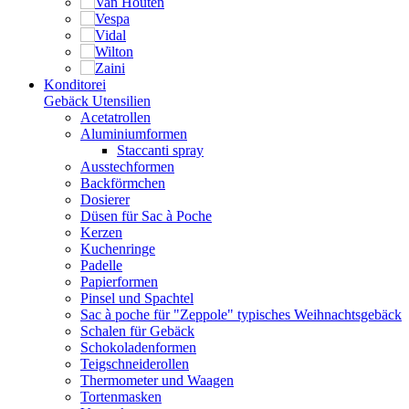
Konditorei
Gebäck Utensilien
Acetatrollen
Aluminiumformen
Staccanti spray
Ausstechformen
Backförmchen
Dosierer
Düsen für Sac à Poche
Kerzen
Kuchenringe
Padelle
Papierformen
Pinsel und Spachtel
Sac à poche für "Zeppole" typisches Weihnachtsgebäck
Schalen für Gebäck
Schokoladenformen
Teigschneiderollen
Thermometer und Waagen
Tortenmasken