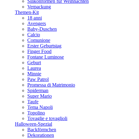
Silikonformen für Weihnachten
Verpackung
Themen-Kit
18 anni
Avengers
Baby-Duschen
Calcio
Comunione
Erster Geburtstag
Finger Food
Fontane Luminose
Geburt
Laurea
Minnie
Paw Patrol
Promessa di Matrimonio
Spiderman
Super Mario
Taufe
Tema Napoli
Topolino
Tovaglie e tovaglioli
Halloween-Spezial
Backförmchen
Dekorationen