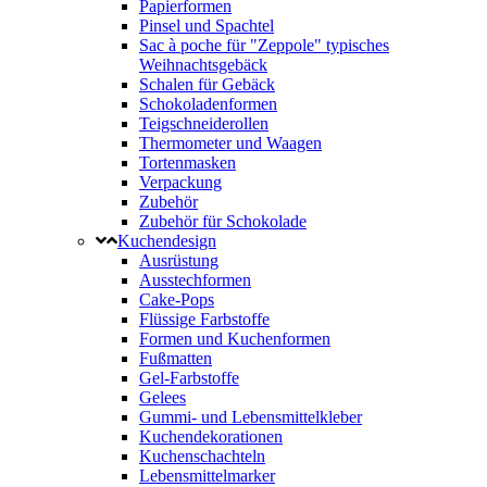
Papierformen
Pinsel und Spachtel
Sac à poche für "Zeppole" typisches
Weihnachtsgebäck
Schalen für Gebäck
Schokoladenformen
Teigschneiderollen
Thermometer und Waagen
Tortenmasken
Verpackung
Zubehör
Zubehör für Schokolade
Kuchendesign
Ausrüstung
Ausstechformen
Cake-Pops
Flüssige Farbstoffe
Formen und Kuchenformen
Fußmatten
Gel-Farbstoffe
Gelees
Gummi- und Lebensmittelkleber
Kuchendekorationen
Kuchenschachteln
Lebensmittelmarker