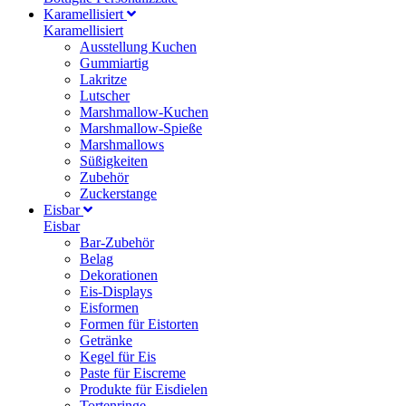
Karamellisiert
Karamellisiert
Ausstellung Kuchen
Gummiartig
Lakritze
Lutscher
Marshmallow-Kuchen
Marshmallow-Spieße
Marshmallows
Süßigkeiten
Zubehör
Zuckerstange
Eisbar
Eisbar
Bar-Zubehör
Belag
Dekorationen
Eis-Displays
Eisformen
Formen für Eistorten
Getränke
Kegel für Eis
Paste für Eiscreme
Produkte für Eisdielen
Tortenringe