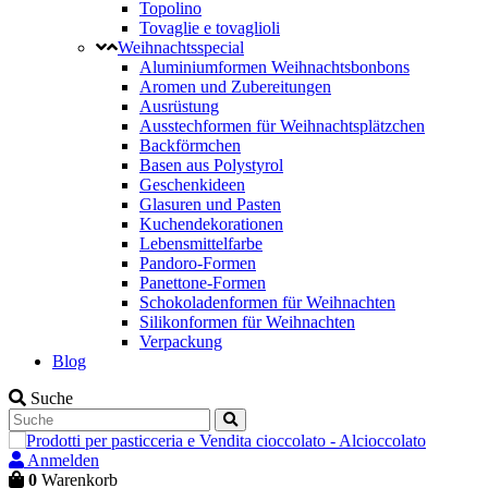
Topolino
Tovaglie e tovaglioli
Weihnachtsspecial
Aluminiumformen Weihnachtsbonbons
Aromen und Zubereitungen
Ausrüstung
Ausstechformen für Weihnachtsplätzchen
Backförmchen
Basen aus Polystyrol
Geschenkideen
Glasuren und Pasten
Kuchendekorationen
Lebensmittelfarbe
Pandoro-Formen
Panettone-Formen
Schokoladenformen für Weihnachten
Silikonformen für Weihnachten
Verpackung
Blog
Suche
Anmelden
0
Warenkorb