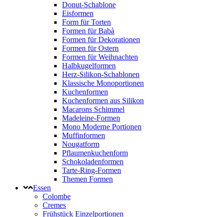
Donut-Schablone
Eisformen
Form für Torten
Formen für Babà
Formen für Dekorationen
Formen für Ostern
Formen für Weihnachten
Halbkugelformen
Herz-Silikon-Schablonen
Klassische Monoportionen
Kuchenformen
Kuchenformen aus Silikon
Macarons Schimmel
Madeleine-Formen
Mono Moderne Portionen
Muffinformen
Nougatform
Pflaumenkuchenform
Schokoladenformen
Tarte-Ring-Formen
Themen Formen
Essen
Colombe
Cremes
Frühstück Einzelportionen