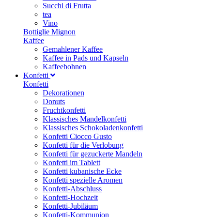
Succhi di Frutta
tea
Vino
Bottiglie Mignon
Kaffee
Gemahlener Kaffee
Kaffee in Pads und Kapseln
Kaffeebohnen
Konfetti
Konfetti
Dekorationen
Donuts
Fruchtkonfetti
Klassisches Mandelkonfetti
Klassisches Schokoladenkonfetti
Konfetti Ciocco Gusto
Konfetti für die Verlobung
Konfetti für gezuckerte Mandeln
Konfetti im Tablett
Konfetti kubanische Ecke
Konfetti spezielle Aromen
Konfetti-Abschluss
Konfetti-Hochzeit
Konfetti-Jubiläum
Konfetti-Kommunion