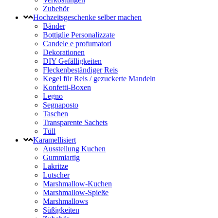
Zubehör
Hochzeitsgeschenke selber machen
Bänder
Bottiglie Personalizzate
Candele e profumatori
Dekorationen
DIY Gefälligkeiten
Fleckenbeständiger Reis
Kegel für Reis / gezuckerte Mandeln
Konfetti-Boxen
Legno
Segnaposto
Taschen
Transparente Sachets
Tüll
Karamellisiert
Ausstellung Kuchen
Gummiartig
Lakritze
Lutscher
Marshmallow-Kuchen
Marshmallow-Spieße
Marshmallows
Süßigkeiten