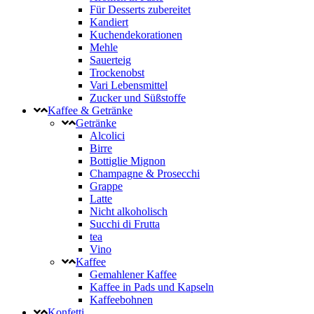
Für Desserts zubereitet
Kandiert
Kuchendekorationen
Mehle
Sauerteig
Trockenobst
Vari Lebensmittel
Zucker und Süßstoffe
Kaffee & Getränke
Getränke
Alcolici
Birre
Bottiglie Mignon
Champagne & Prosecchi
Grappe
Latte
Nicht alkoholisch
Succhi di Frutta
tea
Vino
Kaffee
Gemahlener Kaffee
Kaffee in Pads und Kapseln
Kaffeebohnen
Konfetti