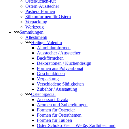
Osterkuchen-Kit
Ostern-Ausstecher
Pastiera-Formen
Silikonformen für Ostern
Verpackung
Werkzeug
Sammlungen
Allestimenti
Heiliger Valentin
Aluminiumformen
Ausstecher / Ausstecher
Backförmchen
Dekorationen / Kuchendesign
Formen aus Polycarbonat
Geschenkideen
Verpackung
Verschiedene Süßigkeiten
Zubehör / Ausstattung
Oster-Special
Accessori Tavola
Aromen und Zubereitungen
Formen für Ostereier
Formen für Osterthemen
Formen für Tauben
Oster-Schoko-Eier – Weiße, Zartbitter- und