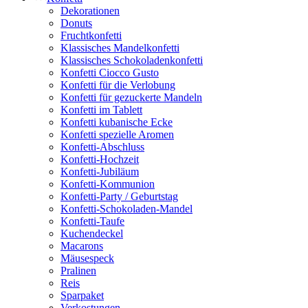
Dekorationen
Donuts
Fruchtkonfetti
Klassisches Mandelkonfetti
Klassisches Schokoladenkonfetti
Konfetti Ciocco Gusto
Konfetti für die Verlobung
Konfetti für gezuckerte Mandeln
Konfetti im Tablett
Konfetti kubanische Ecke
Konfetti spezielle Aromen
Konfetti-Abschluss
Konfetti-Hochzeit
Konfetti-Jubiläum
Konfetti-Kommunion
Konfetti-Party / Geburtstag
Konfetti-Schokoladen-Mandel
Konfetti-Taufe
Kuchendeckel
Macarons
Mäusespeck
Pralinen
Reis
Sparpaket
Verkostungen