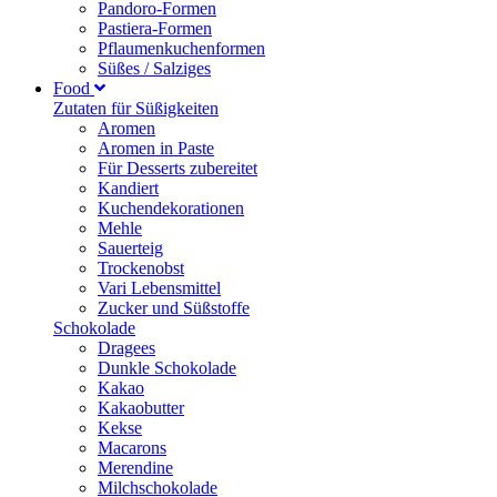
Pandoro-Formen
Pastiera-Formen
Pflaumenkuchenformen
Süßes / Salziges
Food
Zutaten für Süßigkeiten
Aromen
Aromen in Paste
Für Desserts zubereitet
Kandiert
Kuchendekorationen
Mehle
Sauerteig
Trockenobst
Vari Lebensmittel
Zucker und Süßstoffe
Schokolade
Dragees
Dunkle Schokolade
Kakao
Kakaobutter
Kekse
Macarons
Merendine
Milchschokolade