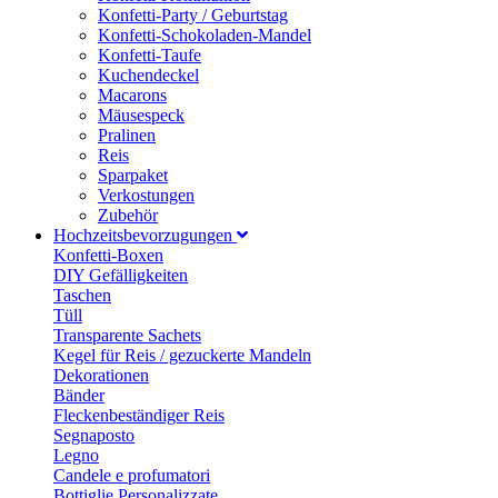
Konfetti-Party / Geburtstag
Konfetti-Schokoladen-Mandel
Konfetti-Taufe
Kuchendeckel
Macarons
Mäusespeck
Pralinen
Reis
Sparpaket
Verkostungen
Zubehör
Hochzeitsbevorzugungen
Konfetti-Boxen
DIY Gefälligkeiten
Taschen
Tüll
Transparente Sachets
Kegel für Reis / gezuckerte Mandeln
Dekorationen
Bänder
Fleckenbeständiger Reis
Segnaposto
Legno
Candele e profumatori
Bottiglie Personalizzate