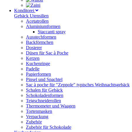
Konditorei
Gebäck Utensilien
Acetatrollen
Aluminiumformen
Staccanti spray
Ausstechformen
Backförmchen
Dosierer
Düsen für Sac à Poche
Kerzen
Kuchenringe
Padelle
Papierformen
Pinsel und Spachtel
Sac à poche für "Zeppole" typisches Weihnachtsgebäck
Schalen für Gebäck
Schokoladenformen
Teigschneiderollen
Thermometer und Waagen
Tortenmasken
Verpackung
Zubehör
Zubehör für Schokolade