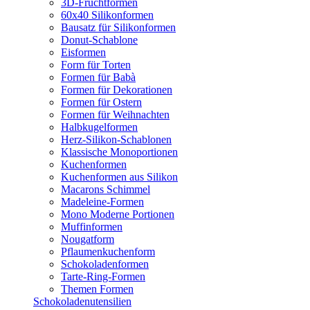
3D-Fruchtformen
60x40 Silikonformen
Bausatz für Silikonformen
Donut-Schablone
Eisformen
Form für Torten
Formen für Babà
Formen für Dekorationen
Formen für Ostern
Formen für Weihnachten
Halbkugelformen
Herz-Silikon-Schablonen
Klassische Monoportionen
Kuchenformen
Kuchenformen aus Silikon
Macarons Schimmel
Madeleine-Formen
Mono Moderne Portionen
Muffinformen
Nougatform
Pflaumenkuchenform
Schokoladenformen
Tarte-Ring-Formen
Themen Formen
Schokoladenutensilien