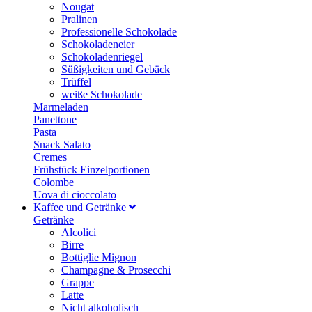
Nougat
Pralinen
Professionelle Schokolade
Schokoladeneier
Schokoladenriegel
Süßigkeiten und Gebäck
Trüffel
weiße Schokolade
Marmeladen
Panettone
Pasta
Snack Salato
Cremes
Frühstück Einzelportionen
Colombe
Uova di cioccolato
Kaffee und Getränke
Getränke
Alcolici
Birre
Bottiglie Mignon
Champagne & Prosecchi
Grappe
Latte
Nicht alkoholisch