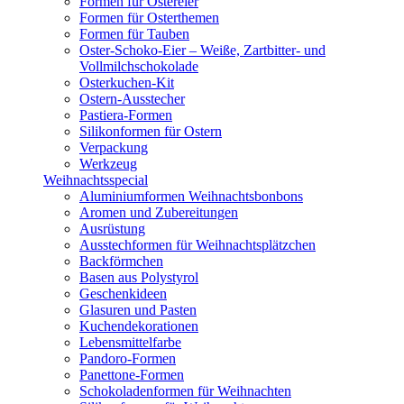
Formen für Ostereier
Formen für Osterthemen
Formen für Tauben
Oster-Schoko-Eier – Weiße, Zartbitter- und
Vollmilchschokolade
Osterkuchen-Kit
Ostern-Ausstecher
Pastiera-Formen
Silikonformen für Ostern
Verpackung
Werkzeug
Weihnachtsspecial
Aluminiumformen Weihnachtsbonbons
Aromen und Zubereitungen
Ausrüstung
Ausstechformen für Weihnachtsplätzchen
Backförmchen
Basen aus Polystyrol
Geschenkideen
Glasuren und Pasten
Kuchendekorationen
Lebensmittelfarbe
Pandoro-Formen
Panettone-Formen
Schokoladenformen für Weihnachten