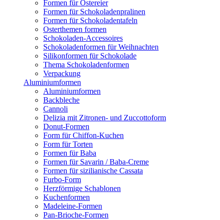
Formen für Ostereier
Formen für Schokoladenpralinen
Formen für Schokoladentafeln
Osterthemen formen
Schokoladen-Accessoires
Schokoladenformen für Weihnachten
Silikonformen für Schokolade
Thema Schokoladenformen
Verpackung
Aluminiumformen
Aluminiumformen
Backbleche
Cannoli
Delizia mit Zitronen- und Zuccottoform
Donut-Formen
Form für Chiffon-Kuchen
Form für Torten
Formen für Baba
Formen für Savarin / Baba-Creme
Formen für sizilianische Cassata
Furbo-Form
Herzförmige Schablonen
Kuchenformen
Madeleine-Formen
Pan-Brioche-Formen