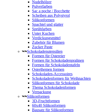
Nudelhölzer
Pulverfarben
Sac a poche / Bocchette
Scheiben aus Polystyrol
Silikonformen
Spachtel und glatter
Sprühfarben
Unter Kuchen
Verdickungsmittel
Zubehör für Blumen
Zucker Paste
Schokoladenutensilien
Formen für Ostereier
Formen für Schokoladenpralinen
Formen für Schokoladentafeln
Osterthemen formen
Schokoladen-Accessoires
Schokoladenformen für Weihnachten
Silikonformen für Schokolade
Thema Schokoladenformen
Verpackung
Silikonformen
3D-Fruchtformen
60x40 Silikonformen
Bausatz für Silikonformen