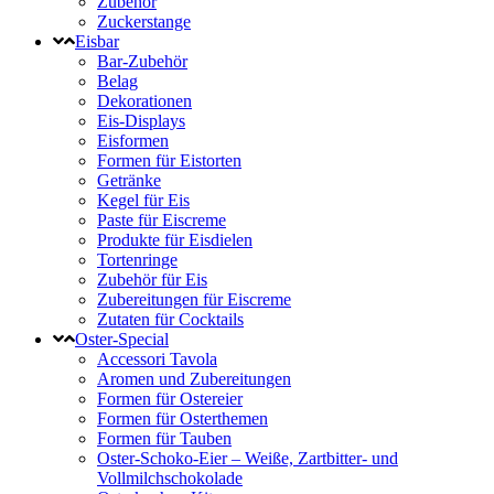
Zubehör
Zuckerstange
Eisbar
Bar-Zubehör
Belag
Dekorationen
Eis-Displays
Eisformen
Formen für Eistorten
Getränke
Kegel für Eis
Paste für Eiscreme
Produkte für Eisdielen
Tortenringe
Zubehör für Eis
Zubereitungen für Eiscreme
Zutaten für Cocktails
Oster-Special
Accessori Tavola
Aromen und Zubereitungen
Formen für Ostereier
Formen für Osterthemen
Formen für Tauben
Oster-Schoko-Eier – Weiße, Zartbitter- und
Vollmilchschokolade