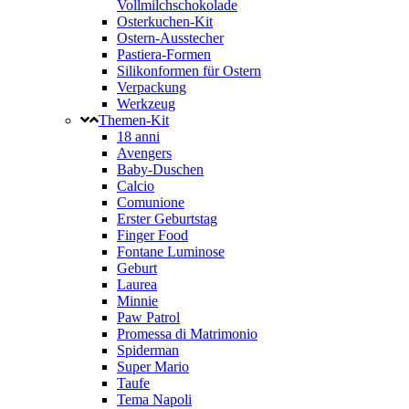
Vollmilchschokolade
Osterkuchen-Kit
Ostern-Ausstecher
Pastiera-Formen
Silikonformen für Ostern
Verpackung
Werkzeug
Themen-Kit
18 anni
Avengers
Baby-Duschen
Calcio
Comunione
Erster Geburtstag
Finger Food
Fontane Luminose
Geburt
Laurea
Minnie
Paw Patrol
Promessa di Matrimonio
Spiderman
Super Mario
Taufe
Tema Napoli