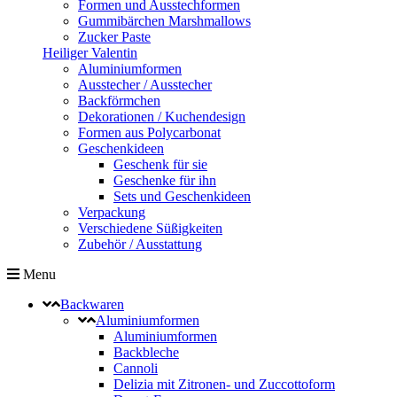
Formen und Ausstechformen
Gummibärchen Marshmallows
Zucker Paste
Heiliger Valentin
Aluminiumformen
Ausstecher / Ausstecher
Backförmchen
Dekorationen / Kuchendesign
Formen aus Polycarbonat
Geschenkideen
Geschenk für sie
Geschenke für ihn
Sets und Geschenkideen
Verpackung
Verschiedene Süßigkeiten
Zubehör / Ausstattung
Menu
Backwaren
Aluminiumformen
Aluminiumformen
Backbleche
Cannoli
Delizia mit Zitronen- und Zuccottoform